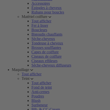
Accessoires
Épingles à cheveux
Rubans pour boucles
Matériel coiffure
Tout afficher
Fer à lisser
Boucleurs
Bigoudis chauffants
Sèche-cheveux
Tondeuse à cheveux
Brosses soufflantes
Capes de coiffure
Ciseaux de coiffure
Ciseaux effileurs
Sèche-cheveux diffuseurs
Maquillage
Tout afficher
Teint
Tout afficher
Fond de teint
Anti-cernes
Poudres
Blush
Surligneur
BB- & CC-Cream