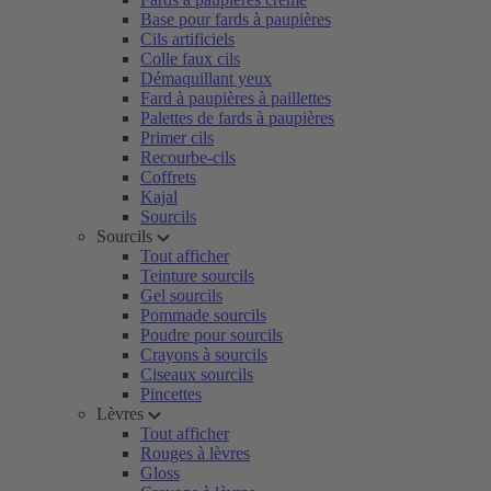
Base pour fards à paupières
Cils artificiels
Colle faux cils
Démaquillant yeux
Fard à paupières à paillettes
Palettes de fards à paupières
Primer cils
Recourbe-cils
Coffrets
Kajal
Sourcils
Sourcils
Tout afficher
Teinture sourcils
Gel sourcils
Pommade sourcils
Poudre pour sourcils
Crayons à sourcils
Ciseaux sourcils
Pincettes
Lèvres
Tout afficher
Rouges à lèvres
Gloss