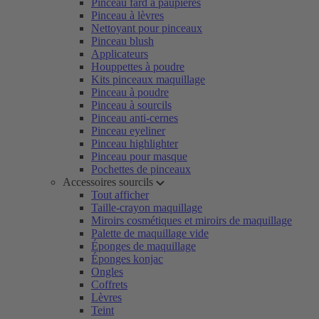
Pinceau fard à paupières
Pinceau à lèvres
Nettoyant pour pinceaux
Pinceau blush
Applicateurs
Houppettes à poudre
Kits pinceaux maquillage
Pinceau à poudre
Pinceau à sourcils
Pinceau anti-cernes
Pinceau eyeliner
Pinceau highlighter
Pinceau pour masque
Pochettes de pinceaux
Accessoires sourcils
Tout afficher
Taille-crayon maquillage
Miroirs cosmétiques et miroirs de maquillage
Palette de maquillage vide
Éponges de maquillage
Éponges konjac
Ongles
Coffrets
Lèvres
Teint