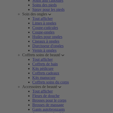
Soins anti callosités
Soins des pieds
Spray pour les pieds
Soin des ongles
Tout afficher
Limes à ongles
Coupe-cuticules
Coupe-ongles
Huiles pour ongles
Ciseaux à ongles
Durcisseur d'ongles
Vernis à ongles
Coffrets soins de beauté
Tout afficher
Coffrets de bain
Kits pédicure
Coffrets cadeaux
Kits manucure
Coffrets soins du corps
Accessoires de beauté
Tout afficher
Fleurs de douche
Brosses pour le corps
Brosses de massage
Gants autobronzants