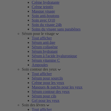
Crème hydratante
Crème teintée
Masque visage
Soin anti-boutons
Soin avec Q10
Soin du visage 24h
Soins du visage sans parabènes
Sérum pour le visage
Tout afficher
Sérum anti-âge
Sérum collagène
Sérum hydratant
Sérum à l'acide hyaluronique
Sérum vitamine C
Ampoules
Soin contour des yeux
Tout afficher
Sérum pour sourcils
Crème pour les yeux
Masques & patchs pour les yeux
Sérum contour des yeux
Sérum pour cils
Gel pour les yeux
Soin des lèvres
Tout afficher