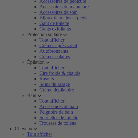
Accessoires de pédicure
Accessoires de manucure
Accessoires de soin
Bijoux de mains et pieds
Gant de toilette
Gants exfoliants
Protection soilaire
Tout afficher
Crèmes après soleil
Autobronzants
Crèmes solaires
Épilation
Tout afficher
Cire froide & chaude
Rasoirs
Soins du rasage
Crème dépilatoire
Bain
Tout afficher
Accessoires de bain
Peignoirs de bain
Serviettes de toilette
Trousses de toilette
Cheveux
Tout afficher