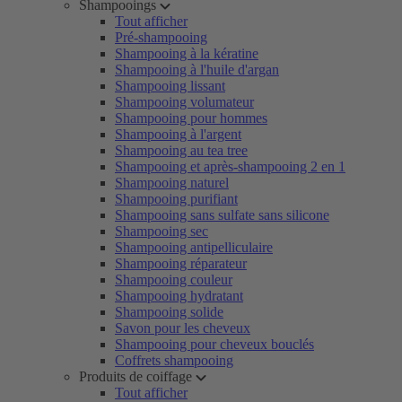
Shampooings
Tout afficher
Pré-shampooing
Shampooing à la kératine
Shampooing à l'huile d'argan
Shampooing lissant
Shampooing volumateur
Shampooing pour hommes
Shampooing à l'argent
Shampooing au tea tree
Shampooing et après-shampooing 2 en 1
Shampooing naturel
Shampooing purifiant
Shampooing sans sulfate sans silicone
Shampooing sec
Shampooing antipelliculaire
Shampooing réparateur
Shampooing couleur
Shampooing hydratant
Shampooing solide
Savon pour les cheveux
Shampooing pour cheveux bouclés
Coffrets shampooing
Produits de coiffage
Tout afficher