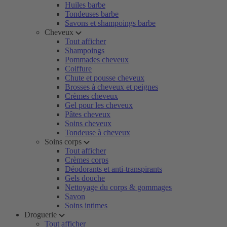
Huiles barbe
Tondeuses barbe
Savons et shampoings barbe
Cheveux
Tout afficher
Shampoings
Pommades cheveux
Coiffure
Chute et pousse cheveux
Brosses à cheveux et peignes
Crèmes cheveux
Gel pour les cheveux
Pâtes cheveux
Soins cheveux
Tondeuse à cheveux
Soins corps
Tout afficher
Crèmes corps
Déodorants et anti-transpirants
Gels douche
Nettoyage du corps & gommages
Savon
Soins intimes
Droguerie
Tout afficher