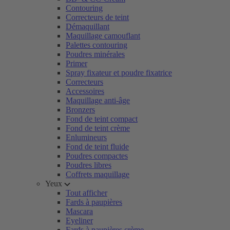
Contouring
Correcteurs de teint
Démaquillant
Maquillage camouflant
Palettes contouring
Poudres minérales
Primer
Spray fixateur et poudre fixatrice
Correcteurs
Accessoires
Maquillage anti-âge
Bronzers
Fond de teint compact
Fond de teint crème
Enlumineurs
Fond de teint fluide
Poudres compactes
Poudres libres
Coffrets maquillage
Yeux
Tout afficher
Fards à paupières
Mascara
Eyeliner
Fards à paupières crème