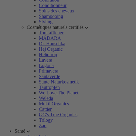
Conditionneur
Soins des cheveux
Shampooing
Styling
Cosmétiques naturels certifiés
Tout afficher
MÁDARA
Dr. Hauschka
Hej Organic
Heliotrop
Lavera
Logona
Primavera
Santaverde
Sante Naturkosmetik
Tautropfen
We Love The Planet
Weleda
Mukti Organics
Cattier
GG's True Organics
Trilogy
Zao
Santé