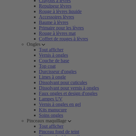
Crayons à lèvres
Repulpeur lèvres
Rouge à lèvres liquide
Accessoires lèvres
Baume à lèvres
Primaire pour les lèvres
Rouge à lèvres mat
Coffret de rouges à lèvres
Ongles
Tout afficher
Vernis à ongles
Couche de base
Top coat
Durcisseur d'ongles
Limes à ongle
Dissolvant pour cuticules
Dissolvant pour vernis à ongles
Faux ongles et design d'ongles
Lampes UV
Vernis à ongles en gel
Kits manucure
Soins ongles
Pinceaux maquillage
Tout afficher
Pinceau fond de teint