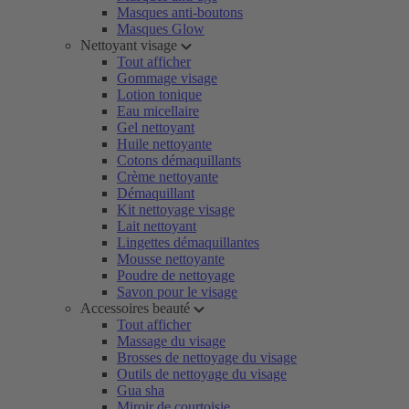
Masques anti-boutons
Masques Glow
Nettoyant visage
Tout afficher
Gommage visage
Lotion tonique
Eau micellaire
Gel nettoyant
Huile nettoyante
Cotons démaquillants
Crème nettoyante
Démaquillant
Kit nettoyage visage
Lait nettoyant
Lingettes démaquillantes
Mousse nettoyante
Poudre de nettoyage
Savon pour le visage
Accessoires beauté
Tout afficher
Massage du visage
Brosses de nettoyage du visage
Outils de nettoyage du visage
Gua sha
Miroir de courtoisie