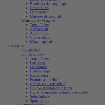
Bandeaux de maquillage
Brosse à cils
Dermaroller
Masques de sommeil
Crème solaire visage
Tout afficher
Après-soleil
Autobronzant
Crème solaire
Maquillage solaire
Corps
Tout afficher
Soin du corps
Tout afficher
Laits corps
Déodorants
Beurres corps
Huiles corps
Produits anti-cellulite
Crèmes cou et décolleté
Huile & infusion pour sauna
Huiles de massage & huiles essentielles
Soins intimes
Sprays corps
Nettoyage corps