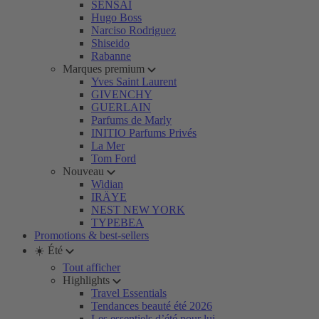
SENSAI
Hugo Boss
Narciso Rodriguez
Shiseido
Rabanne
Marques premium
Yves Saint Laurent
GIVENCHY
GUERLAIN
Parfums de Marly
INITIO Parfums Privés
La Mer
Tom Ford
Nouveau
Widian
IRÄYE
NEST NEW YORK
TYPEBEA
Promotions & best-sellers
☀️ Été
Tout afficher
Highlights
Travel Essentials
Tendances beauté été 2026
Les essentiels d’été pour lui