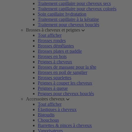
Traitement capillaire pour cheveux secs
Traitement capillaire pour cheveux colorés
Soin capillaire hydratation
Traitement capillaire à la kératine
Traitement pour cheveux bouclés
Brosses à cheveux et peignes
Tout afficher
Brosses rondes
Brosses démêlantes
Brosses plates et paddle
Brosses en bois
Peignes à cheveux
Brosses de massage pour la tête
Brosses en poil de sanglier
Brosses squelettes
Peignes à couper les cheveux
Peignes à queue
Peignes pour cheveux bouclés
Accessoires cheveux
Tout afficher
Élastiques à cheveux
Bigoudis
Chouchous
Barrettes & pinces à cheveux
Vaporisateurs