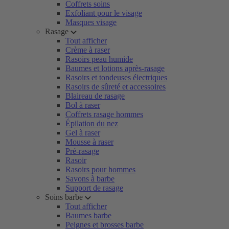
Coffrets soins
Exfoliant pour le visage
Masques visage
Rasage
Tout afficher
Crème à raser
Rasoirs peau humide
Baumes et lotions après-rasage
Rasoirs et tondeuses électriques
Rasoirs de sûreté et accessoires
Blaireau de rasage
Bol à raser
Coffrets rasage hommes
Épilation du nez
Gel à raser
Mousse à raser
Pré-rasage
Rasoir
Rasoirs pour hommes
Savons à barbe
Support de rasage
Soins barbe
Tout afficher
Baumes barbe
Peignes et brosses barbe