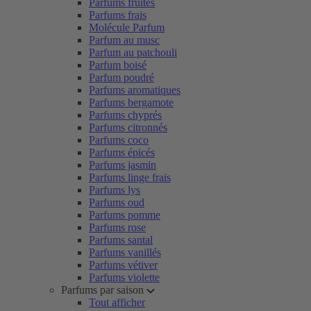
Parfums fruités
Parfums frais
Molécule Parfum
Parfum au musc
Parfum au patchouli
Parfum boisé
Parfum poudré
Parfums aromatiques
Parfums bergamote
Parfums chyprés
Parfums citronnés
Parfums coco
Parfums épicés
Parfums jasmin
Parfums linge frais
Parfums lys
Parfums oud
Parfums pomme
Parfums rose
Parfums santal
Parfums vanillés
Parfums vétiver
Parfums violette
Parfums par saison
Tout afficher