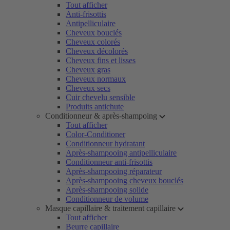
Tout afficher
Anti-frisottis
Antipelliculaire
Cheveux bouclés
Cheveux colorés
Cheveux décolorés
Cheveux fins et lisses
Cheveux gras
Cheveux normaux
Cheveux secs
Cuir chevelu sensible
Produits antichute
Conditionneur & après-shampoing
Tout afficher
Color-Conditioner
Conditionneur hydratant
Après-shampooing antipelliculaire
Conditionneur anti-frisottis
Après-shampooing réparateur
Après-shampooing cheveux bouclés
Après-shampooing solide
Conditionneur de volume
Masque capillaire & traitement capillaire
Tout afficher
Beurre capillaire