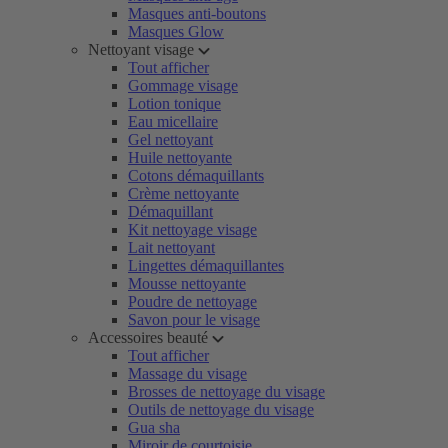
Masques anti-boutons
Masques Glow
Nettoyant visage
Tout afficher
Gommage visage
Lotion tonique
Eau micellaire
Gel nettoyant
Huile nettoyante
Cotons démaquillants
Crème nettoyante
Démaquillant
Kit nettoyage visage
Lait nettoyant
Lingettes démaquillantes
Mousse nettoyante
Poudre de nettoyage
Savon pour le visage
Accessoires beauté
Tout afficher
Massage du visage
Brosses de nettoyage du visage
Outils de nettoyage du visage
Gua sha
Miroir de courtoisie