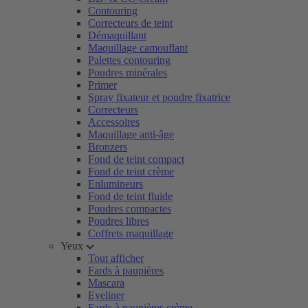
Contouring
Correcteurs de teint
Démaquillant
Maquillage camouflant
Palettes contouring
Poudres minérales
Primer
Spray fixateur et poudre fixatrice
Correcteurs
Accessoires
Maquillage anti-âge
Bronzers
Fond de teint compact
Fond de teint crème
Enlumineurs
Fond de teint fluide
Poudres compactes
Poudres libres
Coffrets maquillage
Yeux
Tout afficher
Fards à paupières
Mascara
Eyeliner
Fards à paupières crème