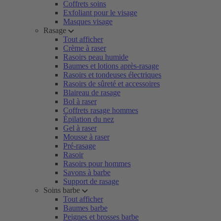
Coffrets soins
Exfoliant pour le visage
Masques visage
Rasage
Tout afficher
Crème à raser
Rasoirs peau humide
Baumes et lotions après-rasage
Rasoirs et tondeuses électriques
Rasoirs de sûreté et accessoires
Blaireau de rasage
Bol à raser
Coffrets rasage hommes
Épilation du nez
Gel à raser
Mousse à raser
Pré-rasage
Rasoir
Rasoirs pour hommes
Savons à barbe
Support de rasage
Soins barbe
Tout afficher
Baumes barbe
Peignes et brosses barbe