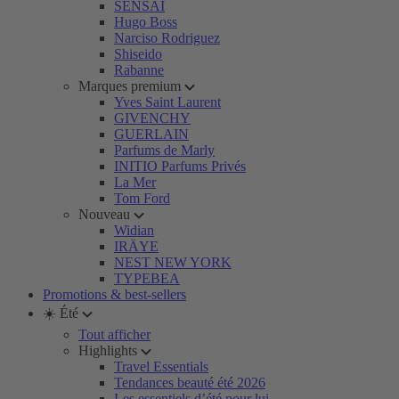
SENSAI
Hugo Boss
Narciso Rodriguez
Shiseido
Rabanne
Marques premium
Yves Saint Laurent
GIVENCHY
GUERLAIN
Parfums de Marly
INITIO Parfums Privés
La Mer
Tom Ford
Nouveau
Widian
IRÄYE
NEST NEW YORK
TYPEBEA
Promotions & best-sellers
☀️ Été
Tout afficher
Highlights
Travel Essentials
Tendances beauté été 2026
Les essentiels d’été pour lui