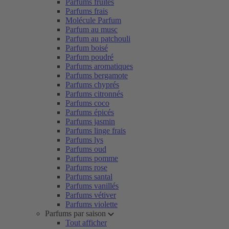
Parfums fruités
Parfums frais
Molécule Parfum
Parfum au musc
Parfum au patchouli
Parfum boisé
Parfum poudré
Parfums aromatiques
Parfums bergamote
Parfums chyprés
Parfums citronnés
Parfums coco
Parfums épicés
Parfums jasmin
Parfums linge frais
Parfums lys
Parfums oud
Parfums pomme
Parfums rose
Parfums santal
Parfums vanillés
Parfums vétiver
Parfums violette
Parfums par saison
Tout afficher