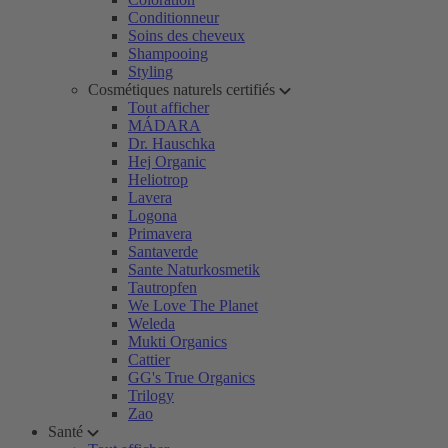
Conditionneur
Soins des cheveux
Shampooing
Styling
Cosmétiques naturels certifiés
Tout afficher
MÁDARA
Dr. Hauschka
Hej Organic
Heliotrop
Lavera
Logona
Primavera
Santaverde
Sante Naturkosmetik
Tautropfen
We Love The Planet
Weleda
Mukti Organics
Cattier
GG's True Organics
Trilogy
Zao
Santé