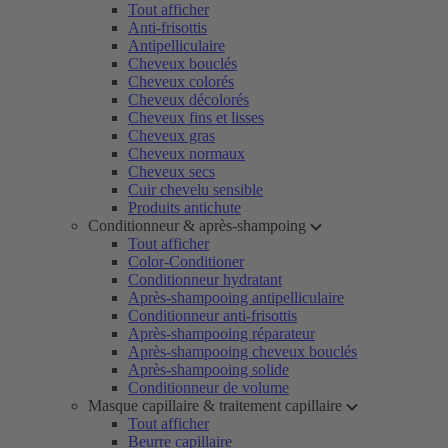
Tout afficher
Anti-frisottis
Antipelliculaire
Cheveux bouclés
Cheveux colorés
Cheveux décolorés
Cheveux fins et lisses
Cheveux gras
Cheveux normaux
Cheveux secs
Cuir chevelu sensible
Produits antichute
Conditionneur & après-shampoing
Tout afficher
Color-Conditioner
Conditionneur hydratant
Après-shampooing antipelliculaire
Conditionneur anti-frisottis
Après-shampooing réparateur
Après-shampooing cheveux bouclés
Après-shampooing solide
Conditionneur de volume
Masque capillaire & traitement capillaire
Tout afficher
Beurre capillaire