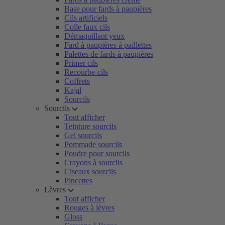
Base pour fards à paupières
Cils artificiels
Colle faux cils
Démaquillant yeux
Fard à paupières à paillettes
Palettes de fards à paupières
Primer cils
Recourbe-cils
Coffrets
Kajal
Sourcils
Sourcils
Tout afficher
Teinture sourcils
Gel sourcils
Pommade sourcils
Poudre pour sourcils
Crayons à sourcils
Ciseaux sourcils
Pincettes
Lèvres
Tout afficher
Rouges à lèvres
Gloss