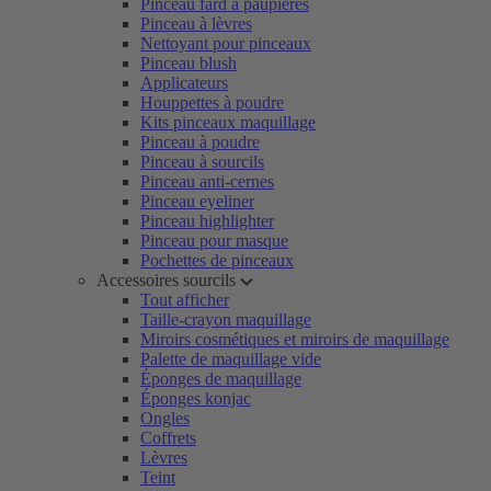
Pinceau fard à paupières
Pinceau à lèvres
Nettoyant pour pinceaux
Pinceau blush
Applicateurs
Houppettes à poudre
Kits pinceaux maquillage
Pinceau à poudre
Pinceau à sourcils
Pinceau anti-cernes
Pinceau eyeliner
Pinceau highlighter
Pinceau pour masque
Pochettes de pinceaux
Accessoires sourcils
Tout afficher
Taille-crayon maquillage
Miroirs cosmétiques et miroirs de maquillage
Palette de maquillage vide
Éponges de maquillage
Éponges konjac
Ongles
Coffrets
Lèvres
Teint