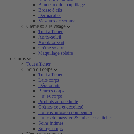
Bandeaux de maquillage
Brosse à cils
Dermaroller
Masques de sommeil
Crème solaire visage
Tout afficher
Après-soleil
Autobronzant
Crème solaire
Maquillage solaire
Corps
Tout afficher
Soin du corps
Tout afficher
Laits corps
Déodorants
Beurres corps
Huiles corps
Produits anti-cellulite
Crèmes cou et décolleté
Huile & infusion pour sauna
Huiles de massage & huiles essentielles
Soins intimes
Sprays corps
Nettoyage corps