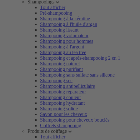
Shampooings
Tout afficher
Pré-shampooing
Shampooing à la kératine
Shampooing à l'huile d'argan
Shampooing lissant
Shampooing volumateur
Shampooing pour hommes
Shampooing à l'argent
Shampooing au tea tree
Shampooing et après-shampooing 2 en 1
Shampooing naturel
Shampooing purifiant
Shampooing sans sulfate sans silicone
Shampooing sec
Shampooing antipelliculaire
Shampooing réparateur
Shampooing couleur
Shampooing hydratant
Shampooing solide
Savon pour les cheveux
Shampooing pour cheveux bouclés
Coffrets shampooing
Produits de coiffage
Tout afficher