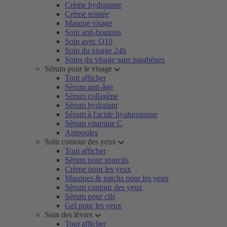
Crème hydratante
Crème teintée
Masque visage
Soin anti-boutons
Soin avec Q10
Soin du visage 24h
Soins du visage sans parabènes
Sérum pour le visage
Tout afficher
Sérum anti-âge
Sérum collagène
Sérum hydratant
Sérum à l'acide hyaluronique
Sérum vitamine C
Ampoules
Soin contour des yeux
Tout afficher
Sérum pour sourcils
Crème pour les yeux
Masques & patchs pour les yeux
Sérum contour des yeux
Sérum pour cils
Gel pour les yeux
Soin des lèvres
Tout afficher