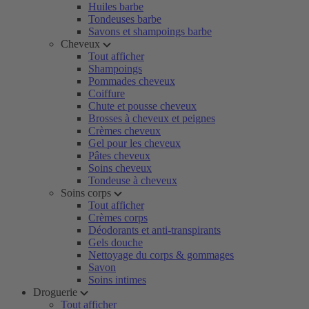
Huiles barbe
Tondeuses barbe
Savons et shampoings barbe
Cheveux
Tout afficher
Shampoings
Pommades cheveux
Coiffure
Chute et pousse cheveux
Brosses à cheveux et peignes
Crèmes cheveux
Gel pour les cheveux
Pâtes cheveux
Soins cheveux
Tondeuse à cheveux
Soins corps
Tout afficher
Crèmes corps
Déodorants et anti-transpirants
Gels douche
Nettoyage du corps & gommages
Savon
Soins intimes
Droguerie
Tout afficher