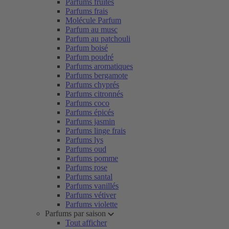
Parfums fruités
Parfums frais
Molécule Parfum
Parfum au musc
Parfum au patchouli
Parfum boisé
Parfum poudré
Parfums aromatiques
Parfums bergamote
Parfums chyprés
Parfums citronnés
Parfums coco
Parfums épicés
Parfums jasmin
Parfums linge frais
Parfums lys
Parfums oud
Parfums pomme
Parfums rose
Parfums santal
Parfums vanillés
Parfums vétiver
Parfums violette
Parfums par saison
Tout afficher