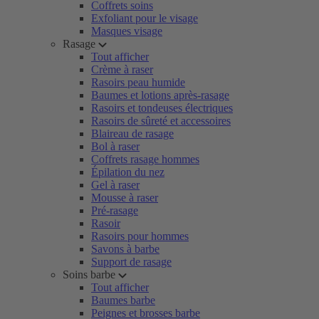
Coffrets soins
Exfoliant pour le visage
Masques visage
Rasage
Tout afficher
Crème à raser
Rasoirs peau humide
Baumes et lotions après-rasage
Rasoirs et tondeuses électriques
Rasoirs de sûreté et accessoires
Blaireau de rasage
Bol à raser
Coffrets rasage hommes
Épilation du nez
Gel à raser
Mousse à raser
Pré-rasage
Rasoir
Rasoirs pour hommes
Savons à barbe
Support de rasage
Soins barbe
Tout afficher
Baumes barbe
Peignes et brosses barbe