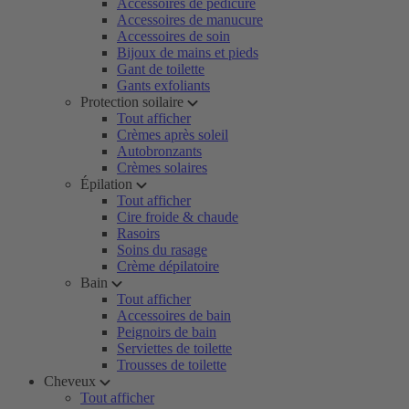
Accessoires de pédicure
Accessoires de manucure
Accessoires de soin
Bijoux de mains et pieds
Gant de toilette
Gants exfoliants
Protection soilaire
Tout afficher
Crèmes après soleil
Autobronzants
Crèmes solaires
Épilation
Tout afficher
Cire froide & chaude
Rasoirs
Soins du rasage
Crème dépilatoire
Bain
Tout afficher
Accessoires de bain
Peignoirs de bain
Serviettes de toilette
Trousses de toilette
Cheveux
Tout afficher