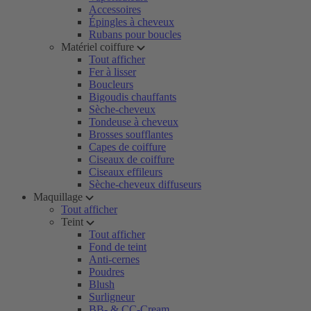
Accessoires
Épingles à cheveux
Rubans pour boucles
Matériel coiffure
Tout afficher
Fer à lisser
Boucleurs
Bigoudis chauffants
Sèche-cheveux
Tondeuse à cheveux
Brosses soufflantes
Capes de coiffure
Ciseaux de coiffure
Ciseaux effileurs
Sèche-cheveux diffuseurs
Maquillage
Tout afficher
Teint
Tout afficher
Fond de teint
Anti-cernes
Poudres
Blush
Surligneur
BB- & CC-Cream