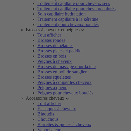
Traitement capillaire pour cheveux secs
Traitement capillaire pour cheveux colorés
Soin capillaire hydratation
Traitement capillaire à la kératine
Traitement pour cheveux bouclés
Brosses à cheveux et peignes
Tout afficher
Brosses rondes
Brosses démêlantes
Brosses plates et paddle
Brosses en bois
Peignes à cheveux
Brosses de massage pour la tête
Brosses en poil de sanglier
Brosses squelettes
Peignes à couper les cheveux
Peignes à queue
Peignes pour cheveux bouclés
Accessoires cheveux
Tout afficher
Élastiques à cheveux
Bigoudis
Chouchous
Barrettes & pinces à cheveux
Vaporisateurs