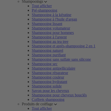
Shampooings
Tout afficher
Pré-shampooing
Shampooing à la kératine
Shampooing à l'huile d'argan
Shampooing lissant
Shampooing volumateur
Shampooing pour hommes
Shampooing à l'argent
Shampooing au tea tree
Shampooing et après-shampooing 2 en 1
Shampooing naturel
Shampooing purifiant
Shampooing sans sulfate sans silicone
Shampooing sec
Shampooing antipelliculaire
Shampooing réparateur
Shampooing couleur
Shampooing hydratant
Shampooing solide
Savon pour les cheveux
Shampooing pour cheveux bouclés
Coffrets shampooing
Produits de coiffage
Tout afficher