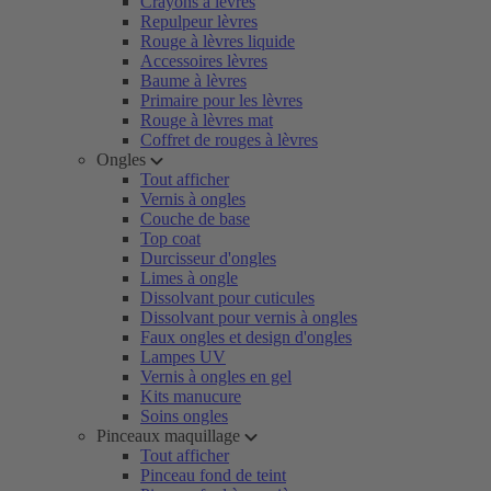
Crayons à lèvres
Repulpeur lèvres
Rouge à lèvres liquide
Accessoires lèvres
Baume à lèvres
Primaire pour les lèvres
Rouge à lèvres mat
Coffret de rouges à lèvres
Ongles
Tout afficher
Vernis à ongles
Couche de base
Top coat
Durcisseur d'ongles
Limes à ongle
Dissolvant pour cuticules
Dissolvant pour vernis à ongles
Faux ongles et design d'ongles
Lampes UV
Vernis à ongles en gel
Kits manucure
Soins ongles
Pinceaux maquillage
Tout afficher
Pinceau fond de teint