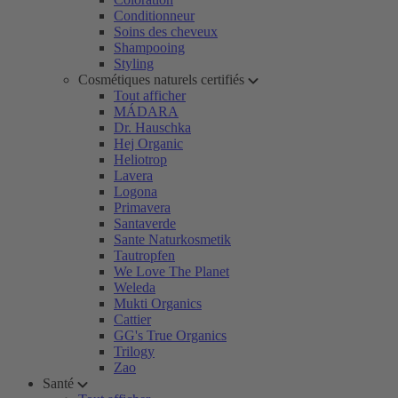
Conditionneur
Soins des cheveux
Shampooing
Styling
Cosmétiques naturels certifiés
Tout afficher
MÁDARA
Dr. Hauschka
Hej Organic
Heliotrop
Lavera
Logona
Primavera
Santaverde
Sante Naturkosmetik
Tautropfen
We Love The Planet
Weleda
Mukti Organics
Cattier
GG's True Organics
Trilogy
Zao
Santé