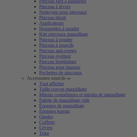
Pinceau fard à paupières
Pinceau à lèvres
Nettoyant pour pinceaux
Pinceau blush
Applicateurs
Houppettes à poudre
Kits pinceaux maquillage
Pinceau à poudre
Pinceau à sourcils
Pinceau anti-cernes
Pinceau eyeliner
Pinceau highlighter
Pinceau pour masque
Pochettes de pinceaux
Accessoires sourcils
Tout afficher
Taille-crayon maquillage
Miroirs cosmétiques et miroirs de maquillage
Palette de maquillage vide
Éponges de maquillage
Éponges konjac
Ongles
Coffrets
Lèvres
Teint