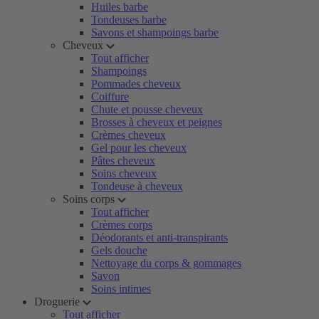
Huiles barbe
Tondeuses barbe
Savons et shampoings barbe
Cheveux
Tout afficher
Shampoings
Pommades cheveux
Coiffure
Chute et pousse cheveux
Brosses à cheveux et peignes
Crèmes cheveux
Gel pour les cheveux
Pâtes cheveux
Soins cheveux
Tondeuse à cheveux
Soins corps
Tout afficher
Crèmes corps
Déodorants et anti-transpirants
Gels douche
Nettoyage du corps & gommages
Savon
Soins intimes
Droguerie
Tout afficher