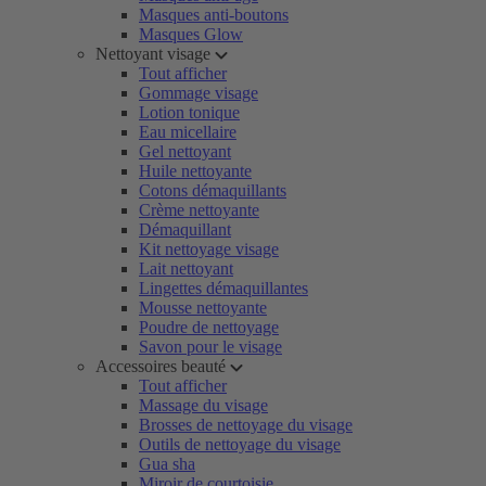
Masques anti-boutons
Masques Glow
Nettoyant visage
Tout afficher
Gommage visage
Lotion tonique
Eau micellaire
Gel nettoyant
Huile nettoyante
Cotons démaquillants
Crème nettoyante
Démaquillant
Kit nettoyage visage
Lait nettoyant
Lingettes démaquillantes
Mousse nettoyante
Poudre de nettoyage
Savon pour le visage
Accessoires beauté
Tout afficher
Massage du visage
Brosses de nettoyage du visage
Outils de nettoyage du visage
Gua sha
Miroir de courtoisie