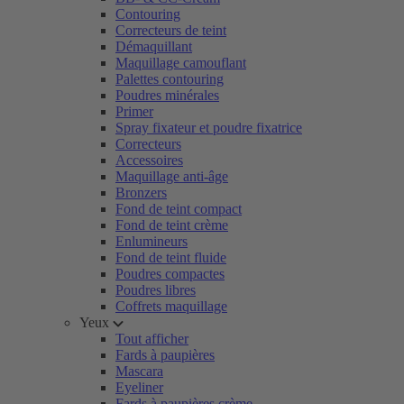
Contouring
Correcteurs de teint
Démaquillant
Maquillage camouflant
Palettes contouring
Poudres minérales
Primer
Spray fixateur et poudre fixatrice
Correcteurs
Accessoires
Maquillage anti-âge
Bronzers
Fond de teint compact
Fond de teint crème
Enlumineurs
Fond de teint fluide
Poudres compactes
Poudres libres
Coffrets maquillage
Yeux
Tout afficher
Fards à paupières
Mascara
Eyeliner
Fards à paupières crème