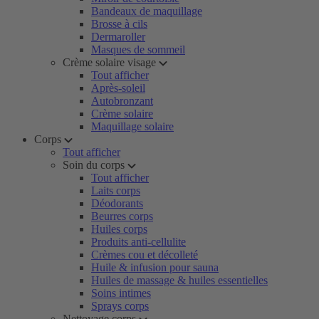
Bandeaux de maquillage
Brosse à cils
Dermaroller
Masques de sommeil
Crème solaire visage
Tout afficher
Après-soleil
Autobronzant
Crème solaire
Maquillage solaire
Corps
Tout afficher
Soin du corps
Tout afficher
Laits corps
Déodorants
Beurres corps
Huiles corps
Produits anti-cellulite
Crèmes cou et décolleté
Huile & infusion pour sauna
Huiles de massage & huiles essentielles
Soins intimes
Sprays corps
Nettoyage corps