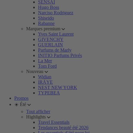
SENSAI
Hugo Boss
Narciso Rodriguez
Shiseido
Rabanne
Marques premium
Yves Saint Laurent
GIVENCHY
GUERLAIN
Parfums de Marly
INITIO Parfums Privés
La Mer
Tom Ford
Nouveau
Widian
IRÄYE
NEST NEW YORK
TYPEBEA
Promos
☀️ Été
Tout afficher
Highlights
Travel Essentials
Tendances beauté été 2026
Les essentiels d’été pour lui