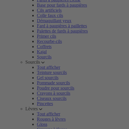
Base pour fards à paupières
Cils artificiels
Colle faux cils
Démaquillant yeux
Fard à paupières à paillettes
Palettes de fards à paupières
Primer cils
Recourbe-cils
Coffrets
Kajal
Sourcils
Sourcils
Tout afficher
Teinture sourcils
Gel sourcils
Pommade sourcils
Poudre pour sourcils
Crayons à sourcils
Ciseaux sourcils
Pincettes
Lèvres
Tout afficher
Rouges à lèvres
Gloss