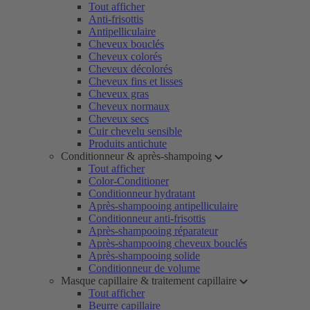
Tout afficher
Anti-frisottis
Antipelliculaire
Cheveux bouclés
Cheveux colorés
Cheveux décolorés
Cheveux fins et lisses
Cheveux gras
Cheveux normaux
Cheveux secs
Cuir chevelu sensible
Produits antichute
Conditionneur & après-shampoing
Tout afficher
Color-Conditioner
Conditionneur hydratant
Après-shampooing antipelliculaire
Conditionneur anti-frisottis
Après-shampooing réparateur
Après-shampooing cheveux bouclés
Après-shampooing solide
Conditionneur de volume
Masque capillaire & traitement capillaire
Tout afficher
Beurre capillaire