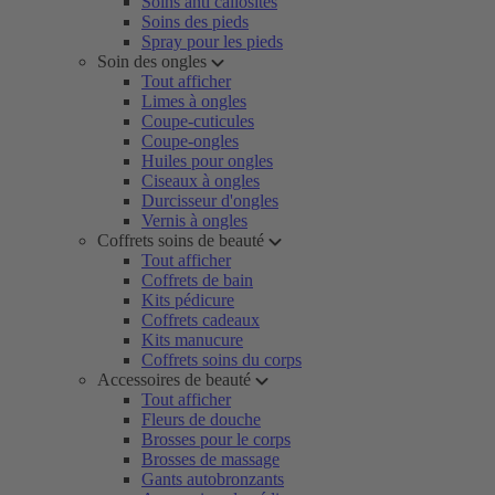
Soins anti callosités
Soins des pieds
Spray pour les pieds
Soin des ongles
Tout afficher
Limes à ongles
Coupe-cuticules
Coupe-ongles
Huiles pour ongles
Ciseaux à ongles
Durcisseur d'ongles
Vernis à ongles
Coffrets soins de beauté
Tout afficher
Coffrets de bain
Kits pédicure
Coffrets cadeaux
Kits manucure
Coffrets soins du corps
Accessoires de beauté
Tout afficher
Fleurs de douche
Brosses pour le corps
Brosses de massage
Gants autobronzants