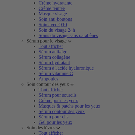
Crème hydratante
Crème teintée
Masque visage
Soin anti-boutons
Soin avec Q10
Soin du visage 24h
Soins du visage sans parabènes
Sérum pour le visage
Tout afficher
Sérum anti-âge
Sérum collagène
Sérum hydratant
Sérum à l'acide hyaluronique
Sérum vitamine C
Ampoules
Soin contour des yeux
Tout afficher
Sérum pour sourcils
Crème pour les yeux
Masques & patchs pour les yeux
Sérum contour des yeux
Sérum pour cils
Gel pour les yeux
Soin des lèvres
Tout afficher