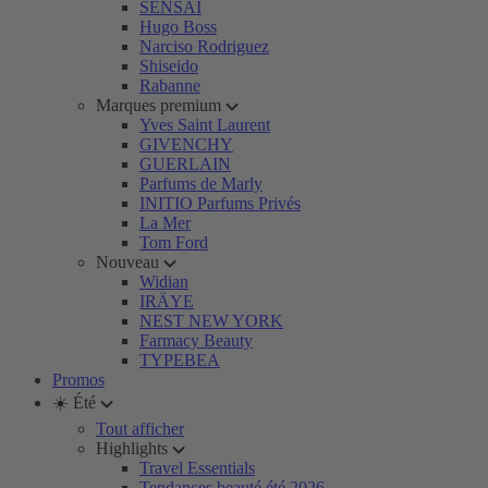
SENSAI
Hugo Boss
Narciso Rodriguez
Shiseido
Rabanne
Marques premium
Yves Saint Laurent
GIVENCHY
GUERLAIN
Parfums de Marly
INITIO Parfums Privés
La Mer
Tom Ford
Nouveau
Widian
IRÄYE
NEST NEW YORK
Farmacy Beauty
TYPEBEA
Promos
☀️ Été
Tout afficher
Highlights
Travel Essentials
Tendances beauté été 2026