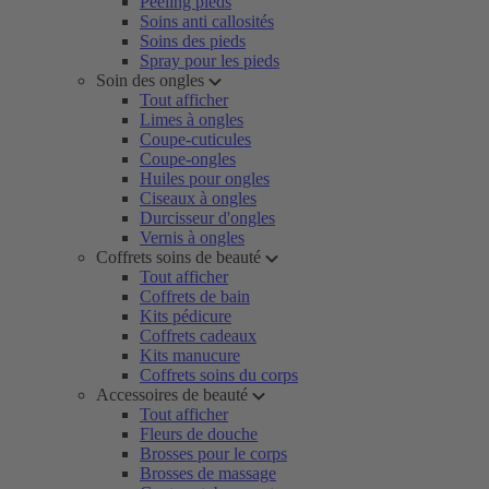
Peeling pieds
Soins anti callosités
Soins des pieds
Spray pour les pieds
Soin des ongles
Tout afficher
Limes à ongles
Coupe-cuticules
Coupe-ongles
Huiles pour ongles
Ciseaux à ongles
Durcisseur d'ongles
Vernis à ongles
Coffrets soins de beauté
Tout afficher
Coffrets de bain
Kits pédicure
Coffrets cadeaux
Kits manucure
Coffrets soins du corps
Accessoires de beauté
Tout afficher
Fleurs de douche
Brosses pour le corps
Brosses de massage