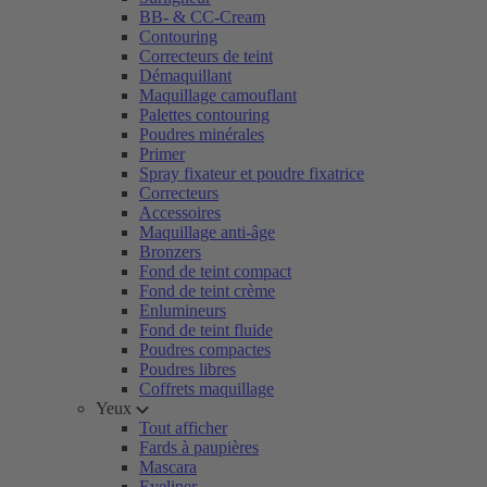
BB- & CC-Cream
Contouring
Correcteurs de teint
Démaquillant
Maquillage camouflant
Palettes contouring
Poudres minérales
Primer
Spray fixateur et poudre fixatrice
Correcteurs
Accessoires
Maquillage anti-âge
Bronzers
Fond de teint compact
Fond de teint crème
Enlumineurs
Fond de teint fluide
Poudres compactes
Poudres libres
Coffrets maquillage
Yeux
Tout afficher
Fards à paupières
Mascara
Eyeliner