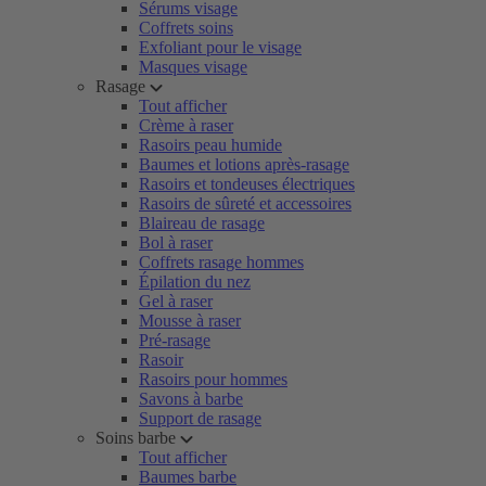
Sérums visage
Coffrets soins
Exfoliant pour le visage
Masques visage
Rasage
Tout afficher
Crème à raser
Rasoirs peau humide
Baumes et lotions après-rasage
Rasoirs et tondeuses électriques
Rasoirs de sûreté et accessoires
Blaireau de rasage
Bol à raser
Coffrets rasage hommes
Épilation du nez
Gel à raser
Mousse à raser
Pré-rasage
Rasoir
Rasoirs pour hommes
Savons à barbe
Support de rasage
Soins barbe
Tout afficher
Baumes barbe