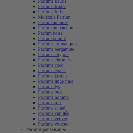
Parfums fleuris
Parfums fruités
Parfums frais
Molécule Parfum
Parfum au musc
Parfum au patchouli
Parfum boisé
Parfum poudré
Parfums aromatiques
Parfums bergamote
Parfums chyprés
Parfums citronnés
Parfums coco
Parfums épicés
Parfums jasmin
Parfums linge frais
Parfums lys
Parfums oud
Parfums pomme
Parfums rose
Parfums santal
Parfums vanillés
Parfums vétiver
Parfums violette
Parfums par saison