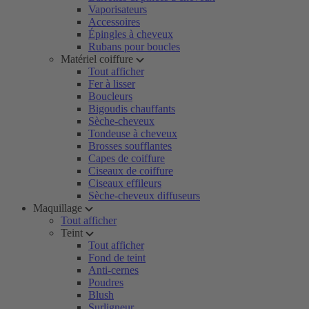
Vaporisateurs
Accessoires
Épingles à cheveux
Rubans pour boucles
Matériel coiffure
Tout afficher
Fer à lisser
Boucleurs
Bigoudis chauffants
Sèche-cheveux
Tondeuse à cheveux
Brosses soufflantes
Capes de coiffure
Ciseaux de coiffure
Ciseaux effileurs
Sèche-cheveux diffuseurs
Maquillage
Tout afficher
Teint
Tout afficher
Fond de teint
Anti-cernes
Poudres
Blush
Surligneur