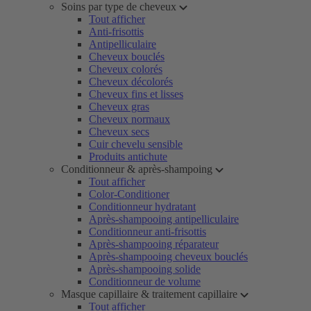
Soins par type de cheveux
Tout afficher
Anti-frisottis
Antipelliculaire
Cheveux bouclés
Cheveux colorés
Cheveux décolorés
Cheveux fins et lisses
Cheveux gras
Cheveux normaux
Cheveux secs
Cuir chevelu sensible
Produits antichute
Conditionneur & après-shampoing
Tout afficher
Color-Conditioner
Conditionneur hydratant
Après-shampooing antipelliculaire
Conditionneur anti-frisottis
Après-shampooing réparateur
Après-shampooing cheveux bouclés
Après-shampooing solide
Conditionneur de volume
Masque capillaire & traitement capillaire
Tout afficher