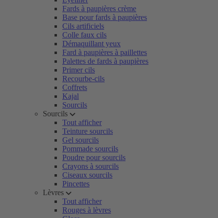
Fards à paupières crème
Base pour fards à paupières
Cils artificiels
Colle faux cils
Démaquillant yeux
Fard à paupières à paillettes
Palettes de fards à paupières
Primer cils
Recourbe-cils
Coffrets
Kajal
Sourcils
Sourcils
Tout afficher
Teinture sourcils
Gel sourcils
Pommade sourcils
Poudre pour sourcils
Crayons à sourcils
Ciseaux sourcils
Pincettes
Lèvres
Tout afficher
Rouges à lèvres