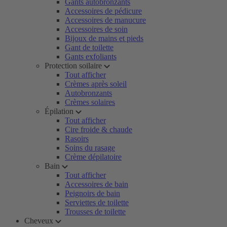
Gants autobronzants
Accessoires de pédicure
Accessoires de manucure
Accessoires de soin
Bijoux de mains et pieds
Gant de toilette
Gants exfoliants
Protection soilaire
Tout afficher
Crèmes après soleil
Autobronzants
Crèmes solaires
Épilation
Tout afficher
Cire froide & chaude
Rasoirs
Soins du rasage
Crème dépilatoire
Bain
Tout afficher
Accessoires de bain
Peignoirs de bain
Serviettes de toilette
Trousses de toilette
Cheveux