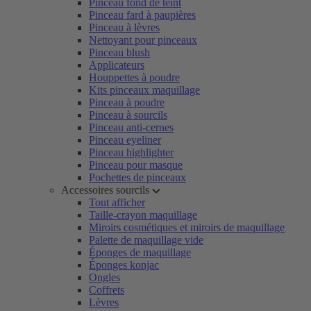
Pinceau fond de teint
Pinceau fard à paupières
Pinceau à lèvres
Nettoyant pour pinceaux
Pinceau blush
Applicateurs
Houppettes à poudre
Kits pinceaux maquillage
Pinceau à poudre
Pinceau à sourcils
Pinceau anti-cernes
Pinceau eyeliner
Pinceau highlighter
Pinceau pour masque
Pochettes de pinceaux
Accessoires sourcils
Tout afficher
Taille-crayon maquillage
Miroirs cosmétiques et miroirs de maquillage
Palette de maquillage vide
Éponges de maquillage
Éponges konjac
Ongles
Coffrets
Lèvres