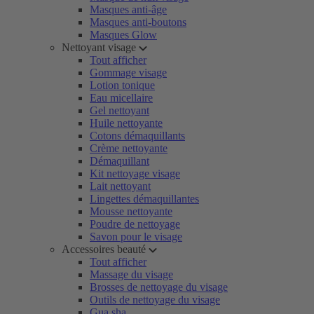
Masques anti-âge
Masques anti-boutons
Masques Glow
Nettoyant visage
Tout afficher
Gommage visage
Lotion tonique
Eau micellaire
Gel nettoyant
Huile nettoyante
Cotons démaquillants
Crème nettoyante
Démaquillant
Kit nettoyage visage
Lait nettoyant
Lingettes démaquillantes
Mousse nettoyante
Poudre de nettoyage
Savon pour le visage
Accessoires beauté
Tout afficher
Massage du visage
Brosses de nettoyage du visage
Outils de nettoyage du visage
Gua sha