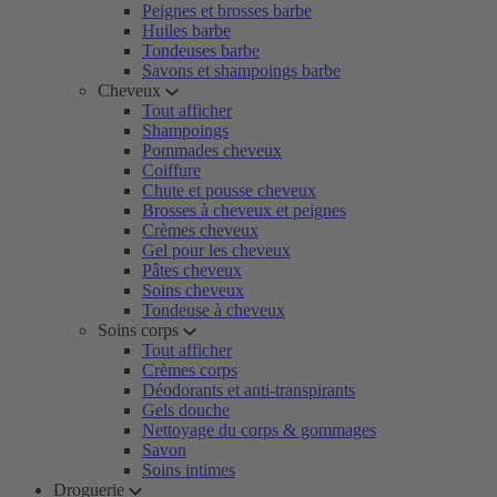
Peignes et brosses barbe
Huiles barbe
Tondeuses barbe
Savons et shampoings barbe
Cheveux
Tout afficher
Shampoings
Pommades cheveux
Coiffure
Chute et pousse cheveux
Brosses à cheveux et peignes
Crèmes cheveux
Gel pour les cheveux
Pâtes cheveux
Soins cheveux
Tondeuse à cheveux
Soins corps
Tout afficher
Crèmes corps
Déodorants et anti-transpirants
Gels douche
Nettoyage du corps & gommages
Savon
Soins intimes
Droguerie