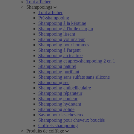
Tout afficher
Shampooings
Tout afficher
Pré-shampooing
Shampooing à la kératine
Shampooing à l'huile d'argan
Shampooing lissant
Shampooing volumateur
Shampooing pour hommes
Shampooing à l'argent
Shampooing au tea tree
Shampooing et après-shampooing 2 en 1
Shampooing naturel
Shampooing purifiant
Shampooing sans sulfate sans silicone
Shampooing sec
Shampooing antipelliculaire
Shampooing réparateur
Shampooing couleur
Shampooing hydratant
Shampooing solide
Savon pour les cheveux
Shampooing pour cheveux bouclés
Coffrets shampooing
Produits de coiffage