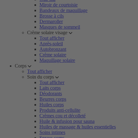
Miroir de courtoisie
Bandeaux de maquillage
Brosse à cils
Dermaroller
Masques de sommeil
Crème solaire visage
Tout afficher
Après-soleil
Autobronzant
Crème solaire
Maquillage solaire
Corps
Tout afficher
Soin du corps
Tout afficher
Laits corps
Déodorants
Beurres corps
Huiles corps
Produits anti-cellulite
Crèmes cou et décolleté
Huile & infusion pour sauna
Huiles de massage & huiles essentielles
Soins intimes
Sprays corps