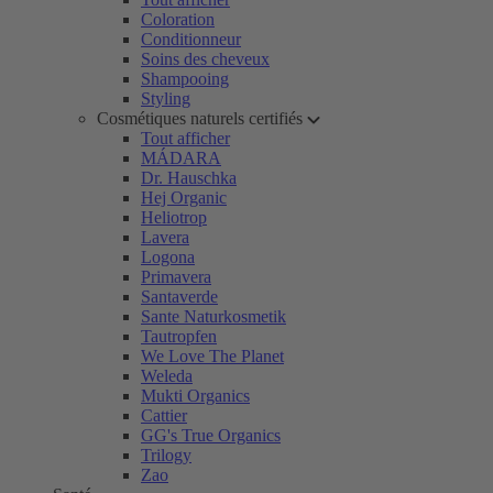
Coloration
Conditionneur
Soins des cheveux
Shampooing
Styling
Cosmétiques naturels certifiés
Tout afficher
MÁDARA
Dr. Hauschka
Hej Organic
Heliotrop
Lavera
Logona
Primavera
Santaverde
Sante Naturkosmetik
Tautropfen
We Love The Planet
Weleda
Mukti Organics
Cattier
GG's True Organics
Trilogy
Zao