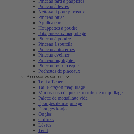
Pinceau fard à paupières
Pinceau à lèvres
Nettoyant pour pinceaux
Pinceau blush
Applicateurs
Houppettes à poudre
Kits pinceaux maquillage
Pinceau à poudre
Pinceau à sourcils
Pinceau anti-cernes
Pinceau eyeliner
Pinceau highlighter
Pinceau pour masque
Pochettes de pinceaux
Accessoires sourcils
Tout afficher
Taille-crayon maquillage
Miroirs cosmétiques et miroirs de maquillage
Palette de maquillage vide
Éponges de maquillage
Éponges konjac
Ongles
Coffrets
Lèvres
Teint