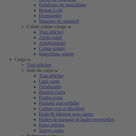
Bandeaux de maquillage
Brosse à cils
Dermaroller
Masques de sommeil
Crème solaire visage
Tout afficher
Après-soleil
Autobronzant
Crème solaire
Maquillage solaire
Corps
Tout afficher
Soin du corps
Tout afficher
Laits corps
Déodorants
Beurres corps
Huiles corps
Produits anti-cellulite
Crèmes cou et décolleté
Huile & infusion pour sauna
Huiles de massage & huiles essentielles
Soins intimes
Sprays corps
Nettoyage corps