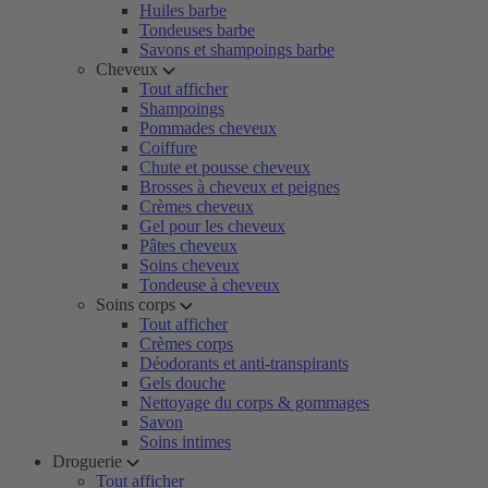
Huiles barbe
Tondeuses barbe
Savons et shampoings barbe
Cheveux
Tout afficher
Shampoings
Pommades cheveux
Coiffure
Chute et pousse cheveux
Brosses à cheveux et peignes
Crèmes cheveux
Gel pour les cheveux
Pâtes cheveux
Soins cheveux
Tondeuse à cheveux
Soins corps
Tout afficher
Crèmes corps
Déodorants et anti-transpirants
Gels douche
Nettoyage du corps & gommages
Savon
Soins intimes
Droguerie
Tout afficher