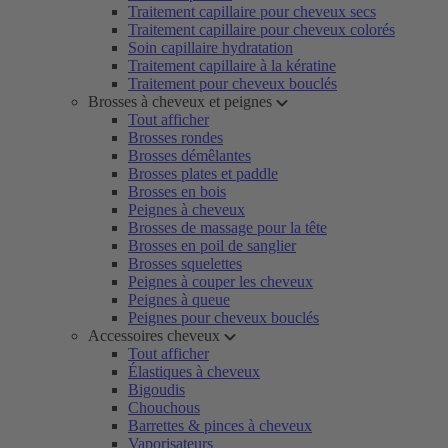
Traitement capillaire pour cheveux secs
Traitement capillaire pour cheveux colorés
Soin capillaire hydratation
Traitement capillaire à la kératine
Traitement pour cheveux bouclés
Brosses à cheveux et peignes
Tout afficher
Brosses rondes
Brosses démêlantes
Brosses plates et paddle
Brosses en bois
Peignes à cheveux
Brosses de massage pour la tête
Brosses en poil de sanglier
Brosses squelettes
Peignes à couper les cheveux
Peignes à queue
Peignes pour cheveux bouclés
Accessoires cheveux
Tout afficher
Élastiques à cheveux
Bigoudis
Chouchous
Barrettes & pinces à cheveux
Vaporisateurs