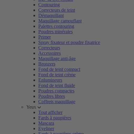
Contouring
Correcteurs de teint
Démaquillant
Maquillage camouflant
Palettes contouring
Poudres minérales
Primer
Spray fixateur et poudre fixatrice
Correcteurs
Accessoires
Maquillage anti-âge
Bronzers
Fond de teint compact
Fond de teint crème
Enlumineurs
Fond de teint fluide
Poudres compactes
Poudres libres
Coffrets maquillage
Yeux
Tout afficher
Fards à paupières
Mascara
Eyeliner
Fards à paupières crème