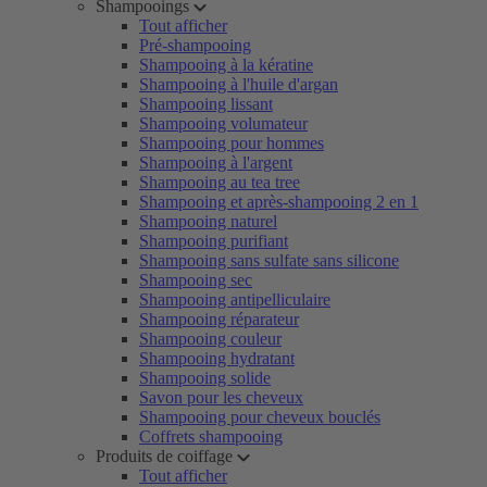
Shampooings
Tout afficher
Pré-shampooing
Shampooing à la kératine
Shampooing à l'huile d'argan
Shampooing lissant
Shampooing volumateur
Shampooing pour hommes
Shampooing à l'argent
Shampooing au tea tree
Shampooing et après-shampooing 2 en 1
Shampooing naturel
Shampooing purifiant
Shampooing sans sulfate sans silicone
Shampooing sec
Shampooing antipelliculaire
Shampooing réparateur
Shampooing couleur
Shampooing hydratant
Shampooing solide
Savon pour les cheveux
Shampooing pour cheveux bouclés
Coffrets shampooing
Produits de coiffage
Tout afficher