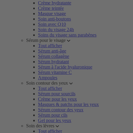
Crème hydratante
Crème teintée
Masque visage
Soin anti-boutons
Soin avec Q10
Soin du visage 24h
Soins du visage sans parabènes
Sérum pour le visage
Tout afficher
Sérum anti-âge
Sérum collagène
Sérum hydratant
Sérum à l'acide hyaluronique
Sérum vitamine C
Ampoules
Soin contour des yeux
Tout afficher
Sérum pour sourcils
Crème pour les yeux
Masques & patchs pour les yeux
Sérum contour des yeux
Sérum pour cils
Gel pour les yeux
Soin des lèvres
Tout afficher