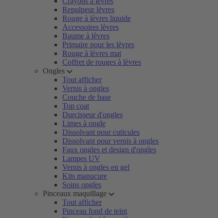
Crayons à lèvres
Repulpeur lèvres
Rouge à lèvres liquide
Accessoires lèvres
Baume à lèvres
Primaire pour les lèvres
Rouge à lèvres mat
Coffret de rouges à lèvres
Ongles
Tout afficher
Vernis à ongles
Couche de base
Top coat
Durcisseur d'ongles
Limes à ongle
Dissolvant pour cuticules
Dissolvant pour vernis à ongles
Faux ongles et design d'ongles
Lampes UV
Vernis à ongles en gel
Kits manucure
Soins ongles
Pinceaux maquillage
Tout afficher
Pinceau fond de teint