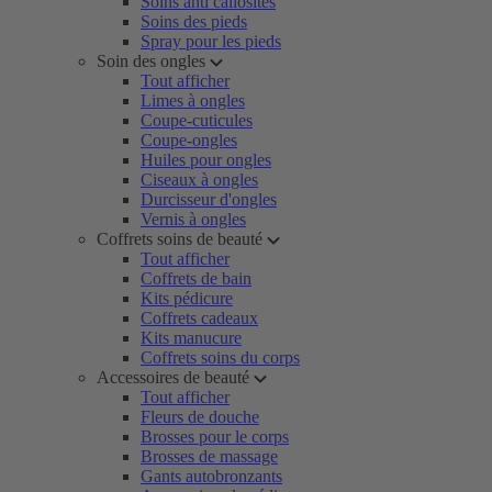
Soins anti callosités
Soins des pieds
Spray pour les pieds
Soin des ongles
Tout afficher
Limes à ongles
Coupe-cuticules
Coupe-ongles
Huiles pour ongles
Ciseaux à ongles
Durcisseur d'ongles
Vernis à ongles
Coffrets soins de beauté
Tout afficher
Coffrets de bain
Kits pédicure
Coffrets cadeaux
Kits manucure
Coffrets soins du corps
Accessoires de beauté
Tout afficher
Fleurs de douche
Brosses pour le corps
Brosses de massage
Gants autobronzants