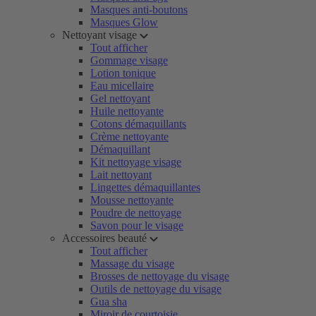
Masques anti-boutons
Masques Glow
Nettoyant visage
Tout afficher
Gommage visage
Lotion tonique
Eau micellaire
Gel nettoyant
Huile nettoyante
Cotons démaquillants
Crème nettoyante
Démaquillant
Kit nettoyage visage
Lait nettoyant
Lingettes démaquillantes
Mousse nettoyante
Poudre de nettoyage
Savon pour le visage
Accessoires beauté
Tout afficher
Massage du visage
Brosses de nettoyage du visage
Outils de nettoyage du visage
Gua sha
Miroir de courtoisie