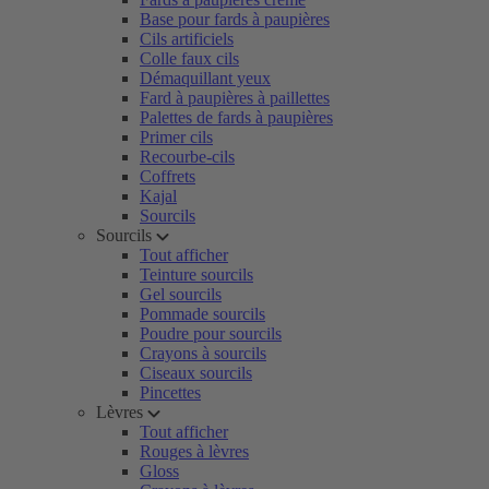
Base pour fards à paupières
Cils artificiels
Colle faux cils
Démaquillant yeux
Fard à paupières à paillettes
Palettes de fards à paupières
Primer cils
Recourbe-cils
Coffrets
Kajal
Sourcils
Sourcils
Tout afficher
Teinture sourcils
Gel sourcils
Pommade sourcils
Poudre pour sourcils
Crayons à sourcils
Ciseaux sourcils
Pincettes
Lèvres
Tout afficher
Rouges à lèvres
Gloss