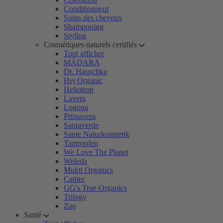
Conditionneur
Soins des cheveux
Shampooing
Styling
Cosmétiques naturels certifiés
Tout afficher
MÁDARA
Dr. Hauschka
Hej Organic
Heliotrop
Lavera
Logona
Primavera
Santaverde
Sante Naturkosmetik
Tautropfen
We Love The Planet
Weleda
Mukti Organics
Cattier
GG's True Organics
Trilogy
Zao
Santé