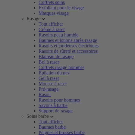
Coffrets soins
Exfoliant pour le visage
Masques visage
Rasage
Tout afficher
Crème à raser
Rasoirs peau humide
Baumes et lotions après-rasage
Rasoirs et tondeuses électriques
Rasoirs de sûreté et accessoires
Blaireau de rasage
Bol à raser
Coffrets rasage hommes
Épilation du nez
Gel à raser
Mousse à raser
Pré-rasage
Rasoir
Rasoirs pour hommes
Savons à barbe
Support de rasage
Soins barbe
Tout afficher
Baumes barbe
Peignes et brosses barbe