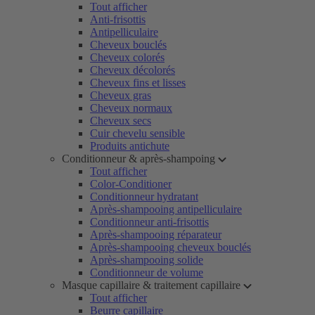
Tout afficher
Anti-frisottis
Antipelliculaire
Cheveux bouclés
Cheveux colorés
Cheveux décolorés
Cheveux fins et lisses
Cheveux gras
Cheveux normaux
Cheveux secs
Cuir chevelu sensible
Produits antichute
Conditionneur & après-shampoing
Tout afficher
Color-Conditioner
Conditionneur hydratant
Après-shampooing antipelliculaire
Conditionneur anti-frisottis
Après-shampooing réparateur
Après-shampooing cheveux bouclés
Après-shampooing solide
Conditionneur de volume
Masque capillaire & traitement capillaire
Tout afficher
Beurre capillaire