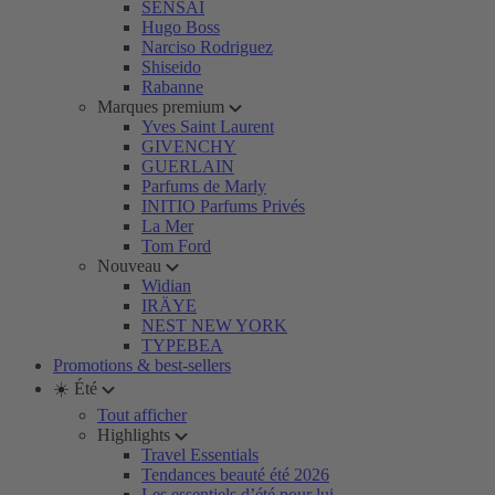
SENSAI
Hugo Boss
Narciso Rodriguez
Shiseido
Rabanne
Marques premium
Yves Saint Laurent
GIVENCHY
GUERLAIN
Parfums de Marly
INITIO Parfums Privés
La Mer
Tom Ford
Nouveau
Widian
IRÄYE
NEST NEW YORK
TYPEBEA
Promotions & best-sellers
☀️ Été
Tout afficher
Highlights
Travel Essentials
Tendances beauté été 2026
Les essentiels d’été pour lui