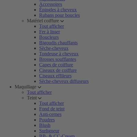
Accessoires
Épingles à cheveux
Rubans pour boucles
Matériel coiffure
Tout afficher
Fer à lisser
Boucleurs
Bigoudis chauffants
Sèche-cheveux
Tondeuse à cheveux
Brosses soufflantes
Capes de coiffure
Ciseaux de coiffure
Ciseaux effileurs
Sèche-cheveux diffuseurs
Maquillage
Tout afficher
Teint
Tout afficher
Fond de teint
Anti-cernes
Poudres
Blush
Surligneur
BB- & CC-Cream