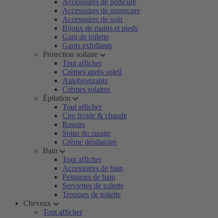
Accessoires de pédicure
Accessoires de manucure
Accessoires de soin
Bijoux de mains et pieds
Gant de toilette
Gants exfoliants
Protection soilaire
Tout afficher
Crèmes après soleil
Autobronzants
Crèmes solaires
Épilation
Tout afficher
Cire froide & chaude
Rasoirs
Soins du rasage
Crème dépilatoire
Bain
Tout afficher
Accessoires de bain
Peignoirs de bain
Serviettes de toilette
Trousses de toilette
Cheveux
Tout afficher