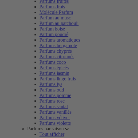
Parfums fruités
Parfums frais
Molécule Parfum
Parfum au musc
Parfum au patchouli
Parfum boisé
Parfum poudré
Parfums aromatiques
Parfums bergamote
Parfums chyprés
Parfums citronnés
Parfums coco
Parfums épicés
Parfums jasmin
Parfums linge frais
Parfums lys
Parfums oud
Parfums pomme
Parfums rose
Parfums santal
Parfums vanillés
Parfums vétiver
Parfums violette
Parfums par saison
Tout afficher