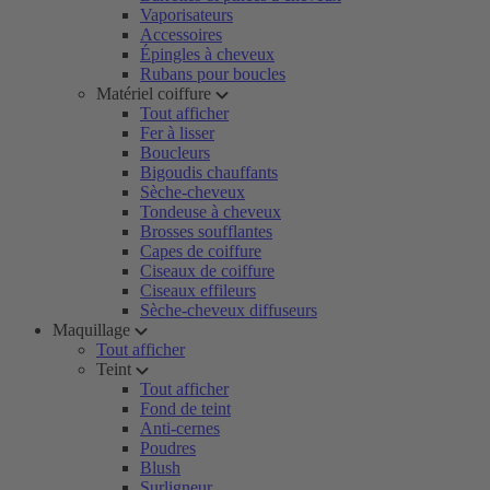
Vaporisateurs
Accessoires
Épingles à cheveux
Rubans pour boucles
Matériel coiffure
Tout afficher
Fer à lisser
Boucleurs
Bigoudis chauffants
Sèche-cheveux
Tondeuse à cheveux
Brosses soufflantes
Capes de coiffure
Ciseaux de coiffure
Ciseaux effileurs
Sèche-cheveux diffuseurs
Maquillage
Tout afficher
Teint
Tout afficher
Fond de teint
Anti-cernes
Poudres
Blush
Surligneur