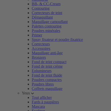
BB- & CC-Cream
Contouring
Correcteurs de teint
Démaquillant
Maquillage camouflant
Palettes contouring
Poudres minérales
Primer
Spray fixateur et poudre fixatrice
Correcteurs
Accessoires
Maquillage anti-âge
Bronzers
Fond de teint compact
Fond de teint crème
Enlumineurs
Fond de teint fluide
Poudres compactes
Poudres libres
Coffrets maquillage
Yeux
Tout afficher
Fards à paupières
Mascara
Eyeliner