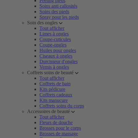
Peeling pieds
Soins anti callosités
Soins des pieds
Spray pour les pieds
Soin des ongles
Tout afficher
Limes à ongles
Coupe-cuticules
Coupe-ongles
Huiles pour ongles
Ciseaux à ongles
Durcisseur d'ongles
Vernis à ongles
Coffrets soins de beauté
Tout afficher
Coffrets de bain
Kits pédicure
Coffrets cadeaux
Kits manucure
Coffrets soins du corps
Accessoires de beauté
Tout afficher
Fleurs de douche
Brosses pour le corps
Brosses de massage