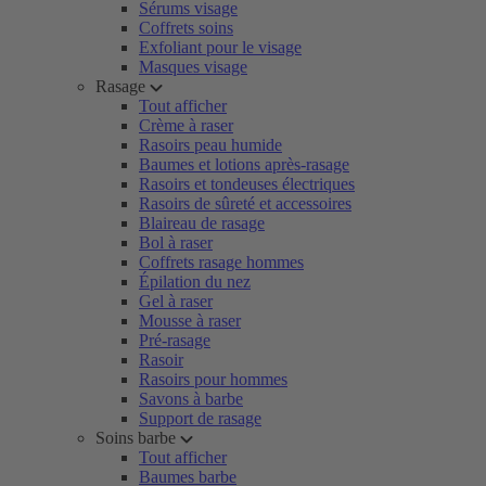
Sérums visage
Coffrets soins
Exfoliant pour le visage
Masques visage
Rasage
Tout afficher
Crème à raser
Rasoirs peau humide
Baumes et lotions après-rasage
Rasoirs et tondeuses électriques
Rasoirs de sûreté et accessoires
Blaireau de rasage
Bol à raser
Coffrets rasage hommes
Épilation du nez
Gel à raser
Mousse à raser
Pré-rasage
Rasoir
Rasoirs pour hommes
Savons à barbe
Support de rasage
Soins barbe
Tout afficher
Baumes barbe