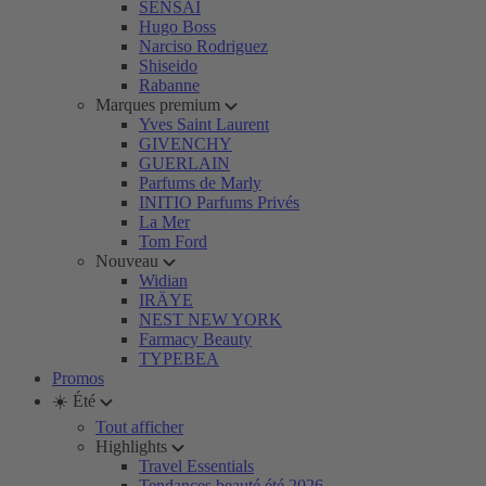
SENSAI
Hugo Boss
Narciso Rodriguez
Shiseido
Rabanne
Marques premium
Yves Saint Laurent
GIVENCHY
GUERLAIN
Parfums de Marly
INITIO Parfums Privés
La Mer
Tom Ford
Nouveau
Widian
IRÄYE
NEST NEW YORK
Farmacy Beauty
TYPEBEA
Promos
☀️ Été
Tout afficher
Highlights
Travel Essentials
Tendances beauté été 2026