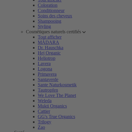
Coloration
Conditionneur
Soins des cheveux
Shampooing
Styling
Cosmétiques naturels certifiés
Tout afficher
MÁDARA
Dr. Hauschka
Hej Organic
Heliotrop
Lavera
Logona
Primavera
Santaverde
Sante Naturkosmetik
Tautropfen
We Love The Planet
Weleda
Mukti Organics
Cattier
GG's True Organics
Trilogy
Zao