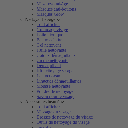
Masques anti-âge
Masques anti-boutons
Masques Glow
Nettoyant visage
Tout afficher
Gommage visage
Lotion tonique
Eau micellaire
Gel nettoyant
Huile nettoyante
Cotons démaquillants
Crème nettoyante
Démaquillant
Kit nettoyage visage
Lait nettoyant
Lingettes démaquillantes
Mousse nettoyante
Poudre de nettoyage
Savon pour le visage
Accessoires beauté
Tout afficher
Massage du visage
Brosses de nettoyage du visage
Outils de nettoyage du visage
Gua sha