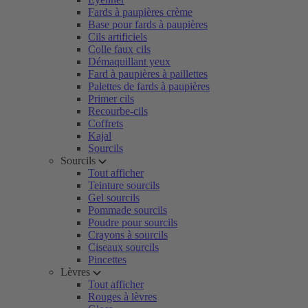
Fards à paupières crème
Base pour fards à paupières
Cils artificiels
Colle faux cils
Démaquillant yeux
Fard à paupières à paillettes
Palettes de fards à paupières
Primer cils
Recourbe-cils
Coffrets
Kajal
Sourcils
Sourcils
Tout afficher
Teinture sourcils
Gel sourcils
Pommade sourcils
Poudre pour sourcils
Crayons à sourcils
Ciseaux sourcils
Pincettes
Lèvres
Tout afficher
Rouges à lèvres