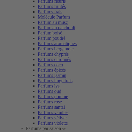
Parfums fleuris
Parfums fruités
Parfums frais
Molécule Parfum
Parfum au musc
Parfum au patchouli
Parfum boisé
Parfum poudré
Parfums aromatiques
Parfums bergamote
Parfums chyprés
Parfums citronnés
Parfums coco
Parfums épicés
Parfums jasmin
Parfums linge frais
Parfums lys
Parfums oud
Parfums pomme
Parfums rose
Parfums santal
Parfums vanillés
Parfums vétiver
Parfums violette
Parfums par saison