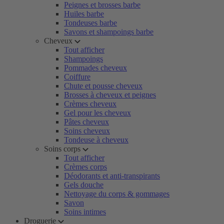
Peignes et brosses barbe
Huiles barbe
Tondeuses barbe
Savons et shampoings barbe
Cheveux
Tout afficher
Shampoings
Pommades cheveux
Coiffure
Chute et pousse cheveux
Brosses à cheveux et peignes
Crèmes cheveux
Gel pour les cheveux
Pâtes cheveux
Soins cheveux
Tondeuse à cheveux
Soins corps
Tout afficher
Crèmes corps
Déodorants et anti-transpirants
Gels douche
Nettoyage du corps & gommages
Savon
Soins intimes
Droguerie