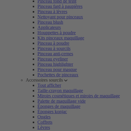
Pinceau fond de teint
Pinceau fard à paupières
Pinceau à lèvres
Nettoyant pour pinceaux
Pinceau blush
Applicateurs
Houppettes à poudre
Kits pinceaux maquillage
Pinceau à poudre
Pinceau à sourcils
Pinceau anti-cernes
Pinceau eyeliner
Pinceau highlighter
Pinceau pour masque
Pochettes de pinceaux
Accessoires sourcils
Tout afficher
Taille-crayon maquillage
Miroirs cosmétiques et miroirs de maquillage
Palette de maquillage vide
Éponges de maquillage
Éponges konjac
Ongles
Coffrets
Lèvres