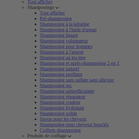
Tout afficher
Shampooings
Tout afficher
Pré-shampooing
Shampooing à la kératine
Shampooing à l'huile d'argan
Shampooing lissant
Shampooing volumateur
Shampooing pour hommes
Shampooing à l'argent
Shampooing au tea tree
Shampooing et après-shampooing 2 en 1
Shampooing naturel
Shampooing purifiant
Shampooing sans sulfate sans silicone
Shampooing sec
Shampooing antipelliculaire
Shampooing réparateur
Shampooing couleur
Shampooing hydratant
Shampooing solide
Savon pour les cheveux
Shampooing pour cheveux bouclés
Coffrets shampooing
Produits de coiffage