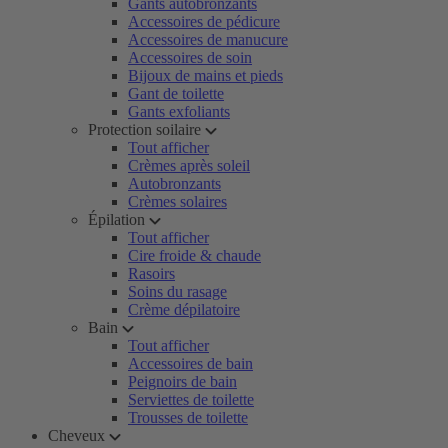
Gants autobronzants
Accessoires de pédicure
Accessoires de manucure
Accessoires de soin
Bijoux de mains et pieds
Gant de toilette
Gants exfoliants
Protection soilaire
Tout afficher
Crèmes après soleil
Autobronzants
Crèmes solaires
Épilation
Tout afficher
Cire froide & chaude
Rasoirs
Soins du rasage
Crème dépilatoire
Bain
Tout afficher
Accessoires de bain
Peignoirs de bain
Serviettes de toilette
Trousses de toilette
Cheveux