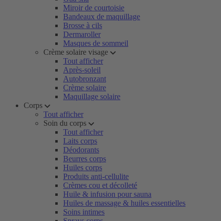
Miroir de courtoisie
Bandeaux de maquillage
Brosse à cils
Dermaroller
Masques de sommeil
Crème solaire visage
Tout afficher
Après-soleil
Autobronzant
Crème solaire
Maquillage solaire
Corps
Tout afficher
Soin du corps
Tout afficher
Laits corps
Déodorants
Beurres corps
Huiles corps
Produits anti-cellulite
Crèmes cou et décolleté
Huile & infusion pour sauna
Huiles de massage & huiles essentielles
Soins intimes
Sprays corps