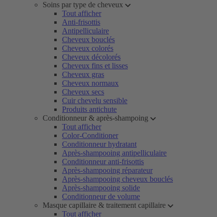
Soins par type de cheveux
Tout afficher
Anti-frisottis
Antipelliculaire
Cheveux bouclés
Cheveux colorés
Cheveux décolorés
Cheveux fins et lisses
Cheveux gras
Cheveux normaux
Cheveux secs
Cuir chevelu sensible
Produits antichute
Conditionneur & après-shampoing
Tout afficher
Color-Conditioner
Conditionneur hydratant
Après-shampooing antipelliculaire
Conditionneur anti-frisottis
Après-shampooing réparateur
Après-shampooing cheveux bouclés
Après-shampooing solide
Conditionneur de volume
Masque capillaire & traitement capillaire
Tout afficher