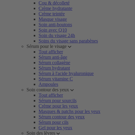
Cou & décolleté
Crème hydratante
Crème teintée
Masque visage
Soin anti-boutons
Soin avec Q10
Soin du visage 24h
Soins du visage sans parabènes
Sérum pour le visage
Tout afficher
Sérum anti-âge
Sérum collagène
Sérum hydratant
Sérum à l'acide hyaluronique
Sérum vitamine C
Ampoules
Soin contour des yeux
Tout afficher
Sérum pour sourcils
Crème pour les yeux
Masques & patchs pour les yeux
Sérum contour des yeux
Sérum pour cils
Gel pour les yeux
Soin des lèvres