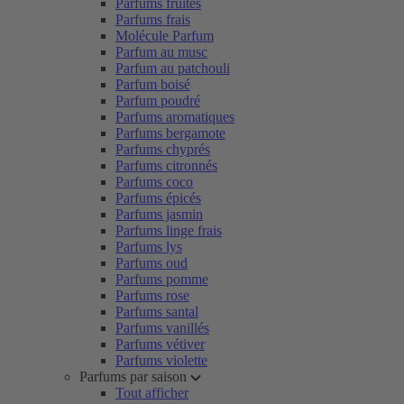
Parfums fruités
Parfums frais
Molécule Parfum
Parfum au musc
Parfum au patchouli
Parfum boisé
Parfum poudré
Parfums aromatiques
Parfums bergamote
Parfums chyprés
Parfums citronnés
Parfums coco
Parfums épicés
Parfums jasmin
Parfums linge frais
Parfums lys
Parfums oud
Parfums pomme
Parfums rose
Parfums santal
Parfums vanillés
Parfums vétiver
Parfums violette
Parfums par saison
Tout afficher