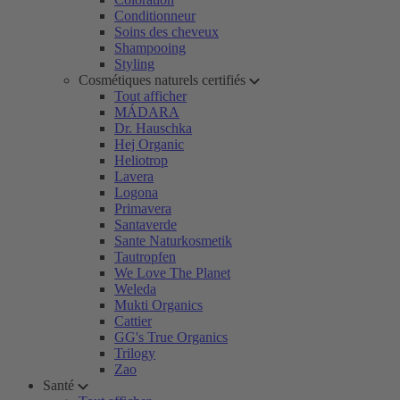
Conditionneur
Soins des cheveux
Shampooing
Styling
Cosmétiques naturels certifiés
Tout afficher
MÁDARA
Dr. Hauschka
Hej Organic
Heliotrop
Lavera
Logona
Primavera
Santaverde
Sante Naturkosmetik
Tautropfen
We Love The Planet
Weleda
Mukti Organics
Cattier
GG's True Organics
Trilogy
Zao
Santé