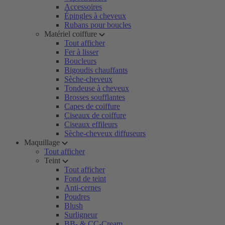
Accessoires
Épingles à cheveux
Rubans pour boucles
Matériel coiffure
Tout afficher
Fer à lisser
Boucleurs
Bigoudis chauffants
Sèche-cheveux
Tondeuse à cheveux
Brosses soufflantes
Capes de coiffure
Ciseaux de coiffure
Ciseaux effileurs
Sèche-cheveux diffuseurs
Maquillage
Tout afficher
Teint
Tout afficher
Fond de teint
Anti-cernes
Poudres
Blush
Surligneur
BB- & CC-Cream