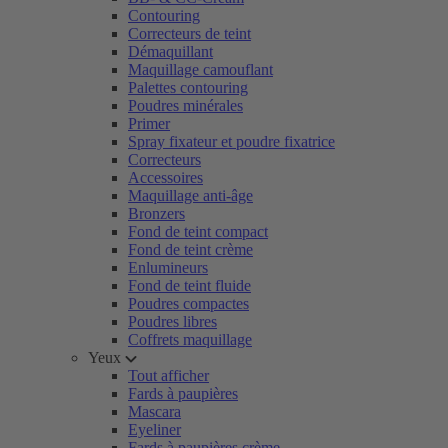
Contouring
Correcteurs de teint
Démaquillant
Maquillage camouflant
Palettes contouring
Poudres minérales
Primer
Spray fixateur et poudre fixatrice
Correcteurs
Accessoires
Maquillage anti-âge
Bronzers
Fond de teint compact
Fond de teint crème
Enlumineurs
Fond de teint fluide
Poudres compactes
Poudres libres
Coffrets maquillage
Yeux
Tout afficher
Fards à paupières
Mascara
Eyeliner
Fards à paupières crème