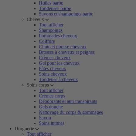
Huiles barbe
Tondeuses barbe
Savons et shampoings barbe
Cheveux
Tout afficher
Shampoings
Pommades cheveux
Coiffure
Chute et pousse cheveux
Brosses à cheveux et peignes
Crèmes cheveux
Gel pour les cheveux
Pâtes cheveux
Soins cheveux
Tondeuse à cheveux
Soins corps
Tout afficher
Crèmes corps
Déodorants et anti-transpirants
Gels douche
Nettoyage du corps & gommages
Savon
Soins intimes
Droguerie
Tout afficher