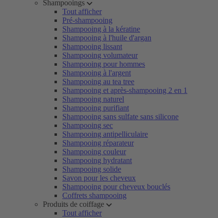
Shampooings
Tout afficher
Pré-shampooing
Shampooing à la kératine
Shampooing à l'huile d'argan
Shampooing lissant
Shampooing volumateur
Shampooing pour hommes
Shampooing à l'argent
Shampooing au tea tree
Shampooing et après-shampooing 2 en 1
Shampooing naturel
Shampooing purifiant
Shampooing sans sulfate sans silicone
Shampooing sec
Shampooing antipelliculaire
Shampooing réparateur
Shampooing couleur
Shampooing hydratant
Shampooing solide
Savon pour les cheveux
Shampooing pour cheveux bouclés
Coffrets shampooing
Produits de coiffage
Tout afficher