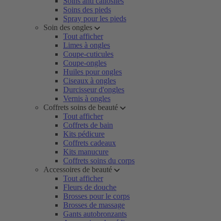
Soins anti callosités
Soins des pieds
Spray pour les pieds
Soin des ongles
Tout afficher
Limes à ongles
Coupe-cuticules
Coupe-ongles
Huiles pour ongles
Ciseaux à ongles
Durcisseur d'ongles
Vernis à ongles
Coffrets soins de beauté
Tout afficher
Coffrets de bain
Kits pédicure
Coffrets cadeaux
Kits manucure
Coffrets soins du corps
Accessoires de beauté
Tout afficher
Fleurs de douche
Brosses pour le corps
Brosses de massage
Gants autobronzants