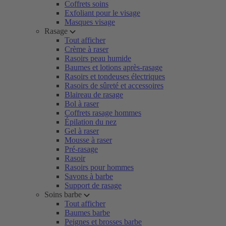
Coffrets soins
Exfoliant pour le visage
Masques visage
Rasage
Tout afficher
Crème à raser
Rasoirs peau humide
Baumes et lotions après-rasage
Rasoirs et tondeuses électriques
Rasoirs de sûreté et accessoires
Blaireau de rasage
Bol à raser
Coffrets rasage hommes
Épilation du nez
Gel à raser
Mousse à raser
Pré-rasage
Rasoir
Rasoirs pour hommes
Savons à barbe
Support de rasage
Soins barbe
Tout afficher
Baumes barbe
Peignes et brosses barbe