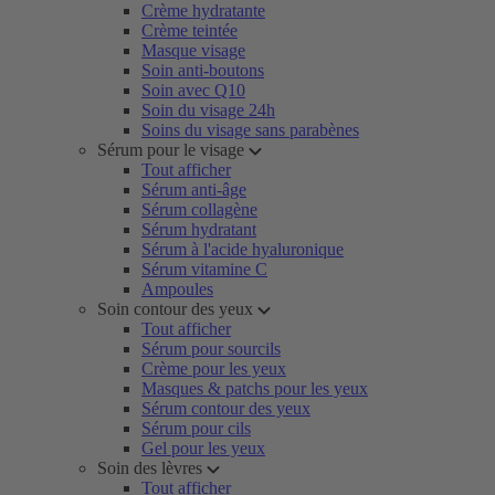
Crème hydratante
Crème teintée
Masque visage
Soin anti-boutons
Soin avec Q10
Soin du visage 24h
Soins du visage sans parabènes
Sérum pour le visage
Tout afficher
Sérum anti-âge
Sérum collagène
Sérum hydratant
Sérum à l'acide hyaluronique
Sérum vitamine C
Ampoules
Soin contour des yeux
Tout afficher
Sérum pour sourcils
Crème pour les yeux
Masques & patchs pour les yeux
Sérum contour des yeux
Sérum pour cils
Gel pour les yeux
Soin des lèvres
Tout afficher