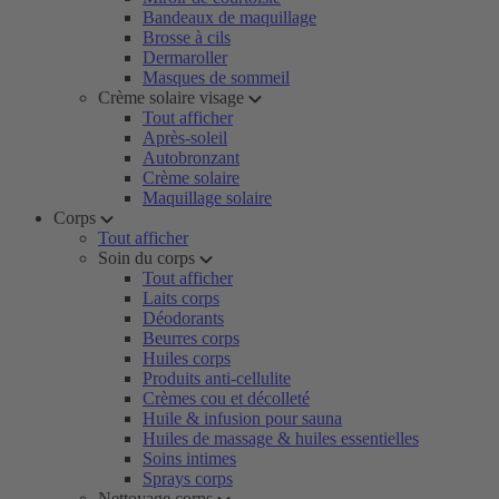
Bandeaux de maquillage
Brosse à cils
Dermaroller
Masques de sommeil
Crème solaire visage
Tout afficher
Après-soleil
Autobronzant
Crème solaire
Maquillage solaire
Corps
Tout afficher
Soin du corps
Tout afficher
Laits corps
Déodorants
Beurres corps
Huiles corps
Produits anti-cellulite
Crèmes cou et décolleté
Huile & infusion pour sauna
Huiles de massage & huiles essentielles
Soins intimes
Sprays corps
Nettoyage corps