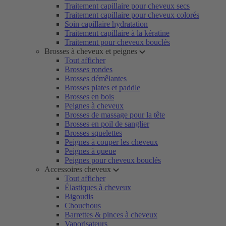
Traitement capillaire pour cheveux secs
Traitement capillaire pour cheveux colorés
Soin capillaire hydratation
Traitement capillaire à la kératine
Traitement pour cheveux bouclés
Brosses à cheveux et peignes
Tout afficher
Brosses rondes
Brosses démêlantes
Brosses plates et paddle
Brosses en bois
Peignes à cheveux
Brosses de massage pour la tête
Brosses en poil de sanglier
Brosses squelettes
Peignes à couper les cheveux
Peignes à queue
Peignes pour cheveux bouclés
Accessoires cheveux
Tout afficher
Élastiques à cheveux
Bigoudis
Chouchous
Barrettes & pinces à cheveux
Vaporisateurs