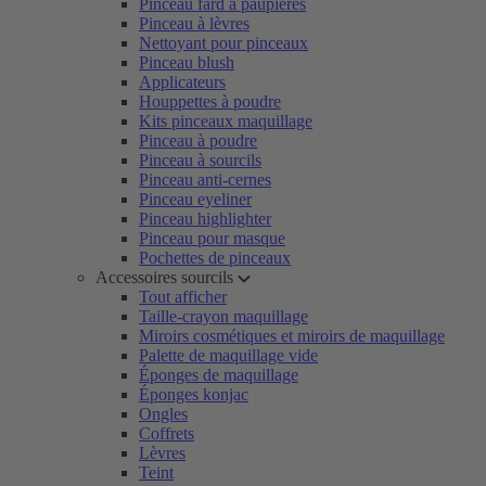
Pinceau fard à paupières
Pinceau à lèvres
Nettoyant pour pinceaux
Pinceau blush
Applicateurs
Houppettes à poudre
Kits pinceaux maquillage
Pinceau à poudre
Pinceau à sourcils
Pinceau anti-cernes
Pinceau eyeliner
Pinceau highlighter
Pinceau pour masque
Pochettes de pinceaux
Accessoires sourcils
Tout afficher
Taille-crayon maquillage
Miroirs cosmétiques et miroirs de maquillage
Palette de maquillage vide
Éponges de maquillage
Éponges konjac
Ongles
Coffrets
Lèvres
Teint