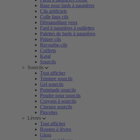
Base pour fards à paupières
Cils artificiels
Colle faux cils
Démaquillant yeux
Fard à paupières à paillettes
Palettes de fards à paupières
Primer cils
Recourbe-cils
Coffrets
Kajal
Sourcils
Sourcils
Tout afficher
Teinture sourcils
Gel sourcils
Pommade sourcils
Poudre pour sourcils
Crayons à sourcils
Ciseaux sourcils
Pincettes
Lèvres
Tout afficher
Rouges à lèvres
Gloss