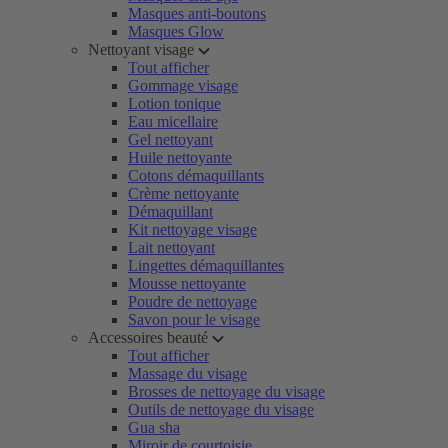
Masques anti-boutons
Masques Glow
Nettoyant visage
Tout afficher
Gommage visage
Lotion tonique
Eau micellaire
Gel nettoyant
Huile nettoyante
Cotons démaquillants
Crème nettoyante
Démaquillant
Kit nettoyage visage
Lait nettoyant
Lingettes démaquillantes
Mousse nettoyante
Poudre de nettoyage
Savon pour le visage
Accessoires beauté
Tout afficher
Massage du visage
Brosses de nettoyage du visage
Outils de nettoyage du visage
Gua sha
Miroir de courtoisie