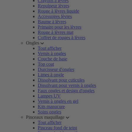
Crayons à lèvres
Repulpeur lèvres
Rouge à lèvres liquide
Accessoires lèvres
Baume à lèvres
Primaire pour les lèvres
Rouge à lèvres mat
Coffret de rouges à lèvres
Ongles
Tout afficher
Vernis à ongles
Couche de base
Top coat
Durcisseur d'ongles
Limes à ongle
Dissolvant pour cuticules
Dissolvant pour vernis à ongles
Faux ongles et design d'ongles
Lampes UV
Vernis à ongles en gel
Kits manucure
Soins ongles
Pinceaux maquillage
Tout afficher
Pinceau fond de teint