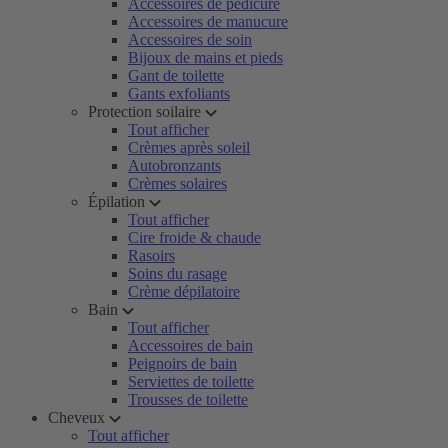
Accessoires de pédicure
Accessoires de manucure
Accessoires de soin
Bijoux de mains et pieds
Gant de toilette
Gants exfoliants
Protection soilaire
Tout afficher
Crèmes après soleil
Autobronzants
Crèmes solaires
Épilation
Tout afficher
Cire froide & chaude
Rasoirs
Soins du rasage
Crème dépilatoire
Bain
Tout afficher
Accessoires de bain
Peignoirs de bain
Serviettes de toilette
Trousses de toilette
Cheveux
Tout afficher