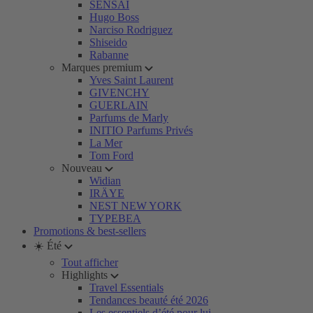
SENSAI
Hugo Boss
Narciso Rodriguez
Shiseido
Rabanne
Marques premium
Yves Saint Laurent
GIVENCHY
GUERLAIN
Parfums de Marly
INITIO Parfums Privés
La Mer
Tom Ford
Nouveau
Widian
IRÄYE
NEST NEW YORK
TYPEBEA
Promotions & best-sellers
☀️ Été
Tout afficher
Highlights
Travel Essentials
Tendances beauté été 2026
Les essentiels d’été pour lui