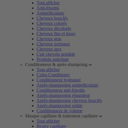
Tout afficher
Anti-frisottis
Antipelliculaire
Cheveux bouclés
Cheveux colorés
Cheveux décolorés
Cheveux fins et lisses
Cheveux gras
Cheveux normaux
Cheveux secs
Cuir chevelu sensible
Produits antichute
Conditionneur & après-shampoing
Tout afficher
Color-Conditioner
Conditionneur hydratant
Après-shampooing antipelliculaire
Conditionneur anti-frisottis
Après-shampooing réparateur
Après-shampooing cheveux bouclés
Après-shampooing solide
Conditionneur de volume
Masque capillaire & traitement capillaire
Tout afficher
Beurre capillaire