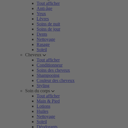
Tout afficher
Anti-âge
Yeux
Lèvres
Soins de nuit
Soins de jour
Dents
Nettoyage
Rasage
Soleil
Cheveux
Tout afficher
Conditionneur
Soins des cheveux
Shampooing
Couleur des cheveux
Styling
Soin du corps
Tout afficher
Main & Pied
Lotions
Huiles
Nettoyage
Soleil
Déodorants