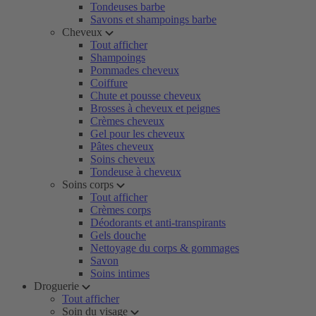
Tondeuses barbe
Savons et shampoings barbe
Cheveux
Tout afficher
Shampoings
Pommades cheveux
Coiffure
Chute et pousse cheveux
Brosses à cheveux et peignes
Crèmes cheveux
Gel pour les cheveux
Pâtes cheveux
Soins cheveux
Tondeuse à cheveux
Soins corps
Tout afficher
Crèmes corps
Déodorants et anti-transpirants
Gels douche
Nettoyage du corps & gommages
Savon
Soins intimes
Droguerie
Tout afficher
Soin du visage