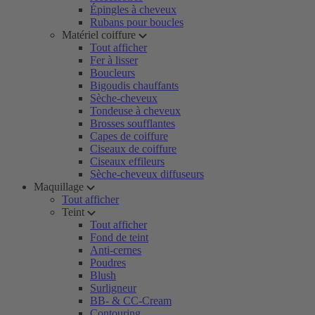
Épingles à cheveux
Rubans pour boucles
Matériel coiffure
Tout afficher
Fer à lisser
Boucleurs
Bigoudis chauffants
Sèche-cheveux
Tondeuse à cheveux
Brosses soufflantes
Capes de coiffure
Ciseaux de coiffure
Ciseaux effileurs
Sèche-cheveux diffuseurs
Maquillage
Tout afficher
Teint
Tout afficher
Fond de teint
Anti-cernes
Poudres
Blush
Surligneur
BB- & CC-Cream
Contouring