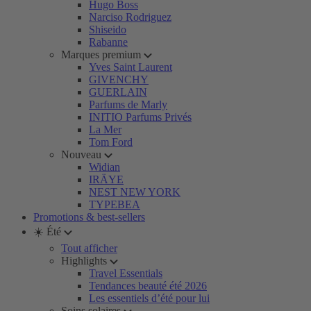
Hugo Boss
Narciso Rodriguez
Shiseido
Rabanne
Marques premium
Yves Saint Laurent
GIVENCHY
GUERLAIN
Parfums de Marly
INITIO Parfums Privés
La Mer
Tom Ford
Nouveau
Widian
IRÄYE
NEST NEW YORK
TYPEBEA
Promotions & best-sellers
☀️ Été
Tout afficher
Highlights
Travel Essentials
Tendances beauté été 2026
Les essentiels d’été pour lui
Soins solaires