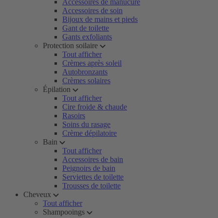
Accessoires de manucure
Accessoires de soin
Bijoux de mains et pieds
Gant de toilette
Gants exfoliants
Protection soilaire
Tout afficher
Crèmes après soleil
Autobronzants
Crèmes solaires
Épilation
Tout afficher
Cire froide & chaude
Rasoirs
Soins du rasage
Crème dépilatoire
Bain
Tout afficher
Accessoires de bain
Peignoirs de bain
Serviettes de toilette
Trousses de toilette
Cheveux
Tout afficher
Shampooings