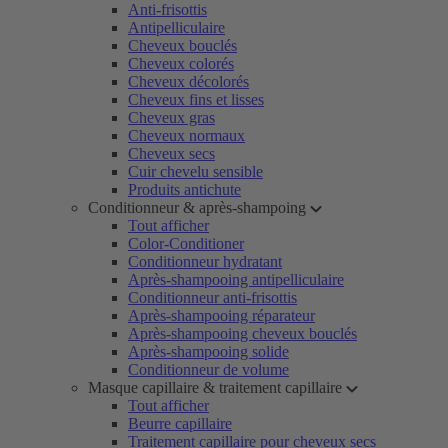
Anti-frisottis
Antipelliculaire
Cheveux bouclés
Cheveux colorés
Cheveux décolorés
Cheveux fins et lisses
Cheveux gras
Cheveux normaux
Cheveux secs
Cuir chevelu sensible
Produits antichute
Conditionneur & après-shampoing
Tout afficher
Color-Conditioner
Conditionneur hydratant
Après-shampooing antipelliculaire
Conditionneur anti-frisottis
Après-shampooing réparateur
Après-shampooing cheveux bouclés
Après-shampooing solide
Conditionneur de volume
Masque capillaire & traitement capillaire
Tout afficher
Beurre capillaire
Traitement capillaire pour cheveux secs