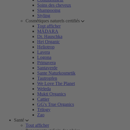
Soins des cheveux
Shampooing
Styling
Cosmétiques naturels certifiés
Tout afficher
MÁDARA
Dr. Hauschka
Hej Organic
Heliotrop
Lavera
Logona
Primavera
Santaverde
Sante Naturkosmetik
Tautropfen
We Love The Planet
Weleda
Mukti Organics
Cattier
GG's True Organics
Trilogy
Zao
Santé
Tout afficher