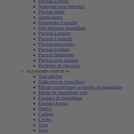
Pinceau à lèvres
Nettoyant pour pinceaux
Pinceau blush
Applicateurs
Houppettes à poudre
Kits pinceaux maquillage
Pinceau à poudre
Pinceau à sourcils
Pinceau anti-cernes
Pinceau eyeliner
Pinceau highlighter
Pinceau pour masque
Pochettes de pinceaux
Accessoires sourcils
Tout afficher
Taille-crayon maquillage
Miroirs cosmétiques et miroirs de maquillage
Palette de maquillage vide
Éponges de maquillage
Éponges konjac
Ongles
Coffrets
Lèvres
Teint
Yeux