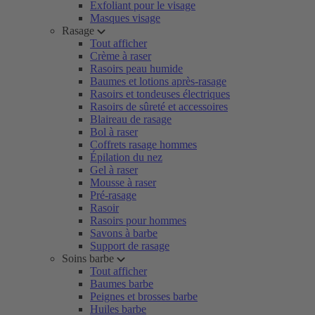
Exfoliant pour le visage
Masques visage
Rasage
Tout afficher
Crème à raser
Rasoirs peau humide
Baumes et lotions après-rasage
Rasoirs et tondeuses électriques
Rasoirs de sûreté et accessoires
Blaireau de rasage
Bol à raser
Coffrets rasage hommes
Épilation du nez
Gel à raser
Mousse à raser
Pré-rasage
Rasoir
Rasoirs pour hommes
Savons à barbe
Support de rasage
Soins barbe
Tout afficher
Baumes barbe
Peignes et brosses barbe
Huiles barbe