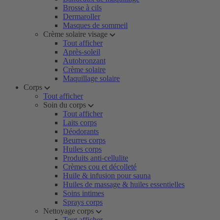
Brosse à cils
Dermaroller
Masques de sommeil
Crème solaire visage
Tout afficher
Après-soleil
Autobronzant
Crème solaire
Maquillage solaire
Corps
Tout afficher
Soin du corps
Tout afficher
Laits corps
Déodorants
Beurres corps
Huiles corps
Produits anti-cellulite
Crèmes cou et décolleté
Huile & infusion pour sauna
Huiles de massage & huiles essentielles
Soins intimes
Sprays corps
Nettoyage corps
Tout afficher