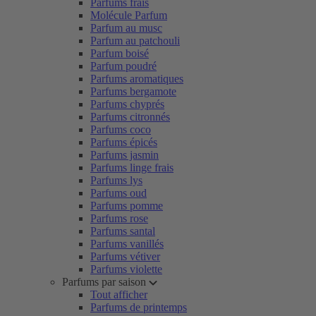
Parfums frais
Molécule Parfum
Parfum au musc
Parfum au patchouli
Parfum boisé
Parfum poudré
Parfums aromatiques
Parfums bergamote
Parfums chyprés
Parfums citronnés
Parfums coco
Parfums épicés
Parfums jasmin
Parfums linge frais
Parfums lys
Parfums oud
Parfums pomme
Parfums rose
Parfums santal
Parfums vanillés
Parfums vétiver
Parfums violette
Parfums par saison
Tout afficher
Parfums de printemps