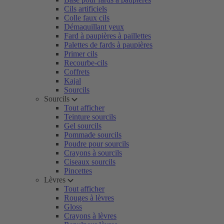
Cils artificiels
Colle faux cils
Démaquillant yeux
Fard à paupières à paillettes
Palettes de fards à paupières
Primer cils
Recourbe-cils
Coffrets
Kajal
Sourcils
Sourcils
Tout afficher
Teinture sourcils
Gel sourcils
Pommade sourcils
Poudre pour sourcils
Crayons à sourcils
Ciseaux sourcils
Pincettes
Lèvres
Tout afficher
Rouges à lèvres
Gloss
Crayons à lèvres