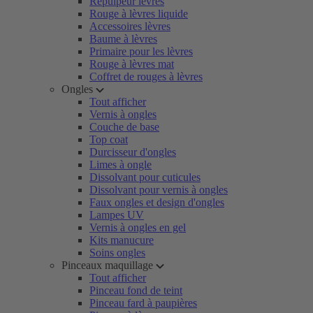
Repulpeur lèvres
Rouge à lèvres liquide
Accessoires lèvres
Baume à lèvres
Primaire pour les lèvres
Rouge à lèvres mat
Coffret de rouges à lèvres
Ongles
Tout afficher
Vernis à ongles
Couche de base
Top coat
Durcisseur d'ongles
Limes à ongle
Dissolvant pour cuticules
Dissolvant pour vernis à ongles
Faux ongles et design d'ongles
Lampes UV
Vernis à ongles en gel
Kits manucure
Soins ongles
Pinceaux maquillage
Tout afficher
Pinceau fond de teint
Pinceau fard à paupières