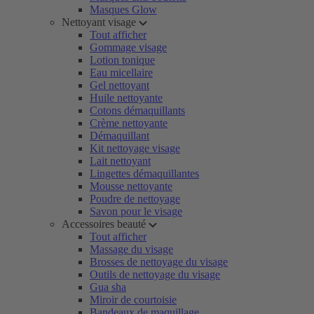
Masques Glow
Nettoyant visage
Tout afficher
Gommage visage
Lotion tonique
Eau micellaire
Gel nettoyant
Huile nettoyante
Cotons démaquillants
Crème nettoyante
Démaquillant
Kit nettoyage visage
Lait nettoyant
Lingettes démaquillantes
Mousse nettoyante
Poudre de nettoyage
Savon pour le visage
Accessoires beauté
Tout afficher
Massage du visage
Brosses de nettoyage du visage
Outils de nettoyage du visage
Gua sha
Miroir de courtoisie
Bandeaux de maquillage