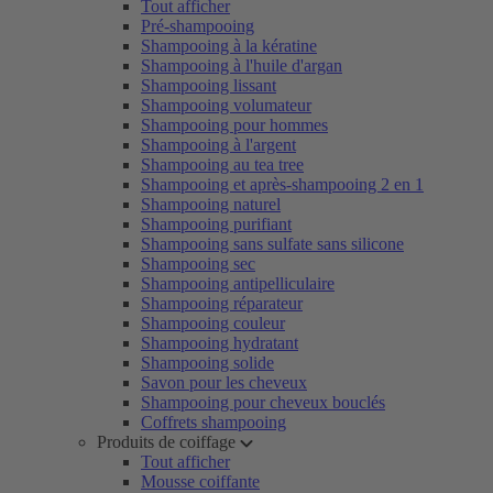
Tout afficher
Pré-shampooing
Shampooing à la kératine
Shampooing à l'huile d'argan
Shampooing lissant
Shampooing volumateur
Shampooing pour hommes
Shampooing à l'argent
Shampooing au tea tree
Shampooing et après-shampooing 2 en 1
Shampooing naturel
Shampooing purifiant
Shampooing sans sulfate sans silicone
Shampooing sec
Shampooing antipelliculaire
Shampooing réparateur
Shampooing couleur
Shampooing hydratant
Shampooing solide
Savon pour les cheveux
Shampooing pour cheveux bouclés
Coffrets shampooing
Produits de coiffage
Tout afficher
Mousse coiffante