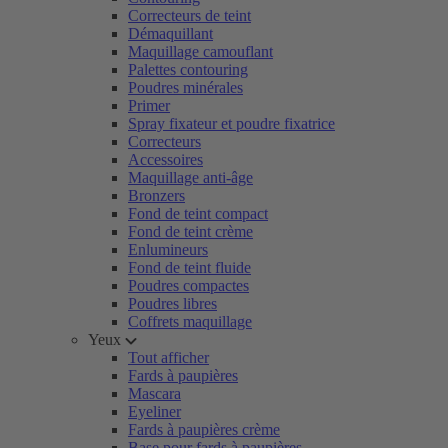
Correcteurs de teint
Démaquillant
Maquillage camouflant
Palettes contouring
Poudres minérales
Primer
Spray fixateur et poudre fixatrice
Correcteurs
Accessoires
Maquillage anti-âge
Bronzers
Fond de teint compact
Fond de teint crème
Enlumineurs
Fond de teint fluide
Poudres compactes
Poudres libres
Coffrets maquillage
Yeux
Tout afficher
Fards à paupières
Mascara
Eyeliner
Fards à paupières crème
Base pour fards à paupières