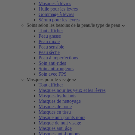
Masques à lèvres
Huile pour les lèvres
Gommage à lèvres
Sérum pour les lèvres
Soins selon les besoins de la peau/le type de peau
Tout afficher
Peau grasse
Peau mixte
Peau sensible
Peau sèche
Peau à imperfections
Soin anti-rides
Soin anti-rougeurs
Soin avec FPS
Masques pour le visage
Tout afficher
Masques pour les yeux et les lèvres
Masques hydratants
Masques de nettoyage
Masques de boue
Masques en tissu
Masque anti-points noirs
Masque de nuit visage
Masques anti-âge
Masques anti-boutons