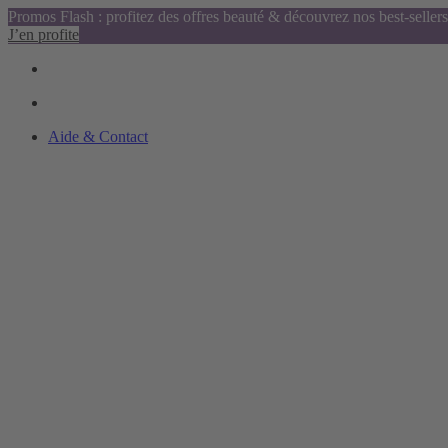
Promos Flash : profitez des offres beauté & découvrez nos best-sellers
J’en profite
Aide & Contact