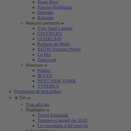
Hugo Boss
Narciso Rodriguez
Shiseido
Rabanne
Marques premium
Yves Saint Laurent
GIVENCHY
GUERLAIN
Parfums de Marly
INITIO Parfums Privés
La Mer
Tom Ford
Nouveau
Widian
IRÄYE
NEST NEW YORK
TYPEBEA
Promotions & best-sellers
☀️ Été
Tout afficher
Highlights
Travel Essentials
Tendances beauté été 2026
Les essentiels d’été pour lui
Soins solaires