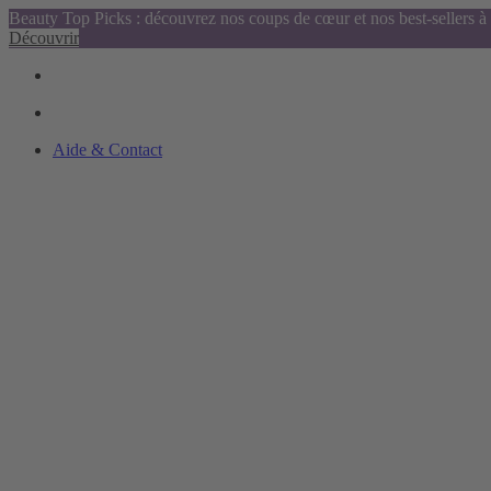
Beauty Top Picks : découvrez nos coups de cœur et nos best-sellers à 
Découvrir
Aide & Contact