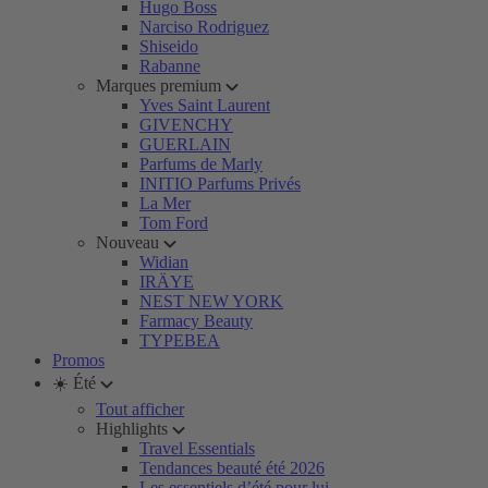
Hugo Boss
Narciso Rodriguez
Shiseido
Rabanne
Marques premium
Yves Saint Laurent
GIVENCHY
GUERLAIN
Parfums de Marly
INITIO Parfums Privés
La Mer
Tom Ford
Nouveau
Widian
IRÄYE
NEST NEW YORK
Farmacy Beauty
TYPEBEA
Promos
☀️ Été
Tout afficher
Highlights
Travel Essentials
Tendances beauté été 2026
Les essentiels d’été pour lui