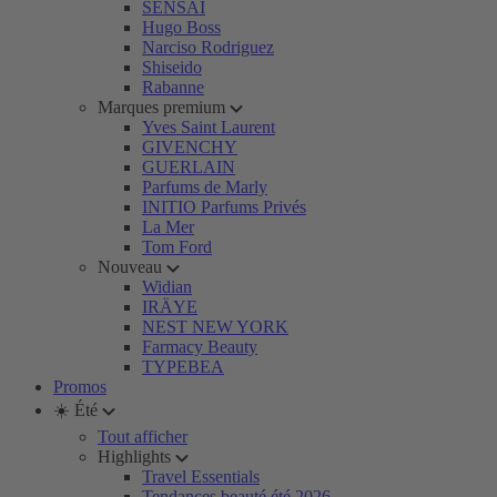
SENSAI
Hugo Boss
Narciso Rodriguez
Shiseido
Rabanne
Marques premium
Yves Saint Laurent
GIVENCHY
GUERLAIN
Parfums de Marly
INITIO Parfums Privés
La Mer
Tom Ford
Nouveau
Widian
IRÄYE
NEST NEW YORK
Farmacy Beauty
TYPEBEA
Promos
☀️ Été
Tout afficher
Highlights
Travel Essentials
Tendances beauté été 2026