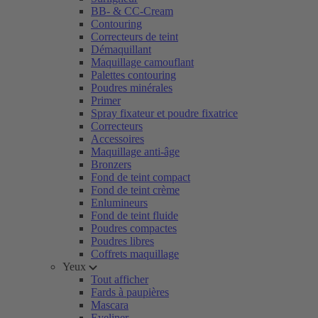
BB- & CC-Cream
Contouring
Correcteurs de teint
Démaquillant
Maquillage camouflant
Palettes contouring
Poudres minérales
Primer
Spray fixateur et poudre fixatrice
Correcteurs
Accessoires
Maquillage anti-âge
Bronzers
Fond de teint compact
Fond de teint crème
Enlumineurs
Fond de teint fluide
Poudres compactes
Poudres libres
Coffrets maquillage
Yeux
Tout afficher
Fards à paupières
Mascara
Eyeliner