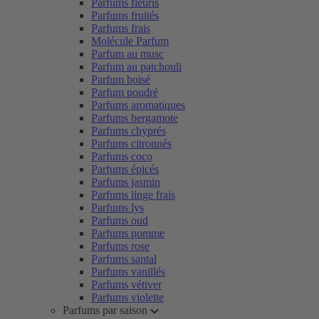
Parfums fleuris
Parfums fruités
Parfums frais
Molécule Parfum
Parfum au musc
Parfum au patchouli
Parfum boisé
Parfum poudré
Parfums aromatiques
Parfums bergamote
Parfums chyprés
Parfums citronnés
Parfums coco
Parfums épicés
Parfums jasmin
Parfums linge frais
Parfums lys
Parfums oud
Parfums pomme
Parfums rose
Parfums santal
Parfums vanillés
Parfums vétiver
Parfums violette
Parfums par saison