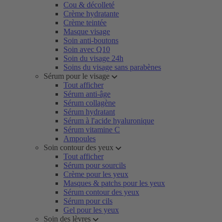
Cou & décolleté
Crème hydratante
Crème teintée
Masque visage
Soin anti-boutons
Soin avec Q10
Soin du visage 24h
Soins du visage sans parabènes
Sérum pour le visage
Tout afficher
Sérum anti-âge
Sérum collagène
Sérum hydratant
Sérum à l'acide hyaluronique
Sérum vitamine C
Ampoules
Soin contour des yeux
Tout afficher
Sérum pour sourcils
Crème pour les yeux
Masques & patchs pour les yeux
Sérum contour des yeux
Sérum pour cils
Gel pour les yeux
Soin des lèvres