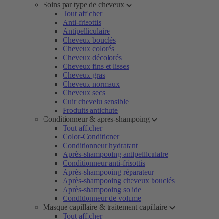
Soins par type de cheveux
Tout afficher
Anti-frisottis
Antipelliculaire
Cheveux bouclés
Cheveux colorés
Cheveux décolorés
Cheveux fins et lisses
Cheveux gras
Cheveux normaux
Cheveux secs
Cuir chevelu sensible
Produits antichute
Conditionneur & après-shampoing
Tout afficher
Color-Conditioner
Conditionneur hydratant
Après-shampooing antipelliculaire
Conditionneur anti-frisottis
Après-shampooing réparateur
Après-shampooing cheveux bouclés
Après-shampooing solide
Conditionneur de volume
Masque capillaire & traitement capillaire
Tout afficher