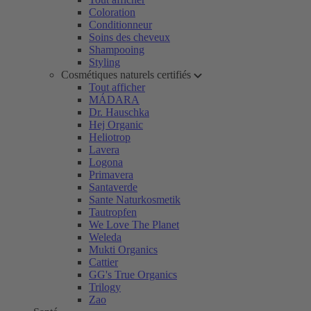
Coloration
Conditionneur
Soins des cheveux
Shampooing
Styling
Cosmétiques naturels certifiés
Tout afficher
MÁDARA
Dr. Hauschka
Hej Organic
Heliotrop
Lavera
Logona
Primavera
Santaverde
Sante Naturkosmetik
Tautropfen
We Love The Planet
Weleda
Mukti Organics
Cattier
GG's True Organics
Trilogy
Zao