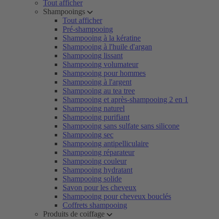
Tout afficher
Shampooings
Tout afficher
Pré-shampooing
Shampooing à la kératine
Shampooing à l'huile d'argan
Shampooing lissant
Shampooing volumateur
Shampooing pour hommes
Shampooing à l'argent
Shampooing au tea tree
Shampooing et après-shampooing 2 en 1
Shampooing naturel
Shampooing purifiant
Shampooing sans sulfate sans silicone
Shampooing sec
Shampooing antipelliculaire
Shampooing réparateur
Shampooing couleur
Shampooing hydratant
Shampooing solide
Savon pour les cheveux
Shampooing pour cheveux bouclés
Coffrets shampooing
Produits de coiffage