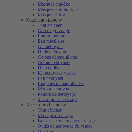
Masques anti-âge
Masques anti-boutons
Masques Glow
Nettoyant visage
Tout afficher
Gommage visage
Lotion tonique
Eau micellaire
Gel nettoyant
Huile nettoyante
Cotons démaquillants
Crème nettoyante
Démaquillant
Kit nettoyage visage
Lait nettoyant
Lingettes démaquillantes
Mousse nettoyante
Poudre de nettoyage
Savon pour le visage
Accessoires beauté
Tout afficher
Massage du visage
Brosses de nettoyage du visage
Outils de nettoyage du visage
Gua sha