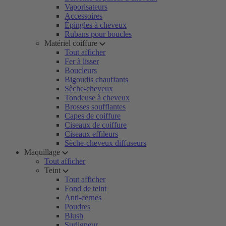
Vaporisateurs
Accessoires
Épingles à cheveux
Rubans pour boucles
Matériel coiffure
Tout afficher
Fer à lisser
Boucleurs
Bigoudis chauffants
Sèche-cheveux
Tondeuse à cheveux
Brosses soufflantes
Capes de coiffure
Ciseaux de coiffure
Ciseaux effileurs
Sèche-cheveux diffuseurs
Maquillage
Tout afficher
Teint
Tout afficher
Fond de teint
Anti-cernes
Poudres
Blush
Surligneur