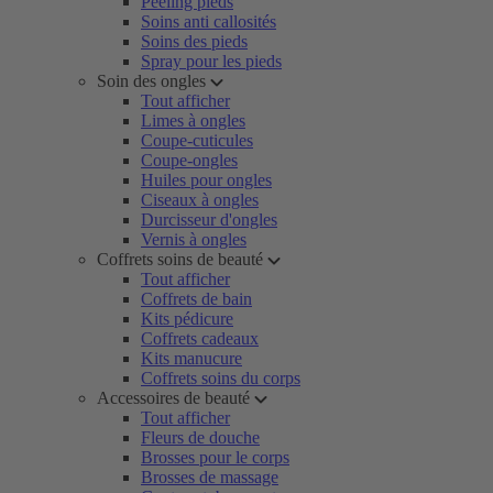
Peeling pieds
Soins anti callosités
Soins des pieds
Spray pour les pieds
Soin des ongles
Tout afficher
Limes à ongles
Coupe-cuticules
Coupe-ongles
Huiles pour ongles
Ciseaux à ongles
Durcisseur d'ongles
Vernis à ongles
Coffrets soins de beauté
Tout afficher
Coffrets de bain
Kits pédicure
Coffrets cadeaux
Kits manucure
Coffrets soins du corps
Accessoires de beauté
Tout afficher
Fleurs de douche
Brosses pour le corps
Brosses de massage