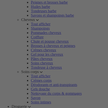
Peignes et brosses barbe
Huiles barbe
Tondeuses barbe
Savons et shampoings barbe
Cheveux
Tout afficher
Shampoings
Pommades cheveux
Coiffure
Chute et pousse cheveux
Brosses à cheveux et peignes
Crèmes cheveux
Gel pour les cheveux
Pâtes cheveux
Soins cheveux
Tondeuse à cheveux
Soins corps
Tout afficher
Crèmes corps
Déodorants et anti-transpirants
Gels douche
Nettoyage du corps & gommages
Savon
Soins intimes
Droguerie