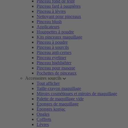
Pinceau fond de teint
Pinceau fard à paupières
Pinceau à lèvres
Nettoyant pour pinceaux
Pinceau blush
Applicateurs
Houppettes à poudre
Kits pinceaux maquillage
Pinceau à poudre
Pinceau à sourcils
Pinceau anti-cernes
Pinceau eyeliner
Pinceau highlighter
Pinceau pour masque
Pochettes de pinceaux
Accessoires sourcils
Tout afficher
Taille-crayon maquillage
Miroirs cosmétiques et miroirs de maquillage
Palette de maquillage vide
Éponges de maquillage
Éponges konjac
Ongles
Coffrets
Lèvres