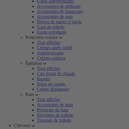
Gants autobronzants
Accessoires de pédicure
Accessoires de manucure
Accessoires de soin
Bijoux de mains et pieds
Gant de toilette
Gants exfoliants
Protection soilaire
Tout afficher
Crèmes après soleil
Autobronzants
Crèmes solaires
Épilation
Tout afficher
Cire froide & chaude
Rasoirs
Soins du rasage
Crème dépilatoire
Bain
Tout afficher
Accessoires de bain
Peignoirs de bain
Serviettes de toilette
Trousses de toilette
Cheveux