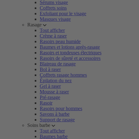
Sérums visage
Coffrets soins
Exfoliant pour le visage
Masques visage
Rasage
Tout afficher
Crème à raser
Rasoirs peau humide
Baumes et lotions après-rasage
Rasoirs et tondeuses électriques
Rasoirs de sûreté et accessoires
Blaireau de rasage
Bol à raser
Coffrets rasage hommes
Épilation du nez
Gel à raser
Mousse à raser
Pré-rasage
Rasoir
Rasoirs pour hommes
Savons à barbe
Support de rasage
Soins barbe
Tout afficher
Baumes barbe