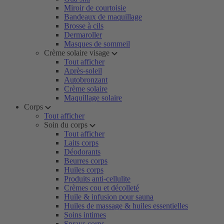
Miroir de courtoisie
Bandeaux de maquillage
Brosse à cils
Dermaroller
Masques de sommeil
Crème solaire visage
Tout afficher
Après-soleil
Autobronzant
Crème solaire
Maquillage solaire
Corps
Tout afficher
Soin du corps
Tout afficher
Laits corps
Déodorants
Beurres corps
Huiles corps
Produits anti-cellulite
Crèmes cou et décolleté
Huile & infusion pour sauna
Huiles de massage & huiles essentielles
Soins intimes
Sprays corps