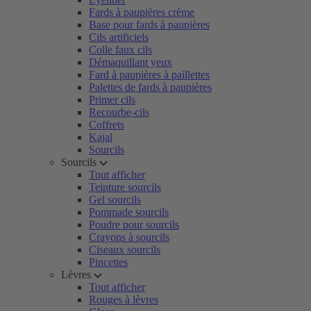
Fards à paupières crème
Base pour fards à paupières
Cils artificiels
Colle faux cils
Démaquillant yeux
Fard à paupières à paillettes
Palettes de fards à paupières
Primer cils
Recourbe-cils
Coffrets
Kajal
Sourcils
Sourcils
Tout afficher
Teinture sourcils
Gel sourcils
Pommade sourcils
Poudre pour sourcils
Crayons à sourcils
Ciseaux sourcils
Pincettes
Lèvres
Tout afficher
Rouges à lèvres