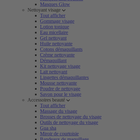
Masques Glow
Nettoyant visage
Tout afficher
Gommage visage
Lotion tonique
Eau micellaire
Gel nettoyant
Huile nettoyante
Cotons démaquillants
Crème nettoyante
Démaquillant
Kit nettoyage visage
Lait nettoyant
Lingettes démaquillantes
Mousse nettoyante
Poudre de nettoyage
Savon pour le visage
Accessoires beauté
Tout afficher
Massage du visage
Brosses de nettoyage du visage
Outils de nettoyage du visage
Gua sha
Miroir de courtoisie
Bandeaux de maquillage