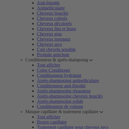
Anti-frisottis
Antipelliculaire
Cheveux bouclés
Cheveux colorés
Cheveux décolorés
Cheveux fins et lisses
Cheveux gras
Cheveux normaux
Cheveux secs
Cuir chevelu sensible
Produits antichute
Conditionneur & après-shampoing
Tout afficher
Color-Conditioner
Conditionneur hydratant
Après-shampooing antipelliculaire
Conditionneur anti-frisottis
Après-shampooing réparateur
Après-shampooing cheveux bouclés
Après-shampooing solide
Conditionneur de volume
Masque capillaire & traitement capillaire
Tout afficher
Beurre capillaire
Traitement capillaire pour cheveux secs