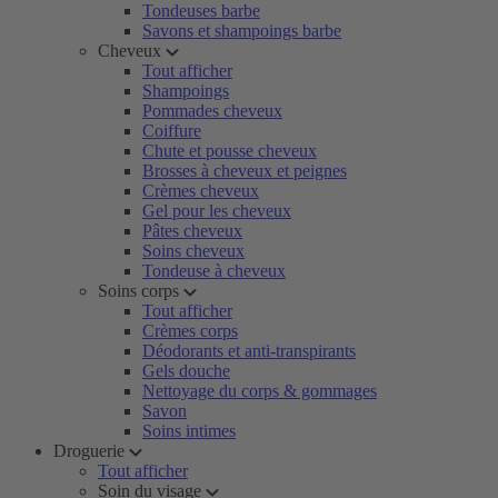
Tondeuses barbe
Savons et shampoings barbe
Cheveux
Tout afficher
Shampoings
Pommades cheveux
Coiffure
Chute et pousse cheveux
Brosses à cheveux et peignes
Crèmes cheveux
Gel pour les cheveux
Pâtes cheveux
Soins cheveux
Tondeuse à cheveux
Soins corps
Tout afficher
Crèmes corps
Déodorants et anti-transpirants
Gels douche
Nettoyage du corps & gommages
Savon
Soins intimes
Droguerie
Tout afficher
Soin du visage