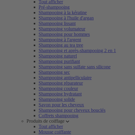
Tout afficher
Pré-shampooing
Shampooing à la kératine
Shampooing à l'huile d'argan
Shampooing lissant
Shampooing volumateur
Shampooing pour hommes
Shampooing à l'argent
Shampooing au tea tree
Shampooing et après-shampooing 2 en 1
Shampooing naturel
Shampooing purifiant
Shampooing sans sulfate sans silicone
Shampooing sec
Shampooing antipelliculaire
Shampooing réparateur
Shampooing couleur
Shampooing hydratant
Shampooing solide
Savon pour les cheveux
Shampooing pour cheveux bouclés
Coffrets shampooing
Produits de coiffage
Tout afficher
Mousse coiffante