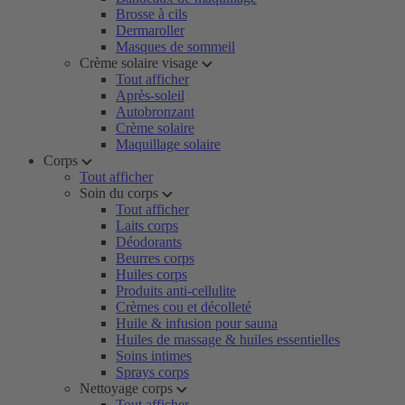
Brosse à cils
Dermaroller
Masques de sommeil
Crème solaire visage
Tout afficher
Après-soleil
Autobronzant
Crème solaire
Maquillage solaire
Corps
Tout afficher
Soin du corps
Tout afficher
Laits corps
Déodorants
Beurres corps
Huiles corps
Produits anti-cellulite
Crèmes cou et décolleté
Huile & infusion pour sauna
Huiles de massage & huiles essentielles
Soins intimes
Sprays corps
Nettoyage corps
Tout afficher