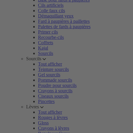
Cils artificiels
Colle faux cils
Démaquillant yeux
Fard à paupières à paillettes
Palettes de fards à paupières
Primer cils
Recourbe-cils
Coffrets
Kajal
Sourcils
Sourcils
Tout afficher
Teinture sourcils
Gel sourcils
Pommade sourcils
Poudre pour sourcils
Crayons à sourcils
Ciseaux sourcils
Pincettes
Lèvres
Tout afficher
Rouges à lèvres
Gloss
Crayons à lèvres