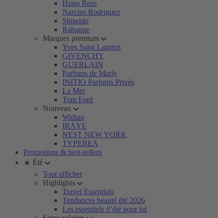
Hugo Boss
Narciso Rodriguez
Shiseido
Rabanne
Marques premium
Yves Saint Laurent
GIVENCHY
GUERLAIN
Parfums de Marly
INITIO Parfums Privés
La Mer
Tom Ford
Nouveau
Widian
IRÄYE
NEST NEW YORK
TYPEBEA
Promotions & best-sellers
☀️ Été
Tout afficher
Highlights
Travel Essentials
Tendances beauté été 2026
Les essentiels d’été pour lui
Soins solaires