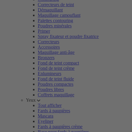
Correcteurs de teint
Démaquillant
Maquillage camouflant
Palettes contouring
Poudres minérales
Primer
Spray fixateur et poudre fixatrice
Correcteurs
Accessoires
Maquillage anti-âge
Bronzers
Fond de teint compact
Fond de teint crème
Enlumineurs
Fond de teint fluide
Poudres compactes
Poudres libres
Coffrets maquillage
Yeux
Tout afficher
Fards à paupières
Mascara
Eyeliner
Fards à paupières crème
Base pour fards à paupières