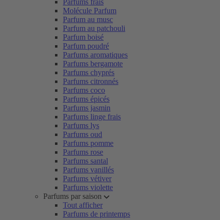
Parfums frais
Molécule Parfum
Parfum au musc
Parfum au patchouli
Parfum boisé
Parfum poudré
Parfums aromatiques
Parfums bergamote
Parfums chyprés
Parfums citronnés
Parfums coco
Parfums épicés
Parfums jasmin
Parfums linge frais
Parfums lys
Parfums oud
Parfums pomme
Parfums rose
Parfums santal
Parfums vanillés
Parfums vétiver
Parfums violette
Parfums par saison
Tout afficher
Parfums de printemps