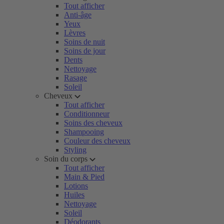
Tout afficher
Anti-âge
Yeux
Lèvres
Soins de nuit
Soins de jour
Dents
Nettoyage
Rasage
Soleil
Cheveux
Tout afficher
Conditionneur
Soins des cheveux
Shampooing
Couleur des cheveux
Styling
Soin du corps
Tout afficher
Main & Pied
Lotions
Huiles
Nettoyage
Soleil
Déodorants