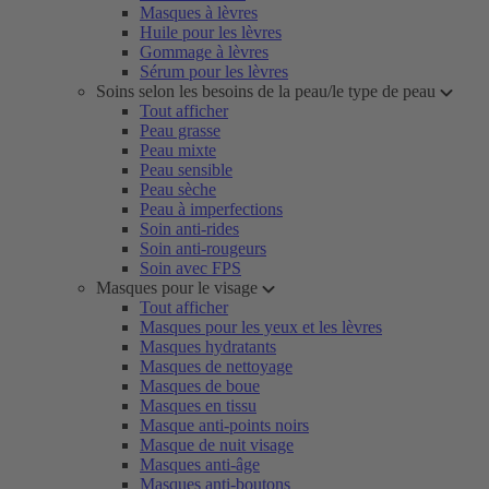
Masques à lèvres
Huile pour les lèvres
Gommage à lèvres
Sérum pour les lèvres
Soins selon les besoins de la peau/le type de peau
Tout afficher
Peau grasse
Peau mixte
Peau sensible
Peau sèche
Peau à imperfections
Soin anti-rides
Soin anti-rougeurs
Soin avec FPS
Masques pour le visage
Tout afficher
Masques pour les yeux et les lèvres
Masques hydratants
Masques de nettoyage
Masques de boue
Masques en tissu
Masque anti-points noirs
Masque de nuit visage
Masques anti-âge
Masques anti-boutons