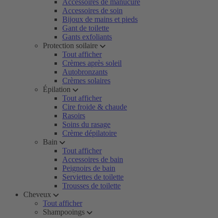
Accessoires de manucure
Accessoires de soin
Bijoux de mains et pieds
Gant de toilette
Gants exfoliants
Protection soilaire
Tout afficher
Crèmes après soleil
Autobronzants
Crèmes solaires
Épilation
Tout afficher
Cire froide & chaude
Rasoirs
Soins du rasage
Crème dépilatoire
Bain
Tout afficher
Accessoires de bain
Peignoirs de bain
Serviettes de toilette
Trousses de toilette
Cheveux
Tout afficher
Shampooings