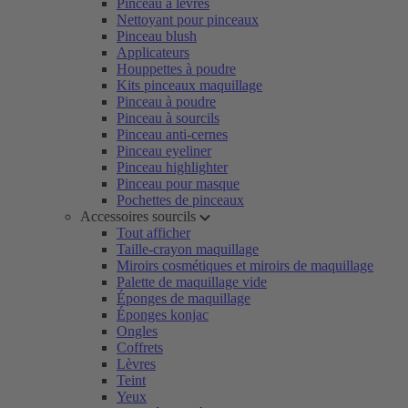
Pinceau à lèvres
Nettoyant pour pinceaux
Pinceau blush
Applicateurs
Houppettes à poudre
Kits pinceaux maquillage
Pinceau à poudre
Pinceau à sourcils
Pinceau anti-cernes
Pinceau eyeliner
Pinceau highlighter
Pinceau pour masque
Pochettes de pinceaux
Accessoires sourcils
Tout afficher
Taille-crayon maquillage
Miroirs cosmétiques et miroirs de maquillage
Palette de maquillage vide
Éponges de maquillage
Éponges konjac
Ongles
Coffrets
Lèvres
Teint
Yeux