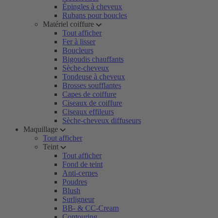
Épingles à cheveux
Rubans pour boucles
Matériel coiffure
Tout afficher
Fer à lisser
Boucleurs
Bigoudis chauffants
Sèche-cheveux
Tondeuse à cheveux
Brosses soufflantes
Capes de coiffure
Ciseaux de coiffure
Ciseaux effileurs
Sèche-cheveux diffuseurs
Maquillage
Tout afficher
Teint
Tout afficher
Fond de teint
Anti-cernes
Poudres
Blush
Surligneur
BB- & CC-Cream
Contouring