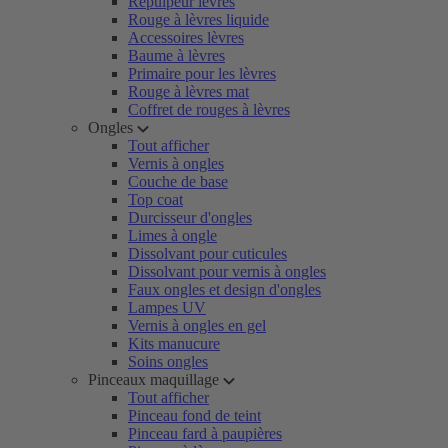
Repulpeur lèvres
Rouge à lèvres liquide
Accessoires lèvres
Baume à lèvres
Primaire pour les lèvres
Rouge à lèvres mat
Coffret de rouges à lèvres
Ongles
Tout afficher
Vernis à ongles
Couche de base
Top coat
Durcisseur d'ongles
Limes à ongle
Dissolvant pour cuticules
Dissolvant pour vernis à ongles
Faux ongles et design d'ongles
Lampes UV
Vernis à ongles en gel
Kits manucure
Soins ongles
Pinceaux maquillage
Tout afficher
Pinceau fond de teint
Pinceau fard à paupières