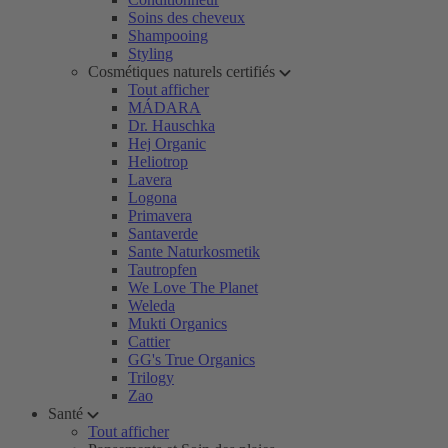
Soins des cheveux
Shampooing
Styling
Cosmétiques naturels certifiés
Tout afficher
MÁDARA
Dr. Hauschka
Hej Organic
Heliotrop
Lavera
Logona
Primavera
Santaverde
Sante Naturkosmetik
Tautropfen
We Love The Planet
Weleda
Mukti Organics
Cattier
GG's True Organics
Trilogy
Zao
Santé
Tout afficher