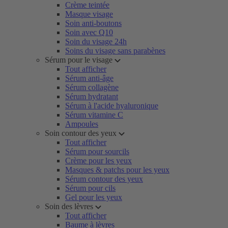
Crème teintée
Masque visage
Soin anti-boutons
Soin avec Q10
Soin du visage 24h
Soins du visage sans parabènes
Sérum pour le visage
Tout afficher
Sérum anti-âge
Sérum collagène
Sérum hydratant
Sérum à l'acide hyaluronique
Sérum vitamine C
Ampoules
Soin contour des yeux
Tout afficher
Sérum pour sourcils
Crème pour les yeux
Masques & patchs pour les yeux
Sérum contour des yeux
Sérum pour cils
Gel pour les yeux
Soin des lèvres
Tout afficher
Baume à lèvres