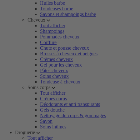
Huiles barbe
Tondeuses barbe
Savons et shampoings barbe
Cheveux
Tout afficher
Shampoings
Pommades cheveux
Coiffure
Chute et pousse cheveux
Brosses à cheveux et peignes
Crèmes cheveux
Gel pour les cheveux
Pâtes cheveux
Soins cheveux
Tondeuse à cheveux
Soins corps
Tout afficher
Crèmes corps
Déodorants et anti-transpirants
Gels douche
Nettoyage du corps & gommages
Savon
Soins intimes
Droguerie
Tout afficher