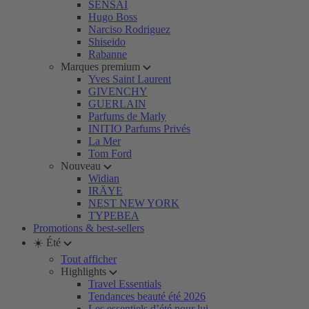
SENSAI
Hugo Boss
Narciso Rodriguez
Shiseido
Rabanne
Marques premium
Yves Saint Laurent
GIVENCHY
GUERLAIN
Parfums de Marly
INITIO Parfums Privés
La Mer
Tom Ford
Nouveau
Widian
IRÄYE
NEST NEW YORK
TYPEBEA
Promotions & best-sellers
☀️ Été
Tout afficher
Highlights
Travel Essentials
Tendances beauté été 2026
Les essentiels d’été pour lui