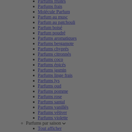
Parfums fruités
Parfums frais
Molécule Parfum
Parfum au musc
Parfum au patchouli
Parfum boisé
Parfum poudré
Parfums aromatiques
Parfums bergamote
Parfums chyprés
Parfums citronnés
Parfums coco
Parfums épicés
Parfums jasmin
Parfums linge frais
Parfums lys
Parfums oud
Parfums pomme
Parfums rose
Parfums santal
Parfums vanillés
Parfums vétiver
Parfums violette
Parfums par saison
Tout afficher