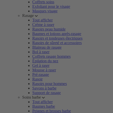
Coffrets soins
Exfoliant pour le visage
Masques visage
Rasage
Tout afficher
Crème à raser
Rasoirs peau humide
Baumes et lotions après-rasage
Rasoirs et tondeuses électriques
Rasoirs de sûreté et accessoires
Blaireau de rasage
Bol à raser
Coffrets rasage hommes
Épilation du nez
Gel à raser
Mousse à raser
Pré-rasage
Rasoir
Rasoirs pour hommes
Savons à barbe
Support de rasage
Soins barbe
Tout afficher
Baumes barbe
Peignes et brosses barbe