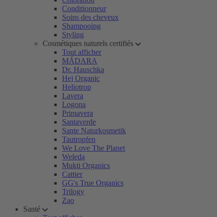
Conditionneur
Soins des cheveux
Shampooing
Styling
Cosmétiques naturels certifiés
Tout afficher
MÁDARA
Dr. Hauschka
Hej Organic
Heliotrop
Lavera
Logona
Primavera
Santaverde
Sante Naturkosmetik
Tautropfen
We Love The Planet
Weleda
Mukti Organics
Cattier
GG's True Organics
Trilogy
Zao
Santé