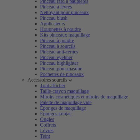
Pinceau fard à paupières
Pinceau à lèvres
Nettoyant pour pinceaux
Pinceau blush
Applicateurs
Houppettes à poudre
Kits pinceaux maquillage
Pinceau à poudre
Pinceau à sourcils
Pinceau anti-cernes
Pinceau eyeliner
Pinceau highlighter
Pinceau pour masque
Pochettes de pinceaux
Accessoires sourcils
Tout afficher
Taille-crayon maquillage
Miroirs cosmétiques et miroirs de maquillage
Palette de maquillage vide
Éponges de maquillage
Éponges konjac
Ongles
Coffrets
Lèvres
Teint