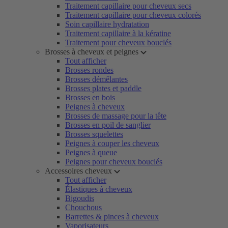
Traitement capillaire pour cheveux secs
Traitement capillaire pour cheveux colorés
Soin capillaire hydratation
Traitement capillaire à la kératine
Traitement pour cheveux bouclés
Brosses à cheveux et peignes
Tout afficher
Brosses rondes
Brosses démêlantes
Brosses plates et paddle
Brosses en bois
Peignes à cheveux
Brosses de massage pour la tête
Brosses en poil de sanglier
Brosses squelettes
Peignes à couper les cheveux
Peignes à queue
Peignes pour cheveux bouclés
Accessoires cheveux
Tout afficher
Élastiques à cheveux
Bigoudis
Chouchous
Barrettes & pinces à cheveux
Vaporisateurs