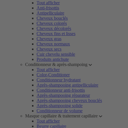
Tout afficher
Anti-frisottis
Antipelliculaire
Cheveux bouclés
Cheveux colorés
Cheveux décolorés
Cheveux fins et lisses
Cheveux gras
Cheveux normaux
Cheveux secs
Cuir chevelu sensible
Produits antichute
Conditionneur & après-shampoing
Tout afficher
Color-Conditioner
Conditionneur hydratant
Après-shampooing antipelliculaire
Conditionneur anti-frisottis
Après-shampooing réparateur
Après-shampooing cheveux bouclés
Après-shampooing solide
Conditionneur de volume
Masque capillaire & traitement capillaire
Tout afficher
Beurre capillaire