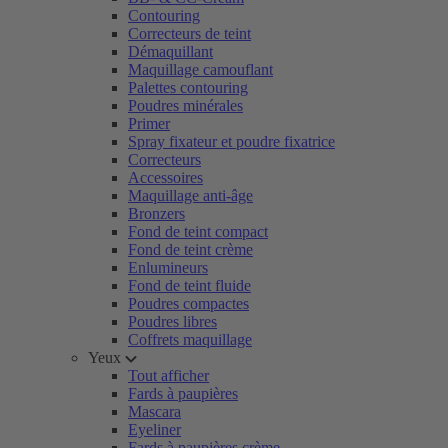
Contouring
Correcteurs de teint
Démaquillant
Maquillage camouflant
Palettes contouring
Poudres minérales
Primer
Spray fixateur et poudre fixatrice
Correcteurs
Accessoires
Maquillage anti-âge
Bronzers
Fond de teint compact
Fond de teint crème
Enlumineurs
Fond de teint fluide
Poudres compactes
Poudres libres
Coffrets maquillage
Yeux
Tout afficher
Fards à paupières
Mascara
Eyeliner
Fards à paupières crème