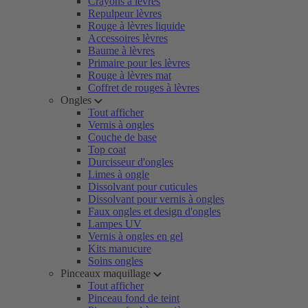
Crayons à lèvres
Repulpeur lèvres
Rouge à lèvres liquide
Accessoires lèvres
Baume à lèvres
Primaire pour les lèvres
Rouge à lèvres mat
Coffret de rouges à lèvres
Ongles
Tout afficher
Vernis à ongles
Couche de base
Top coat
Durcisseur d'ongles
Limes à ongle
Dissolvant pour cuticules
Dissolvant pour vernis à ongles
Faux ongles et design d'ongles
Lampes UV
Vernis à ongles en gel
Kits manucure
Soins ongles
Pinceaux maquillage
Tout afficher
Pinceau fond de teint