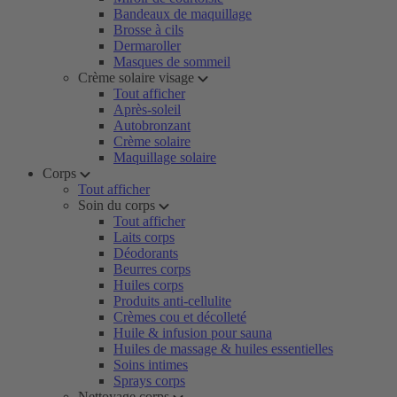
Bandeaux de maquillage
Brosse à cils
Dermaroller
Masques de sommeil
Crème solaire visage
Tout afficher
Après-soleil
Autobronzant
Crème solaire
Maquillage solaire
Corps
Tout afficher
Soin du corps
Tout afficher
Laits corps
Déodorants
Beurres corps
Huiles corps
Produits anti-cellulite
Crèmes cou et décolleté
Huile & infusion pour sauna
Huiles de massage & huiles essentielles
Soins intimes
Sprays corps
Nettoyage corps