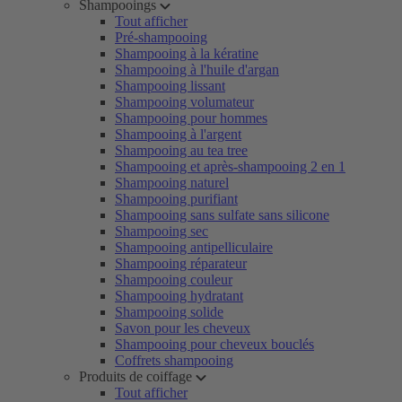
Shampooings
Tout afficher
Pré-shampooing
Shampooing à la kératine
Shampooing à l'huile d'argan
Shampooing lissant
Shampooing volumateur
Shampooing pour hommes
Shampooing à l'argent
Shampooing au tea tree
Shampooing et après-shampooing 2 en 1
Shampooing naturel
Shampooing purifiant
Shampooing sans sulfate sans silicone
Shampooing sec
Shampooing antipelliculaire
Shampooing réparateur
Shampooing couleur
Shampooing hydratant
Shampooing solide
Savon pour les cheveux
Shampooing pour cheveux bouclés
Coffrets shampooing
Produits de coiffage
Tout afficher