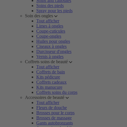
Soins anti callosités
Soins des pieds
Spray pour les pieds
Soin des ongles
Tout afficher
Limes à ongles
Coupe-cuticules
Coupe-ongles
Huiles pour ongles
Ciseaux à ongles
Durcisseur d'ongles
Vernis à ongles
Coffrets soins de beauté
Tout afficher
Coffrets de bain
Kits pédicure
Coffrets cadeaux
Kits manucure
Coffrets soins du corps
Accessoires de beauté
Tout afficher
Fleurs de douche
Brosses pour le corps
Brosses de massage
Gants autobronzants