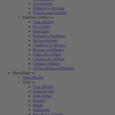
Accessoires
Épingles à cheveux
Rubans pour boucles
Matériel coiffure
Tout afficher
Fer à lisser
Boucleurs
Bigoudis chauffants
Sèche-cheveux
Tondeuse à cheveux
Brosses soufflantes
Capes de coiffure
Ciseaux de coiffure
Ciseaux effileurs
Sèche-cheveux diffuseurs
Maquillage
Tout afficher
Teint
Tout afficher
Fond de teint
Anti-cernes
Poudres
Blush
Surligneur
BB- & CC-Cream