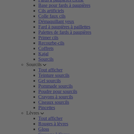
Base pour fards à paupières
Cils artificiels
Colle faux cils
Démaquillant yeux
Fard à paupières à paillettes
Palettes de fards à paupières
Primer cils
Recourbe-cils
Coffrets
Kajal
Sourcils
Sourcils
Tout afficher
Teinture sourcils
Gel sourcils
Pommade sourcils
Poudre pour sourcils
Crayons à sourcils
Ciseaux sourcils
Pincettes
Lèvres
Tout afficher
Rouges à lèvres
Gloss