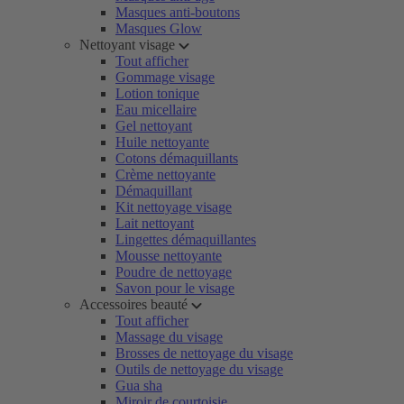
Masques anti-boutons
Masques Glow
Nettoyant visage
Tout afficher
Gommage visage
Lotion tonique
Eau micellaire
Gel nettoyant
Huile nettoyante
Cotons démaquillants
Crème nettoyante
Démaquillant
Kit nettoyage visage
Lait nettoyant
Lingettes démaquillantes
Mousse nettoyante
Poudre de nettoyage
Savon pour le visage
Accessoires beauté
Tout afficher
Massage du visage
Brosses de nettoyage du visage
Outils de nettoyage du visage
Gua sha
Miroir de courtoisie