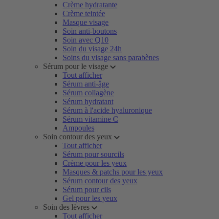
Crème hydratante
Crème teintée
Masque visage
Soin anti-boutons
Soin avec Q10
Soin du visage 24h
Soins du visage sans parabènes
Sérum pour le visage
Tout afficher
Sérum anti-âge
Sérum collagène
Sérum hydratant
Sérum à l'acide hyaluronique
Sérum vitamine C
Ampoules
Soin contour des yeux
Tout afficher
Sérum pour sourcils
Crème pour les yeux
Masques & patchs pour les yeux
Sérum contour des yeux
Sérum pour cils
Gel pour les yeux
Soin des lèvres
Tout afficher