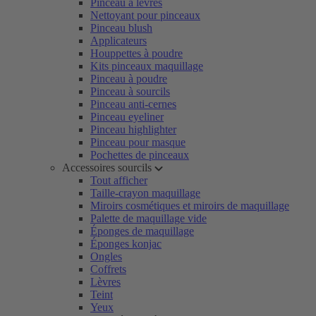
Pinceau à lèvres
Nettoyant pour pinceaux
Pinceau blush
Applicateurs
Houppettes à poudre
Kits pinceaux maquillage
Pinceau à poudre
Pinceau à sourcils
Pinceau anti-cernes
Pinceau eyeliner
Pinceau highlighter
Pinceau pour masque
Pochettes de pinceaux
Accessoires sourcils
Tout afficher
Taille-crayon maquillage
Miroirs cosmétiques et miroirs de maquillage
Palette de maquillage vide
Éponges de maquillage
Éponges konjac
Ongles
Coffrets
Lèvres
Teint
Yeux