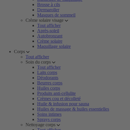
Brosse à cils
Dermaroller
Masques de sommeil
Crème solaire visage
Tout afficher
Après-soleil
Autobronzant
Crème solaire
Maquillage solaire
Corps
Tout afficher
Soin du corps
Tout afficher
Laits corps
Déodorants
Beurres corps
Huiles corps
Produits anti-cellulite
Crèmes cou et décolleté
Huile & infusion pour sauna
Huiles de massage & huiles essentielles
Soins intimes
Sprays corps
Nettoyage corps
Tout afficher