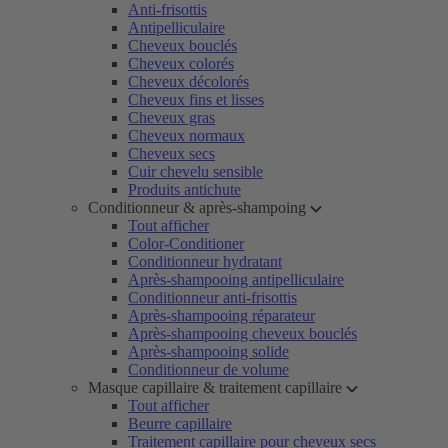
Anti-frisottis
Antipelliculaire
Cheveux bouclés
Cheveux colorés
Cheveux décolorés
Cheveux fins et lisses
Cheveux gras
Cheveux normaux
Cheveux secs
Cuir chevelu sensible
Produits antichute
Conditionneur & après-shampoing
Tout afficher
Color-Conditioner
Conditionneur hydratant
Après-shampooing antipelliculaire
Conditionneur anti-frisottis
Après-shampooing réparateur
Après-shampooing cheveux bouclés
Après-shampooing solide
Conditionneur de volume
Masque capillaire & traitement capillaire
Tout afficher
Beurre capillaire
Traitement capillaire pour cheveux secs