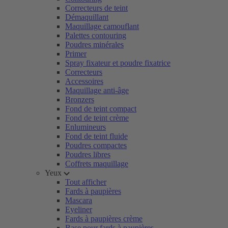
Correcteurs de teint
Démaquillant
Maquillage camouflant
Palettes contouring
Poudres minérales
Primer
Spray fixateur et poudre fixatrice
Correcteurs
Accessoires
Maquillage anti-âge
Bronzers
Fond de teint compact
Fond de teint crème
Enlumineurs
Fond de teint fluide
Poudres compactes
Poudres libres
Coffrets maquillage
Yeux
Tout afficher
Fards à paupières
Mascara
Eyeliner
Fards à paupières crème
Base pour fards à paupières