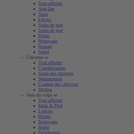
Tout afficher
Anti-âge
Yeux
Lèvres
Soins de nuit
Soins de jour
Dents
Nettoyage
Rasage
Soleil
Cheveux
Tout afficher
Conditionneur
Soins des cheveux
Shampooing
Couleur des cheveux
Styling
Soin du corps
Tout afficher
Main & Pied
Lotions
Huiles
Nettoyage
Soleil
Déodorants