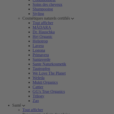
Soins des cheveux
Shampooing
Styling
Cosmétiques naturels certifiés
Tout afficher
MÁDARA
Dr. Hauschka
Hej Organic
Heliotrop
Lavera
Logona
Primavera
Santaverde
Sante Naturkosmetik
Tautropfen
We Love The Planet
Weleda
Mukti Organics
Cattier
GG's True Organics
Trilogy
Zao
Santé
Tout afficher