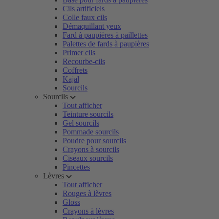
Cils artificiels
Colle faux cils
Démaquillant yeux
Fard à paupières à paillettes
Palettes de fards à paupières
Primer cils
Recourbe-cils
Coffrets
Kajal
Sourcils
Sourcils
Tout afficher
Teinture sourcils
Gel sourcils
Pommade sourcils
Poudre pour sourcils
Crayons à sourcils
Ciseaux sourcils
Pincettes
Lèvres
Tout afficher
Rouges à lèvres
Gloss
Crayons à lèvres