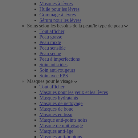
Masques à lèvres
Huile pour les lèvres
Gommage à lèvres
Sérum pour les lèvres
Soins selon les besoins de la peau/le type de peau
Tout afficher
Peau grasse
Peau mixte
Peau sensible
Peau sèche
Peau à imperfections
Soin anti-rides
Soin anti-rougeurs
Soin avec FPS
Masques pour le visage
Tout afficher
Masques pour les yeux et les lèvres
Masques hydratants
Masques de nettoyage
Masques de boue
Masques en tissu
Masque anti-points noirs
Masque de nuit visage
Masques anti-âge
Masques anti-boutons