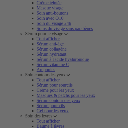
Crème teintée
Masque visage
Soin anti-boutons
Soin avec Q10
Soin du visage 24h
Soins du visage sans parabènes
Sérum pour le visage
Tout afficher
Sérum anti-âge
Sérum collagène
Sérum hydratant
Sérum à l'acide hyaluronique
Sérum vitamine C
Ampoules
Soin contour des yeux
Tout afficher
Sérum pour sourcils
Crème pour les yeux
Masques & patchs pour les yeux
Sérum contour des yeux
Sérum pour cils
Gel pour les yeux
Soin des lèvres
Tout afficher
Baume à lèvres