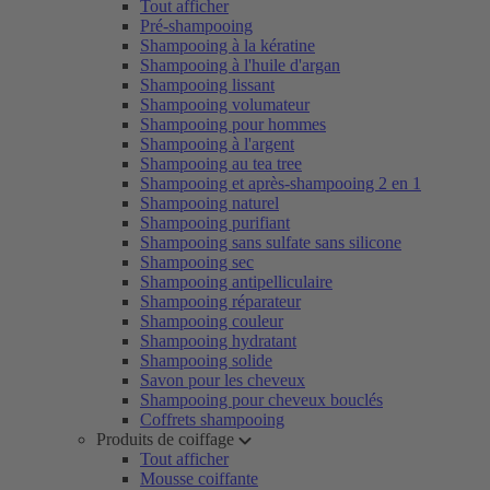
Tout afficher
Pré-shampooing
Shampooing à la kératine
Shampooing à l'huile d'argan
Shampooing lissant
Shampooing volumateur
Shampooing pour hommes
Shampooing à l'argent
Shampooing au tea tree
Shampooing et après-shampooing 2 en 1
Shampooing naturel
Shampooing purifiant
Shampooing sans sulfate sans silicone
Shampooing sec
Shampooing antipelliculaire
Shampooing réparateur
Shampooing couleur
Shampooing hydratant
Shampooing solide
Savon pour les cheveux
Shampooing pour cheveux bouclés
Coffrets shampooing
Produits de coiffage
Tout afficher
Mousse coiffante