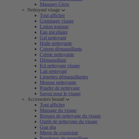
Masques Glow
Nettoyant visage
Tout afficher
Gommage visage
Lotion tonique
Eau micellaire
Gel nettoyant
Huile nettoyante
Cotons démaquillants
Crème nettoyante
Démaquillant
Kit nettoyage visage
Lait nettoyant
Lingettes démaquillantes
Mousse nettoyante
Poudre de nettoyage
Savon pour le visage
Accessoires beauté
Tout afficher
Massage du visage
Brosses de nettoyage du visage
Outils de nettoyage du visage
Gua sha
Miroir de courtoisie
Bandeaux de maquillage