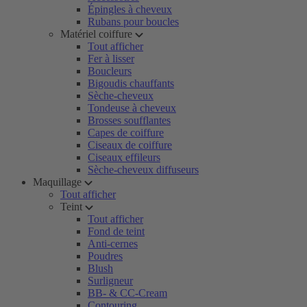
Épingles à cheveux
Rubans pour boucles
Matériel coiffure
Tout afficher
Fer à lisser
Boucleurs
Bigoudis chauffants
Sèche-cheveux
Tondeuse à cheveux
Brosses soufflantes
Capes de coiffure
Ciseaux de coiffure
Ciseaux effileurs
Sèche-cheveux diffuseurs
Maquillage
Tout afficher
Teint
Tout afficher
Fond de teint
Anti-cernes
Poudres
Blush
Surligneur
BB- & CC-Cream
Contouring