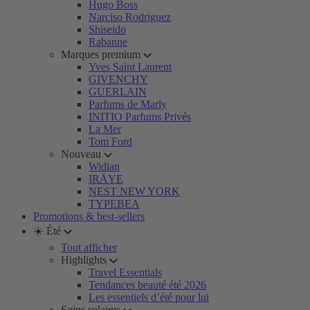
Hugo Boss
Narciso Rodriguez
Shiseido
Rabanne
Marques premium
Yves Saint Laurent
GIVENCHY
GUERLAIN
Parfums de Marly
INITIO Parfums Privés
La Mer
Tom Ford
Nouveau
Widian
IRÄYE
NEST NEW YORK
TYPEBEA
Promotions & best-sellers
☀️ Été
Tout afficher
Highlights
Travel Essentials
Tendances beauté été 2026
Les essentiels d’été pour lui
Soins solaires