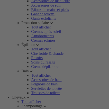
Accessoires de manucure
Accessoires de soin
Bijoux de mains et pieds
Gant de toilette
Gants exfoliants
Protection soilaire
Tout afficher
Crèmes après soleil
Autobronzants
Crèmes solaires
Épilation
Tout afficher
Cire froide & chaude
Rasoirs
Soins du rasage
Crème dépilatoire
Bain
Tout afficher
Accessoires de bain
Peignoirs de bain
Serviettes de toilette
Trousses de toilette
Cheveux
Tout afficher
Shampooings