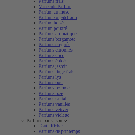
Parfums frais
Molécule Parfum
Parfum au musc
Parfum au patchouli
Parfum boisé
Parfum poudré
Parfums aromatiques
Parfums bergamote
Parfums chyprés
Parfums citronnés
Parfums coco
Parfums épicés
Parfums jasmin
Parfums linge frais
Parfums lys
Parfums oud
Parfums pomme
Parfums rose
Parfums santal
Parfums vanillés
Parfums vétiver
Parfums violette
Parfums par saison
Tout afficher
Parfums de printemps