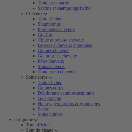
Tondeuses barbe
Savons et shampoings barbe
Cheveux
Tout afficher
Shampoings
Pommades cheveux
Coiffure
Chute et pousse cheveux
Brosses à cheveux et peignes
Crèmes cheveux
Gel pour les cheveux
Pâtes cheveux
Soins cheveux
Tondeuse à cheveux
Soins corps
Tout afficher
Crèmes corps
Déodorants et anti-transpirants
Gels douche
Nettoyage du corps & gommages
Savon
Soins intimes
Droguerie
Tout afficher
Soin du visage