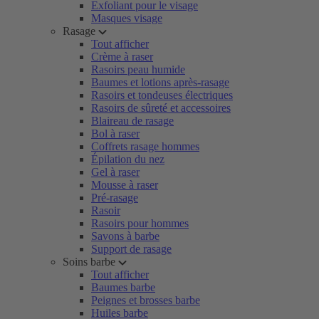
Exfoliant pour le visage
Masques visage
Rasage
Tout afficher
Crème à raser
Rasoirs peau humide
Baumes et lotions après-rasage
Rasoirs et tondeuses électriques
Rasoirs de sûreté et accessoires
Blaireau de rasage
Bol à raser
Coffrets rasage hommes
Épilation du nez
Gel à raser
Mousse à raser
Pré-rasage
Rasoir
Rasoirs pour hommes
Savons à barbe
Support de rasage
Soins barbe
Tout afficher
Baumes barbe
Peignes et brosses barbe
Huiles barbe