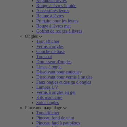
Repulpeur lèvres
Rouge à lèvres liquide
Accessoires lèvres
Baume à lèvres
Primaire pour les lèvres
Rouge à lèvres mat
Coffret de rouges à lèvres
Ongles
Tout afficher
Vernis à ongles
Couche de base
Top coat
Durcisseur d'ongles
Limes à ongle
Dissolvant pour cuticules
Dissolvant pour vernis à ongles
Faux ongles et design d'ongles
Lampes UV
Vernis à ongles en gel
Kits manucure
Soins ongles
Pinceaux maquillage
Tout afficher
Pinceau fond de teint
Pinceau fard à paupières