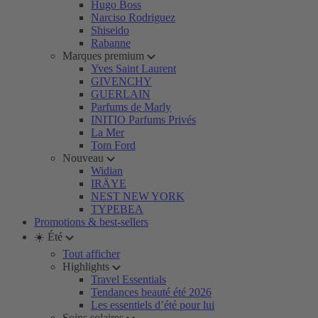
Hugo Boss
Narciso Rodriguez
Shiseido
Rabanne
Marques premium
Yves Saint Laurent
GIVENCHY
GUERLAIN
Parfums de Marly
INITIO Parfums Privés
La Mer
Tom Ford
Nouveau
Widian
IRÄYE
NEST NEW YORK
TYPEBEA
Promotions & best-sellers
☀️ Été
Tout afficher
Highlights
Travel Essentials
Tendances beauté été 2026
Les essentiels d’été pour lui
Soins solaires