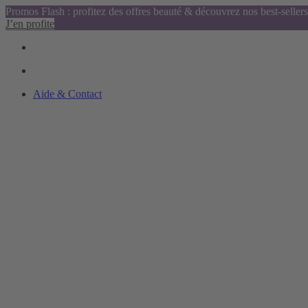
Promos Flash : profitez des offres beauté & découvrez nos best-sellers
J’en profite
Aide & Contact