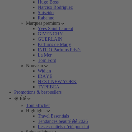
Hugo Boss
Narciso Rodriguez
Shiseido
Rabanne
Marques premium
Yves Saint Laurent
GIVENCHY
GUERLAIN
Parfums de Marly
INITIO Parfums Privés
La Mer
Tom Ford
Nouveau
Widian
IRÄYE
NEST NEW YORK
TYPEBEA
Promotions & best-sellers
☀️ Été
Tout afficher
Highlights
Travel Essentials
Tendances beauté été 2026
Les essentiels d’été pour lui
Soins solaires