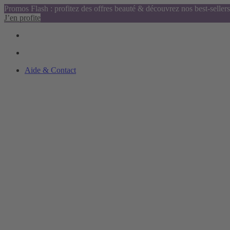
Promos Flash : profitez des offres beauté & découvrez nos best-sellers
J’en profite
Aide & Contact