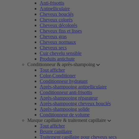
Anti-frisottis
Antipelliculaire
Cheveux bouclés
Cheveux colorés
Cheveux décolorés
Cheveux fins et lisses
Cheveux gras
Cheveux normaux
Cheveux secs
Cuir chevelu sensible
Produits antichute
Conditionneur & après-shampoing
Tout afficher
Color-Conditioner
Conditionneur hydratant
Après-shampooing antipelliculaire
Conditionneur anti-frisottis
Après-shampooing réparateur
Après-shampooing cheveux bouclés
Après-shampooing solide
Conditionneur de volume
Masque capillaire & traitement capillaire
Tout afficher
Beurre capillaire
Traitement capillaire pour cheveux secs