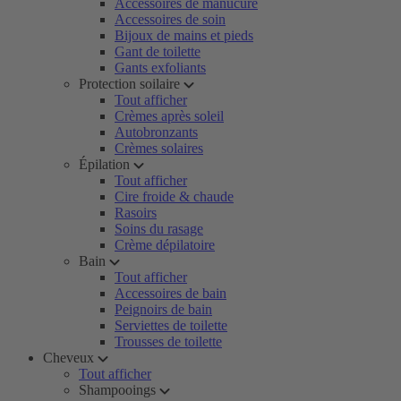
Accessoires de manucure
Accessoires de soin
Bijoux de mains et pieds
Gant de toilette
Gants exfoliants
Protection soilaire
Tout afficher
Crèmes après soleil
Autobronzants
Crèmes solaires
Épilation
Tout afficher
Cire froide & chaude
Rasoirs
Soins du rasage
Crème dépilatoire
Bain
Tout afficher
Accessoires de bain
Peignoirs de bain
Serviettes de toilette
Trousses de toilette
Cheveux
Tout afficher
Shampooings