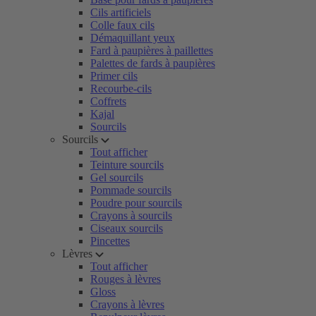
Cils artificiels
Colle faux cils
Démaquillant yeux
Fard à paupières à paillettes
Palettes de fards à paupières
Primer cils
Recourbe-cils
Coffrets
Kajal
Sourcils
Sourcils
Tout afficher
Teinture sourcils
Gel sourcils
Pommade sourcils
Poudre pour sourcils
Crayons à sourcils
Ciseaux sourcils
Pincettes
Lèvres
Tout afficher
Rouges à lèvres
Gloss
Crayons à lèvres