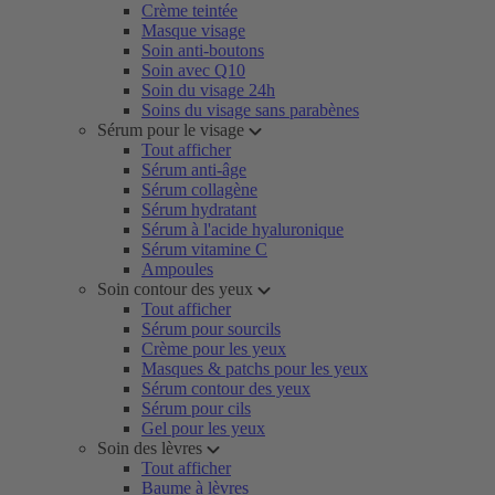
Crème teintée
Masque visage
Soin anti-boutons
Soin avec Q10
Soin du visage 24h
Soins du visage sans parabènes
Sérum pour le visage
Tout afficher
Sérum anti-âge
Sérum collagène
Sérum hydratant
Sérum à l'acide hyaluronique
Sérum vitamine C
Ampoules
Soin contour des yeux
Tout afficher
Sérum pour sourcils
Crème pour les yeux
Masques & patchs pour les yeux
Sérum contour des yeux
Sérum pour cils
Gel pour les yeux
Soin des lèvres
Tout afficher
Baume à lèvres