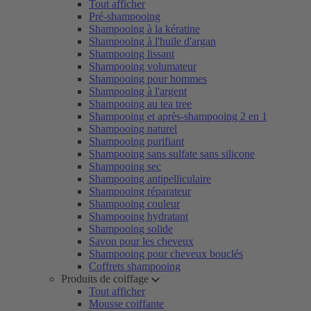
Tout afficher
Pré-shampooing
Shampooing à la kératine
Shampooing à l'huile d'argan
Shampooing lissant
Shampooing volumateur
Shampooing pour hommes
Shampooing à l'argent
Shampooing au tea tree
Shampooing et après-shampooing 2 en 1
Shampooing naturel
Shampooing purifiant
Shampooing sans sulfate sans silicone
Shampooing sec
Shampooing antipelliculaire
Shampooing réparateur
Shampooing couleur
Shampooing hydratant
Shampooing solide
Savon pour les cheveux
Shampooing pour cheveux bouclés
Coffrets shampooing
Produits de coiffage
Tout afficher
Mousse coiffante