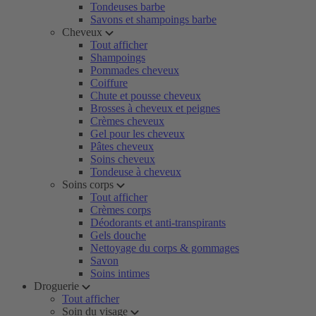
Tondeuses barbe
Savons et shampoings barbe
Cheveux
Tout afficher
Shampoings
Pommades cheveux
Coiffure
Chute et pousse cheveux
Brosses à cheveux et peignes
Crèmes cheveux
Gel pour les cheveux
Pâtes cheveux
Soins cheveux
Tondeuse à cheveux
Soins corps
Tout afficher
Crèmes corps
Déodorants et anti-transpirants
Gels douche
Nettoyage du corps & gommages
Savon
Soins intimes
Droguerie
Tout afficher
Soin du visage