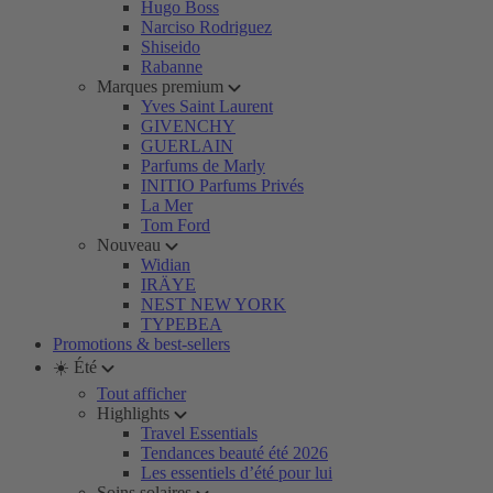
Hugo Boss
Narciso Rodriguez
Shiseido
Rabanne
Marques premium
Yves Saint Laurent
GIVENCHY
GUERLAIN
Parfums de Marly
INITIO Parfums Privés
La Mer
Tom Ford
Nouveau
Widian
IRÄYE
NEST NEW YORK
TYPEBEA
Promotions & best-sellers
☀️ Été
Tout afficher
Highlights
Travel Essentials
Tendances beauté été 2026
Les essentiels d’été pour lui
Soins solaires