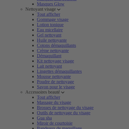
Masques Glow
Nettoyant visage
Tout afficher
Gommage visage
Lotion tonique
Eau micellaire
Gel nettoyant
Huile nettoyante
Cotons démaquillants
Crème nettoyante
Démaquillant
Kit nettoyage visage
Lait nettoyant
Lingettes démaquillantes
Mousse nettoyante
Poudre de nettoyage
Savon pour le visage
Accessoires beauté
Tout afficher
Massage du visage
Brosses de nettoyage du visage
Outils de nettoyage du visage
Gua sha
Miroir de courtoisie
Bandeaux de maquillage