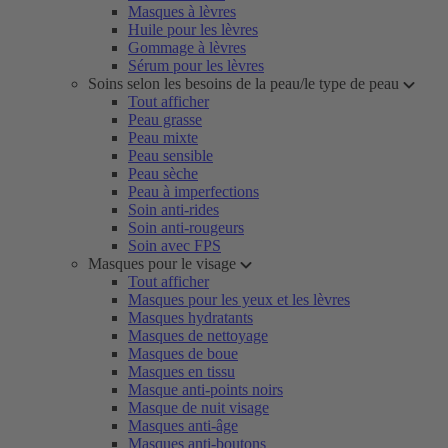
Masques à lèvres
Huile pour les lèvres
Gommage à lèvres
Sérum pour les lèvres
Soins selon les besoins de la peau/le type de peau
Tout afficher
Peau grasse
Peau mixte
Peau sensible
Peau sèche
Peau à imperfections
Soin anti-rides
Soin anti-rougeurs
Soin avec FPS
Masques pour le visage
Tout afficher
Masques pour les yeux et les lèvres
Masques hydratants
Masques de nettoyage
Masques de boue
Masques en tissu
Masque anti-points noirs
Masque de nuit visage
Masques anti-âge
Masques anti-boutons