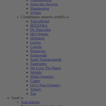
Soins des cheveux
Shampooing
Styling
Cosmétiques naturels certifiés
Tout afficher
MÁDARA
Dr. Hauschka
Hej Organic
Heliotrop
Lavera
Logona
Primavera
Santaverde
Sante Naturkosmetik
Tautropfen
We Love The Planet
Weleda
Mukti Organics
Cattier
GG's True Organics
Trilogy
Zao
Santé
Tout afficher