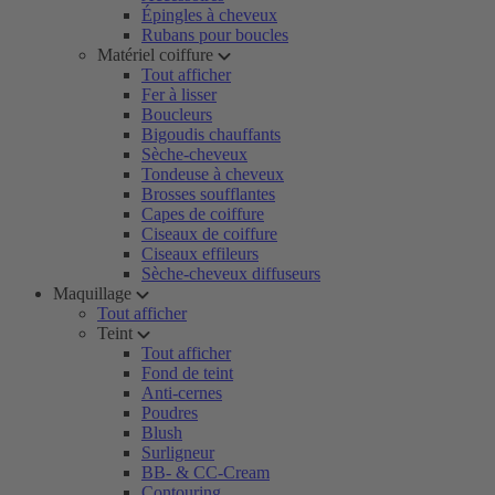
Épingles à cheveux
Rubans pour boucles
Matériel coiffure
Tout afficher
Fer à lisser
Boucleurs
Bigoudis chauffants
Sèche-cheveux
Tondeuse à cheveux
Brosses soufflantes
Capes de coiffure
Ciseaux de coiffure
Ciseaux effileurs
Sèche-cheveux diffuseurs
Maquillage
Tout afficher
Teint
Tout afficher
Fond de teint
Anti-cernes
Poudres
Blush
Surligneur
BB- & CC-Cream
Contouring