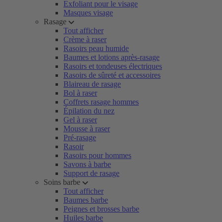
Exfoliant pour le visage
Masques visage
Rasage
Tout afficher
Crème à raser
Rasoirs peau humide
Baumes et lotions après-rasage
Rasoirs et tondeuses électriques
Rasoirs de sûreté et accessoires
Blaireau de rasage
Bol à raser
Coffrets rasage hommes
Épilation du nez
Gel à raser
Mousse à raser
Pré-rasage
Rasoir
Rasoirs pour hommes
Savons à barbe
Support de rasage
Soins barbe
Tout afficher
Baumes barbe
Peignes et brosses barbe
Huiles barbe