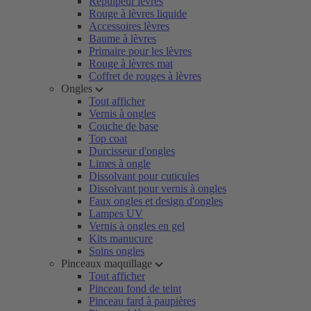
Repulpeur lèvres
Rouge à lèvres liquide
Accessoires lèvres
Baume à lèvres
Primaire pour les lèvres
Rouge à lèvres mat
Coffret de rouges à lèvres
Ongles
Tout afficher
Vernis à ongles
Couche de base
Top coat
Durcisseur d'ongles
Limes à ongle
Dissolvant pour cuticules
Dissolvant pour vernis à ongles
Faux ongles et design d'ongles
Lampes UV
Vernis à ongles en gel
Kits manucure
Soins ongles
Pinceaux maquillage
Tout afficher
Pinceau fond de teint
Pinceau fard à paupières