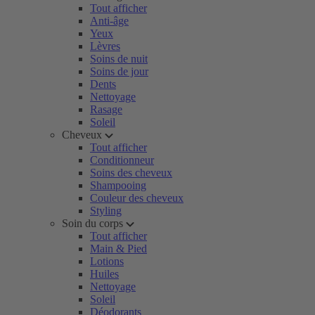
Tout afficher
Anti-âge
Yeux
Lèvres
Soins de nuit
Soins de jour
Dents
Nettoyage
Rasage
Soleil
Cheveux
Tout afficher
Conditionneur
Soins des cheveux
Shampooing
Couleur des cheveux
Styling
Soin du corps
Tout afficher
Main & Pied
Lotions
Huiles
Nettoyage
Soleil
Déodorants