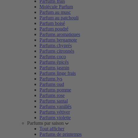
Parfums frais
Molécule Parfum
Parfum au musc
Parfum au patchouli
Parfum boisé
Parfum poudré
Parfums aromatiques
Parfums bergamote
Parfums chyprés
Parfums citronnés
Parfums coco
Parfums épicés
Parfums jasmin
Parfums linge frais
Parfums lys
Parfums oud
Parfums pomme
Parfums rose
Parfums santal
Parfums vanillés
Parfums vétiver
Parfums violette
Parfums par saison
Tout afficher
Parfums de printemps