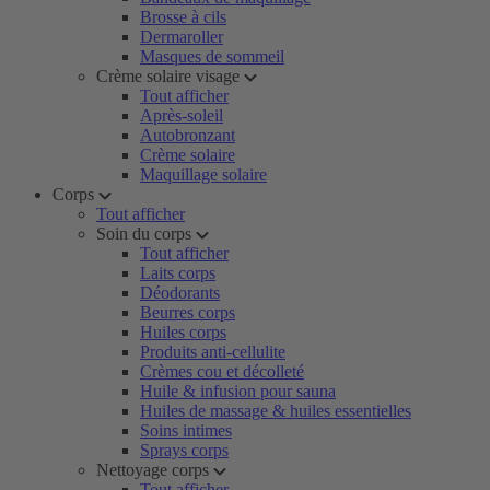
Brosse à cils
Dermaroller
Masques de sommeil
Crème solaire visage
Tout afficher
Après-soleil
Autobronzant
Crème solaire
Maquillage solaire
Corps
Tout afficher
Soin du corps
Tout afficher
Laits corps
Déodorants
Beurres corps
Huiles corps
Produits anti-cellulite
Crèmes cou et décolleté
Huile & infusion pour sauna
Huiles de massage & huiles essentielles
Soins intimes
Sprays corps
Nettoyage corps
Tout afficher