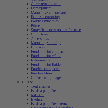
Correcteurs de teint
Démaquillant
Maquillage camouflant
Palettes contouring
Poudres minérales
Primer
Spray fixateur et poudre fixatrice
Correcteurs
Accessoires
Maquillage anti-âge
Bronzers
Fond de teint compact
Fond de teint crème
Enlumineurs
Fond de teint fluide
Poudres compactes
Poudres libres
Coffrets maquillage
Yeux
Tout afficher
Fards à paupières
Mascara
Eyeliner
Fards à paupières crème
Base pour fards à paupières