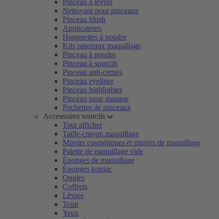
Pinceau à lèvres
Nettoyant pour pinceaux
Pinceau blush
Applicateurs
Houppettes à poudre
Kits pinceaux maquillage
Pinceau à poudre
Pinceau à sourcils
Pinceau anti-cernes
Pinceau eyeliner
Pinceau highlighter
Pinceau pour masque
Pochettes de pinceaux
Accessoires sourcils
Tout afficher
Taille-crayon maquillage
Miroirs cosmétiques et miroirs de maquillage
Palette de maquillage vide
Éponges de maquillage
Éponges konjac
Ongles
Coffrets
Lèvres
Teint
Yeux