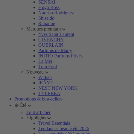
SENSAI
Hugo Boss
Narciso Rodriguez
Shiseido
Rabanne
Marques premium
Yves Saint Laurent
GIVENCHY
GUERLAIN
Parfums de Marly
INITIO Parfums Privés
La Mer
Tom Ford
Nouveau
Widian
IRÄYE
NEST NEW YORK
TYPEBEA
Promotions & best-sellers
☀️ Été
Tout afficher
Highlights
Travel Essentials
Tendances beauté été 2026
Les essentiels d’été pour lui