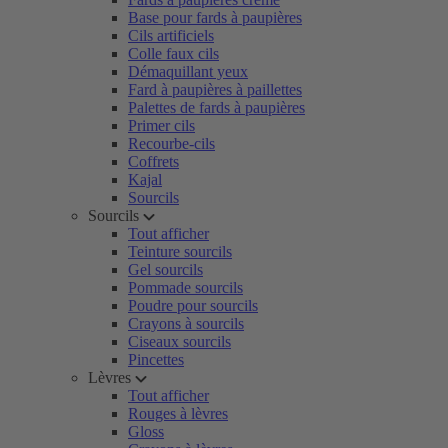
Base pour fards à paupières
Cils artificiels
Colle faux cils
Démaquillant yeux
Fard à paupières à paillettes
Palettes de fards à paupières
Primer cils
Recourbe-cils
Coffrets
Kajal
Sourcils
Sourcils
Tout afficher
Teinture sourcils
Gel sourcils
Pommade sourcils
Poudre pour sourcils
Crayons à sourcils
Ciseaux sourcils
Pincettes
Lèvres
Tout afficher
Rouges à lèvres
Gloss