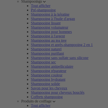
Shampooings
Tout afficher
Pré-shampooing
Shampooing à la kératine
Shampooing à l'huile d'argan
Shampooing lissant
Shampooing volumateur
Shampooing pour hommes
Shampooing à l'argent
Shampooing au tea tree
Shampooing et après-shampooing 2 en 1
Shampooing naturel
Shampooing purifiant
Shampooing sans sulfate sans silicone
Shampooing sec
Shampooing antipelliculaire
Shampooing réparateur
Shampooing couleur
Shampooing hydratant
Shampooing solide
Savon pour les cheveux
Shampooing pour cheveux bouclés
Coffrets shampooing
Produits de coiffage
Tout afficher