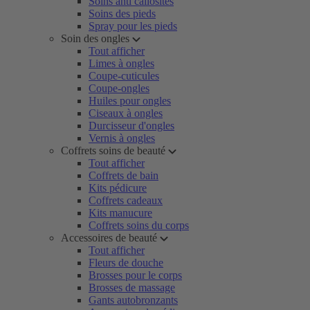
Soins anti callosités
Soins des pieds
Spray pour les pieds
Soin des ongles
Tout afficher
Limes à ongles
Coupe-cuticules
Coupe-ongles
Huiles pour ongles
Ciseaux à ongles
Durcisseur d'ongles
Vernis à ongles
Coffrets soins de beauté
Tout afficher
Coffrets de bain
Kits pédicure
Coffrets cadeaux
Kits manucure
Coffrets soins du corps
Accessoires de beauté
Tout afficher
Fleurs de douche
Brosses pour le corps
Brosses de massage
Gants autobronzants