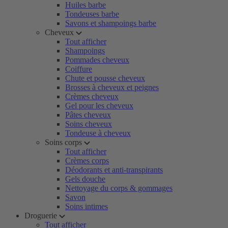
Huiles barbe
Tondeuses barbe
Savons et shampoings barbe
Cheveux
Tout afficher
Shampoings
Pommades cheveux
Coiffure
Chute et pousse cheveux
Brosses à cheveux et peignes
Crèmes cheveux
Gel pour les cheveux
Pâtes cheveux
Soins cheveux
Tondeuse à cheveux
Soins corps
Tout afficher
Crèmes corps
Déodorants et anti-transpirants
Gels douche
Nettoyage du corps & gommages
Savon
Soins intimes
Droguerie
Tout afficher