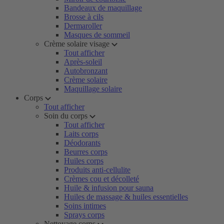
Bandeaux de maquillage
Brosse à cils
Dermaroller
Masques de sommeil
Crème solaire visage
Tout afficher
Après-soleil
Autobronzant
Crème solaire
Maquillage solaire
Corps
Tout afficher
Soin du corps
Tout afficher
Laits corps
Déodorants
Beurres corps
Huiles corps
Produits anti-cellulite
Crèmes cou et décolleté
Huile & infusion pour sauna
Huiles de massage & huiles essentielles
Soins intimes
Sprays corps
Nettoyage corps