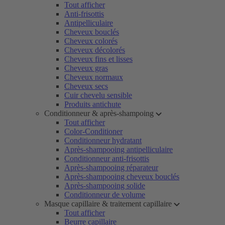
Tout afficher
Anti-frisottis
Antipelliculaire
Cheveux bouclés
Cheveux colorés
Cheveux décolorés
Cheveux fins et lisses
Cheveux gras
Cheveux normaux
Cheveux secs
Cuir chevelu sensible
Produits antichute
Conditionneur & après-shampoing
Tout afficher
Color-Conditioner
Conditionneur hydratant
Après-shampooing antipelliculaire
Conditionneur anti-frisottis
Après-shampooing réparateur
Après-shampooing cheveux bouclés
Après-shampooing solide
Conditionneur de volume
Masque capillaire & traitement capillaire
Tout afficher
Beurre capillaire