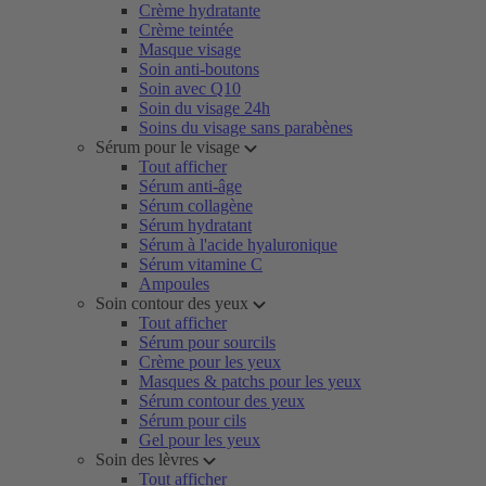
Crème hydratante
Crème teintée
Masque visage
Soin anti-boutons
Soin avec Q10
Soin du visage 24h
Soins du visage sans parabènes
Sérum pour le visage
Tout afficher
Sérum anti-âge
Sérum collagène
Sérum hydratant
Sérum à l'acide hyaluronique
Sérum vitamine C
Ampoules
Soin contour des yeux
Tout afficher
Sérum pour sourcils
Crème pour les yeux
Masques & patchs pour les yeux
Sérum contour des yeux
Sérum pour cils
Gel pour les yeux
Soin des lèvres
Tout afficher