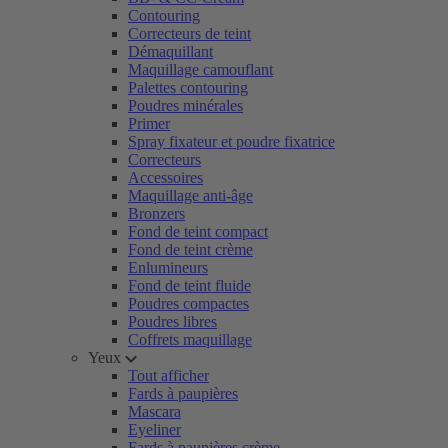
Contouring
Correcteurs de teint
Démaquillant
Maquillage camouflant
Palettes contouring
Poudres minérales
Primer
Spray fixateur et poudre fixatrice
Correcteurs
Accessoires
Maquillage anti-âge
Bronzers
Fond de teint compact
Fond de teint crème
Enlumineurs
Fond de teint fluide
Poudres compactes
Poudres libres
Coffrets maquillage
Yeux
Tout afficher
Fards à paupières
Mascara
Eyeliner
Fards à paupières crème