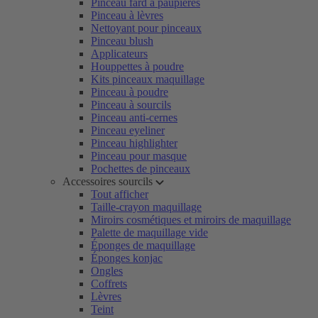
Pinceau fard à paupières
Pinceau à lèvres
Nettoyant pour pinceaux
Pinceau blush
Applicateurs
Houppettes à poudre
Kits pinceaux maquillage
Pinceau à poudre
Pinceau à sourcils
Pinceau anti-cernes
Pinceau eyeliner
Pinceau highlighter
Pinceau pour masque
Pochettes de pinceaux
Accessoires sourcils
Tout afficher
Taille-crayon maquillage
Miroirs cosmétiques et miroirs de maquillage
Palette de maquillage vide
Éponges de maquillage
Éponges konjac
Ongles
Coffrets
Lèvres
Teint