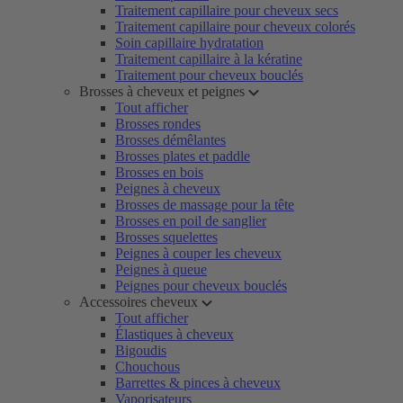
Traitement capillaire pour cheveux secs
Traitement capillaire pour cheveux colorés
Soin capillaire hydratation
Traitement capillaire à la kératine
Traitement pour cheveux bouclés
Brosses à cheveux et peignes
Tout afficher
Brosses rondes
Brosses démêlantes
Brosses plates et paddle
Brosses en bois
Peignes à cheveux
Brosses de massage pour la tête
Brosses en poil de sanglier
Brosses squelettes
Peignes à couper les cheveux
Peignes à queue
Peignes pour cheveux bouclés
Accessoires cheveux
Tout afficher
Élastiques à cheveux
Bigoudis
Chouchous
Barrettes & pinces à cheveux
Vaporisateurs