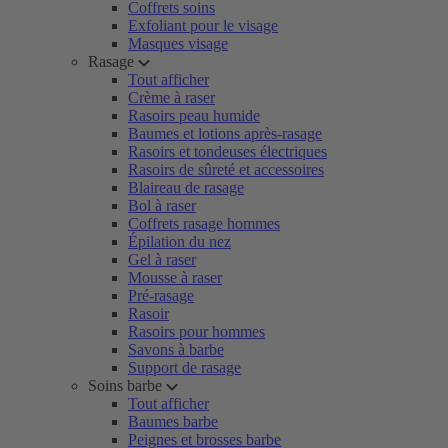
Coffrets soins
Exfoliant pour le visage
Masques visage
Rasage
Tout afficher
Crème à raser
Rasoirs peau humide
Baumes et lotions après-rasage
Rasoirs et tondeuses électriques
Rasoirs de sûreté et accessoires
Blaireau de rasage
Bol à raser
Coffrets rasage hommes
Épilation du nez
Gel à raser
Mousse à raser
Pré-rasage
Rasoir
Rasoirs pour hommes
Savons à barbe
Support de rasage
Soins barbe
Tout afficher
Baumes barbe
Peignes et brosses barbe