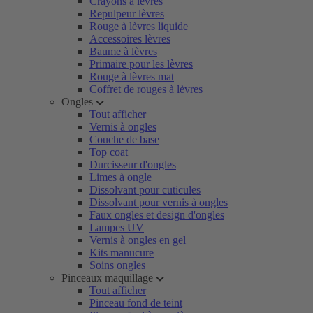
Crayons à lèvres
Repulpeur lèvres
Rouge à lèvres liquide
Accessoires lèvres
Baume à lèvres
Primaire pour les lèvres
Rouge à lèvres mat
Coffret de rouges à lèvres
Ongles
Tout afficher
Vernis à ongles
Couche de base
Top coat
Durcisseur d'ongles
Limes à ongle
Dissolvant pour cuticules
Dissolvant pour vernis à ongles
Faux ongles et design d'ongles
Lampes UV
Vernis à ongles en gel
Kits manucure
Soins ongles
Pinceaux maquillage
Tout afficher
Pinceau fond de teint