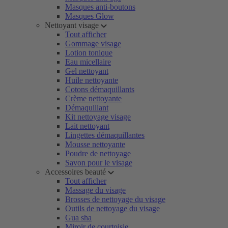
Masques anti-boutons
Masques Glow
Nettoyant visage
Tout afficher
Gommage visage
Lotion tonique
Eau micellaire
Gel nettoyant
Huile nettoyante
Cotons démaquillants
Crème nettoyante
Démaquillant
Kit nettoyage visage
Lait nettoyant
Lingettes démaquillantes
Mousse nettoyante
Poudre de nettoyage
Savon pour le visage
Accessoires beauté
Tout afficher
Massage du visage
Brosses de nettoyage du visage
Outils de nettoyage du visage
Gua sha
Miroir de courtoisie