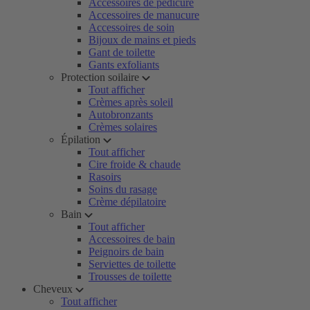
Accessoires de pédicure
Accessoires de manucure
Accessoires de soin
Bijoux de mains et pieds
Gant de toilette
Gants exfoliants
Protection soilaire
Tout afficher
Crèmes après soleil
Autobronzants
Crèmes solaires
Épilation
Tout afficher
Cire froide & chaude
Rasoirs
Soins du rasage
Crème dépilatoire
Bain
Tout afficher
Accessoires de bain
Peignoirs de bain
Serviettes de toilette
Trousses de toilette
Cheveux
Tout afficher