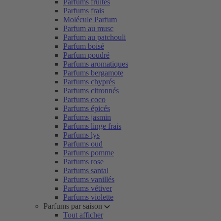
Parfums fruités
Parfums frais
Molécule Parfum
Parfum au musc
Parfum au patchouli
Parfum boisé
Parfum poudré
Parfums aromatiques
Parfums bergamote
Parfums chyprés
Parfums citronnés
Parfums coco
Parfums épicés
Parfums jasmin
Parfums linge frais
Parfums lys
Parfums oud
Parfums pomme
Parfums rose
Parfums santal
Parfums vanillés
Parfums vétiver
Parfums violette
Parfums par saison
Tout afficher