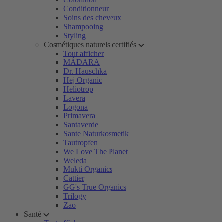
Conditionneur
Soins des cheveux
Shampooing
Styling
Cosmétiques naturels certifiés
Tout afficher
MÁDARA
Dr. Hauschka
Hej Organic
Heliotrop
Lavera
Logona
Primavera
Santaverde
Sante Naturkosmetik
Tautropfen
We Love The Planet
Weleda
Mukti Organics
Cattier
GG's True Organics
Trilogy
Zao
Santé