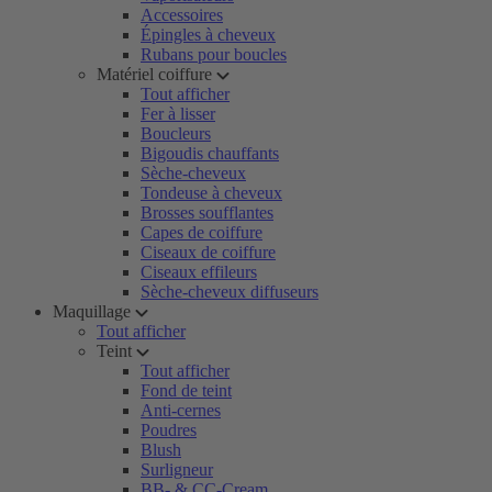
Accessoires
Épingles à cheveux
Rubans pour boucles
Matériel coiffure
Tout afficher
Fer à lisser
Boucleurs
Bigoudis chauffants
Sèche-cheveux
Tondeuse à cheveux
Brosses soufflantes
Capes de coiffure
Ciseaux de coiffure
Ciseaux effileurs
Sèche-cheveux diffuseurs
Maquillage
Tout afficher
Teint
Tout afficher
Fond de teint
Anti-cernes
Poudres
Blush
Surligneur
BB- & CC-Cream