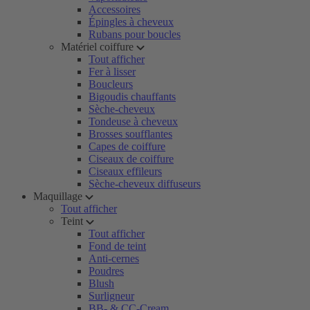
Accessoires
Épingles à cheveux
Rubans pour boucles
Matériel coiffure
Tout afficher
Fer à lisser
Boucleurs
Bigoudis chauffants
Sèche-cheveux
Tondeuse à cheveux
Brosses soufflantes
Capes de coiffure
Ciseaux de coiffure
Ciseaux effileurs
Sèche-cheveux diffuseurs
Maquillage
Tout afficher
Teint
Tout afficher
Fond de teint
Anti-cernes
Poudres
Blush
Surligneur
BB- & CC-Cream