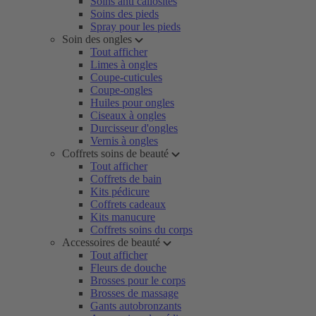
Soins anti callosités
Soins des pieds
Spray pour les pieds
Soin des ongles
Tout afficher
Limes à ongles
Coupe-cuticules
Coupe-ongles
Huiles pour ongles
Ciseaux à ongles
Durcisseur d'ongles
Vernis à ongles
Coffrets soins de beauté
Tout afficher
Coffrets de bain
Kits pédicure
Coffrets cadeaux
Kits manucure
Coffrets soins du corps
Accessoires de beauté
Tout afficher
Fleurs de douche
Brosses pour le corps
Brosses de massage
Gants autobronzants