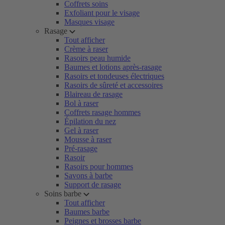
Coffrets soins
Exfoliant pour le visage
Masques visage
Rasage
Tout afficher
Crème à raser
Rasoirs peau humide
Baumes et lotions après-rasage
Rasoirs et tondeuses électriques
Rasoirs de sûreté et accessoires
Blaireau de rasage
Bol à raser
Coffrets rasage hommes
Épilation du nez
Gel à raser
Mousse à raser
Pré-rasage
Rasoir
Rasoirs pour hommes
Savons à barbe
Support de rasage
Soins barbe
Tout afficher
Baumes barbe
Peignes et brosses barbe