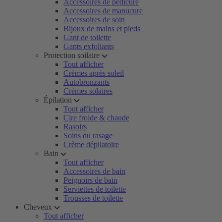
Accessoires de pédicure
Accessoires de manucure
Accessoires de soin
Bijoux de mains et pieds
Gant de toilette
Gants exfoliants
Protection soilaire
Tout afficher
Crèmes après soleil
Autobronzants
Crèmes solaires
Épilation
Tout afficher
Cire froide & chaude
Rasoirs
Soins du rasage
Crème dépilatoire
Bain
Tout afficher
Accessoires de bain
Peignoirs de bain
Serviettes de toilette
Trousses de toilette
Cheveux
Tout afficher