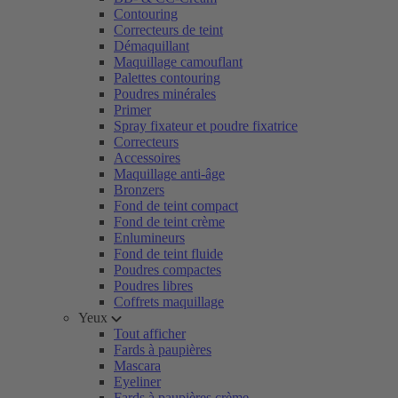
Contouring
Correcteurs de teint
Démaquillant
Maquillage camouflant
Palettes contouring
Poudres minérales
Primer
Spray fixateur et poudre fixatrice
Correcteurs
Accessoires
Maquillage anti-âge
Bronzers
Fond de teint compact
Fond de teint crème
Enlumineurs
Fond de teint fluide
Poudres compactes
Poudres libres
Coffrets maquillage
Yeux
Tout afficher
Fards à paupières
Mascara
Eyeliner
Fards à paupières crème