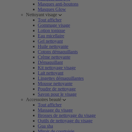
Masques anti-boutons
Masques Glow
Nettoyant visage
Tout afficher
Gommage visage
Lotion tonique
Eau micellaire
Gel nettoyant
Huile nettoyante
Cotons démaquillants
Crème nettoyante
Démaquillant
Kit nettoyage visage
Lait nettoyant
Lingettes démaquillantes
Mousse nettoyante
Poudre de nettoyage
Savon pour le visage
Accessoires beauté
Tout afficher
Massage du visage
Brosses de nettoyage du visage
Outils de nettoyage du visage
Gua sha
Miroir de courtoisie