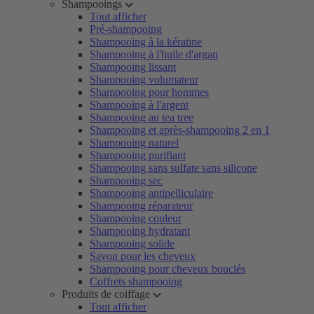
Shampooings
Tout afficher
Pré-shampooing
Shampooing à la kératine
Shampooing à l'huile d'argan
Shampooing lissant
Shampooing volumateur
Shampooing pour hommes
Shampooing à l'argent
Shampooing au tea tree
Shampooing et après-shampooing 2 en 1
Shampooing naturel
Shampooing purifiant
Shampooing sans sulfate sans silicone
Shampooing sec
Shampooing antipelliculaire
Shampooing réparateur
Shampooing couleur
Shampooing hydratant
Shampooing solide
Savon pour les cheveux
Shampooing pour cheveux bouclés
Coffrets shampooing
Produits de coiffage
Tout afficher