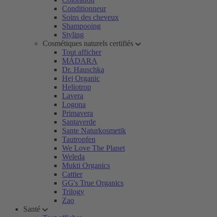
Conditionneur
Soins des cheveux
Shampooing
Styling
Cosmétiques naturels certifiés
Tout afficher
MÁDARA
Dr. Hauschka
Hej Organic
Heliotrop
Lavera
Logona
Primavera
Santaverde
Sante Naturkosmetik
Tautropfen
We Love The Planet
Weleda
Mukti Organics
Cattier
GG's True Organics
Trilogy
Zao
Santé