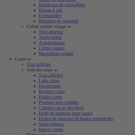
Bandeaux de maquillage
Brosse à cils
Dermaroller
Masques de sommeil
Crème solaire visage
Tout afficher
Après-soleil
Autobronzant
Crème solaire
Maquillage solaire
Corps
Tout afficher
Soin du corps
Tout afficher
Laits corps
Déodorants
Beurres corps
Huiles corps
Produits anti-cellulite
Crèmes cou et décolleté
Huile & infusion pour sauna
Huiles de massage & huiles essentielles
Soins intimes
Sprays corps
Nettoyage corps