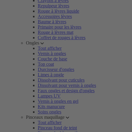
Crayons à lèvres
Repulpeur lèvres
Rouge à lèvres liquide
Accessoires lèvres
Baume à lèvres
Primaire pour les lèvres
Rouge à lèvres mat
Coffret de rouges à lèvres
Ongles
Tout afficher
Vernis à ongles
Couche de base
Top coat
Durcisseur d'ongles
Limes à ongle
Dissolvant pour cuticules
Dissolvant pour vernis à ongles
Faux ongles et design d'ongles
Lampes UV
Vernis à ongles en gel
Kits manucure
Soins ongles
Pinceaux maquillage
Tout afficher
Pinceau fond de teint