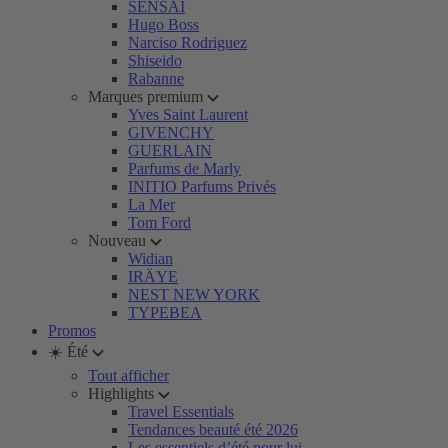
SENSAI
Hugo Boss
Narciso Rodriguez
Shiseido
Rabanne
Marques premium
Yves Saint Laurent
GIVENCHY
GUERLAIN
Parfums de Marly
INITIO Parfums Privés
La Mer
Tom Ford
Nouveau
Widian
IRÄYE
NEST NEW YORK
TYPEBEA
Promos
☀️ Été
Tout afficher
Highlights
Travel Essentials
Tendances beauté été 2026
Les essentiels d’été pour lui