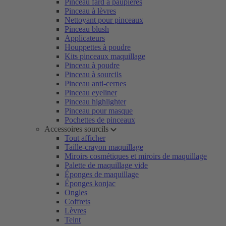
Pinceau fard à paupières
Pinceau à lèvres
Nettoyant pour pinceaux
Pinceau blush
Applicateurs
Houppettes à poudre
Kits pinceaux maquillage
Pinceau à poudre
Pinceau à sourcils
Pinceau anti-cernes
Pinceau eyeliner
Pinceau highlighter
Pinceau pour masque
Pochettes de pinceaux
Accessoires sourcils
Tout afficher
Taille-crayon maquillage
Miroirs cosmétiques et miroirs de maquillage
Palette de maquillage vide
Éponges de maquillage
Éponges konjac
Ongles
Coffrets
Lèvres
Teint