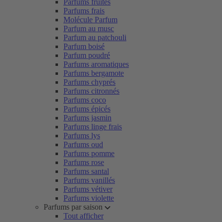
Parfums fruités
Parfums frais
Molécule Parfum
Parfum au musc
Parfum au patchouli
Parfum boisé
Parfum poudré
Parfums aromatiques
Parfums bergamote
Parfums chyprés
Parfums citronnés
Parfums coco
Parfums épicés
Parfums jasmin
Parfums linge frais
Parfums lys
Parfums oud
Parfums pomme
Parfums rose
Parfums santal
Parfums vanillés
Parfums vétiver
Parfums violette
Parfums par saison
Tout afficher