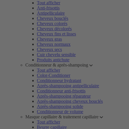
Tout afficher
Anti-frisottis
Antipelliculaire
Cheveux bouclés
Cheveux colorés
Cheveux décolorés
Cheveux fins et lisses
Cheveux gras
Cheveux normaux
Cheveux secs
Cuir chevelu sensible
Produits antichute
Conditionneur & après-shampoing
Tout afficher
Color-Conditioner
Conditionneur hydratant
Après-shampooing antipelliculaire
Conditionneur anti-frisottis
Après-shampooing réparateur
Après-shampooing cheveux bouclés
Après-shampooing solide
Conditionneur de volume
Masque capillaire & traitement capillaire
Tout afficher
Beurre capillaire