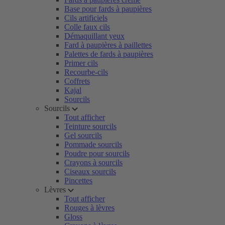
Base pour fards à paupières
Cils artificiels
Colle faux cils
Démaquillant yeux
Fard à paupières à paillettes
Palettes de fards à paupières
Primer cils
Recourbe-cils
Coffrets
Kajal
Sourcils
Sourcils
Tout afficher
Teinture sourcils
Gel sourcils
Pommade sourcils
Poudre pour sourcils
Crayons à sourcils
Ciseaux sourcils
Pincettes
Lèvres
Tout afficher
Rouges à lèvres
Gloss