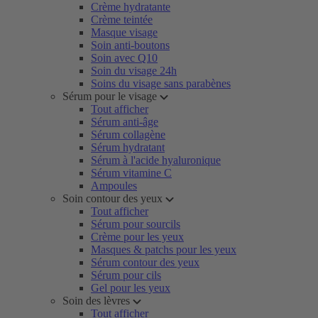
Crème hydratante
Crème teintée
Masque visage
Soin anti-boutons
Soin avec Q10
Soin du visage 24h
Soins du visage sans parabènes
Sérum pour le visage
Tout afficher
Sérum anti-âge
Sérum collagène
Sérum hydratant
Sérum à l'acide hyaluronique
Sérum vitamine C
Ampoules
Soin contour des yeux
Tout afficher
Sérum pour sourcils
Crème pour les yeux
Masques & patchs pour les yeux
Sérum contour des yeux
Sérum pour cils
Gel pour les yeux
Soin des lèvres
Tout afficher