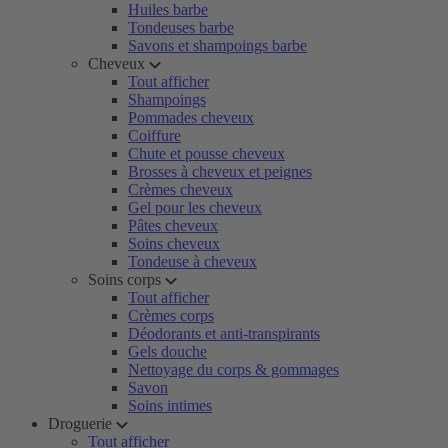
Huiles barbe
Tondeuses barbe
Savons et shampoings barbe
Cheveux
Tout afficher
Shampoings
Pommades cheveux
Coiffure
Chute et pousse cheveux
Brosses à cheveux et peignes
Crèmes cheveux
Gel pour les cheveux
Pâtes cheveux
Soins cheveux
Tondeuse à cheveux
Soins corps
Tout afficher
Crèmes corps
Déodorants et anti-transpirants
Gels douche
Nettoyage du corps & gommages
Savon
Soins intimes
Droguerie
Tout afficher