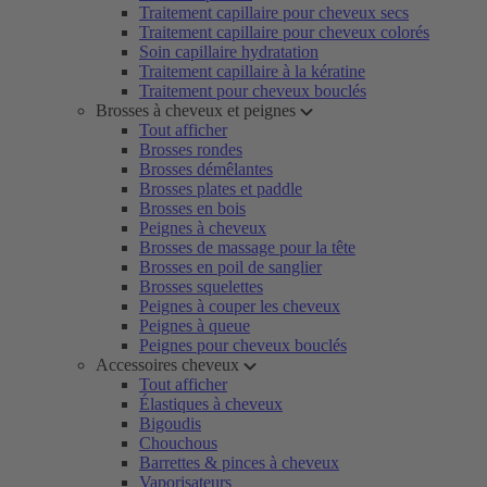
Traitement capillaire pour cheveux secs
Traitement capillaire pour cheveux colorés
Soin capillaire hydratation
Traitement capillaire à la kératine
Traitement pour cheveux bouclés
Brosses à cheveux et peignes
Tout afficher
Brosses rondes
Brosses démêlantes
Brosses plates et paddle
Brosses en bois
Peignes à cheveux
Brosses de massage pour la tête
Brosses en poil de sanglier
Brosses squelettes
Peignes à couper les cheveux
Peignes à queue
Peignes pour cheveux bouclés
Accessoires cheveux
Tout afficher
Élastiques à cheveux
Bigoudis
Chouchous
Barrettes & pinces à cheveux
Vaporisateurs