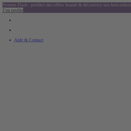
Promos Flash : profitez des offres beauté & découvrez nos best-sellers
J’en profite
Aide & Contact