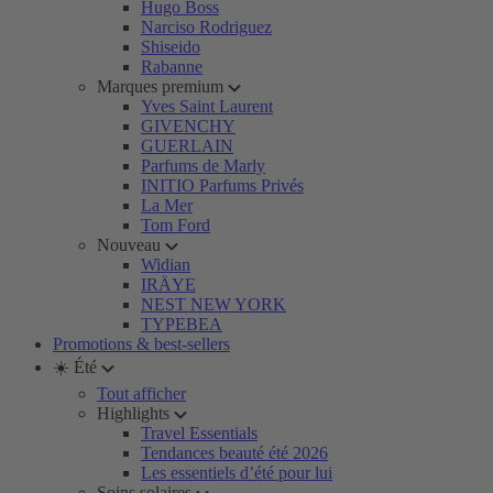
Hugo Boss
Narciso Rodriguez
Shiseido
Rabanne
Marques premium
Yves Saint Laurent
GIVENCHY
GUERLAIN
Parfums de Marly
INITIO Parfums Privés
La Mer
Tom Ford
Nouveau
Widian
IRÄYE
NEST NEW YORK
TYPEBEA
Promotions & best-sellers
☀️ Été
Tout afficher
Highlights
Travel Essentials
Tendances beauté été 2026
Les essentiels d’été pour lui
Soins solaires