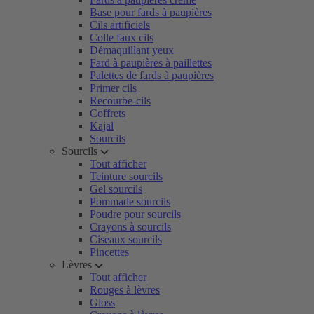
Base pour fards à paupières
Cils artificiels
Colle faux cils
Démaquillant yeux
Fard à paupières à paillettes
Palettes de fards à paupières
Primer cils
Recourbe-cils
Coffrets
Kajal
Sourcils
Sourcils
Tout afficher
Teinture sourcils
Gel sourcils
Pommade sourcils
Poudre pour sourcils
Crayons à sourcils
Ciseaux sourcils
Pincettes
Lèvres
Tout afficher
Rouges à lèvres
Gloss