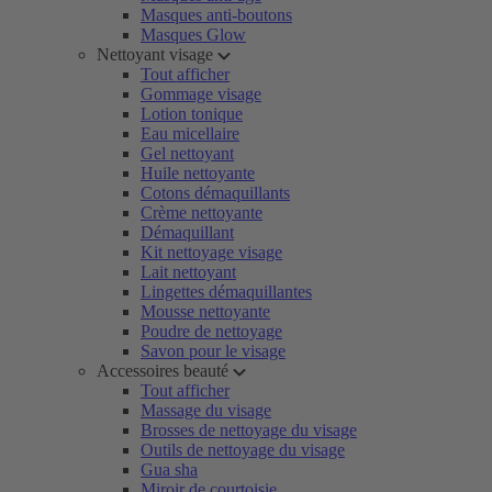
Masques anti-boutons
Masques Glow
Nettoyant visage
Tout afficher
Gommage visage
Lotion tonique
Eau micellaire
Gel nettoyant
Huile nettoyante
Cotons démaquillants
Crème nettoyante
Démaquillant
Kit nettoyage visage
Lait nettoyant
Lingettes démaquillantes
Mousse nettoyante
Poudre de nettoyage
Savon pour le visage
Accessoires beauté
Tout afficher
Massage du visage
Brosses de nettoyage du visage
Outils de nettoyage du visage
Gua sha
Miroir de courtoisie