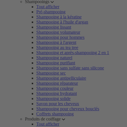
Shampooings
Tout afficher
Pré-shampooing
Shampooing à la kératine
Shampooing à l'huile d'argan
Shampooing lissant
Shampooing volumateur
Shampooing pour hommes
Shampooing à l'argent
Shampooing au tea tree
Shampooing et après-shampooing 2 en 1
Shampooing naturel
Shampooing purifiant
Shampooing sans sulfate sans silicone
Shampooing sec
Shampooing antipelliculaire
Shampooing réparateur
Shampooing couleur
Shampooing hydratant
Shampooing solide
Savon pour les cheveux
Shampooing pour cheveux bouclés
Coffrets shampooing
Produits de coiffage
Tout afficher