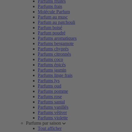
Parfums fruités
Parfums frais
Molécule Parfum
Parfum au musc
Parfum au patchouli
Parfum boisé
Parfum poudré
Parfums aromatiques
Parfums bergamote
Parfums chyprés
Parfums citronnés
Parfums coco
Parfums épicés
Parfums jasmin
Parfums linge frais
Parfums lys
Parfums oud
Parfums pomme
Parfums rose
Parfums santal
Parfums vanillés
Parfums vétiver
Parfums violette
Parfums par saison
Tout afficher