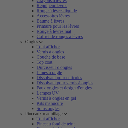
Crayons à lèvres
Repulpeur lèvres
Rouge à lèvres liquide
Accessoires lèvres
Baume à lèvres
Primaire pour les lèvres
Rouge à lèvres mat
Coffret de rouges à lèvres
Ongles
Tout afficher
Vernis à ongles
Couche de base
Top coat
Durcisseur d'ongles
Limes à ongle
Dissolvant pour cuticules
Dissolvant pour vernis à ongles
Faux ongles et design d'ongles
Lampes UV
Vernis à ongles en gel
Kits manucure
Soins ongles
Pinceaux maquillage
Tout afficher
Pinceau fond de teint