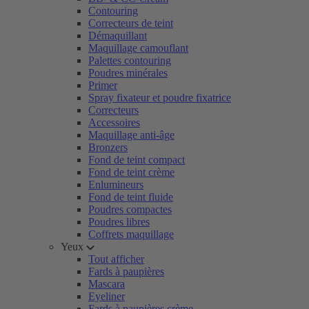
Contouring
Correcteurs de teint
Démaquillant
Maquillage camouflant
Palettes contouring
Poudres minérales
Primer
Spray fixateur et poudre fixatrice
Correcteurs
Accessoires
Maquillage anti-âge
Bronzers
Fond de teint compact
Fond de teint crème
Enlumineurs
Fond de teint fluide
Poudres compactes
Poudres libres
Coffrets maquillage
Yeux
Tout afficher
Fards à paupières
Mascara
Eyeliner
Fards à paupières crème