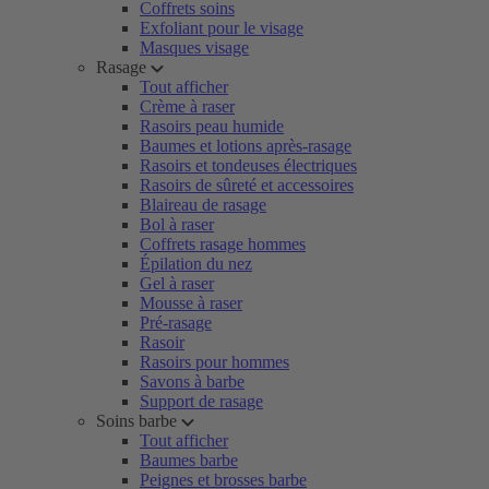
Coffrets soins
Exfoliant pour le visage
Masques visage
Rasage
Tout afficher
Crème à raser
Rasoirs peau humide
Baumes et lotions après-rasage
Rasoirs et tondeuses électriques
Rasoirs de sûreté et accessoires
Blaireau de rasage
Bol à raser
Coffrets rasage hommes
Épilation du nez
Gel à raser
Mousse à raser
Pré-rasage
Rasoir
Rasoirs pour hommes
Savons à barbe
Support de rasage
Soins barbe
Tout afficher
Baumes barbe
Peignes et brosses barbe