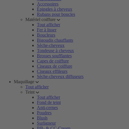
Accessoires
Épingles à cheveux
Rubans pour boucles
Matériel coiffure
Tout afficher
Fer à lisser
Boucleurs
Bigoudis chauffants
Sèche-cheveux
Tondeuse à cheveux
Brosses soufflantes
Capes de coiffure
Ciseaux de coiffure
Ciseaux effileurs
Sèche-cheveux diffuseurs
Maquillage
Tout afficher
Teint
Tout afficher
Fond de teint
Anti-cernes
Poudres
Blush
Surligneur
BB- & CC-Cream