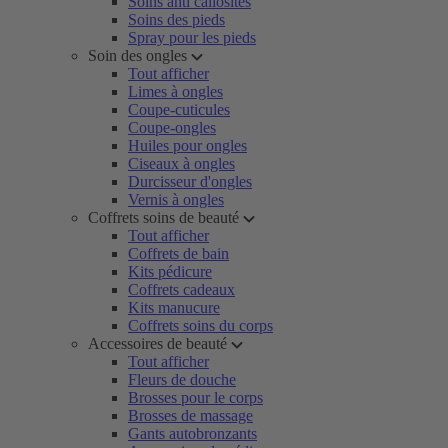
Soins anti callosités
Soins des pieds
Spray pour les pieds
Soin des ongles
Tout afficher
Limes à ongles
Coupe-cuticules
Coupe-ongles
Huiles pour ongles
Ciseaux à ongles
Durcisseur d'ongles
Vernis à ongles
Coffrets soins de beauté
Tout afficher
Coffrets de bain
Kits pédicure
Coffrets cadeaux
Kits manucure
Coffrets soins du corps
Accessoires de beauté
Tout afficher
Fleurs de douche
Brosses pour le corps
Brosses de massage
Gants autobronzants