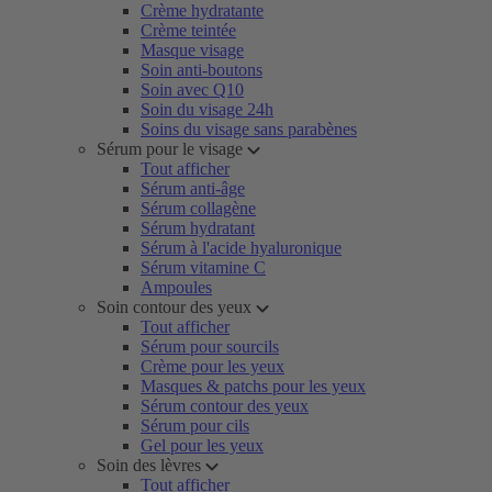
Crème hydratante
Crème teintée
Masque visage
Soin anti-boutons
Soin avec Q10
Soin du visage 24h
Soins du visage sans parabènes
Sérum pour le visage
Tout afficher
Sérum anti-âge
Sérum collagène
Sérum hydratant
Sérum à l'acide hyaluronique
Sérum vitamine C
Ampoules
Soin contour des yeux
Tout afficher
Sérum pour sourcils
Crème pour les yeux
Masques & patchs pour les yeux
Sérum contour des yeux
Sérum pour cils
Gel pour les yeux
Soin des lèvres
Tout afficher