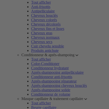
Tout afficher
Anti-frisottis
Antipelliculaire
Cheveux bouclés
Cheveux colorés
Cheveux décolorés
Cheveux fins et lisses
Cheveux gras
Cheveux normaux
Cheveux secs
Cuir chevelu sensible
Produits antichute
Conditionneur & après-shampoing
Tout afficher
Color-Conditioner
Conditionneur hydratant
Après-shampooing antipelliculaire
Conditionneur anti-frisottis
Après-shampooing réparateur
Après-shampooing cheveux bouclés
Après-shampooing solide
Conditionneur de volume
Masque capillaire & traitement capillaire
Tout afficher
Beurre capillaire