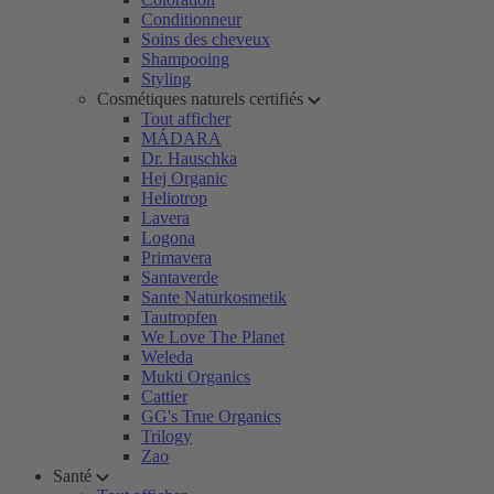
Conditionneur
Soins des cheveux
Shampooing
Styling
Cosmétiques naturels certifiés
Tout afficher
MÁDARA
Dr. Hauschka
Hej Organic
Heliotrop
Lavera
Logona
Primavera
Santaverde
Sante Naturkosmetik
Tautropfen
We Love The Planet
Weleda
Mukti Organics
Cattier
GG's True Organics
Trilogy
Zao
Santé