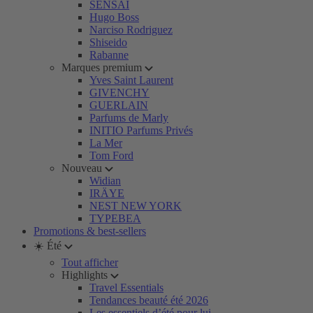
SENSAI
Hugo Boss
Narciso Rodriguez
Shiseido
Rabanne
Marques premium
Yves Saint Laurent
GIVENCHY
GUERLAIN
Parfums de Marly
INITIO Parfums Privés
La Mer
Tom Ford
Nouveau
Widian
IRÄYE
NEST NEW YORK
TYPEBEA
Promotions & best-sellers
☀️ Été
Tout afficher
Highlights
Travel Essentials
Tendances beauté été 2026
Les essentiels d’été pour lui