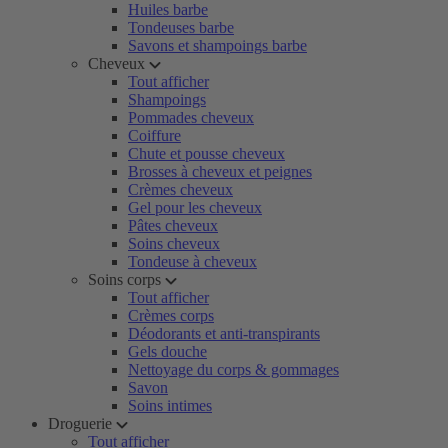
Huiles barbe
Tondeuses barbe
Savons et shampoings barbe
Cheveux
Tout afficher
Shampoings
Pommades cheveux
Coiffure
Chute et pousse cheveux
Brosses à cheveux et peignes
Crèmes cheveux
Gel pour les cheveux
Pâtes cheveux
Soins cheveux
Tondeuse à cheveux
Soins corps
Tout afficher
Crèmes corps
Déodorants et anti-transpirants
Gels douche
Nettoyage du corps & gommages
Savon
Soins intimes
Droguerie
Tout afficher