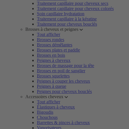
Traitement capillaire pour cheveux secs
Traitement capillaire pour cheveux colorés
Soin capillaire hydratation
Traitement capillaire à la kératine
Traitement pour cheveux bouclés
Brosses à cheveux et peignes
Tout afficher
Brosses rondes
Brosses démêlantes
Brosses plates et paddle
Brosses en bois
Peignes à cheveux
Brosses de massage pour la tête
Brosses en poil de sanglier
Brosses squelettes
Peignes à couper les cheveux
Peignes à queue
Peignes pour cheveux bouclés
Accessoires cheveux
Tout afficher
Élastiques à cheveux
Bigoudis
Chouchous
Barrettes & pinces à cheveux
Vaporisateurs