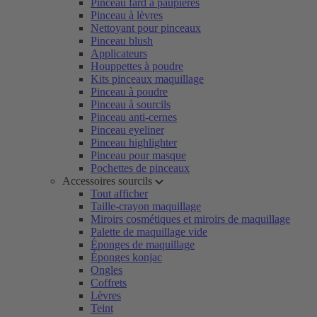
Pinceau fard à paupières
Pinceau à lèvres
Nettoyant pour pinceaux
Pinceau blush
Applicateurs
Houppettes à poudre
Kits pinceaux maquillage
Pinceau à poudre
Pinceau à sourcils
Pinceau anti-cernes
Pinceau eyeliner
Pinceau highlighter
Pinceau pour masque
Pochettes de pinceaux
Accessoires sourcils
Tout afficher
Taille-crayon maquillage
Miroirs cosmétiques et miroirs de maquillage
Palette de maquillage vide
Éponges de maquillage
Éponges konjac
Ongles
Coffrets
Lèvres
Teint