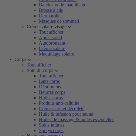
Bandeaux de maquillage
Brosse à cils
Dermaroller
Masques de sommeil
Crème solaire visage
Tout afficher
Après-soleil
Autobronzant
Crème solaire
Maquillage solaire
Corps
Tout afficher
Soin du corps
Tout afficher
Laits corps
Déodorants
Beurres corps
Huiles corps
Produits anti-cellulite
Crèmes cou et décolleté
Huile & infusion pour sauna
Huiles de massage & huiles essentielles
Soins intimes
Sprays corps
Nettoyage corps