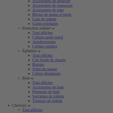
Accessoires de pédicure
Accessoires de manucure
Accessoires de soin
Bijoux de mains et pieds
Gant de toilette
Gants exfoliants
Protection soilaire
Tout afficher
Crèmes après soleil
Autobronzants
Crèmes solaires
Épilation
Tout afficher
Cire froide & chaude
Rasoirs
Soins du rasage
Crème dépilatoire
Bain
Tout afficher
Accessoires de bain
Peignoirs de bain
Serviettes de toilette
Trousses de toilette
Cheveux
Tout afficher