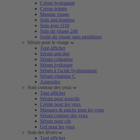
Crème hydratante
Crème teintée
Masque visage
Soin anti-boutons
Soin avec Q10
Soin du visage 24h
Soins du visage sans parabènes
Sérum pour le visage
Tout afficher
Sérum anti-âge
Sérum collagène
Sérum hydratant
Sérum à l'acide hyaluronique
Sérum vitamine C
Ampoules
Soin contour des yeux
Tout afficher
Sérum pour sourcils
Crème pour les yeux
Masques & patchs pour les yeux
Sérum contour des yeux
Sérum pour cils
Gel pour les yeux
Soin des lèvres
Tout afficher