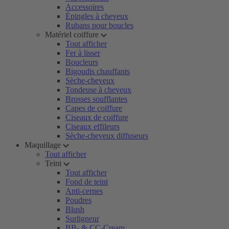
Accessoires
Épingles à cheveux
Rubans pour boucles
Matériel coiffure
Tout afficher
Fer à lisser
Boucleurs
Bigoudis chauffants
Sèche-cheveux
Tondeuse à cheveux
Brosses soufflantes
Capes de coiffure
Ciseaux de coiffure
Ciseaux effileurs
Sèche-cheveux diffuseurs
Maquillage
Tout afficher
Teint
Tout afficher
Fond de teint
Anti-cernes
Poudres
Blush
Surligneur
BB- & CC-Cream