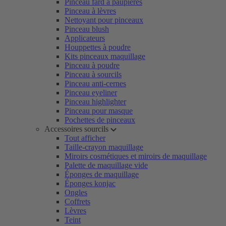
Pinceau fard à paupières
Pinceau à lèvres
Nettoyant pour pinceaux
Pinceau blush
Applicateurs
Houppettes à poudre
Kits pinceaux maquillage
Pinceau à poudre
Pinceau à sourcils
Pinceau anti-cernes
Pinceau eyeliner
Pinceau highlighter
Pinceau pour masque
Pochettes de pinceaux
Accessoires sourcils
Tout afficher
Taille-crayon maquillage
Miroirs cosmétiques et miroirs de maquillage
Palette de maquillage vide
Éponges de maquillage
Éponges konjac
Ongles
Coffrets
Lèvres
Teint