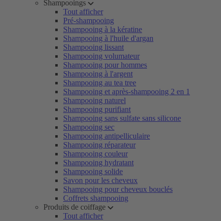
Shampooings
Tout afficher
Pré-shampooing
Shampooing à la kératine
Shampooing à l'huile d'argan
Shampooing lissant
Shampooing volumateur
Shampooing pour hommes
Shampooing à l'argent
Shampooing au tea tree
Shampooing et après-shampooing 2 en 1
Shampooing naturel
Shampooing purifiant
Shampooing sans sulfate sans silicone
Shampooing sec
Shampooing antipelliculaire
Shampooing réparateur
Shampooing couleur
Shampooing hydratant
Shampooing solide
Savon pour les cheveux
Shampooing pour cheveux bouclés
Coffrets shampooing
Produits de coiffage
Tout afficher