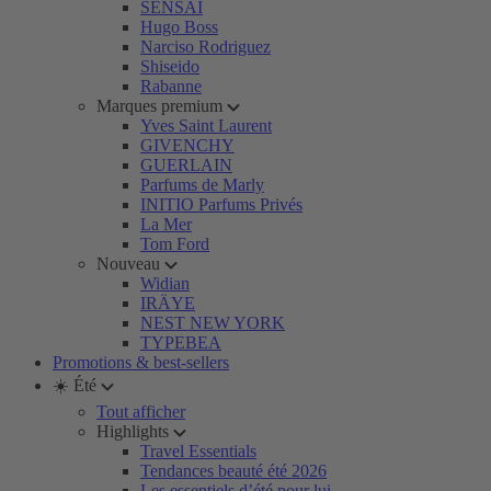
SENSAI
Hugo Boss
Narciso Rodriguez
Shiseido
Rabanne
Marques premium
Yves Saint Laurent
GIVENCHY
GUERLAIN
Parfums de Marly
INITIO Parfums Privés
La Mer
Tom Ford
Nouveau
Widian
IRÄYE
NEST NEW YORK
TYPEBEA
Promotions & best-sellers
☀️ Été
Tout afficher
Highlights
Travel Essentials
Tendances beauté été 2026
Les essentiels d’été pour lui