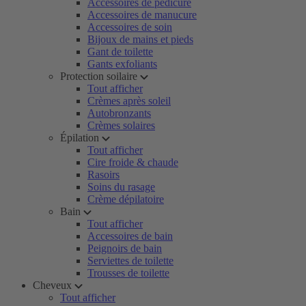
Accessoires de pédicure
Accessoires de manucure
Accessoires de soin
Bijoux de mains et pieds
Gant de toilette
Gants exfoliants
Protection soilaire
Tout afficher
Crèmes après soleil
Autobronzants
Crèmes solaires
Épilation
Tout afficher
Cire froide & chaude
Rasoirs
Soins du rasage
Crème dépilatoire
Bain
Tout afficher
Accessoires de bain
Peignoirs de bain
Serviettes de toilette
Trousses de toilette
Cheveux
Tout afficher