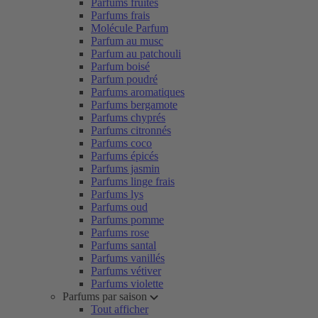
Parfums fruités
Parfums frais
Molécule Parfum
Parfum au musc
Parfum au patchouli
Parfum boisé
Parfum poudré
Parfums aromatiques
Parfums bergamote
Parfums chyprés
Parfums citronnés
Parfums coco
Parfums épicés
Parfums jasmin
Parfums linge frais
Parfums lys
Parfums oud
Parfums pomme
Parfums rose
Parfums santal
Parfums vanillés
Parfums vétiver
Parfums violette
Parfums par saison
Tout afficher