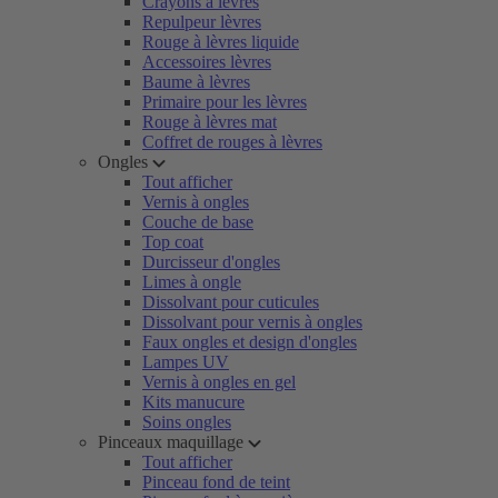
Crayons à lèvres
Repulpeur lèvres
Rouge à lèvres liquide
Accessoires lèvres
Baume à lèvres
Primaire pour les lèvres
Rouge à lèvres mat
Coffret de rouges à lèvres
Ongles
Tout afficher
Vernis à ongles
Couche de base
Top coat
Durcisseur d'ongles
Limes à ongle
Dissolvant pour cuticules
Dissolvant pour vernis à ongles
Faux ongles et design d'ongles
Lampes UV
Vernis à ongles en gel
Kits manucure
Soins ongles
Pinceaux maquillage
Tout afficher
Pinceau fond de teint