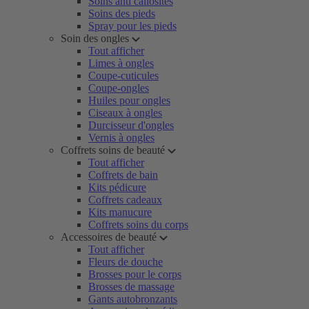
Soins anti callosités
Soins des pieds
Spray pour les pieds
Soin des ongles
Tout afficher
Limes à ongles
Coupe-cuticules
Coupe-ongles
Huiles pour ongles
Ciseaux à ongles
Durcisseur d'ongles
Vernis à ongles
Coffrets soins de beauté
Tout afficher
Coffrets de bain
Kits pédicure
Coffrets cadeaux
Kits manucure
Coffrets soins du corps
Accessoires de beauté
Tout afficher
Fleurs de douche
Brosses pour le corps
Brosses de massage
Gants autobronzants