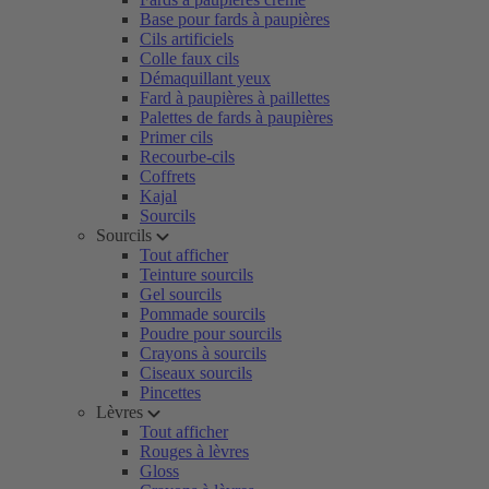
Base pour fards à paupières
Cils artificiels
Colle faux cils
Démaquillant yeux
Fard à paupières à paillettes
Palettes de fards à paupières
Primer cils
Recourbe-cils
Coffrets
Kajal
Sourcils
Sourcils
Tout afficher
Teinture sourcils
Gel sourcils
Pommade sourcils
Poudre pour sourcils
Crayons à sourcils
Ciseaux sourcils
Pincettes
Lèvres
Tout afficher
Rouges à lèvres
Gloss