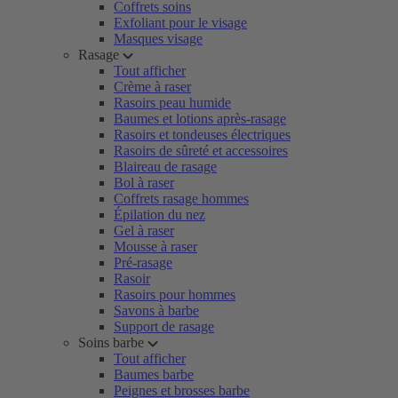
Coffrets soins
Exfoliant pour le visage
Masques visage
Rasage
Tout afficher
Crème à raser
Rasoirs peau humide
Baumes et lotions après-rasage
Rasoirs et tondeuses électriques
Rasoirs de sûreté et accessoires
Blaireau de rasage
Bol à raser
Coffrets rasage hommes
Épilation du nez
Gel à raser
Mousse à raser
Pré-rasage
Rasoir
Rasoirs pour hommes
Savons à barbe
Support de rasage
Soins barbe
Tout afficher
Baumes barbe
Peignes et brosses barbe