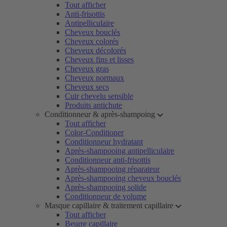
Tout afficher
Anti-frisottis
Antipelliculaire
Cheveux bouclés
Cheveux colorés
Cheveux décolorés
Cheveux fins et lisses
Cheveux gras
Cheveux normaux
Cheveux secs
Cuir chevelu sensible
Produits antichute
Conditionneur & après-shampoing
Tout afficher
Color-Conditioner
Conditionneur hydratant
Après-shampooing antipelliculaire
Conditionneur anti-frisottis
Après-shampooing réparateur
Après-shampooing cheveux bouclés
Après-shampooing solide
Conditionneur de volume
Masque capillaire & traitement capillaire
Tout afficher
Beurre capillaire