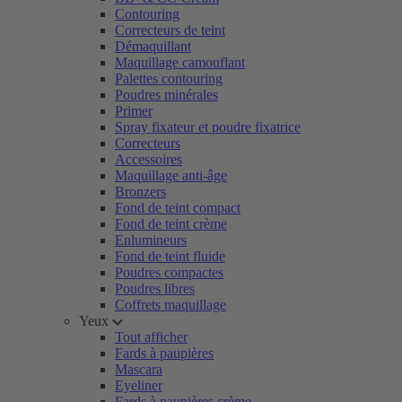
Contouring
Correcteurs de teint
Démaquillant
Maquillage camouflant
Palettes contouring
Poudres minérales
Primer
Spray fixateur et poudre fixatrice
Correcteurs
Accessoires
Maquillage anti-âge
Bronzers
Fond de teint compact
Fond de teint crème
Enlumineurs
Fond de teint fluide
Poudres compactes
Poudres libres
Coffrets maquillage
Yeux
Tout afficher
Fards à paupières
Mascara
Eyeliner
Fards à paupières crème