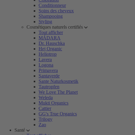
Conditionneur
Soins des cheveux
Shampooing
Styling
Cosmétiques naturels certifiés
Tout afficher
MÁDARA
Dr. Hauschka
Hej Organic
Heliotrop
Lavera
Logona
Primavera
Santaverde
Sante Naturkosmetik
Tautropfen
We Love The Planet
Weleda
Mukti Organics
Cattier
GG's True Organics
Trilogy
Zao
Santé