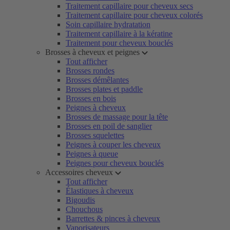
Traitement capillaire pour cheveux secs
Traitement capillaire pour cheveux colorés
Soin capillaire hydratation
Traitement capillaire à la kératine
Traitement pour cheveux bouclés
Brosses à cheveux et peignes
Tout afficher
Brosses rondes
Brosses démêlantes
Brosses plates et paddle
Brosses en bois
Peignes à cheveux
Brosses de massage pour la tête
Brosses en poil de sanglier
Brosses squelettes
Peignes à couper les cheveux
Peignes à queue
Peignes pour cheveux bouclés
Accessoires cheveux
Tout afficher
Élastiques à cheveux
Bigoudis
Chouchous
Barrettes & pinces à cheveux
Vaporisateurs