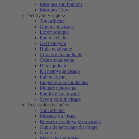
Masques anti-boutons
Masques Glow
Nettoyant visage
Tout afficher
Gommage visage
Lotion tonique
Eau micellaire
Gel nettoyant
Huile nettoyante
Cotons démaquillants
Crème nettoyante
Démaquillant
Kit nettoyage visage
Lait nettoyant
Lingettes démaquillantes
Mousse nettoyante
Poudre de nettoyage
Savon pour le visage
Accessoires beauté
Tout afficher
Massage du visage
Brosses de nettoyage du visage
Outils de nettoyage du visage
Gua sha
Miroir de courtoisie