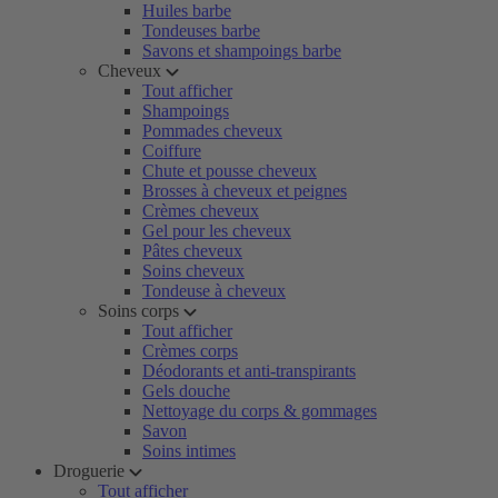
Huiles barbe
Tondeuses barbe
Savons et shampoings barbe
Cheveux
Tout afficher
Shampoings
Pommades cheveux
Coiffure
Chute et pousse cheveux
Brosses à cheveux et peignes
Crèmes cheveux
Gel pour les cheveux
Pâtes cheveux
Soins cheveux
Tondeuse à cheveux
Soins corps
Tout afficher
Crèmes corps
Déodorants et anti-transpirants
Gels douche
Nettoyage du corps & gommages
Savon
Soins intimes
Droguerie
Tout afficher