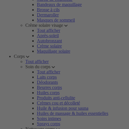
Bandeaux de maquillage
Brosse à cils
Dermaroller
Masques de sommeil
Crème solaire visage
Tout afficher
Après-soleil
Autobronzant
Crème solaire
Maquillage solaire
Corps
Tout afficher
Soin du corps
Tout afficher
Laits corps
Déodorants
Beurres corps
Huiles corps
Produits anti-cellulite
Crèmes cou et décolleté
Huile & infusion pour sauna
Huiles de massage & huiles essentielles
Soins intimes
Sprays corps
Nettoyage corps