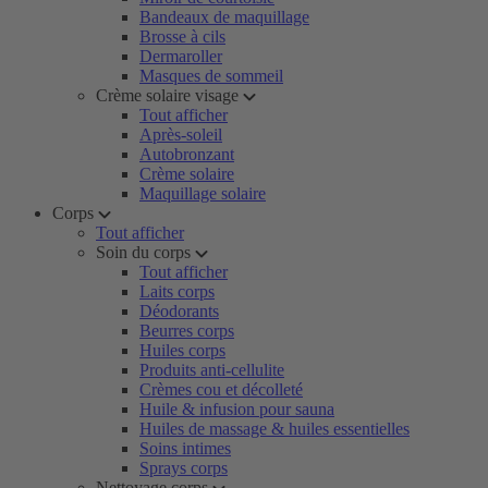
Bandeaux de maquillage
Brosse à cils
Dermaroller
Masques de sommeil
Crème solaire visage
Tout afficher
Après-soleil
Autobronzant
Crème solaire
Maquillage solaire
Corps
Tout afficher
Soin du corps
Tout afficher
Laits corps
Déodorants
Beurres corps
Huiles corps
Produits anti-cellulite
Crèmes cou et décolleté
Huile & infusion pour sauna
Huiles de massage & huiles essentielles
Soins intimes
Sprays corps
Nettoyage corps