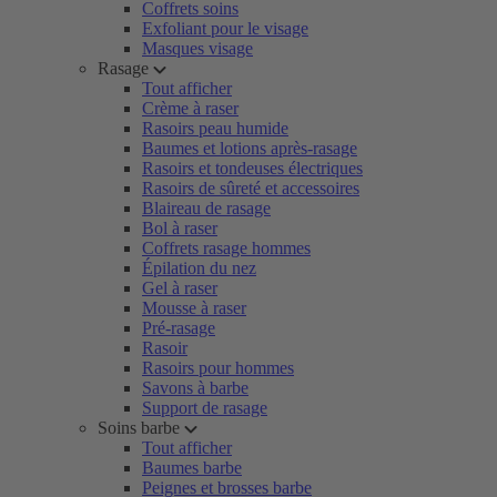
Coffrets soins
Exfoliant pour le visage
Masques visage
Rasage
Tout afficher
Crème à raser
Rasoirs peau humide
Baumes et lotions après-rasage
Rasoirs et tondeuses électriques
Rasoirs de sûreté et accessoires
Blaireau de rasage
Bol à raser
Coffrets rasage hommes
Épilation du nez
Gel à raser
Mousse à raser
Pré-rasage
Rasoir
Rasoirs pour hommes
Savons à barbe
Support de rasage
Soins barbe
Tout afficher
Baumes barbe
Peignes et brosses barbe