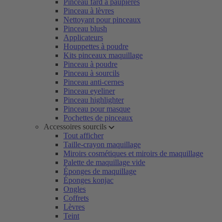
Pinceau fard à paupières
Pinceau à lèvres
Nettoyant pour pinceaux
Pinceau blush
Applicateurs
Houppettes à poudre
Kits pinceaux maquillage
Pinceau à poudre
Pinceau à sourcils
Pinceau anti-cernes
Pinceau eyeliner
Pinceau highlighter
Pinceau pour masque
Pochettes de pinceaux
Accessoires sourcils
Tout afficher
Taille-crayon maquillage
Miroirs cosmétiques et miroirs de maquillage
Palette de maquillage vide
Éponges de maquillage
Éponges konjac
Ongles
Coffrets
Lèvres
Teint