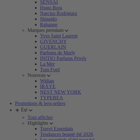
SENSAI
Hugo Boss
Narciso Rodriguez
Shiseido
Rabanne
Marques premium
Yves Saint Laurent
GIVENCHY
GUERLAIN
Parfums de Marly
INITIO Parfums Privés
La Mer
Tom Ford
Nouveau
Widian
IRÄYE
NEST NEW YORK
TYPEBEA
Promotions & best-sellers
☀️ Été
Tout afficher
Highlights
Travel Essentials
Tendances beauté été 2026
Les essentiels d’été pour lui