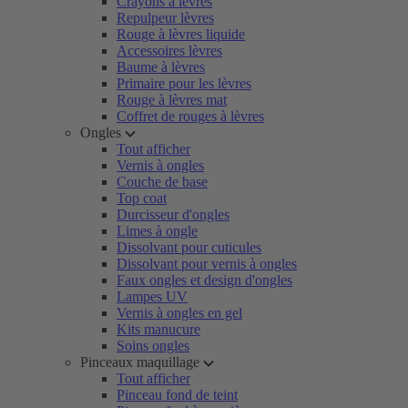
Crayons à lèvres
Repulpeur lèvres
Rouge à lèvres liquide
Accessoires lèvres
Baume à lèvres
Primaire pour les lèvres
Rouge à lèvres mat
Coffret de rouges à lèvres
Ongles
Tout afficher
Vernis à ongles
Couche de base
Top coat
Durcisseur d'ongles
Limes à ongle
Dissolvant pour cuticules
Dissolvant pour vernis à ongles
Faux ongles et design d'ongles
Lampes UV
Vernis à ongles en gel
Kits manucure
Soins ongles
Pinceaux maquillage
Tout afficher
Pinceau fond de teint