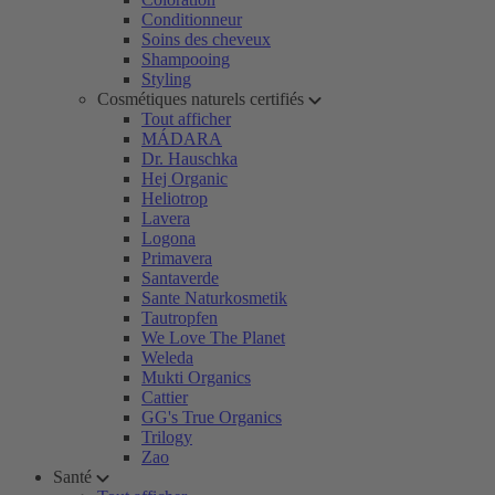
Conditionneur
Soins des cheveux
Shampooing
Styling
Cosmétiques naturels certifiés
Tout afficher
MÁDARA
Dr. Hauschka
Hej Organic
Heliotrop
Lavera
Logona
Primavera
Santaverde
Sante Naturkosmetik
Tautropfen
We Love The Planet
Weleda
Mukti Organics
Cattier
GG's True Organics
Trilogy
Zao
Santé