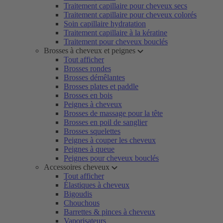
Traitement capillaire pour cheveux secs
Traitement capillaire pour cheveux colorés
Soin capillaire hydratation
Traitement capillaire à la kératine
Traitement pour cheveux bouclés
Brosses à cheveux et peignes
Tout afficher
Brosses rondes
Brosses démêlantes
Brosses plates et paddle
Brosses en bois
Peignes à cheveux
Brosses de massage pour la tête
Brosses en poil de sanglier
Brosses squelettes
Peignes à couper les cheveux
Peignes à queue
Peignes pour cheveux bouclés
Accessoires cheveux
Tout afficher
Élastiques à cheveux
Bigoudis
Chouchous
Barrettes & pinces à cheveux
Vaporisateurs