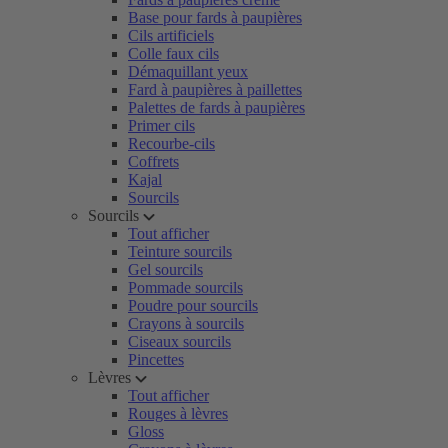
Base pour fards à paupières
Cils artificiels
Colle faux cils
Démaquillant yeux
Fard à paupières à paillettes
Palettes de fards à paupières
Primer cils
Recourbe-cils
Coffrets
Kajal
Sourcils
Sourcils
Tout afficher
Teinture sourcils
Gel sourcils
Pommade sourcils
Poudre pour sourcils
Crayons à sourcils
Ciseaux sourcils
Pincettes
Lèvres
Tout afficher
Rouges à lèvres
Gloss