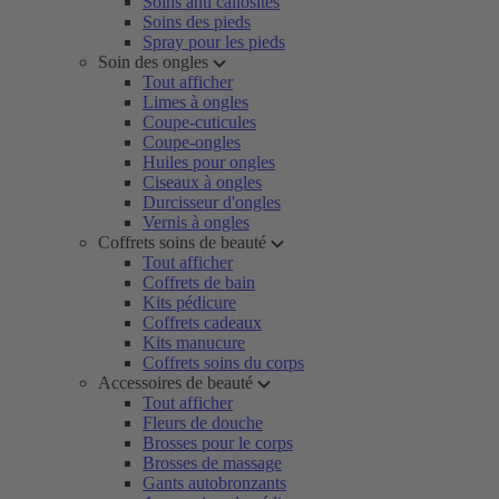
Soins anti callosités
Soins des pieds
Spray pour les pieds
Soin des ongles
Tout afficher
Limes à ongles
Coupe-cuticules
Coupe-ongles
Huiles pour ongles
Ciseaux à ongles
Durcisseur d'ongles
Vernis à ongles
Coffrets soins de beauté
Tout afficher
Coffrets de bain
Kits pédicure
Coffrets cadeaux
Kits manucure
Coffrets soins du corps
Accessoires de beauté
Tout afficher
Fleurs de douche
Brosses pour le corps
Brosses de massage
Gants autobronzants