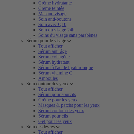
Crème hydratante
Crème teintée
Masque visage
Soin anti-boutons
Soin avec Q10
Soin du visage 24h
Soins du visage sans parabènes
Sérum pour le visage
Tout afficher
Sérum anti-âge
Sérum collagène
Sérum hydratant
Sérum à l'acide hyaluronique
Sérum vitamine C
Ampoules
Soin contour des yeux
Tout afficher
Sérum pour sourcils
Crème pour les yeux
Masques & patchs pour les yeux
Sérum contour des yeux
Sérum pour cils
Gel pour les yeux
Soin des lèvres
Tout afficher