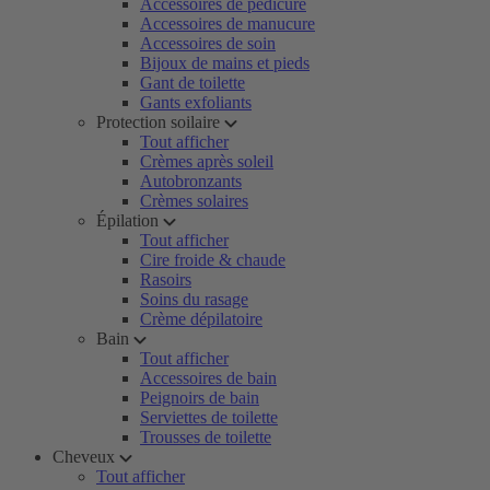
Accessoires de pédicure
Accessoires de manucure
Accessoires de soin
Bijoux de mains et pieds
Gant de toilette
Gants exfoliants
Protection soilaire
Tout afficher
Crèmes après soleil
Autobronzants
Crèmes solaires
Épilation
Tout afficher
Cire froide & chaude
Rasoirs
Soins du rasage
Crème dépilatoire
Bain
Tout afficher
Accessoires de bain
Peignoirs de bain
Serviettes de toilette
Trousses de toilette
Cheveux
Tout afficher