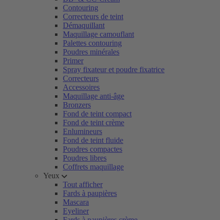
Contouring
Correcteurs de teint
Démaquillant
Maquillage camouflant
Palettes contouring
Poudres minérales
Primer
Spray fixateur et poudre fixatrice
Correcteurs
Accessoires
Maquillage anti-âge
Bronzers
Fond de teint compact
Fond de teint crème
Enlumineurs
Fond de teint fluide
Poudres compactes
Poudres libres
Coffrets maquillage
Yeux
Tout afficher
Fards à paupières
Mascara
Eyeliner
Fards à paupières crème