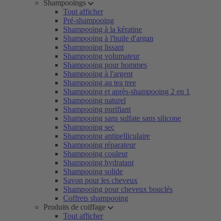
Shampooings
Tout afficher
Pré-shampooing
Shampooing à la kératine
Shampooing à l'huile d'argan
Shampooing lissant
Shampooing volumateur
Shampooing pour hommes
Shampooing à l'argent
Shampooing au tea tree
Shampooing et après-shampooing 2 en 1
Shampooing naturel
Shampooing purifiant
Shampooing sans sulfate sans silicone
Shampooing sec
Shampooing antipelliculaire
Shampooing réparateur
Shampooing couleur
Shampooing hydratant
Shampooing solide
Savon pour les cheveux
Shampooing pour cheveux bouclés
Coffrets shampooing
Produits de coiffage
Tout afficher