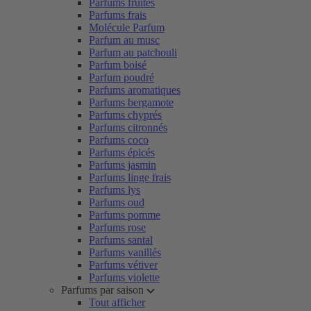
Parfums fruités
Parfums frais
Molécule Parfum
Parfum au musc
Parfum au patchouli
Parfum boisé
Parfum poudré
Parfums aromatiques
Parfums bergamote
Parfums chyprés
Parfums citronnés
Parfums coco
Parfums épicés
Parfums jasmin
Parfums linge frais
Parfums lys
Parfums oud
Parfums pomme
Parfums rose
Parfums santal
Parfums vanillés
Parfums vétiver
Parfums violette
Parfums par saison
Tout afficher