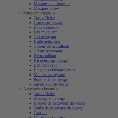
Masques anti-boutons
Masques Glow
Nettoyant visage
Tout afficher
Gommage visage
Lotion tonique
Eau micellaire
Gel nettoyant
Huile nettoyante
Cotons démaquillants
Crème nettoyante
Démaquillant
Kit nettoyage visage
Lait nettoyant
Lingettes démaquillantes
Mousse nettoyante
Poudre de nettoyage
Savon pour le visage
Accessoires beauté
Tout afficher
Massage du visage
Brosses de nettoyage du visage
Outils de nettoyage du visage
Gua sha
Miroir de courtoisie