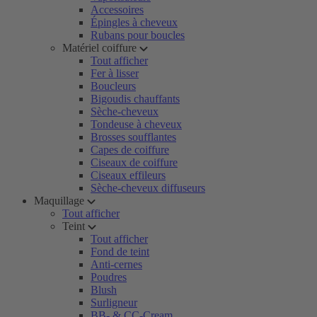
Accessoires
Épingles à cheveux
Rubans pour boucles
Matériel coiffure
Tout afficher
Fer à lisser
Boucleurs
Bigoudis chauffants
Sèche-cheveux
Tondeuse à cheveux
Brosses soufflantes
Capes de coiffure
Ciseaux de coiffure
Ciseaux effileurs
Sèche-cheveux diffuseurs
Maquillage
Tout afficher
Teint
Tout afficher
Fond de teint
Anti-cernes
Poudres
Blush
Surligneur
BB- & CC-Cream