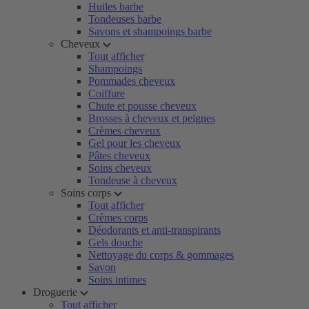
Huiles barbe
Tondeuses barbe
Savons et shampoings barbe
Cheveux
Tout afficher
Shampoings
Pommades cheveux
Coiffure
Chute et pousse cheveux
Brosses à cheveux et peignes
Crèmes cheveux
Gel pour les cheveux
Pâtes cheveux
Soins cheveux
Tondeuse à cheveux
Soins corps
Tout afficher
Crèmes corps
Déodorants et anti-transpirants
Gels douche
Nettoyage du corps & gommages
Savon
Soins intimes
Droguerie
Tout afficher