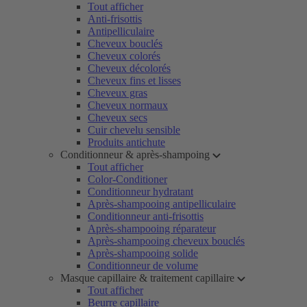
Tout afficher
Anti-frisottis
Antipelliculaire
Cheveux bouclés
Cheveux colorés
Cheveux décolorés
Cheveux fins et lisses
Cheveux gras
Cheveux normaux
Cheveux secs
Cuir chevelu sensible
Produits antichute
Conditionneur & après-shampoing
Tout afficher
Color-Conditioner
Conditionneur hydratant
Après-shampooing antipelliculaire
Conditionneur anti-frisottis
Après-shampooing réparateur
Après-shampooing cheveux bouclés
Après-shampooing solide
Conditionneur de volume
Masque capillaire & traitement capillaire
Tout afficher
Beurre capillaire