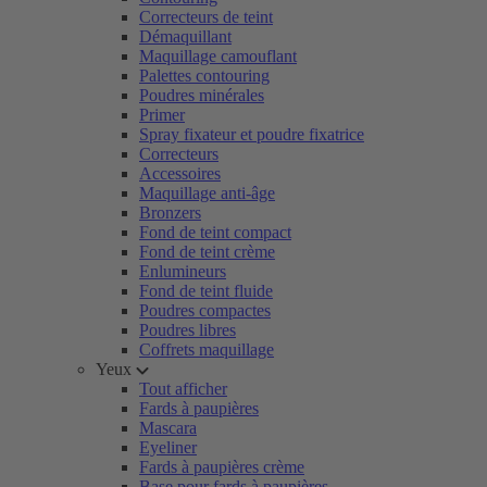
Correcteurs de teint
Démaquillant
Maquillage camouflant
Palettes contouring
Poudres minérales
Primer
Spray fixateur et poudre fixatrice
Correcteurs
Accessoires
Maquillage anti-âge
Bronzers
Fond de teint compact
Fond de teint crème
Enlumineurs
Fond de teint fluide
Poudres compactes
Poudres libres
Coffrets maquillage
Yeux
Tout afficher
Fards à paupières
Mascara
Eyeliner
Fards à paupières crème
Base pour fards à paupières