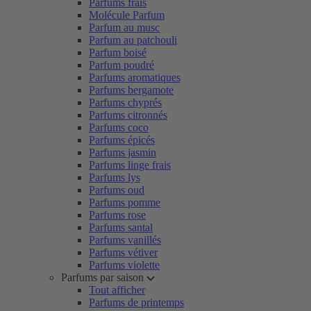
Parfums frais
Molécule Parfum
Parfum au musc
Parfum au patchouli
Parfum boisé
Parfum poudré
Parfums aromatiques
Parfums bergamote
Parfums chyprés
Parfums citronnés
Parfums coco
Parfums épicés
Parfums jasmin
Parfums linge frais
Parfums lys
Parfums oud
Parfums pomme
Parfums rose
Parfums santal
Parfums vanillés
Parfums vétiver
Parfums violette
Parfums par saison
Tout afficher
Parfums de printemps