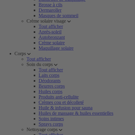
Brosse à cils
Dermaroller
Masques de sommeil
Crème solaire visage
Tout afficher
Après-soleil
Autobronzant
Crème solaire
Maquillage solaire
Corps
Tout afficher
Soin du corps
Tout afficher
Laits corps
Déodorants
Beurres corps
Huiles corps
Produits anti-cellulite
Crèmes cou et décolleté
Huile & infusion pour sauna
Huiles de massage & huiles essentielles
Soins intimes
Sprays corps
Nettoyage corps
Tout afficher