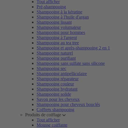
Tout afficher
Pré-shampooing
Shampooing à la kératine
Shampooing à l'huile d'argan
Shampooing lissant
Shampooing volumateur
Shampooing pour hommes
Shampooing à l'argent
Shampooing au tea tree
Shampooing et après-shampooing 2 en 1
Shampooing naturel
Shampooing purifiant
Shampooing sans sulfate sans silicone
Shampooing sec
Shampooing antipelliculaire
Shampooing réparateur
Shampooing couleur
Shampooing hydratant
Shampooing solide
Savon pour les cheveux
Shampooing pour cheveux bouclés
Coffrets shampooing
Produits de coiffage
Tout afficher
Mousse coiffante