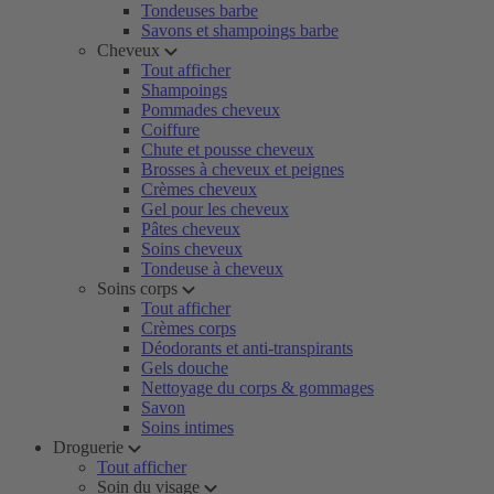
Tondeuses barbe
Savons et shampoings barbe
Cheveux
Tout afficher
Shampoings
Pommades cheveux
Coiffure
Chute et pousse cheveux
Brosses à cheveux et peignes
Crèmes cheveux
Gel pour les cheveux
Pâtes cheveux
Soins cheveux
Tondeuse à cheveux
Soins corps
Tout afficher
Crèmes corps
Déodorants et anti-transpirants
Gels douche
Nettoyage du corps & gommages
Savon
Soins intimes
Droguerie
Tout afficher
Soin du visage