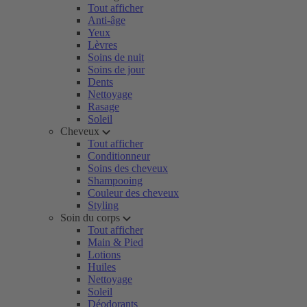
Tout afficher
Anti-âge
Yeux
Lèvres
Soins de nuit
Soins de jour
Dents
Nettoyage
Rasage
Soleil
Cheveux
Tout afficher
Conditionneur
Soins des cheveux
Shampooing
Couleur des cheveux
Styling
Soin du corps
Tout afficher
Main & Pied
Lotions
Huiles
Nettoyage
Soleil
Déodorants