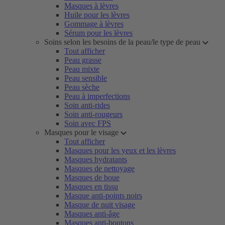
Masques à lèvres
Huile pour les lèvres
Gommage à lèvres
Sérum pour les lèvres
Soins selon les besoins de la peau/le type de peau
Tout afficher
Peau grasse
Peau mixte
Peau sensible
Peau sèche
Peau à imperfections
Soin anti-rides
Soin anti-rougeurs
Soin avec FPS
Masques pour le visage
Tout afficher
Masques pour les yeux et les lèvres
Masques hydratants
Masques de nettoyage
Masques de boue
Masques en tissu
Masque anti-points noirs
Masque de nuit visage
Masques anti-âge
Masques anti-boutons