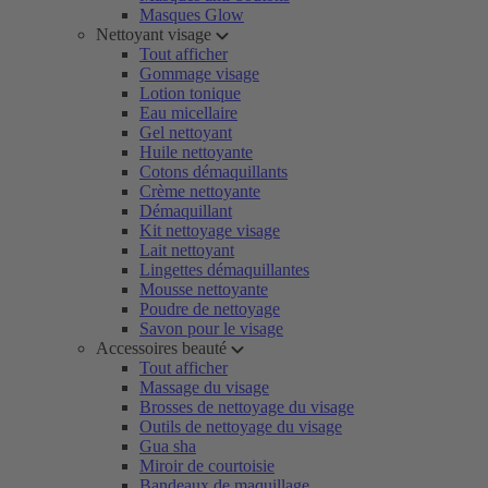
Masques Glow
Nettoyant visage
Tout afficher
Gommage visage
Lotion tonique
Eau micellaire
Gel nettoyant
Huile nettoyante
Cotons démaquillants
Crème nettoyante
Démaquillant
Kit nettoyage visage
Lait nettoyant
Lingettes démaquillantes
Mousse nettoyante
Poudre de nettoyage
Savon pour le visage
Accessoires beauté
Tout afficher
Massage du visage
Brosses de nettoyage du visage
Outils de nettoyage du visage
Gua sha
Miroir de courtoisie
Bandeaux de maquillage