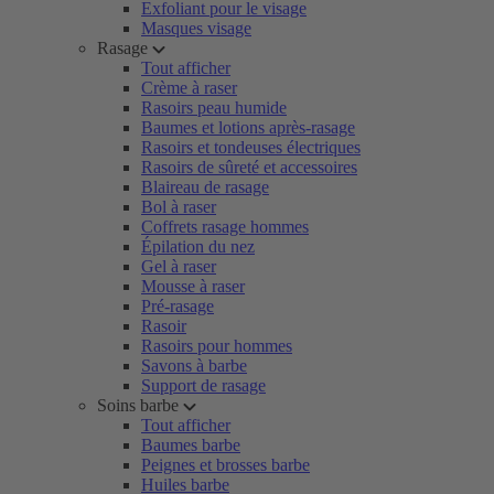
Exfoliant pour le visage
Masques visage
Rasage
Tout afficher
Crème à raser
Rasoirs peau humide
Baumes et lotions après-rasage
Rasoirs et tondeuses électriques
Rasoirs de sûreté et accessoires
Blaireau de rasage
Bol à raser
Coffrets rasage hommes
Épilation du nez
Gel à raser
Mousse à raser
Pré-rasage
Rasoir
Rasoirs pour hommes
Savons à barbe
Support de rasage
Soins barbe
Tout afficher
Baumes barbe
Peignes et brosses barbe
Huiles barbe