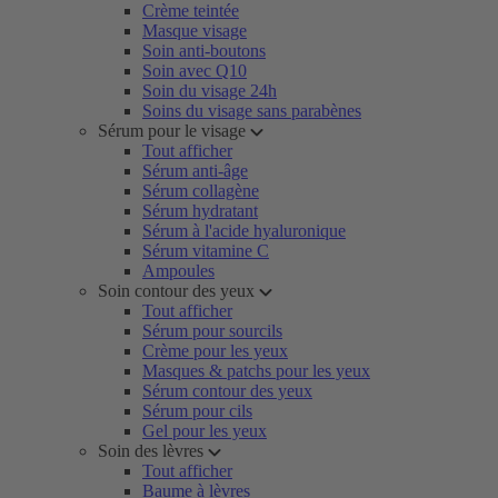
Crème teintée
Masque visage
Soin anti-boutons
Soin avec Q10
Soin du visage 24h
Soins du visage sans parabènes
Sérum pour le visage
Tout afficher
Sérum anti-âge
Sérum collagène
Sérum hydratant
Sérum à l'acide hyaluronique
Sérum vitamine C
Ampoules
Soin contour des yeux
Tout afficher
Sérum pour sourcils
Crème pour les yeux
Masques & patchs pour les yeux
Sérum contour des yeux
Sérum pour cils
Gel pour les yeux
Soin des lèvres
Tout afficher
Baume à lèvres