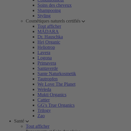
Soins des cheveux
Shampooing
Styling
Cosmétiques naturels certifiés
Tout afficher
MÁDARA
Dr. Hauschka
Hej Organic
Heliotrop
Lavera
Logona
Primavera
Santaverde
Sante Naturkosmetik
Tautropfen
We Love The Planet
Weleda
Mukti Organics
Cattier
GG's True Organics
Trilogy
Zao
Santé
Tout afficher