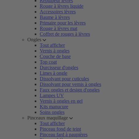
Repulpeur lèvres
Rouge à lèvres liquide
Accessoires lèvres
Baume à lèvres
Primaire pour les lèvres
Rouge à lèvres mat
Coffret de rouges à lèvres
Ongles
Tout afficher
Vernis à ongles
Couche de base
Top coat
Durcisseur d'ongles
Limes à ongle
Dissolvant pour cuticules
Dissolvant pour vernis à ongles
Faux ongles et design d'ongles
Lampes UV
Vernis à ongles en gel
Kits manucure
Soins ongles
Pinceaux maquillage
Tout afficher
Pinceau fond de teint
Pinceau fard à paupières