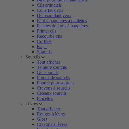
Cils artificiels
Colle faux cils
Démaquillant yeux
Fard à paupières à paillettes
Palettes de fards à paupières
Primer cils
Recourbe-cils
Coffrets
Kajal
Sourcils
Sourcils
Tout afficher
Teinture sourcils
Gel sourcils
Pommade sourcils
Poudre pour sourcils
Crayons à sourcils
Ciseaux sourcils
Pincettes
Lèvres
Tout afficher
Rouges à lèvres
Gloss
Crayons à lèvres