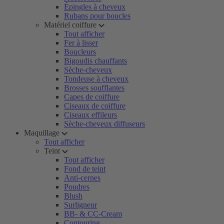
Épingles à cheveux
Rubans pour boucles
Matériel coiffure
Tout afficher
Fer à lisser
Boucleurs
Bigoudis chauffants
Sèche-cheveux
Tondeuse à cheveux
Brosses soufflantes
Capes de coiffure
Ciseaux de coiffure
Ciseaux effileurs
Sèche-cheveux diffuseurs
Maquillage
Tout afficher
Teint
Tout afficher
Fond de teint
Anti-cernes
Poudres
Blush
Surligneur
BB- & CC-Cream
Contouring