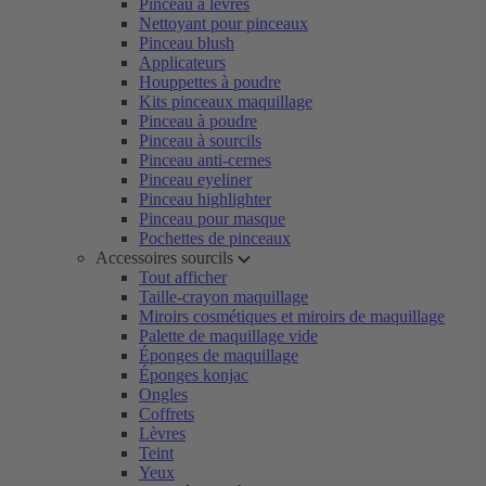
Pinceau à lèvres
Nettoyant pour pinceaux
Pinceau blush
Applicateurs
Houppettes à poudre
Kits pinceaux maquillage
Pinceau à poudre
Pinceau à sourcils
Pinceau anti-cernes
Pinceau eyeliner
Pinceau highlighter
Pinceau pour masque
Pochettes de pinceaux
Accessoires sourcils
Tout afficher
Taille-crayon maquillage
Miroirs cosmétiques et miroirs de maquillage
Palette de maquillage vide
Éponges de maquillage
Éponges konjac
Ongles
Coffrets
Lèvres
Teint
Yeux