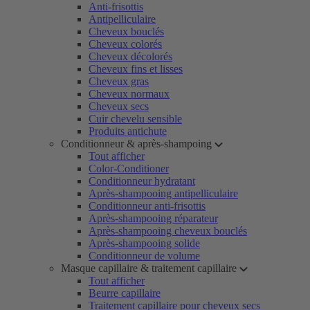
Anti-frisottis
Antipelliculaire
Cheveux bouclés
Cheveux colorés
Cheveux décolorés
Cheveux fins et lisses
Cheveux gras
Cheveux normaux
Cheveux secs
Cuir chevelu sensible
Produits antichute
Conditionneur & après-shampoing
Tout afficher
Color-Conditioner
Conditionneur hydratant
Après-shampooing antipelliculaire
Conditionneur anti-frisottis
Après-shampooing réparateur
Après-shampooing cheveux bouclés
Après-shampooing solide
Conditionneur de volume
Masque capillaire & traitement capillaire
Tout afficher
Beurre capillaire
Traitement capillaire pour cheveux secs