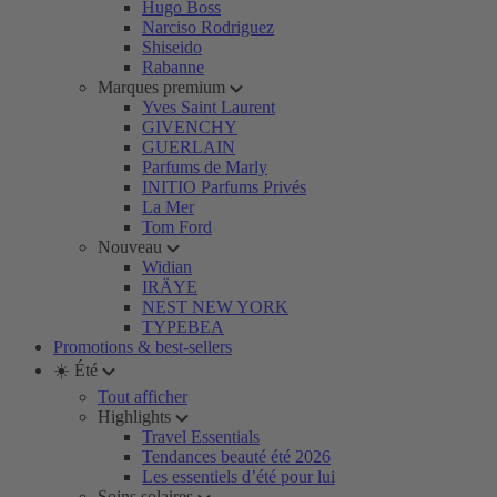
Hugo Boss
Narciso Rodriguez
Shiseido
Rabanne
Marques premium
Yves Saint Laurent
GIVENCHY
GUERLAIN
Parfums de Marly
INITIO Parfums Privés
La Mer
Tom Ford
Nouveau
Widian
IRÄYE
NEST NEW YORK
TYPEBEA
Promotions & best-sellers
☀️ Été
Tout afficher
Highlights
Travel Essentials
Tendances beauté été 2026
Les essentiels d’été pour lui
Soins solaires