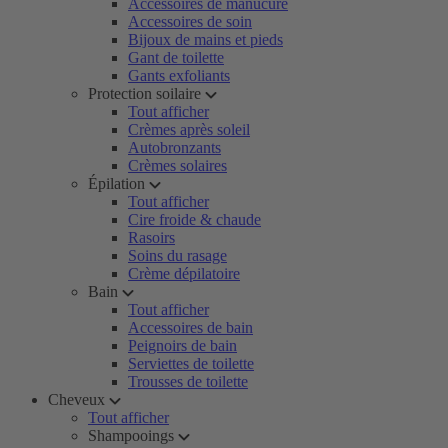
Accessoires de manucure
Accessoires de soin
Bijoux de mains et pieds
Gant de toilette
Gants exfoliants
Protection soilaire
Tout afficher
Crèmes après soleil
Autobronzants
Crèmes solaires
Épilation
Tout afficher
Cire froide & chaude
Rasoirs
Soins du rasage
Crème dépilatoire
Bain
Tout afficher
Accessoires de bain
Peignoirs de bain
Serviettes de toilette
Trousses de toilette
Cheveux
Tout afficher
Shampooings