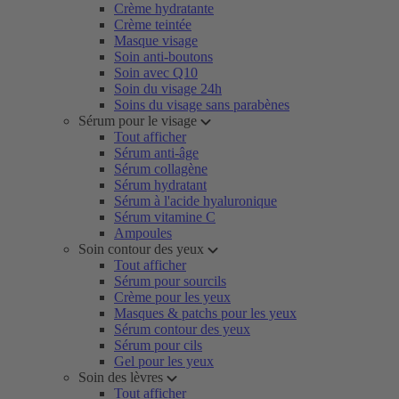
Crème hydratante
Crème teintée
Masque visage
Soin anti-boutons
Soin avec Q10
Soin du visage 24h
Soins du visage sans parabènes
Sérum pour le visage
Tout afficher
Sérum anti-âge
Sérum collagène
Sérum hydratant
Sérum à l'acide hyaluronique
Sérum vitamine C
Ampoules
Soin contour des yeux
Tout afficher
Sérum pour sourcils
Crème pour les yeux
Masques & patchs pour les yeux
Sérum contour des yeux
Sérum pour cils
Gel pour les yeux
Soin des lèvres
Tout afficher