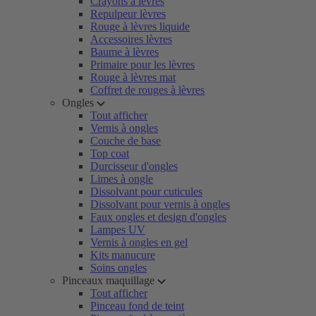
Crayons à lèvres
Repulpeur lèvres
Rouge à lèvres liquide
Accessoires lèvres
Baume à lèvres
Primaire pour les lèvres
Rouge à lèvres mat
Coffret de rouges à lèvres
Ongles
Tout afficher
Vernis à ongles
Couche de base
Top coat
Durcisseur d'ongles
Limes à ongle
Dissolvant pour cuticules
Dissolvant pour vernis à ongles
Faux ongles et design d'ongles
Lampes UV
Vernis à ongles en gel
Kits manucure
Soins ongles
Pinceaux maquillage
Tout afficher
Pinceau fond de teint