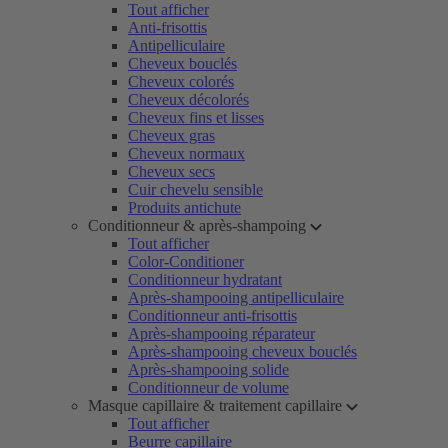
Tout afficher
Anti-frisottis
Antipelliculaire
Cheveux bouclés
Cheveux colorés
Cheveux décolorés
Cheveux fins et lisses
Cheveux gras
Cheveux normaux
Cheveux secs
Cuir chevelu sensible
Produits antichute
Conditionneur & après-shampoing
Tout afficher
Color-Conditioner
Conditionneur hydratant
Après-shampooing antipelliculaire
Conditionneur anti-frisottis
Après-shampooing réparateur
Après-shampooing cheveux bouclés
Après-shampooing solide
Conditionneur de volume
Masque capillaire & traitement capillaire
Tout afficher
Beurre capillaire