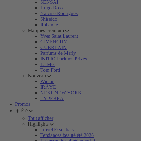
SENSAI
Hugo Boss
Narciso Rodriguez
Shiseido
Rabanne
Marques premium
Yves Saint Laurent
GIVENCHY
GUERLAIN
Parfums de Marly
INITIO Parfums Privés
La Mer
Tom Ford
Nouveau
Widian
IRÄYE
NEST NEW YORK
TYPEBEA
Promos
☀️ Été
Tout afficher
Highlights
Travel Essentials
Tendances beauté été 2026
Les essentiels d’été pour lui