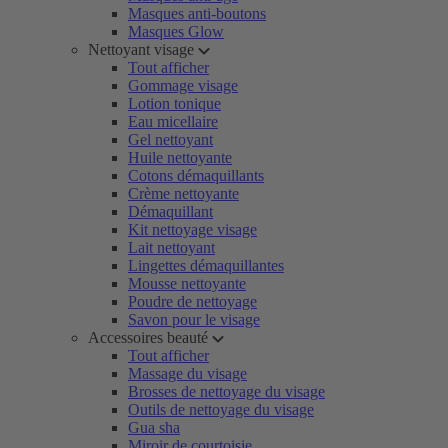
Masques anti-boutons
Masques Glow
Nettoyant visage
Tout afficher
Gommage visage
Lotion tonique
Eau micellaire
Gel nettoyant
Huile nettoyante
Cotons démaquillants
Crème nettoyante
Démaquillant
Kit nettoyage visage
Lait nettoyant
Lingettes démaquillantes
Mousse nettoyante
Poudre de nettoyage
Savon pour le visage
Accessoires beauté
Tout afficher
Massage du visage
Brosses de nettoyage du visage
Outils de nettoyage du visage
Gua sha
Miroir de courtoisie