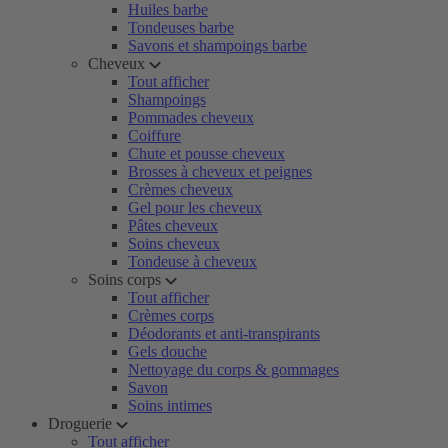
Huiles barbe
Tondeuses barbe
Savons et shampoings barbe
Cheveux
Tout afficher
Shampoings
Pommades cheveux
Coiffure
Chute et pousse cheveux
Brosses à cheveux et peignes
Crèmes cheveux
Gel pour les cheveux
Pâtes cheveux
Soins cheveux
Tondeuse à cheveux
Soins corps
Tout afficher
Crèmes corps
Déodorants et anti-transpirants
Gels douche
Nettoyage du corps & gommages
Savon
Soins intimes
Droguerie
Tout afficher