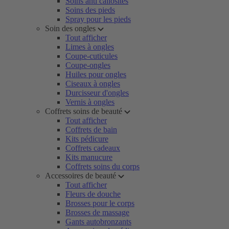
Soins anti callosités
Soins des pieds
Spray pour les pieds
Soin des ongles
Tout afficher
Limes à ongles
Coupe-cuticules
Coupe-ongles
Huiles pour ongles
Ciseaux à ongles
Durcisseur d'ongles
Vernis à ongles
Coffrets soins de beauté
Tout afficher
Coffrets de bain
Kits pédicure
Coffrets cadeaux
Kits manucure
Coffrets soins du corps
Accessoires de beauté
Tout afficher
Fleurs de douche
Brosses pour le corps
Brosses de massage
Gants autobronzants