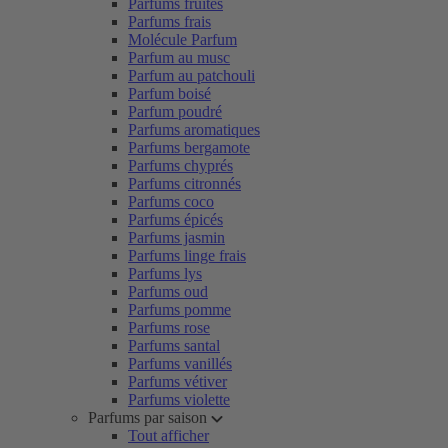
Parfums fruités
Parfums frais
Molécule Parfum
Parfum au musc
Parfum au patchouli
Parfum boisé
Parfum poudré
Parfums aromatiques
Parfums bergamote
Parfums chyprés
Parfums citronnés
Parfums coco
Parfums épicés
Parfums jasmin
Parfums linge frais
Parfums lys
Parfums oud
Parfums pomme
Parfums rose
Parfums santal
Parfums vanillés
Parfums vétiver
Parfums violette
Parfums par saison
Tout afficher