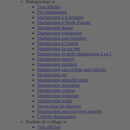
Shampooings
Tout afficher
Pré-shampooing
Shampooing à la kératine
Shampooing à l'huile d'argan
Shampooing lissant
Shampooing volumateur
Shampooing pour hommes
Shampooing à l'argent
Shampooing au tea tree
Shampooing et après-shampooing 2 en 1
Shampooing naturel
Shampooing purifiant
Shampooing sans sulfate sans silicone
Shampooing sec
Shampooing antipelliculaire
Shampooing réparateur
Shampooing couleur
Shampooing hydratant
Shampooing solide
Savon pour les cheveux
Shampooing pour cheveux bouclés
Coffrets shampooing
Produits de coiffage
Tout afficher