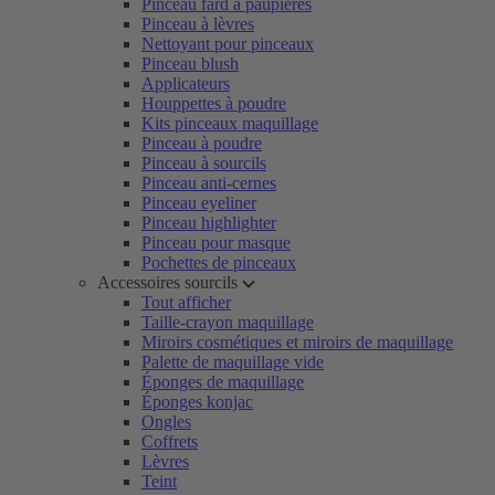
Pinceau fard à paupières
Pinceau à lèvres
Nettoyant pour pinceaux
Pinceau blush
Applicateurs
Houppettes à poudre
Kits pinceaux maquillage
Pinceau à poudre
Pinceau à sourcils
Pinceau anti-cernes
Pinceau eyeliner
Pinceau highlighter
Pinceau pour masque
Pochettes de pinceaux
Accessoires sourcils
Tout afficher
Taille-crayon maquillage
Miroirs cosmétiques et miroirs de maquillage
Palette de maquillage vide
Éponges de maquillage
Éponges konjac
Ongles
Coffrets
Lèvres
Teint