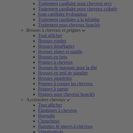
Traitement capillaire pour cheveux secs
Traitement capillaire pour cheveux colorés
Soin capillaire hydratation
Traitement capillaire à la kératine
Traitement pour cheveux bouclés
Brosses à cheveux et peignes
Tout afficher
Brosses rondes
Brosses démêlantes
Brosses plates et paddle
Brosses en bois
Peignes à cheveux
Brosses de massage pour la tête
Brosses en poil de sanglier
Brosses squelettes
Peignes à couper les cheveux
Peignes à queue
Peignes pour cheveux bouclés
Accessoires cheveux
Tout afficher
Élastiques à cheveux
Bigoudis
Chouchous
Barrettes & pinces à cheveux
Vaporisateurs