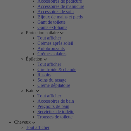
Accessoires de pédicure
Accessoires de manucure
Accessoires de soin
Bijoux de mains et pieds
Gant de toilette
Gants exfoliants
Protection soilaire
Tout afficher
Crèmes après soleil
Autobronzants
Crèmes solaires
Épilation
Tout afficher
Cire froide & chaude
Rasoirs
Soins du rasage
Crème dépilatoire
Bain
Tout afficher
Accessoires de bain
Peignoirs de bain
Serviettes de toilette
Trousses de toilette
Cheveux
Tout afficher