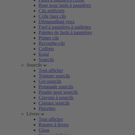
Base pour fards à paupières
Cils artificiels
Colle faux cils
Démaquillant yeux
Fard à paupières à paillettes
Palettes de fards à paupières
Primer cils
Recourbe-cils
Coffrets
Kajal
Sourcils
Sourcils
Tout afficher
Teinture sourcils
Gel sourcils
Pommade sourcils
Poudre pour sourcils
Crayons à sourcils
Ciseaux sourcils
Pincettes
Lèvres
Tout afficher
Rouges à lèvres
Gloss