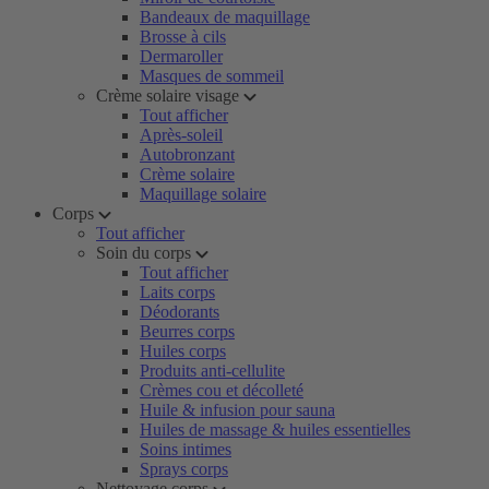
Bandeaux de maquillage
Brosse à cils
Dermaroller
Masques de sommeil
Crème solaire visage
Tout afficher
Après-soleil
Autobronzant
Crème solaire
Maquillage solaire
Corps
Tout afficher
Soin du corps
Tout afficher
Laits corps
Déodorants
Beurres corps
Huiles corps
Produits anti-cellulite
Crèmes cou et décolleté
Huile & infusion pour sauna
Huiles de massage & huiles essentielles
Soins intimes
Sprays corps
Nettoyage corps