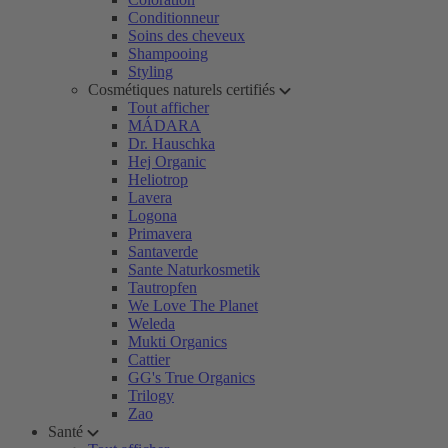
Conditionneur
Soins des cheveux
Shampooing
Styling
Cosmétiques naturels certifiés
Tout afficher
MÁDARA
Dr. Hauschka
Hej Organic
Heliotrop
Lavera
Logona
Primavera
Santaverde
Sante Naturkosmetik
Tautropfen
We Love The Planet
Weleda
Mukti Organics
Cattier
GG's True Organics
Trilogy
Zao
Santé