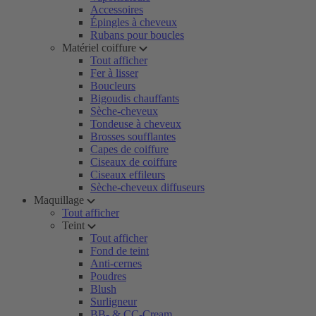
Accessoires
Épingles à cheveux
Rubans pour boucles
Matériel coiffure
Tout afficher
Fer à lisser
Boucleurs
Bigoudis chauffants
Sèche-cheveux
Tondeuse à cheveux
Brosses soufflantes
Capes de coiffure
Ciseaux de coiffure
Ciseaux effileurs
Sèche-cheveux diffuseurs
Maquillage
Tout afficher
Teint
Tout afficher
Fond de teint
Anti-cernes
Poudres
Blush
Surligneur
BB- & CC-Cream