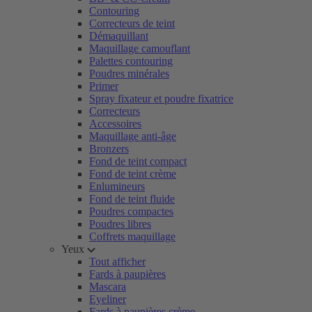
Contouring
Correcteurs de teint
Démaquillant
Maquillage camouflant
Palettes contouring
Poudres minérales
Primer
Spray fixateur et poudre fixatrice
Correcteurs
Accessoires
Maquillage anti-âge
Bronzers
Fond de teint compact
Fond de teint crème
Enlumineurs
Fond de teint fluide
Poudres compactes
Poudres libres
Coffrets maquillage
Yeux
Tout afficher
Fards à paupières
Mascara
Eyeliner
Fards à paupières crème