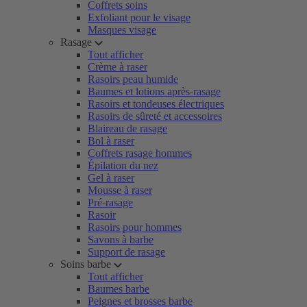
Coffrets soins
Exfoliant pour le visage
Masques visage
Rasage
Tout afficher
Crème à raser
Rasoirs peau humide
Baumes et lotions après-rasage
Rasoirs et tondeuses électriques
Rasoirs de sûreté et accessoires
Blaireau de rasage
Bol à raser
Coffrets rasage hommes
Épilation du nez
Gel à raser
Mousse à raser
Pré-rasage
Rasoir
Rasoirs pour hommes
Savons à barbe
Support de rasage
Soins barbe
Tout afficher
Baumes barbe
Peignes et brosses barbe