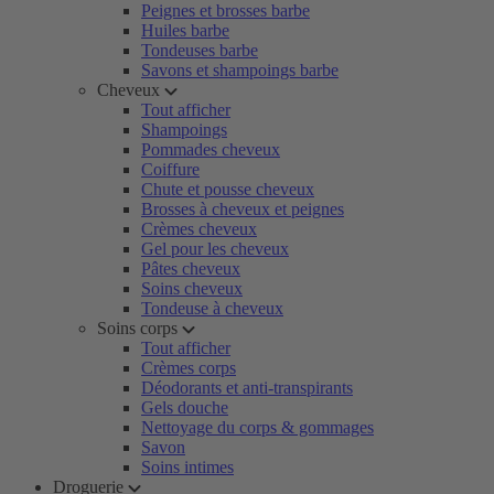
Peignes et brosses barbe
Huiles barbe
Tondeuses barbe
Savons et shampoings barbe
Cheveux
Tout afficher
Shampoings
Pommades cheveux
Coiffure
Chute et pousse cheveux
Brosses à cheveux et peignes
Crèmes cheveux
Gel pour les cheveux
Pâtes cheveux
Soins cheveux
Tondeuse à cheveux
Soins corps
Tout afficher
Crèmes corps
Déodorants et anti-transpirants
Gels douche
Nettoyage du corps & gommages
Savon
Soins intimes
Droguerie