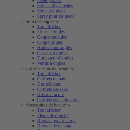
Peeling pieds
Soins anti callosités
Soins des pieds
Spray pour les pieds
Soin des ongles
Tout afficher
Limes à ongles
Coupe-cuticules
Coupe-ongles
Huiles pour ongles
Ciseaux à ongles
Durcisseur d'ongles
Vernis à ongles
Coffrets soins de beauté
Tout afficher
Coffrets de bain
Kits pédicure
Coffrets cadeaux
Kits manucure
Coffrets soins du corps
Accessoires de beauté
Tout afficher
Fleurs de douche
Brosses pour le corps
Brosses de massage