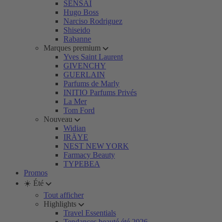
SENSAI
Hugo Boss
Narciso Rodriguez
Shiseido
Rabanne
Marques premium
Yves Saint Laurent
GIVENCHY
GUERLAIN
Parfums de Marly
INITIO Parfums Privés
La Mer
Tom Ford
Nouveau
Widian
IRÄYE
NEST NEW YORK
Farmacy Beauty
TYPEBEA
Promos
☀️ Été
Tout afficher
Highlights
Travel Essentials
Tendances beauté été 2026