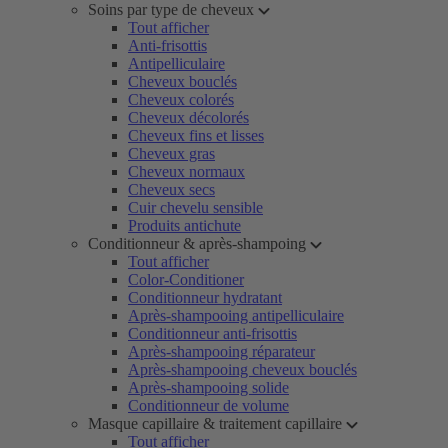
Soins par type de cheveux
Tout afficher
Anti-frisottis
Antipelliculaire
Cheveux bouclés
Cheveux colorés
Cheveux décolorés
Cheveux fins et lisses
Cheveux gras
Cheveux normaux
Cheveux secs
Cuir chevelu sensible
Produits antichute
Conditionneur & après-shampoing
Tout afficher
Color-Conditioner
Conditionneur hydratant
Après-shampooing antipelliculaire
Conditionneur anti-frisottis
Après-shampooing réparateur
Après-shampooing cheveux bouclés
Après-shampooing solide
Conditionneur de volume
Masque capillaire & traitement capillaire
Tout afficher