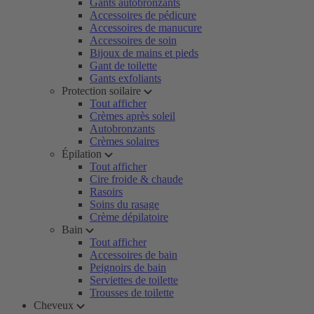
Gants autobronzants
Accessoires de pédicure
Accessoires de manucure
Accessoires de soin
Bijoux de mains et pieds
Gant de toilette
Gants exfoliants
Protection soilaire
Tout afficher
Crèmes après soleil
Autobronzants
Crèmes solaires
Épilation
Tout afficher
Cire froide & chaude
Rasoirs
Soins du rasage
Crème dépilatoire
Bain
Tout afficher
Accessoires de bain
Peignoirs de bain
Serviettes de toilette
Trousses de toilette
Cheveux