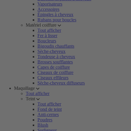
Vaporisateurs
Accessoires
Épingles à cheveux
Rubans pour boucles
Matériel coiffure
Tout afficher
Fer à lisser
Boucleurs
Bigoudis chauffants
Sèche-cheveux
Tondeuse à cheveux
Brosses soufflantes
Capes de coiffure
Ciseaux de coiffure
Ciseaux effileurs
Sèche-cheveux diffuseurs
Maquillage
Tout afficher
Teint
Tout afficher
Fond de teint
Anti-cernes
Poudres
Blush
Surligneur