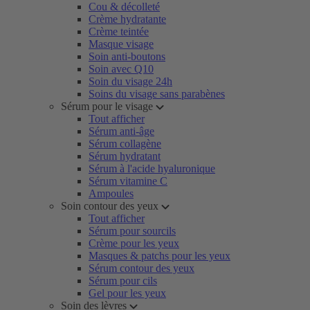
Cou & décolleté
Crème hydratante
Crème teintée
Masque visage
Soin anti-boutons
Soin avec Q10
Soin du visage 24h
Soins du visage sans parabènes
Sérum pour le visage
Tout afficher
Sérum anti-âge
Sérum collagène
Sérum hydratant
Sérum à l'acide hyaluronique
Sérum vitamine C
Ampoules
Soin contour des yeux
Tout afficher
Sérum pour sourcils
Crème pour les yeux
Masques & patchs pour les yeux
Sérum contour des yeux
Sérum pour cils
Gel pour les yeux
Soin des lèvres