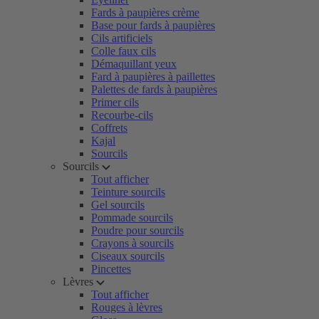
Fards à paupières crème
Base pour fards à paupières
Cils artificiels
Colle faux cils
Démaquillant yeux
Fard à paupières à paillettes
Palettes de fards à paupières
Primer cils
Recourbe-cils
Coffrets
Kajal
Sourcils
Sourcils
Tout afficher
Teinture sourcils
Gel sourcils
Pommade sourcils
Poudre pour sourcils
Crayons à sourcils
Ciseaux sourcils
Pincettes
Lèvres
Tout afficher
Rouges à lèvres