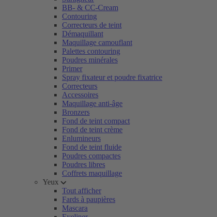
BB- & CC-Cream
Contouring
Correcteurs de teint
Démaquillant
Maquillage camouflant
Palettes contouring
Poudres minérales
Primer
Spray fixateur et poudre fixatrice
Correcteurs
Accessoires
Maquillage anti-âge
Bronzers
Fond de teint compact
Fond de teint crème
Enlumineurs
Fond de teint fluide
Poudres compactes
Poudres libres
Coffrets maquillage
Yeux
Tout afficher
Fards à paupières
Mascara
Eyeliner