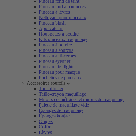
Pinceau fond de teint
Pinceau fard à paupières
Pinceau à lèvres
Nettoyant pour pinceaux
Pinceau blush
Applicateurs
Houppettes à poudre
Kits pinceaux maquillage
Pinceau à poudre
Pinceau à sourcils
Pinceau anti-cernes
Pinceau eyeliner
Pinceau highlighter
Pinceau pour masque
Pochettes de pinceaux
Accessoires sourcils
Tout afficher
Taille-crayon maquillage
Miroirs cosmétiques et miroirs de maquillage
Palette de maquillage vide
Éponges de maquillage
Éponges konjac
Ongles
Coffrets
Lèvres