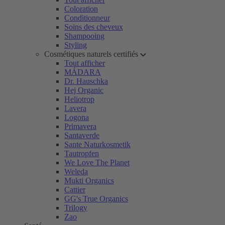
Coloration
Conditionneur
Soins des cheveux
Shampooing
Styling
Cosmétiques naturels certifiés
Tout afficher
MÁDARA
Dr. Hauschka
Hej Organic
Heliotrop
Lavera
Logona
Primavera
Santaverde
Sante Naturkosmetik
Tautropfen
We Love The Planet
Weleda
Mukti Organics
Cattier
GG's True Organics
Trilogy
Zao