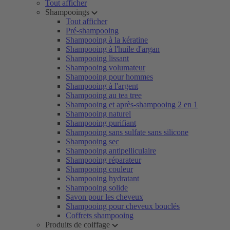
Tout afficher
Shampooings
Tout afficher
Pré-shampooing
Shampooing à la kératine
Shampooing à l'huile d'argan
Shampooing lissant
Shampooing volumateur
Shampooing pour hommes
Shampooing à l'argent
Shampooing au tea tree
Shampooing et après-shampooing 2 en 1
Shampooing naturel
Shampooing purifiant
Shampooing sans sulfate sans silicone
Shampooing sec
Shampooing antipelliculaire
Shampooing réparateur
Shampooing couleur
Shampooing hydratant
Shampooing solide
Savon pour les cheveux
Shampooing pour cheveux bouclés
Coffrets shampooing
Produits de coiffage