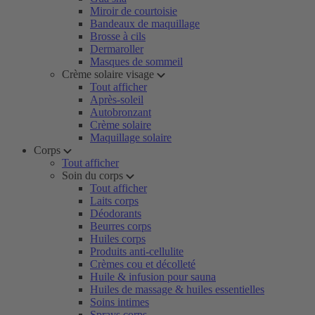
Miroir de courtoisie
Bandeaux de maquillage
Brosse à cils
Dermaroller
Masques de sommeil
Crème solaire visage
Tout afficher
Après-soleil
Autobronzant
Crème solaire
Maquillage solaire
Corps
Tout afficher
Soin du corps
Tout afficher
Laits corps
Déodorants
Beurres corps
Huiles corps
Produits anti-cellulite
Crèmes cou et décolleté
Huile & infusion pour sauna
Huiles de massage & huiles essentielles
Soins intimes
Sprays corps