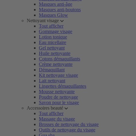
Masques anti-âge
Masques anti-boutons
Masques Glow
Nettoyant visage
Tout afficher
Gommage visage
Lotion tonique
Eau micellaire
Gel nettoyant
Huile nettoyante
Cotons démaquillants
Crème nettoyante
Démaquillant
Kit nettoyage visage
Lait nettoyant
Lingettes démaquillantes
Mousse nettoyante
Poudre de nettoyage
Savon pour le visage
Accessoires beauté
Tout afficher
Massage du visage
Brosses de nettoyage du visage
Outils de nettoyage du visage
Gua sha