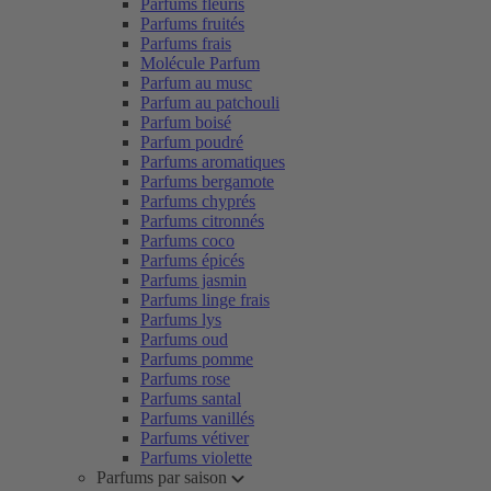
Parfums fleuris
Parfums fruités
Parfums frais
Molécule Parfum
Parfum au musc
Parfum au patchouli
Parfum boisé
Parfum poudré
Parfums aromatiques
Parfums bergamote
Parfums chyprés
Parfums citronnés
Parfums coco
Parfums épicés
Parfums jasmin
Parfums linge frais
Parfums lys
Parfums oud
Parfums pomme
Parfums rose
Parfums santal
Parfums vanillés
Parfums vétiver
Parfums violette
Parfums par saison