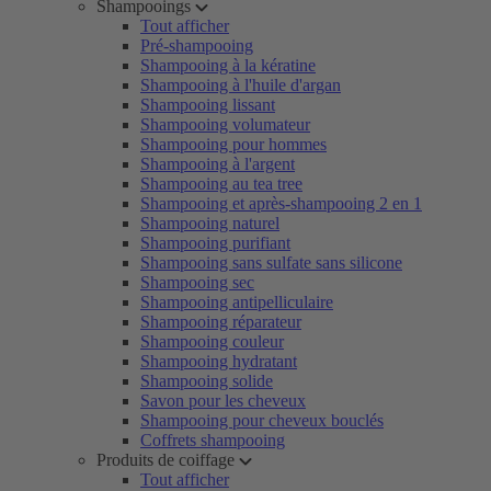
Shampooings
Tout afficher
Pré-shampooing
Shampooing à la kératine
Shampooing à l'huile d'argan
Shampooing lissant
Shampooing volumateur
Shampooing pour hommes
Shampooing à l'argent
Shampooing au tea tree
Shampooing et après-shampooing 2 en 1
Shampooing naturel
Shampooing purifiant
Shampooing sans sulfate sans silicone
Shampooing sec
Shampooing antipelliculaire
Shampooing réparateur
Shampooing couleur
Shampooing hydratant
Shampooing solide
Savon pour les cheveux
Shampooing pour cheveux bouclés
Coffrets shampooing
Produits de coiffage
Tout afficher