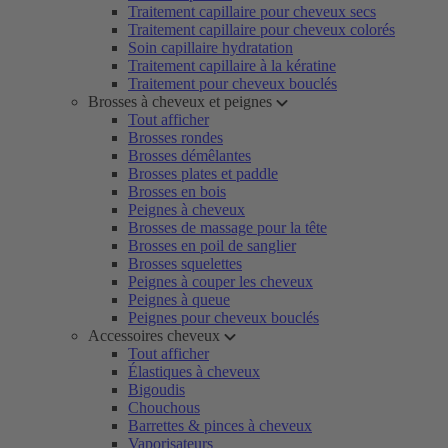
Traitement capillaire pour cheveux secs
Traitement capillaire pour cheveux colorés
Soin capillaire hydratation
Traitement capillaire à la kératine
Traitement pour cheveux bouclés
Brosses à cheveux et peignes
Tout afficher
Brosses rondes
Brosses démêlantes
Brosses plates et paddle
Brosses en bois
Peignes à cheveux
Brosses de massage pour la tête
Brosses en poil de sanglier
Brosses squelettes
Peignes à couper les cheveux
Peignes à queue
Peignes pour cheveux bouclés
Accessoires cheveux
Tout afficher
Élastiques à cheveux
Bigoudis
Chouchous
Barrettes & pinces à cheveux
Vaporisateurs