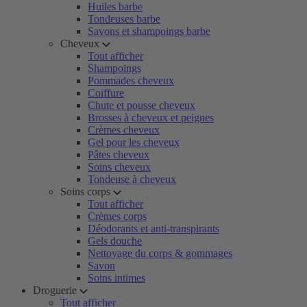
Huiles barbe
Tondeuses barbe
Savons et shampoings barbe
Cheveux
Tout afficher
Shampoings
Pommades cheveux
Coiffure
Chute et pousse cheveux
Brosses à cheveux et peignes
Crèmes cheveux
Gel pour les cheveux
Pâtes cheveux
Soins cheveux
Tondeuse à cheveux
Soins corps
Tout afficher
Crèmes corps
Déodorants et anti-transpirants
Gels douche
Nettoyage du corps & gommages
Savon
Soins intimes
Droguerie
Tout afficher