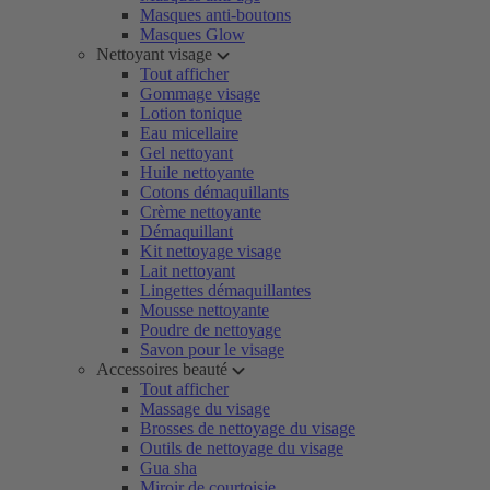
Masques anti-boutons
Masques Glow
Nettoyant visage
Tout afficher
Gommage visage
Lotion tonique
Eau micellaire
Gel nettoyant
Huile nettoyante
Cotons démaquillants
Crème nettoyante
Démaquillant
Kit nettoyage visage
Lait nettoyant
Lingettes démaquillantes
Mousse nettoyante
Poudre de nettoyage
Savon pour le visage
Accessoires beauté
Tout afficher
Massage du visage
Brosses de nettoyage du visage
Outils de nettoyage du visage
Gua sha
Miroir de courtoisie