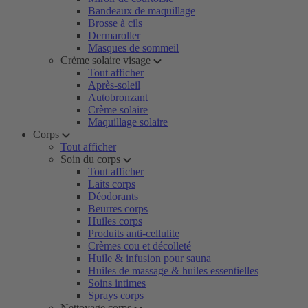
Bandeaux de maquillage
Brosse à cils
Dermaroller
Masques de sommeil
Crème solaire visage
Tout afficher
Après-soleil
Autobronzant
Crème solaire
Maquillage solaire
Corps
Tout afficher
Soin du corps
Tout afficher
Laits corps
Déodorants
Beurres corps
Huiles corps
Produits anti-cellulite
Crèmes cou et décolleté
Huile & infusion pour sauna
Huiles de massage & huiles essentielles
Soins intimes
Sprays corps
Nettoyage corps