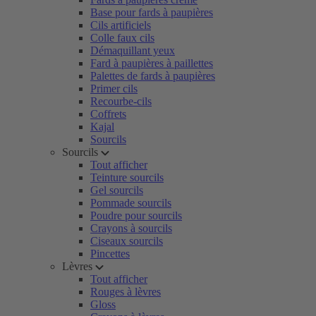
Base pour fards à paupières
Cils artificiels
Colle faux cils
Démaquillant yeux
Fard à paupières à paillettes
Palettes de fards à paupières
Primer cils
Recourbe-cils
Coffrets
Kajal
Sourcils
Sourcils
Tout afficher
Teinture sourcils
Gel sourcils
Pommade sourcils
Poudre pour sourcils
Crayons à sourcils
Ciseaux sourcils
Pincettes
Lèvres
Tout afficher
Rouges à lèvres
Gloss