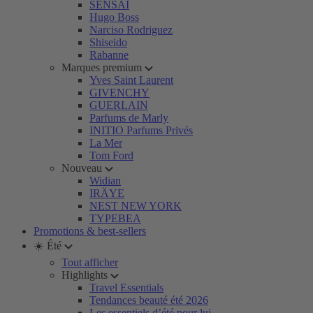
SENSAI
Hugo Boss
Narciso Rodriguez
Shiseido
Rabanne
Marques premium
Yves Saint Laurent
GIVENCHY
GUERLAIN
Parfums de Marly
INITIO Parfums Privés
La Mer
Tom Ford
Nouveau
Widian
IRÄYE
NEST NEW YORK
TYPEBEA
Promotions & best-sellers
☀️ Été
Tout afficher
Highlights
Travel Essentials
Tendances beauté été 2026
Les essentiels d’été pour lui