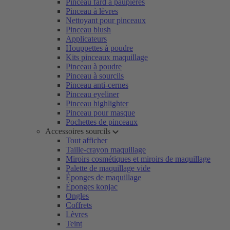
Pinceau fard à paupières
Pinceau à lèvres
Nettoyant pour pinceaux
Pinceau blush
Applicateurs
Houppettes à poudre
Kits pinceaux maquillage
Pinceau à poudre
Pinceau à sourcils
Pinceau anti-cernes
Pinceau eyeliner
Pinceau highlighter
Pinceau pour masque
Pochettes de pinceaux
Accessoires sourcils
Tout afficher
Taille-crayon maquillage
Miroirs cosmétiques et miroirs de maquillage
Palette de maquillage vide
Éponges de maquillage
Éponges konjac
Ongles
Coffrets
Lèvres
Teint