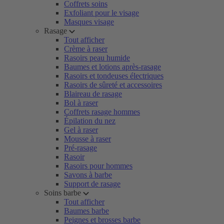
Coffrets soins
Exfoliant pour le visage
Masques visage
Rasage
Tout afficher
Crème à raser
Rasoirs peau humide
Baumes et lotions après-rasage
Rasoirs et tondeuses électriques
Rasoirs de sûreté et accessoires
Blaireau de rasage
Bol à raser
Coffrets rasage hommes
Épilation du nez
Gel à raser
Mousse à raser
Pré-rasage
Rasoir
Rasoirs pour hommes
Savons à barbe
Support de rasage
Soins barbe
Tout afficher
Baumes barbe
Peignes et brosses barbe