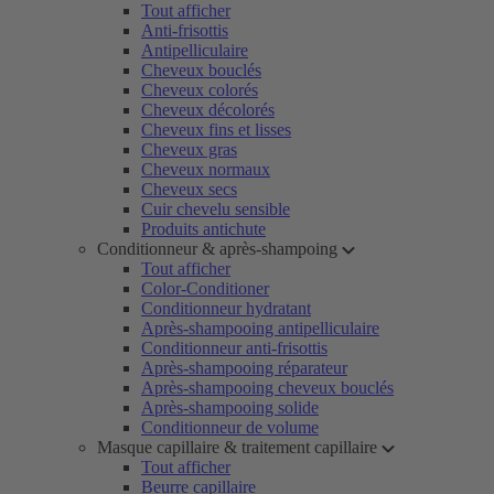
Tout afficher
Anti-frisottis
Antipelliculaire
Cheveux bouclés
Cheveux colorés
Cheveux décolorés
Cheveux fins et lisses
Cheveux gras
Cheveux normaux
Cheveux secs
Cuir chevelu sensible
Produits antichute
Conditionneur & après-shampoing
Tout afficher
Color-Conditioner
Conditionneur hydratant
Après-shampooing antipelliculaire
Conditionneur anti-frisottis
Après-shampooing réparateur
Après-shampooing cheveux bouclés
Après-shampooing solide
Conditionneur de volume
Masque capillaire & traitement capillaire
Tout afficher
Beurre capillaire