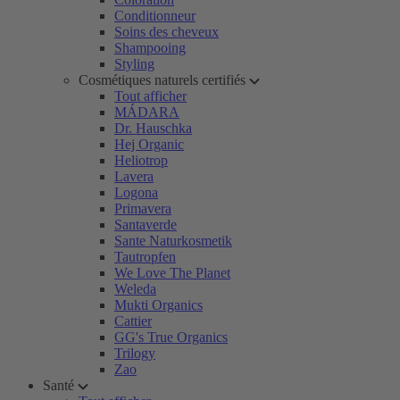
Conditionneur
Soins des cheveux
Shampooing
Styling
Cosmétiques naturels certifiés
Tout afficher
MÁDARA
Dr. Hauschka
Hej Organic
Heliotrop
Lavera
Logona
Primavera
Santaverde
Sante Naturkosmetik
Tautropfen
We Love The Planet
Weleda
Mukti Organics
Cattier
GG's True Organics
Trilogy
Zao
Santé