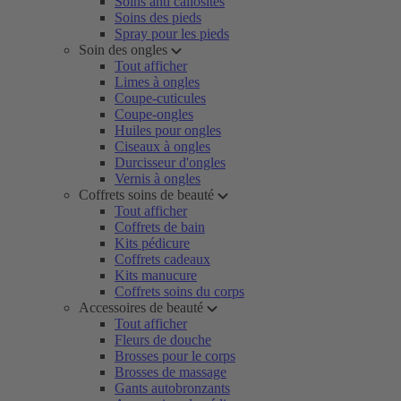
Soins anti callosités
Soins des pieds
Spray pour les pieds
Soin des ongles
Tout afficher
Limes à ongles
Coupe-cuticules
Coupe-ongles
Huiles pour ongles
Ciseaux à ongles
Durcisseur d'ongles
Vernis à ongles
Coffrets soins de beauté
Tout afficher
Coffrets de bain
Kits pédicure
Coffrets cadeaux
Kits manucure
Coffrets soins du corps
Accessoires de beauté
Tout afficher
Fleurs de douche
Brosses pour le corps
Brosses de massage
Gants autobronzants