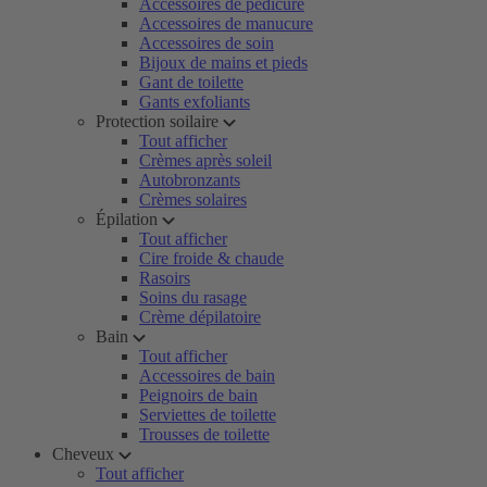
Accessoires de pédicure
Accessoires de manucure
Accessoires de soin
Bijoux de mains et pieds
Gant de toilette
Gants exfoliants
Protection soilaire
Tout afficher
Crèmes après soleil
Autobronzants
Crèmes solaires
Épilation
Tout afficher
Cire froide & chaude
Rasoirs
Soins du rasage
Crème dépilatoire
Bain
Tout afficher
Accessoires de bain
Peignoirs de bain
Serviettes de toilette
Trousses de toilette
Cheveux
Tout afficher