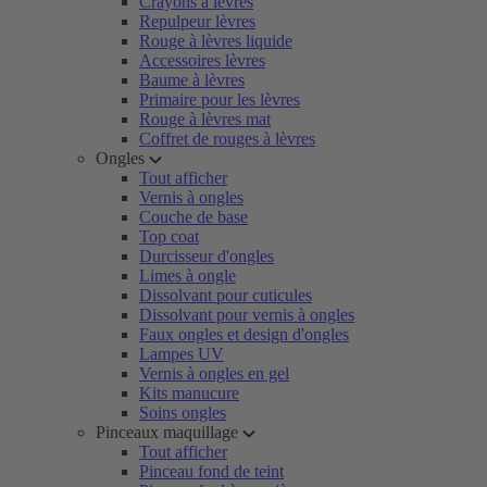
Crayons à lèvres
Repulpeur lèvres
Rouge à lèvres liquide
Accessoires lèvres
Baume à lèvres
Primaire pour les lèvres
Rouge à lèvres mat
Coffret de rouges à lèvres
Ongles
Tout afficher
Vernis à ongles
Couche de base
Top coat
Durcisseur d'ongles
Limes à ongle
Dissolvant pour cuticules
Dissolvant pour vernis à ongles
Faux ongles et design d'ongles
Lampes UV
Vernis à ongles en gel
Kits manucure
Soins ongles
Pinceaux maquillage
Tout afficher
Pinceau fond de teint