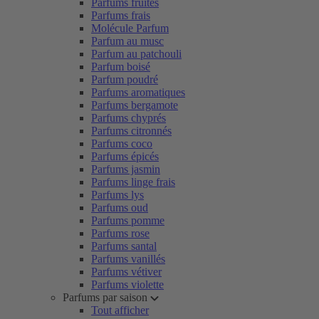
Parfums fruités
Parfums frais
Molécule Parfum
Parfum au musc
Parfum au patchouli
Parfum boisé
Parfum poudré
Parfums aromatiques
Parfums bergamote
Parfums chyprés
Parfums citronnés
Parfums coco
Parfums épicés
Parfums jasmin
Parfums linge frais
Parfums lys
Parfums oud
Parfums pomme
Parfums rose
Parfums santal
Parfums vanillés
Parfums vétiver
Parfums violette
Parfums par saison
Tout afficher