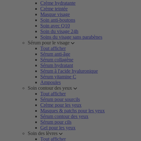
Crème hydratante
Crème teintée
Masque visage
Soin anti-boutons
Soin avec Q10
Soin du visage 24h
Soins du visage sans parabènes
Sérum pour le visage
Tout afficher
Sérum anti-âge
Sérum collagène
Sérum hydratant
Sérum à l'acide hyaluronique
Sérum vitamine C
Ampoules
Soin contour des yeux
Tout afficher
Sérum pour sourcils
Crème pour les yeux
Masques & patchs pour les yeux
Sérum contour des yeux
Sérum pour cils
Gel pour les yeux
Soin des lèvres
Tout afficher