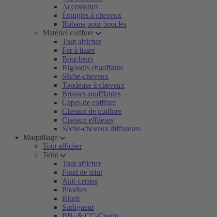
Accessoires
Épingles à cheveux
Rubans pour boucles
Matériel coiffure
Tout afficher
Fer à lisser
Boucleurs
Bigoudis chauffants
Sèche-cheveux
Tondeuse à cheveux
Brosses soufflantes
Capes de coiffure
Ciseaux de coiffure
Ciseaux effileurs
Sèche-cheveux diffuseurs
Maquillage
Tout afficher
Teint
Tout afficher
Fond de teint
Anti-cernes
Poudres
Blush
Surligneur
BB- & CC-Cream