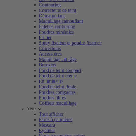
Contouring
Correcteurs de teint
Démaquillant
Maquillage camouflant
Palettes contouring
Poudres minérales
Primer
Spray fixateur et poudre fixatrice
Correcteurs
Accessoires
Maquillage anti-âge
Bronzers
Fond de teint compact
Fond de teint crème
Enlumineurs
Fond de teint fluide
Poudres compactes
Poudres libres
Coffrets maquillage
Yeux
Tout afficher
Fards à paupières
Mascara
Eyeliner
Fards à paupières crème