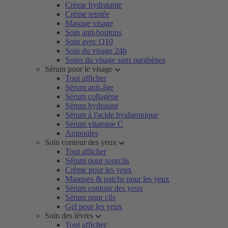
Crème hydratante
Crème teintée
Masque visage
Soin anti-boutons
Soin avec Q10
Soin du visage 24h
Soins du visage sans parabènes
Sérum pour le visage
Tout afficher
Sérum anti-âge
Sérum collagène
Sérum hydratant
Sérum à l'acide hyaluronique
Sérum vitamine C
Ampoules
Soin contour des yeux
Tout afficher
Sérum pour sourcils
Crème pour les yeux
Masques & patchs pour les yeux
Sérum contour des yeux
Sérum pour cils
Gel pour les yeux
Soin des lèvres
Tout afficher