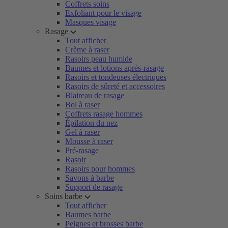
Coffrets soins
Exfoliant pour le visage
Masques visage
Rasage
Tout afficher
Crème à raser
Rasoirs peau humide
Baumes et lotions après-rasage
Rasoirs et tondeuses électriques
Rasoirs de sûreté et accessoires
Blaireau de rasage
Bol à raser
Coffrets rasage hommes
Épilation du nez
Gel à raser
Mousse à raser
Pré-rasage
Rasoir
Rasoirs pour hommes
Savons à barbe
Support de rasage
Soins barbe
Tout afficher
Baumes barbe
Peignes et brosses barbe