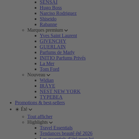
SENSAI
Hugo Boss
Narciso Rodriguez
Shiseido
Rabanne
Marques premium
Yves Saint Laurent
GIVENCHY
GUERLAIN
Parfums de Marly
INITIO Parfums Privés
La Mer
Tom Ford
Nouveau
Widian
IRÄYE
NEST NEW YORK
TYPEBEA
Promotions & best-sellers
☀️ Été
Tout afficher
Highlights
Travel Essentials
Tendances beauté été 2026
Les essentiels d’été pour lui