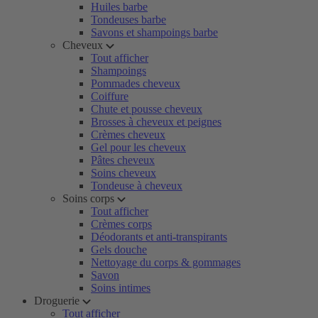
Huiles barbe
Tondeuses barbe
Savons et shampoings barbe
Cheveux
Tout afficher
Shampoings
Pommades cheveux
Coiffure
Chute et pousse cheveux
Brosses à cheveux et peignes
Crèmes cheveux
Gel pour les cheveux
Pâtes cheveux
Soins cheveux
Tondeuse à cheveux
Soins corps
Tout afficher
Crèmes corps
Déodorants et anti-transpirants
Gels douche
Nettoyage du corps & gommages
Savon
Soins intimes
Droguerie
Tout afficher