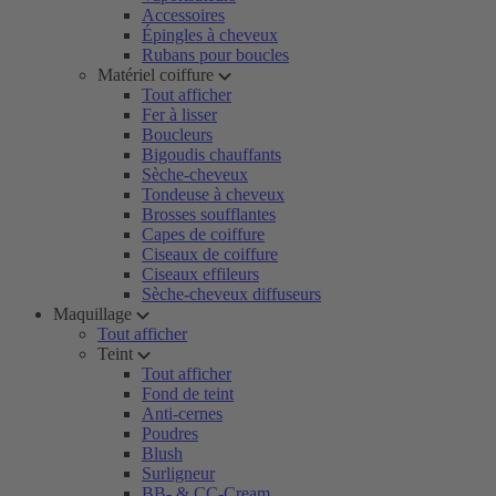
Accessoires
Épingles à cheveux
Rubans pour boucles
Matériel coiffure
Tout afficher
Fer à lisser
Boucleurs
Bigoudis chauffants
Sèche-cheveux
Tondeuse à cheveux
Brosses soufflantes
Capes de coiffure
Ciseaux de coiffure
Ciseaux effileurs
Sèche-cheveux diffuseurs
Maquillage
Tout afficher
Teint
Tout afficher
Fond de teint
Anti-cernes
Poudres
Blush
Surligneur
BB- & CC-Cream