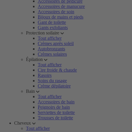
Accessoires de pédicure
Accessoires de manucure
Accessoires de soin
Bijoux de mains et pieds
Gant de toilette
Gants exfoliants
Protection soilaire
Tout afficher
Crèmes après soleil
Autobronzants
Crèmes solaires
Épilation
Tout afficher
Cire froide & chaude
Rasoirs
Soins du rasage
Crème dépilatoire
Bain
Tout afficher
Accessoires de bain
Peignoirs de bain
Serviettes de toilette
Trousses de toilette
Cheveux
Tout afficher