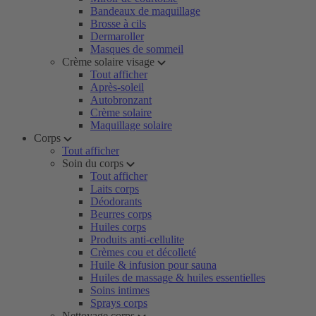
Bandeaux de maquillage
Brosse à cils
Dermaroller
Masques de sommeil
Crème solaire visage
Tout afficher
Après-soleil
Autobronzant
Crème solaire
Maquillage solaire
Corps
Tout afficher
Soin du corps
Tout afficher
Laits corps
Déodorants
Beurres corps
Huiles corps
Produits anti-cellulite
Crèmes cou et décolleté
Huile & infusion pour sauna
Huiles de massage & huiles essentielles
Soins intimes
Sprays corps
Nettoyage corps