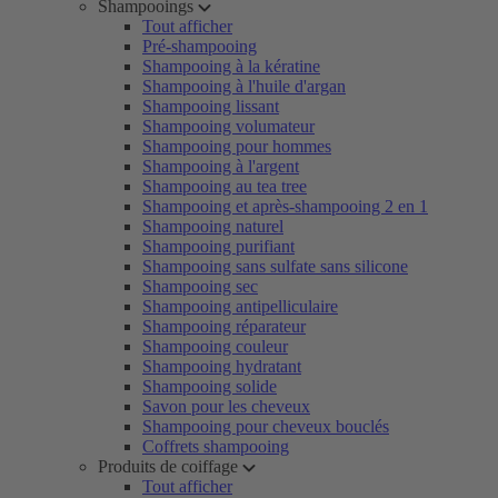
Shampooings
Tout afficher
Pré-shampooing
Shampooing à la kératine
Shampooing à l'huile d'argan
Shampooing lissant
Shampooing volumateur
Shampooing pour hommes
Shampooing à l'argent
Shampooing au tea tree
Shampooing et après-shampooing 2 en 1
Shampooing naturel
Shampooing purifiant
Shampooing sans sulfate sans silicone
Shampooing sec
Shampooing antipelliculaire
Shampooing réparateur
Shampooing couleur
Shampooing hydratant
Shampooing solide
Savon pour les cheveux
Shampooing pour cheveux bouclés
Coffrets shampooing
Produits de coiffage
Tout afficher