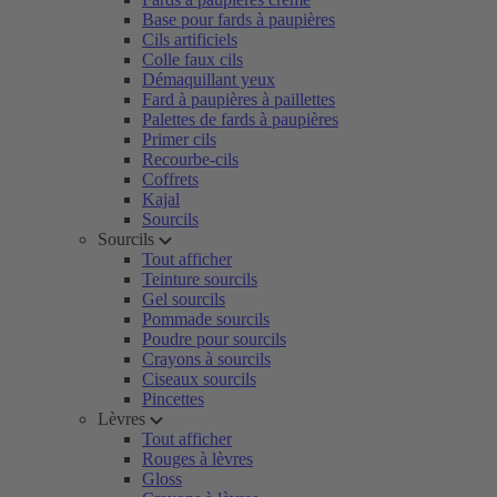
Base pour fards à paupières
Cils artificiels
Colle faux cils
Démaquillant yeux
Fard à paupières à paillettes
Palettes de fards à paupières
Primer cils
Recourbe-cils
Coffrets
Kajal
Sourcils
Sourcils
Tout afficher
Teinture sourcils
Gel sourcils
Pommade sourcils
Poudre pour sourcils
Crayons à sourcils
Ciseaux sourcils
Pincettes
Lèvres
Tout afficher
Rouges à lèvres
Gloss