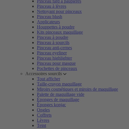
Pinceau fard à paupières
Pinceau à lèvres
Nettoyant pour pinceaux
Pinceau blush
Applicateurs
Houppettes à poudre
Kits pinceaux maquillage
Pinceau à poudre
Pinceau à sourcils
Pinceau anti-cernes
Pinceau eyeliner
Pinceau highlighter
Pinceau pour masque
Pochettes de pinceaux
Accessoires sourcils
Tout afficher
Taille-crayon maquillage
Miroirs cosmétiques et miroirs de maquillage
Palette de maquillage vide
Éponges de maquillage
Éponges konjac
Ongles
Coffrets
Lèvres
Teint