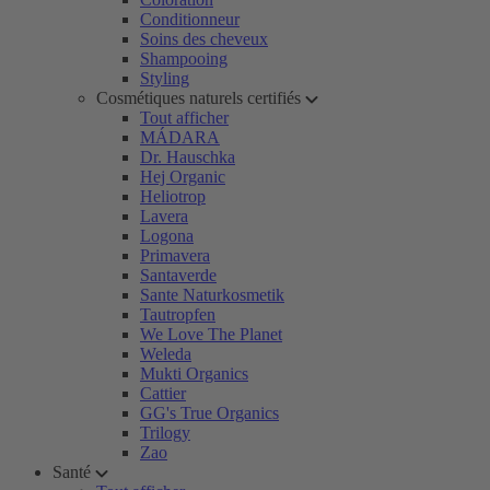
Conditionneur
Soins des cheveux
Shampooing
Styling
Cosmétiques naturels certifiés
Tout afficher
MÁDARA
Dr. Hauschka
Hej Organic
Heliotrop
Lavera
Logona
Primavera
Santaverde
Sante Naturkosmetik
Tautropfen
We Love The Planet
Weleda
Mukti Organics
Cattier
GG's True Organics
Trilogy
Zao
Santé