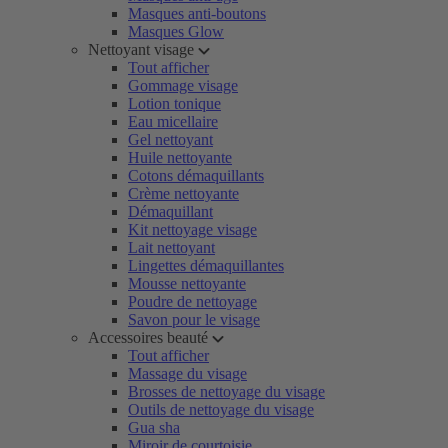
Masques anti-boutons
Masques Glow
Nettoyant visage
Tout afficher
Gommage visage
Lotion tonique
Eau micellaire
Gel nettoyant
Huile nettoyante
Cotons démaquillants
Crème nettoyante
Démaquillant
Kit nettoyage visage
Lait nettoyant
Lingettes démaquillantes
Mousse nettoyante
Poudre de nettoyage
Savon pour le visage
Accessoires beauté
Tout afficher
Massage du visage
Brosses de nettoyage du visage
Outils de nettoyage du visage
Gua sha
Miroir de courtoisie