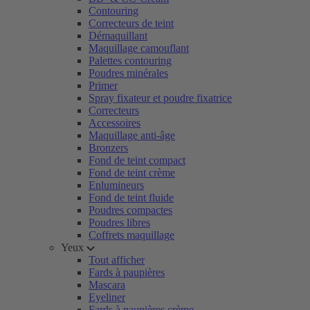
Contouring
Correcteurs de teint
Démaquillant
Maquillage camouflant
Palettes contouring
Poudres minérales
Primer
Spray fixateur et poudre fixatrice
Correcteurs
Accessoires
Maquillage anti-âge
Bronzers
Fond de teint compact
Fond de teint crème
Enlumineurs
Fond de teint fluide
Poudres compactes
Poudres libres
Coffrets maquillage
Yeux
Tout afficher
Fards à paupières
Mascara
Eyeliner
Fards à paupières crème