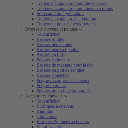
Traitement capillaire pour cheveux secs
Traitement capillaire pour cheveux colorés
Soin capillaire hydratation
Traitement capillaire à la kératine
Traitement pour cheveux bouclés
Brosses à cheveux et peignes
Tout afficher
Brosses rondes
Brosses démêlantes
Brosses plates et paddle
Brosses en bois
Peignes à cheveux
Brosses de massage pour la tête
Brosses en poil de sanglier
Brosses squelettes
Peignes à couper les cheveux
Peignes à queue
Peignes pour cheveux bouclés
Accessoires cheveux
Tout afficher
Élastiques à cheveux
Bigoudis
Chouchous
Barrettes & pinces à cheveux
Vaporisateurs