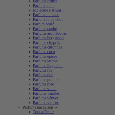
Parfums fruités
Parfums frais
Molécule Parfum
Parfum au musc
Parfum au patchouli
Parfum boisé
Parfum poudré
Parfums aromatiques
Parfums bergamote
Parfums chyprés
Parfums citronnés
Parfums coco
Parfums épicés
Parfums jasmin
Parfums linge frais
Parfums lys
Parfums oud
Parfums pomme
Parfums rose
Parfums santal
Parfums vanillés
Parfums vétiver
Parfums violette
Parfums par saison
Tout afficher