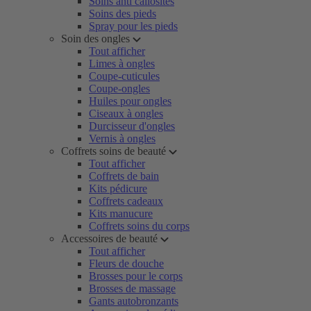
Soins anti callosités
Soins des pieds
Spray pour les pieds
Soin des ongles
Tout afficher
Limes à ongles
Coupe-cuticules
Coupe-ongles
Huiles pour ongles
Ciseaux à ongles
Durcisseur d'ongles
Vernis à ongles
Coffrets soins de beauté
Tout afficher
Coffrets de bain
Kits pédicure
Coffrets cadeaux
Kits manucure
Coffrets soins du corps
Accessoires de beauté
Tout afficher
Fleurs de douche
Brosses pour le corps
Brosses de massage
Gants autobronzants