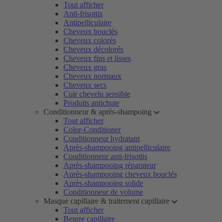
Tout afficher
Anti-frisottis
Antipelliculaire
Cheveux bouclés
Cheveux colorés
Cheveux décolorés
Cheveux fins et lisses
Cheveux gras
Cheveux normaux
Cheveux secs
Cuir chevelu sensible
Produits antichute
Conditionneur & après-shampoing
Tout afficher
Color-Conditioner
Conditionneur hydratant
Après-shampooing antipelliculaire
Conditionneur anti-frisottis
Après-shampooing réparateur
Après-shampooing cheveux bouclés
Après-shampooing solide
Conditionneur de volume
Masque capillaire & traitement capillaire
Tout afficher
Beurre capillaire