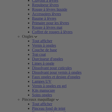
Crayons à lèvres
Repulpeur lèvres
Rouge à lèvres liquide
Accessoires lèvres
Baume à lèvres
Primaire pour les lèvres
Rouge à lèvres mat
Coffret de rouges à lèvres
Ongles
Tout afficher
Vernis à ongles
Couche de base
Top coat
Durcisseur d'ongles
Limes à ongle
Dissolvant pour cuticules
Dissolvant pour vernis à ongles
Faux ongles et design d'ongles
Lampes UV
Vernis à ongles en gel
Kits manucure
Soins ongles
Pinceaux maquillage
Tout afficher
Pinceau fond de teint