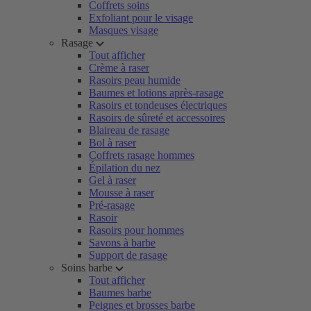
Coffrets soins
Exfoliant pour le visage
Masques visage
Rasage
Tout afficher
Crème à raser
Rasoirs peau humide
Baumes et lotions après-rasage
Rasoirs et tondeuses électriques
Rasoirs de sûreté et accessoires
Blaireau de rasage
Bol à raser
Coffrets rasage hommes
Épilation du nez
Gel à raser
Mousse à raser
Pré-rasage
Rasoir
Rasoirs pour hommes
Savons à barbe
Support de rasage
Soins barbe
Tout afficher
Baumes barbe
Peignes et brosses barbe