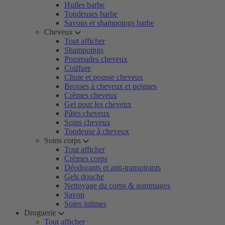
Huiles barbe
Tondeuses barbe
Savons et shampoings barbe
Cheveux
Tout afficher
Shampoings
Pommades cheveux
Coiffure
Chute et pousse cheveux
Brosses à cheveux et peignes
Crèmes cheveux
Gel pour les cheveux
Pâtes cheveux
Soins cheveux
Tondeuse à cheveux
Soins corps
Tout afficher
Crèmes corps
Déodorants et anti-transpirants
Gels douche
Nettoyage du corps & gommages
Savon
Soins intimes
Droguerie
Tout afficher