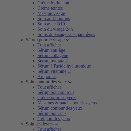
Crème hydratante
Crème teintée
Masque visage
Soin anti-boutons
Soin avec Q10
Soin du visage 24h
Soins du visage sans parabènes
Sérum pour le visage
Tout afficher
Sérum anti-âge
Sérum collagène
Sérum hydratant
Sérum à l'acide hyaluronique
Sérum vitamine C
Ampoules
Soin contour des yeux
Tout afficher
Sérum pour sourcils
Crème pour les yeux
Masques & patchs pour les yeux
Sérum contour des yeux
Sérum pour cils
Gel pour les yeux
Soin des lèvres
Tout afficher