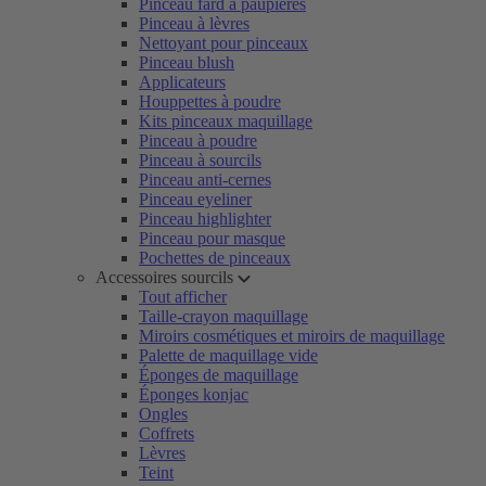
Pinceau fard à paupières
Pinceau à lèvres
Nettoyant pour pinceaux
Pinceau blush
Applicateurs
Houppettes à poudre
Kits pinceaux maquillage
Pinceau à poudre
Pinceau à sourcils
Pinceau anti-cernes
Pinceau eyeliner
Pinceau highlighter
Pinceau pour masque
Pochettes de pinceaux
Accessoires sourcils
Tout afficher
Taille-crayon maquillage
Miroirs cosmétiques et miroirs de maquillage
Palette de maquillage vide
Éponges de maquillage
Éponges konjac
Ongles
Coffrets
Lèvres
Teint