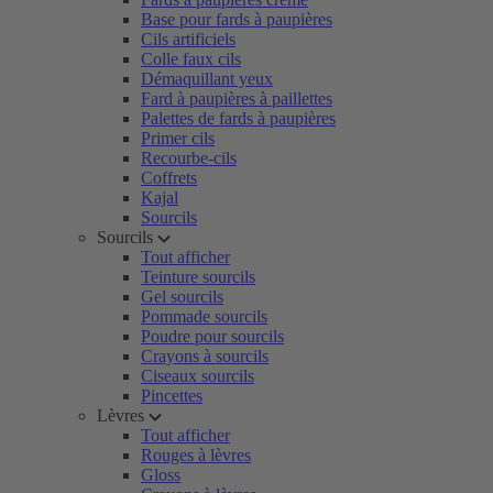
Base pour fards à paupières
Cils artificiels
Colle faux cils
Démaquillant yeux
Fard à paupières à paillettes
Palettes de fards à paupières
Primer cils
Recourbe-cils
Coffrets
Kajal
Sourcils
Sourcils
Tout afficher
Teinture sourcils
Gel sourcils
Pommade sourcils
Poudre pour sourcils
Crayons à sourcils
Ciseaux sourcils
Pincettes
Lèvres
Tout afficher
Rouges à lèvres
Gloss