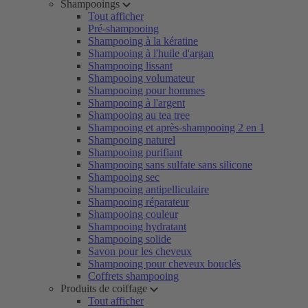
Shampooings
Tout afficher
Pré-shampooing
Shampooing à la kératine
Shampooing à l'huile d'argan
Shampooing lissant
Shampooing volumateur
Shampooing pour hommes
Shampooing à l'argent
Shampooing au tea tree
Shampooing et après-shampooing 2 en 1
Shampooing naturel
Shampooing purifiant
Shampooing sans sulfate sans silicone
Shampooing sec
Shampooing antipelliculaire
Shampooing réparateur
Shampooing couleur
Shampooing hydratant
Shampooing solide
Savon pour les cheveux
Shampooing pour cheveux bouclés
Coffrets shampooing
Produits de coiffage
Tout afficher