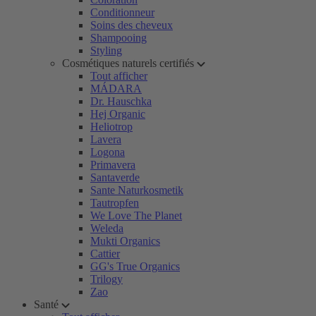
Conditionneur
Soins des cheveux
Shampooing
Styling
Cosmétiques naturels certifiés
Tout afficher
MÁDARA
Dr. Hauschka
Hej Organic
Heliotrop
Lavera
Logona
Primavera
Santaverde
Sante Naturkosmetik
Tautropfen
We Love The Planet
Weleda
Mukti Organics
Cattier
GG's True Organics
Trilogy
Zao
Santé