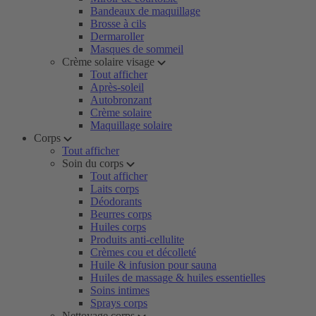
Bandeaux de maquillage
Brosse à cils
Dermaroller
Masques de sommeil
Crème solaire visage
Tout afficher
Après-soleil
Autobronzant
Crème solaire
Maquillage solaire
Corps
Tout afficher
Soin du corps
Tout afficher
Laits corps
Déodorants
Beurres corps
Huiles corps
Produits anti-cellulite
Crèmes cou et décolleté
Huile & infusion pour sauna
Huiles de massage & huiles essentielles
Soins intimes
Sprays corps
Nettoyage corps