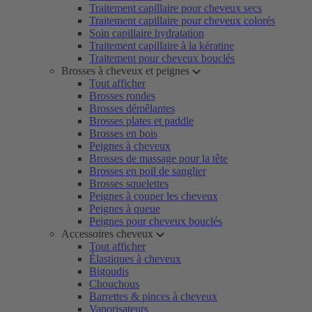
Traitement capillaire pour cheveux secs
Traitement capillaire pour cheveux colorés
Soin capillaire hydratation
Traitement capillaire à la kératine
Traitement pour cheveux bouclés
Brosses à cheveux et peignes
Tout afficher
Brosses rondes
Brosses démêlantes
Brosses plates et paddle
Brosses en bois
Peignes à cheveux
Brosses de massage pour la tête
Brosses en poil de sanglier
Brosses squelettes
Peignes à couper les cheveux
Peignes à queue
Peignes pour cheveux bouclés
Accessoires cheveux
Tout afficher
Élastiques à cheveux
Bigoudis
Chouchous
Barrettes & pinces à cheveux
Vaporisateurs