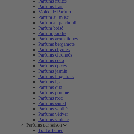
Parfums fruités
Parfums frais
Molécule Parfum
Parfum au musc
Parfum au patchouli
Parfum boisé
Parfum poudré
Parfums aromatiques
Parfums bergamote
Parfums chyprés
Parfums citronnés
Parfums coco
Parfums épicés
Parfums jasmin
Parfums linge frais
Parfums lys
Parfums oud
Parfums pomme
Parfums rose
Parfums santal
Parfums vanillés
Parfums vétiver
Parfums violette
Parfums par saison
Tout afficher