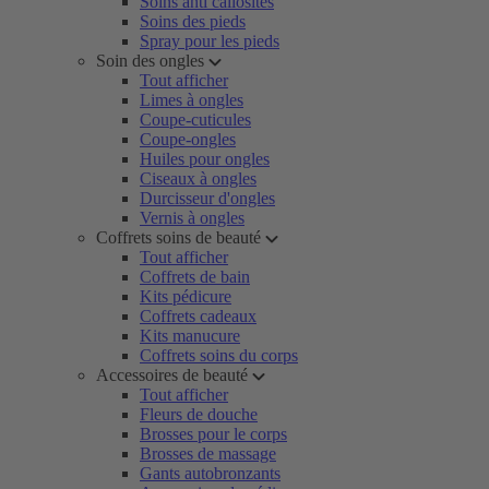
Soins anti callosités
Soins des pieds
Spray pour les pieds
Soin des ongles
Tout afficher
Limes à ongles
Coupe-cuticules
Coupe-ongles
Huiles pour ongles
Ciseaux à ongles
Durcisseur d'ongles
Vernis à ongles
Coffrets soins de beauté
Tout afficher
Coffrets de bain
Kits pédicure
Coffrets cadeaux
Kits manucure
Coffrets soins du corps
Accessoires de beauté
Tout afficher
Fleurs de douche
Brosses pour le corps
Brosses de massage
Gants autobronzants