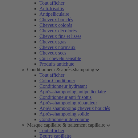
Tout afficher
Anti-frisottis
Antipelliculaire
Cheveux bouclés
Cheveux colorés
Cheveux décolorés
Cheveux fins et lisses
Cheveux gras
Cheveux normaux
Cheveux secs
Cuir chevelu sensible
Produits antichute
Conditionneur & après-shampoing
Tout afficher
Color-Conditioner
Conditionneur hydratant
Après-shampooing antipelliculaire
Conditionneur anti-frisottis
Après-shampooing réparateur
Après-shampooing cheveux bouclés
Après-shampooing solide
Conditionneur de volume
Masque capillaire & traitement capillaire
Tout afficher
Beurre capillaire