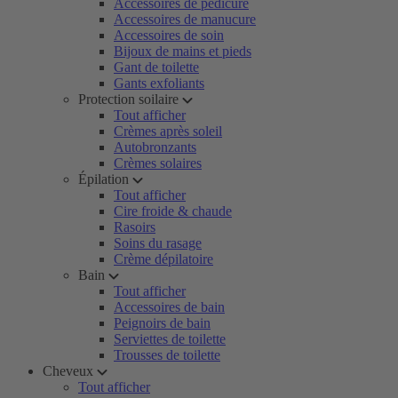
Accessoires de pédicure
Accessoires de manucure
Accessoires de soin
Bijoux de mains et pieds
Gant de toilette
Gants exfoliants
Protection soilaire
Tout afficher
Crèmes après soleil
Autobronzants
Crèmes solaires
Épilation
Tout afficher
Cire froide & chaude
Rasoirs
Soins du rasage
Crème dépilatoire
Bain
Tout afficher
Accessoires de bain
Peignoirs de bain
Serviettes de toilette
Trousses de toilette
Cheveux
Tout afficher