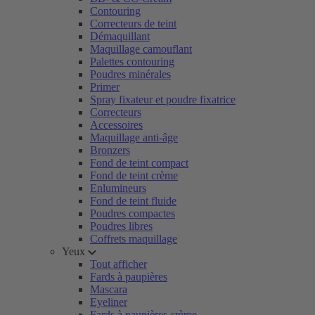
Contouring
Correcteurs de teint
Démaquillant
Maquillage camouflant
Palettes contouring
Poudres minérales
Primer
Spray fixateur et poudre fixatrice
Correcteurs
Accessoires
Maquillage anti-âge
Bronzers
Fond de teint compact
Fond de teint crème
Enlumineurs
Fond de teint fluide
Poudres compactes
Poudres libres
Coffrets maquillage
Yeux
Tout afficher
Fards à paupières
Mascara
Eyeliner
Fards à paupières crème