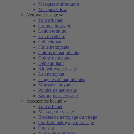
Masques anti-boutons
Masques Glow
Nettoyant visage
Tout afficher
Gommage visage
Lotion tonique
Eau micellaire
Gel nettoyant
Huile nettoyante
Cotons démaquillants
Crème nettoyante
Démaquillant
Kit nettoyage visage
Lait nettoyant
Lingettes démaquillantes
Mousse nettoyante
Poudre de nettoyage
Savon pour le visage
Accessoires beauté
Tout afficher
Massage du visage
Brosses de nettoyage du visage
Outils de nettoyage du visage
Gua sha
Miroir de courtoisie