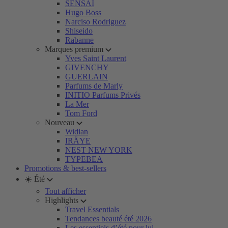
SENSAI
Hugo Boss
Narciso Rodriguez
Shiseido
Rabanne
Marques premium
Yves Saint Laurent
GIVENCHY
GUERLAIN
Parfums de Marly
INITIO Parfums Privés
La Mer
Tom Ford
Nouveau
Widian
IRÄYE
NEST NEW YORK
TYPEBEA
Promotions & best-sellers
☀️ Été
Tout afficher
Highlights
Travel Essentials
Tendances beauté été 2026
Les essentiels d’été pour lui