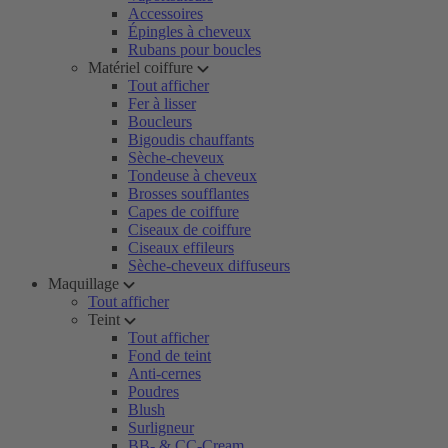
Accessoires
Épingles à cheveux
Rubans pour boucles
Matériel coiffure
Tout afficher
Fer à lisser
Boucleurs
Bigoudis chauffants
Sèche-cheveux
Tondeuse à cheveux
Brosses soufflantes
Capes de coiffure
Ciseaux de coiffure
Ciseaux effileurs
Sèche-cheveux diffuseurs
Maquillage
Tout afficher
Teint
Tout afficher
Fond de teint
Anti-cernes
Poudres
Blush
Surligneur
BB- & CC-Cream