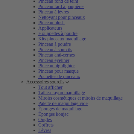
Pinceau fond de teint
Pinceau fard à paupières
Pinceau à lèvres
Nettoyant pour pinceaux
Pinceau blush
Applicateurs
Houppettes à poudre
Kits pinceaux maquillage
Pinceau à poudre
Pinceau à sourcils
Pinceau anti-cernes
Pinceau eyeliner
Pinceau highlighter
Pinceau pour masque
Pochettes de pinceaux
Accessoires sourcils
Tout afficher
Taille-crayon maquillage
Miroirs cosmétiques et miroirs de maquillage
Palette de maquillage vide
Éponges de maquillage
Éponges konjac
Ongles
Coffrets
Lèvres