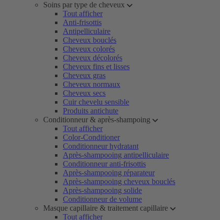
Soins par type de cheveux
Tout afficher
Anti-frisottis
Antipelliculaire
Cheveux bouclés
Cheveux colorés
Cheveux décolorés
Cheveux fins et lisses
Cheveux gras
Cheveux normaux
Cheveux secs
Cuir chevelu sensible
Produits antichute
Conditionneur & après-shampoing
Tout afficher
Color-Conditioner
Conditionneur hydratant
Après-shampooing antipelliculaire
Conditionneur anti-frisottis
Après-shampooing réparateur
Après-shampooing cheveux bouclés
Après-shampooing solide
Conditionneur de volume
Masque capillaire & traitement capillaire
Tout afficher