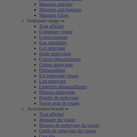
Masques anti-âge
Masques anti-boutons
Masques Glow
Nettoyant visage
Tout afficher
Gommage visage
Lotion tonique
Eau micellaire
Gel nettoyant
Huile nettoyante
Cotons démaquillants
Crème nettoyante
Démaquillant
Kit nettoyage visage
Lait nettoyant
Lingettes démaquillantes
Mousse nettoyante
Poudre de nettoyage
Savon pour le visage
Accessoires beauté
Tout afficher
Massage du visage
Brosses de nettoyage du visage
Outils de nettoyage du visage
Gua sha