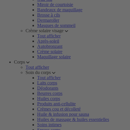
Miroir de courtoisie
Bandeaux de maquillage
Brosse à cils
Dermaroller
Masques de sommeil
Crème solaire visage
Tout afficher
Après-soleil
Autobronzant
Crème solaire
Maquillage solaire
Corps
Tout afficher
Soin du corps
Tout afficher
Laits corps
Déodorants
Beurres corps
Huiles corps
Produits anti-cellulite
Crèmes cou et décolleté
Huile & infusion pour sauna
Huiles de massage & huiles essentielles
Soins intimes
Sprays corps