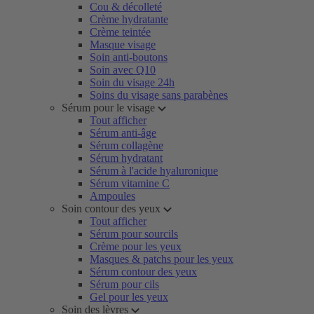
Cou & décolleté
Crème hydratante
Crème teintée
Masque visage
Soin anti-boutons
Soin avec Q10
Soin du visage 24h
Soins du visage sans parabènes
Sérum pour le visage
Tout afficher
Sérum anti-âge
Sérum collagène
Sérum hydratant
Sérum à l'acide hyaluronique
Sérum vitamine C
Ampoules
Soin contour des yeux
Tout afficher
Sérum pour sourcils
Crème pour les yeux
Masques & patchs pour les yeux
Sérum contour des yeux
Sérum pour cils
Gel pour les yeux
Soin des lèvres