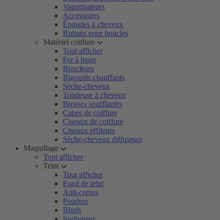
Vaporisateurs
Accessoires
Épingles à cheveux
Rubans pour boucles
Matériel coiffure
Tout afficher
Fer à lisser
Boucleurs
Bigoudis chauffants
Sèche-cheveux
Tondeuse à cheveux
Brosses soufflantes
Capes de coiffure
Ciseaux de coiffure
Ciseaux effileurs
Sèche-cheveux diffuseurs
Maquillage
Tout afficher
Teint
Tout afficher
Fond de teint
Anti-cernes
Poudres
Blush
Surligneur