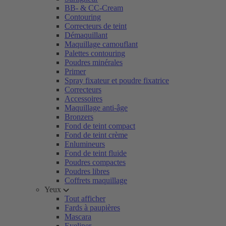
BB- & CC-Cream
Contouring
Correcteurs de teint
Démaquillant
Maquillage camouflant
Palettes contouring
Poudres minérales
Primer
Spray fixateur et poudre fixatrice
Correcteurs
Accessoires
Maquillage anti-âge
Bronzers
Fond de teint compact
Fond de teint crème
Enlumineurs
Fond de teint fluide
Poudres compactes
Poudres libres
Coffrets maquillage
Yeux
Tout afficher
Fards à paupières
Mascara
Eyeliner