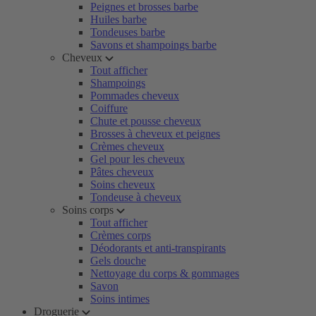
Peignes et brosses barbe
Huiles barbe
Tondeuses barbe
Savons et shampoings barbe
Cheveux
Tout afficher
Shampoings
Pommades cheveux
Coiffure
Chute et pousse cheveux
Brosses à cheveux et peignes
Crèmes cheveux
Gel pour les cheveux
Pâtes cheveux
Soins cheveux
Tondeuse à cheveux
Soins corps
Tout afficher
Crèmes corps
Déodorants et anti-transpirants
Gels douche
Nettoyage du corps & gommages
Savon
Soins intimes
Droguerie