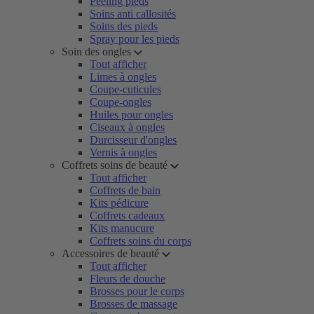
Peeling pieds
Soins anti callosités
Soins des pieds
Spray pour les pieds
Soin des ongles
Tout afficher
Limes à ongles
Coupe-cuticules
Coupe-ongles
Huiles pour ongles
Ciseaux à ongles
Durcisseur d'ongles
Vernis à ongles
Coffrets soins de beauté
Tout afficher
Coffrets de bain
Kits pédicure
Coffrets cadeaux
Kits manucure
Coffrets soins du corps
Accessoires de beauté
Tout afficher
Fleurs de douche
Brosses pour le corps
Brosses de massage