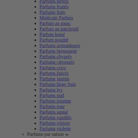
Parfums fleuris
Parfums fruités
Parfums frais
Molécule Parfum
Parfum au musc
Parfum au patchouli
Parfum boisé
Parfum poudré
Parfums aromatiques
Parfums bergamote
Parfums chyprés
Parfums citronnés
Parfums coco
Parfums épicés
Parfums jasmin
Parfums linge frais
Parfums lys
Parfums oud
Parfums pomme
Parfums rose
Parfums santal
Parfums vanillés
Parfums vétiver
Parfums violette
Parfums par saison