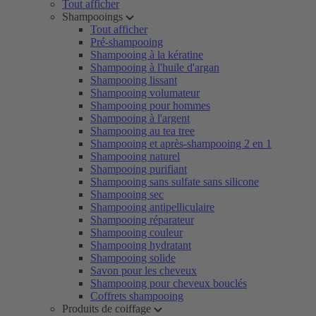
Tout afficher
Shampooings
Tout afficher
Pré-shampooing
Shampooing à la kératine
Shampooing à l'huile d'argan
Shampooing lissant
Shampooing volumateur
Shampooing pour hommes
Shampooing à l'argent
Shampooing au tea tree
Shampooing et après-shampooing 2 en 1
Shampooing naturel
Shampooing purifiant
Shampooing sans sulfate sans silicone
Shampooing sec
Shampooing antipelliculaire
Shampooing réparateur
Shampooing couleur
Shampooing hydratant
Shampooing solide
Savon pour les cheveux
Shampooing pour cheveux bouclés
Coffrets shampooing
Produits de coiffage