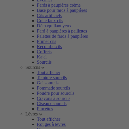
Fards à paupières crème
Base pour fards à paupières
Cils artificiels
Colle faux cils
Démaquillant yeux
Fard à paupières à paillettes
Palettes de fards à paupières
Primer cils
Recourbe-cils
Coffrets
Kajal
Sourcils
Sourcils
Tout afficher
Teinture sourcils
Gel sourcils
Pommade sourcils
Poudre pour sourcils
Crayons à sourcils
Ciseaux sourcils
Pincettes
Lèvres
Tout afficher
Rouges à lèvres