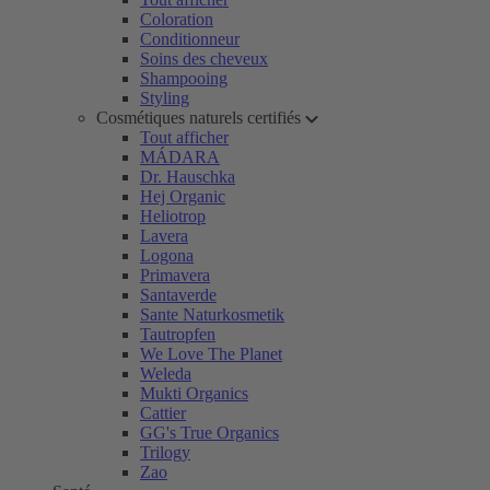
Coloration
Conditionneur
Soins des cheveux
Shampooing
Styling
Cosmétiques naturels certifiés
Tout afficher
MÁDARA
Dr. Hauschka
Hej Organic
Heliotrop
Lavera
Logona
Primavera
Santaverde
Sante Naturkosmetik
Tautropfen
We Love The Planet
Weleda
Mukti Organics
Cattier
GG's True Organics
Trilogy
Zao