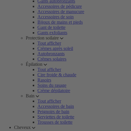
Gants autobronzants
Accessoires de pédicure
Accessoires de manucure
Accessoires de soin
Bijoux de mains et pieds
Gant de toilette
Gants exfoliants
Protection soilaire
Tout afficher
Crèmes après soleil
Autobronzants
Crèmes solaires
Épilation
Tout afficher
Cire froide & chaude
Rasoirs
Soins du rasage
Crème dépilatoire
Bain
Tout afficher
Accessoires de bain
Peignoirs de bain
Serviettes de toilette
Trousses de toilette
Cheveux