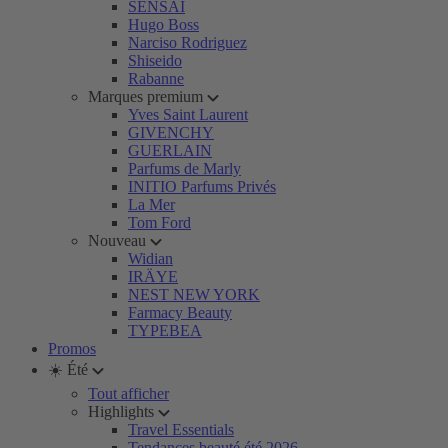
SENSAI
Hugo Boss
Narciso Rodriguez
Shiseido
Rabanne
Marques premium
Yves Saint Laurent
GIVENCHY
GUERLAIN
Parfums de Marly
INITIO Parfums Privés
La Mer
Tom Ford
Nouveau
Widian
IRÄYE
NEST NEW YORK
Farmacy Beauty
TYPEBEA
Promos
☀️ Été
Tout afficher
Highlights
Travel Essentials
Tendances beauté été 2026