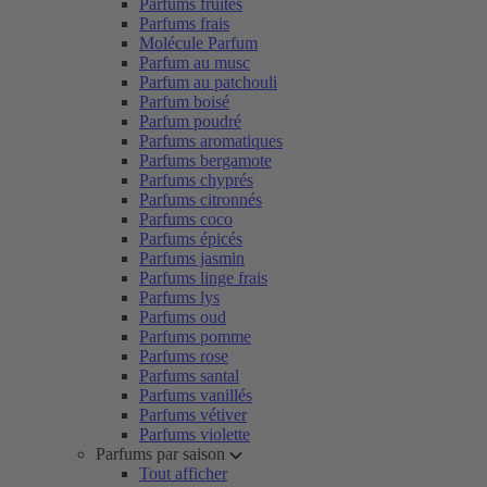
Parfums fruités
Parfums frais
Molécule Parfum
Parfum au musc
Parfum au patchouli
Parfum boisé
Parfum poudré
Parfums aromatiques
Parfums bergamote
Parfums chyprés
Parfums citronnés
Parfums coco
Parfums épicés
Parfums jasmin
Parfums linge frais
Parfums lys
Parfums oud
Parfums pomme
Parfums rose
Parfums santal
Parfums vanillés
Parfums vétiver
Parfums violette
Parfums par saison
Tout afficher