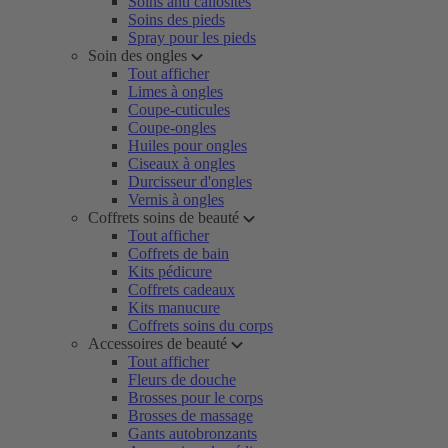
Soins anti callosités
Soins des pieds
Spray pour les pieds
Soin des ongles
Tout afficher
Limes à ongles
Coupe-cuticules
Coupe-ongles
Huiles pour ongles
Ciseaux à ongles
Durcisseur d'ongles
Vernis à ongles
Coffrets soins de beauté
Tout afficher
Coffrets de bain
Kits pédicure
Coffrets cadeaux
Kits manucure
Coffrets soins du corps
Accessoires de beauté
Tout afficher
Fleurs de douche
Brosses pour le corps
Brosses de massage
Gants autobronzants