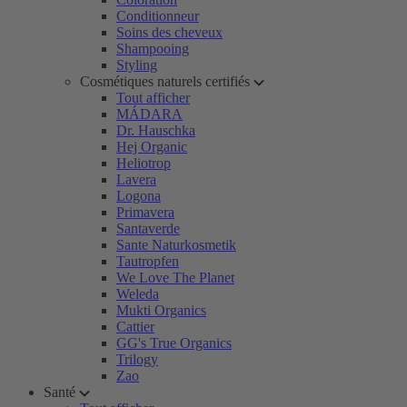
Conditionneur
Soins des cheveux
Shampooing
Styling
Cosmétiques naturels certifiés
Tout afficher
MÁDARA
Dr. Hauschka
Hej Organic
Heliotrop
Lavera
Logona
Primavera
Santaverde
Sante Naturkosmetik
Tautropfen
We Love The Planet
Weleda
Mukti Organics
Cattier
GG's True Organics
Trilogy
Zao
Santé