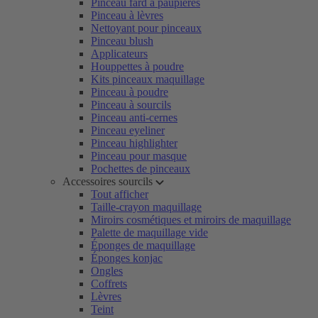
Pinceau fard à paupières
Pinceau à lèvres
Nettoyant pour pinceaux
Pinceau blush
Applicateurs
Houppettes à poudre
Kits pinceaux maquillage
Pinceau à poudre
Pinceau à sourcils
Pinceau anti-cernes
Pinceau eyeliner
Pinceau highlighter
Pinceau pour masque
Pochettes de pinceaux
Accessoires sourcils
Tout afficher
Taille-crayon maquillage
Miroirs cosmétiques et miroirs de maquillage
Palette de maquillage vide
Éponges de maquillage
Éponges konjac
Ongles
Coffrets
Lèvres
Teint