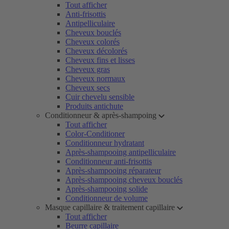
Tout afficher
Anti-frisottis
Antipelliculaire
Cheveux bouclés
Cheveux colorés
Cheveux décolorés
Cheveux fins et lisses
Cheveux gras
Cheveux normaux
Cheveux secs
Cuir chevelu sensible
Produits antichute
Conditionneur & après-shampoing
Tout afficher
Color-Conditioner
Conditionneur hydratant
Après-shampooing antipelliculaire
Conditionneur anti-frisottis
Après-shampooing réparateur
Après-shampooing cheveux bouclés
Après-shampooing solide
Conditionneur de volume
Masque capillaire & traitement capillaire
Tout afficher
Beurre capillaire