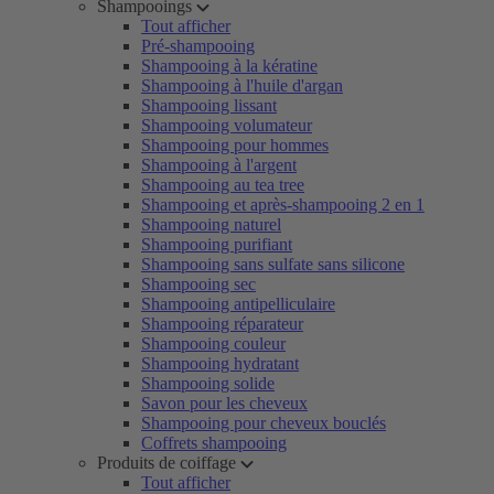
Shampooings
Tout afficher
Pré-shampooing
Shampooing à la kératine
Shampooing à l'huile d'argan
Shampooing lissant
Shampooing volumateur
Shampooing pour hommes
Shampooing à l'argent
Shampooing au tea tree
Shampooing et après-shampooing 2 en 1
Shampooing naturel
Shampooing purifiant
Shampooing sans sulfate sans silicone
Shampooing sec
Shampooing antipelliculaire
Shampooing réparateur
Shampooing couleur
Shampooing hydratant
Shampooing solide
Savon pour les cheveux
Shampooing pour cheveux bouclés
Coffrets shampooing
Produits de coiffage
Tout afficher