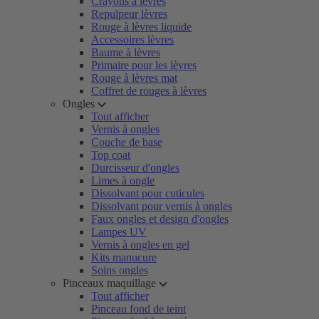
Crayons à lèvres
Repulpeur lèvres
Rouge à lèvres liquide
Accessoires lèvres
Baume à lèvres
Primaire pour les lèvres
Rouge à lèvres mat
Coffret de rouges à lèvres
Ongles
Tout afficher
Vernis à ongles
Couche de base
Top coat
Durcisseur d'ongles
Limes à ongle
Dissolvant pour cuticules
Dissolvant pour vernis à ongles
Faux ongles et design d'ongles
Lampes UV
Vernis à ongles en gel
Kits manucure
Soins ongles
Pinceaux maquillage
Tout afficher
Pinceau fond de teint