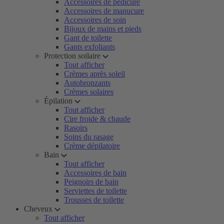
Accessoires de pédicure
Accessoires de manucure
Accessoires de soin
Bijoux de mains et pieds
Gant de toilette
Gants exfoliants
Protection soilaire
Tout afficher
Crèmes après soleil
Autobronzants
Crèmes solaires
Épilation
Tout afficher
Cire froide & chaude
Rasoirs
Soins du rasage
Crème dépilatoire
Bain
Tout afficher
Accessoires de bain
Peignoirs de bain
Serviettes de toilette
Trousses de toilette
Cheveux
Tout afficher