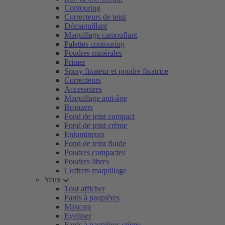
Contouring
Correcteurs de teint
Démaquillant
Maquillage camouflant
Palettes contouring
Poudres minérales
Primer
Spray fixateur et poudre fixatrice
Correcteurs
Accessoires
Maquillage anti-âge
Bronzers
Fond de teint compact
Fond de teint crème
Enlumineurs
Fond de teint fluide
Poudres compactes
Poudres libres
Coffrets maquillage
Yeux
Tout afficher
Fards à paupières
Mascara
Eyeliner
Fards à paupières crème