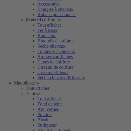
Accessoires
Épingles à cheveux
Rubans pour boucles
Matériel coiffure
Tout afficher
Fer à lisser
Boucleurs
Bigoudis chauffants
Sèche-cheveux
Tondeuse à cheveux
Brosses soufflantes
Capes de coiffure
Ciseaux de coiffure
Ciseaux effileurs
Sèche-cheveux diffuseurs
Maquillage
Tout afficher
Teint
Tout afficher
Fond de teint
Anti-cernes
Poudres
Blush
Surligneur
BB- & CC-Cream