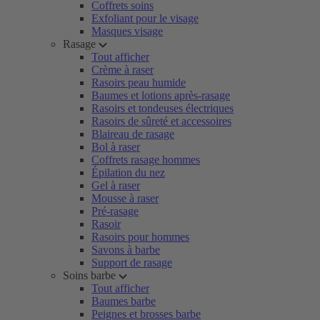
Coffrets soins
Exfoliant pour le visage
Masques visage
Rasage
Tout afficher
Crème à raser
Rasoirs peau humide
Baumes et lotions après-rasage
Rasoirs et tondeuses électriques
Rasoirs de sûreté et accessoires
Blaireau de rasage
Bol à raser
Coffrets rasage hommes
Épilation du nez
Gel à raser
Mousse à raser
Pré-rasage
Rasoir
Rasoirs pour hommes
Savons à barbe
Support de rasage
Soins barbe
Tout afficher
Baumes barbe
Peignes et brosses barbe