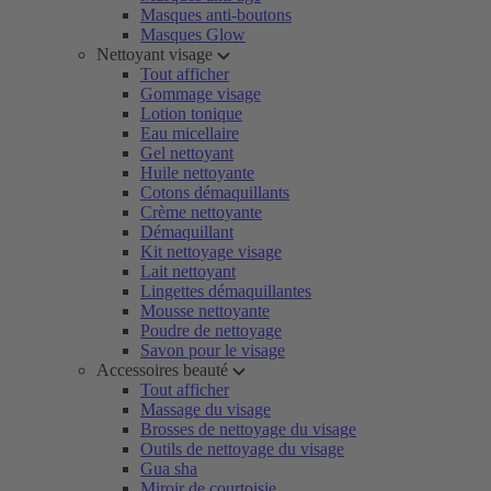
Masques anti-boutons
Masques Glow
Nettoyant visage
Tout afficher
Gommage visage
Lotion tonique
Eau micellaire
Gel nettoyant
Huile nettoyante
Cotons démaquillants
Crème nettoyante
Démaquillant
Kit nettoyage visage
Lait nettoyant
Lingettes démaquillantes
Mousse nettoyante
Poudre de nettoyage
Savon pour le visage
Accessoires beauté
Tout afficher
Massage du visage
Brosses de nettoyage du visage
Outils de nettoyage du visage
Gua sha
Miroir de courtoisie