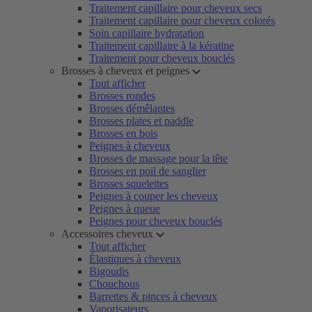
Traitement capillaire pour cheveux secs
Traitement capillaire pour cheveux colorés
Soin capillaire hydratation
Traitement capillaire à la kératine
Traitement pour cheveux bouclés
Brosses à cheveux et peignes
Tout afficher
Brosses rondes
Brosses démêlantes
Brosses plates et paddle
Brosses en bois
Peignes à cheveux
Brosses de massage pour la tête
Brosses en poil de sanglier
Brosses squelettes
Peignes à couper les cheveux
Peignes à queue
Peignes pour cheveux bouclés
Accessoires cheveux
Tout afficher
Élastiques à cheveux
Bigoudis
Chouchous
Barrettes & pinces à cheveux
Vaporisateurs