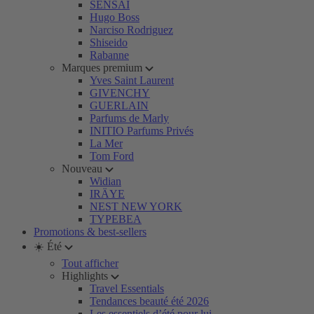
SENSAI
Hugo Boss
Narciso Rodriguez
Shiseido
Rabanne
Marques premium
Yves Saint Laurent
GIVENCHY
GUERLAIN
Parfums de Marly
INITIO Parfums Privés
La Mer
Tom Ford
Nouveau
Widian
IRÄYE
NEST NEW YORK
TYPEBEA
Promotions & best-sellers
☀️ Été
Tout afficher
Highlights
Travel Essentials
Tendances beauté été 2026
Les essentiels d’été pour lui