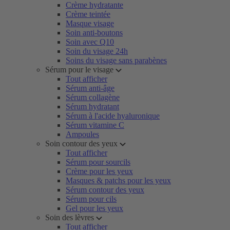
Crème hydratante
Crème teintée
Masque visage
Soin anti-boutons
Soin avec Q10
Soin du visage 24h
Soins du visage sans parabènes
Sérum pour le visage
Tout afficher
Sérum anti-âge
Sérum collagène
Sérum hydratant
Sérum à l'acide hyaluronique
Sérum vitamine C
Ampoules
Soin contour des yeux
Tout afficher
Sérum pour sourcils
Crème pour les yeux
Masques & patchs pour les yeux
Sérum contour des yeux
Sérum pour cils
Gel pour les yeux
Soin des lèvres
Tout afficher