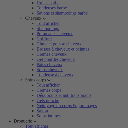
Huiles barbe
Tondeuses barbe
Savons et shampoings barbe
Cheveux
Tout afficher
Shampoings
Pommades cheveux
Coiffure
Chute et pousse cheveux
Brosses à cheveux et peignes
Crèmes cheveux
Gel pour les cheveux
Pâtes cheveux
Soins cheveux
Tondeuse à cheveux
Soins corps
Tout afficher
Crèmes corps
Déodorants et anti-transpirants
Gels douche
Nettoyage du corps & gommages
Savon
Soins intimes
Droguerie
Tout afficher