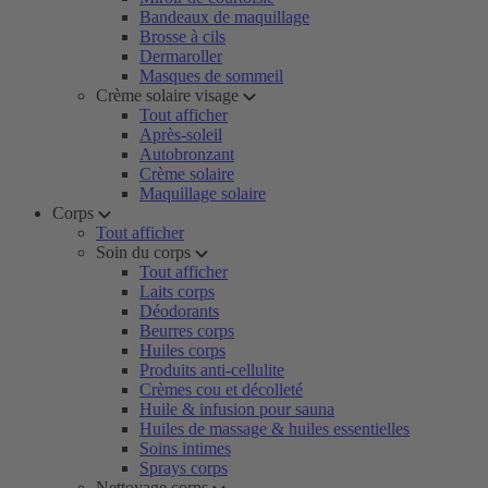
Bandeaux de maquillage
Brosse à cils
Dermaroller
Masques de sommeil
Crème solaire visage
Tout afficher
Après-soleil
Autobronzant
Crème solaire
Maquillage solaire
Corps
Tout afficher
Soin du corps
Tout afficher
Laits corps
Déodorants
Beurres corps
Huiles corps
Produits anti-cellulite
Crèmes cou et décolleté
Huile & infusion pour sauna
Huiles de massage & huiles essentielles
Soins intimes
Sprays corps
Nettoyage corps