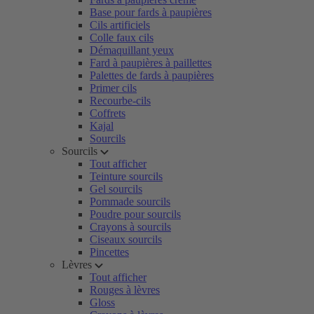
Base pour fards à paupières
Cils artificiels
Colle faux cils
Démaquillant yeux
Fard à paupières à paillettes
Palettes de fards à paupières
Primer cils
Recourbe-cils
Coffrets
Kajal
Sourcils
Sourcils
Tout afficher
Teinture sourcils
Gel sourcils
Pommade sourcils
Poudre pour sourcils
Crayons à sourcils
Ciseaux sourcils
Pincettes
Lèvres
Tout afficher
Rouges à lèvres
Gloss