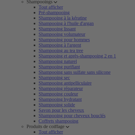
Shampooings
Tout afficher
Pré-shampooing
Shampooing à la kératine
Shampooing à l'huile d'argan
Shampooing lissant
Shampooing volumateur
Shampooing pour hommes
Shampooing à l'argent
Shampooing au tea tree
Shampooing et après-shampooing 2 en 1
Shampooing naturel
Shampooing purifiant
Shampooing sans sulfate sans silicone
Shampooing sec
Shampooing antipelliculaire
Shampooing réparateur
Shampooing couleur
Shampooing hydratant
Shampooing solide
Savon pour les cheveux
Shampooing pour cheveux bouclés
Coffrets shampooing
Produits de coiffage
Tout afficher