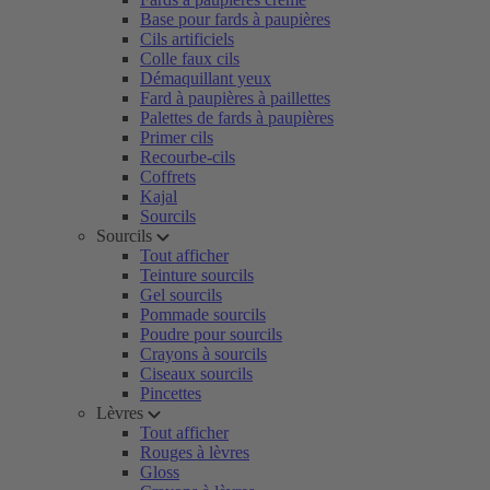
Base pour fards à paupières
Cils artificiels
Colle faux cils
Démaquillant yeux
Fard à paupières à paillettes
Palettes de fards à paupières
Primer cils
Recourbe-cils
Coffrets
Kajal
Sourcils
Sourcils
Tout afficher
Teinture sourcils
Gel sourcils
Pommade sourcils
Poudre pour sourcils
Crayons à sourcils
Ciseaux sourcils
Pincettes
Lèvres
Tout afficher
Rouges à lèvres
Gloss