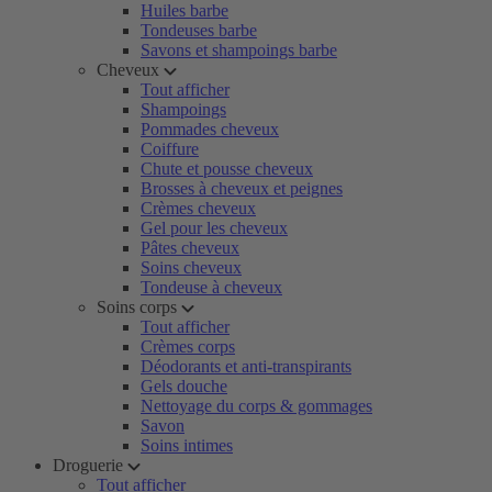
Huiles barbe
Tondeuses barbe
Savons et shampoings barbe
Cheveux
Tout afficher
Shampoings
Pommades cheveux
Coiffure
Chute et pousse cheveux
Brosses à cheveux et peignes
Crèmes cheveux
Gel pour les cheveux
Pâtes cheveux
Soins cheveux
Tondeuse à cheveux
Soins corps
Tout afficher
Crèmes corps
Déodorants et anti-transpirants
Gels douche
Nettoyage du corps & gommages
Savon
Soins intimes
Droguerie
Tout afficher