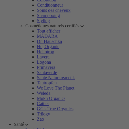
Conditionneur
Soins des cheveux
Shampooing
Styling
Cosmétiques naturels certifiés
Tout afficher
MÁDARA
Dr. Hauschka
Hej Organic
Heliotrop
Lavera
Logona
Primavera
Santaverde
Sante Naturkosmetik
Tautropfen
We Love The Planet
Weleda
Mukti Organics
Cattier
GG's True Organics
Trilogy
Zao
Santé