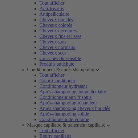
Tout afficher
Anti-frisottis
Antipelliculaire
Cheveux bouclés
Cheveux colorés
Cheveux décolorés
Cheveux fins et lisses
Cheveux gras
Cheveux normaux
Cheveux secs
Cuir chevelu sensible
Produits antichute
Conditionneur & après-shampoing
Tout afficher
Color-Conditioner
Conditionneur hydratant
Après-shampooing antipelliculaire
Conditionneur anti-frisottis
Après-shampooing réparateur
Après-shampooing cheveux bouclés
Après-shampooing solide
Conditionneur de volume
Masque capillaire & traitement capillaire
Tout afficher
Beurre capillaire