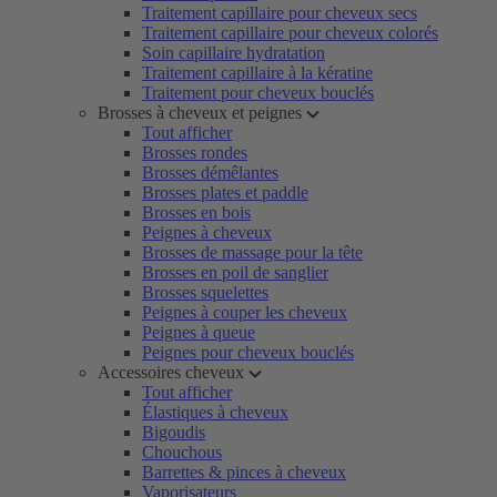
Traitement capillaire pour cheveux secs
Traitement capillaire pour cheveux colorés
Soin capillaire hydratation
Traitement capillaire à la kératine
Traitement pour cheveux bouclés
Brosses à cheveux et peignes
Tout afficher
Brosses rondes
Brosses démêlantes
Brosses plates et paddle
Brosses en bois
Peignes à cheveux
Brosses de massage pour la tête
Brosses en poil de sanglier
Brosses squelettes
Peignes à couper les cheveux
Peignes à queue
Peignes pour cheveux bouclés
Accessoires cheveux
Tout afficher
Élastiques à cheveux
Bigoudis
Chouchous
Barrettes & pinces à cheveux
Vaporisateurs