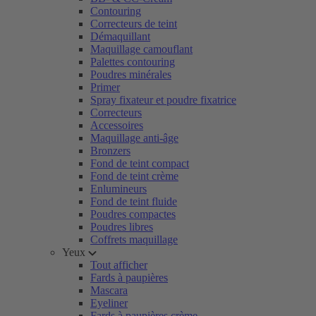
Contouring
Correcteurs de teint
Démaquillant
Maquillage camouflant
Palettes contouring
Poudres minérales
Primer
Spray fixateur et poudre fixatrice
Correcteurs
Accessoires
Maquillage anti-âge
Bronzers
Fond de teint compact
Fond de teint crème
Enlumineurs
Fond de teint fluide
Poudres compactes
Poudres libres
Coffrets maquillage
Yeux
Tout afficher
Fards à paupières
Mascara
Eyeliner
Fards à paupières crème