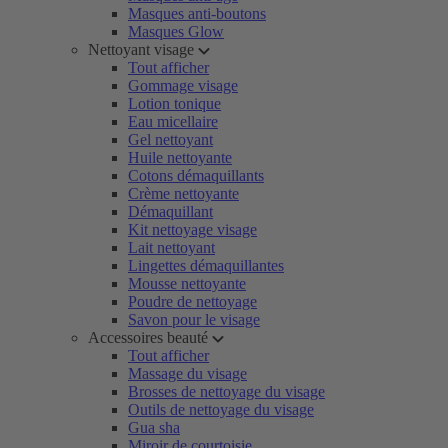
Masques anti-boutons
Masques Glow
Nettoyant visage
Tout afficher
Gommage visage
Lotion tonique
Eau micellaire
Gel nettoyant
Huile nettoyante
Cotons démaquillants
Crème nettoyante
Démaquillant
Kit nettoyage visage
Lait nettoyant
Lingettes démaquillantes
Mousse nettoyante
Poudre de nettoyage
Savon pour le visage
Accessoires beauté
Tout afficher
Massage du visage
Brosses de nettoyage du visage
Outils de nettoyage du visage
Gua sha
Miroir de courtoisie