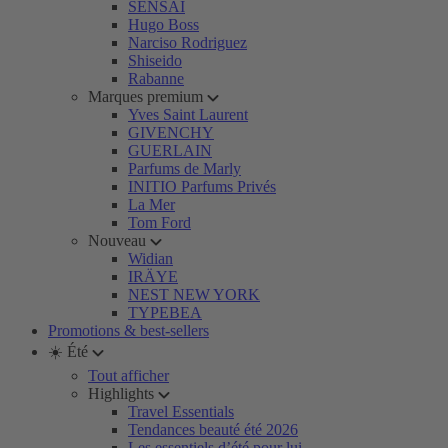
SENSAI
Hugo Boss
Narciso Rodriguez
Shiseido
Rabanne
Marques premium
Yves Saint Laurent
GIVENCHY
GUERLAIN
Parfums de Marly
INITIO Parfums Privés
La Mer
Tom Ford
Nouveau
Widian
IRÄYE
NEST NEW YORK
TYPEBEA
Promotions & best-sellers
☀️ Été
Tout afficher
Highlights
Travel Essentials
Tendances beauté été 2026
Les essentiels d’été pour lui