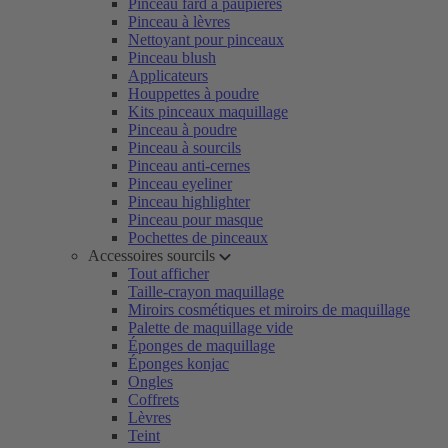
Pinceau fard à paupières
Pinceau à lèvres
Nettoyant pour pinceaux
Pinceau blush
Applicateurs
Houppettes à poudre
Kits pinceaux maquillage
Pinceau à poudre
Pinceau à sourcils
Pinceau anti-cernes
Pinceau eyeliner
Pinceau highlighter
Pinceau pour masque
Pochettes de pinceaux
Accessoires sourcils
Tout afficher
Taille-crayon maquillage
Miroirs cosmétiques et miroirs de maquillage
Palette de maquillage vide
Éponges de maquillage
Éponges konjac
Ongles
Coffrets
Lèvres
Teint