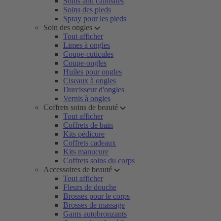
Soins anti callosités
Soins des pieds
Spray pour les pieds
Soin des ongles
Tout afficher
Limes à ongles
Coupe-cuticules
Coupe-ongles
Huiles pour ongles
Ciseaux à ongles
Durcisseur d'ongles
Vernis à ongles
Coffrets soins de beauté
Tout afficher
Coffrets de bain
Kits pédicure
Coffrets cadeaux
Kits manucure
Coffrets soins du corps
Accessoires de beauté
Tout afficher
Fleurs de douche
Brosses pour le corps
Brosses de massage
Gants autobronzants