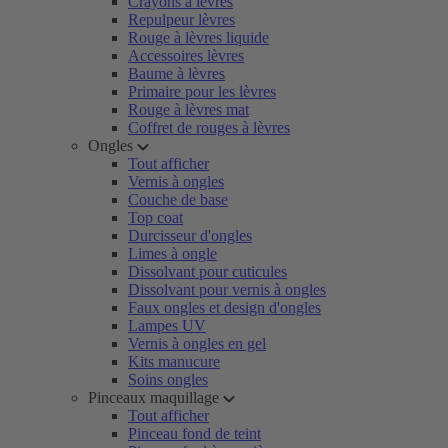
Crayons à lèvres
Repulpeur lèvres
Rouge à lèvres liquide
Accessoires lèvres
Baume à lèvres
Primaire pour les lèvres
Rouge à lèvres mat
Coffret de rouges à lèvres
Ongles
Tout afficher
Vernis à ongles
Couche de base
Top coat
Durcisseur d'ongles
Limes à ongle
Dissolvant pour cuticules
Dissolvant pour vernis à ongles
Faux ongles et design d'ongles
Lampes UV
Vernis à ongles en gel
Kits manucure
Soins ongles
Pinceaux maquillage
Tout afficher
Pinceau fond de teint