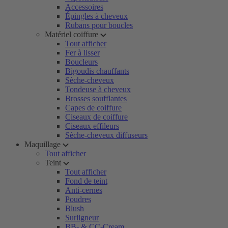
Accessoires
Épingles à cheveux
Rubans pour boucles
Matériel coiffure
Tout afficher
Fer à lisser
Boucleurs
Bigoudis chauffants
Sèche-cheveux
Tondeuse à cheveux
Brosses soufflantes
Capes de coiffure
Ciseaux de coiffure
Ciseaux effileurs
Sèche-cheveux diffuseurs
Maquillage
Tout afficher
Teint
Tout afficher
Fond de teint
Anti-cernes
Poudres
Blush
Surligneur
BB- & CC-Cream