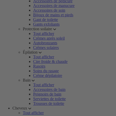
Accessoires de pédicure
Accessoires de manucure
Accessoires de soin
Bijoux de mains et pieds
Gant de toilette
Gants exfoliants
Protection soilaire
Tout afficher
Crèmes après soleil
Autobronzants
Crèmes solaires
Épilation
Tout afficher
Cire froide & chaude
Rasoirs
Soins du rasage
Crème dépilatoire
Bain
Tout afficher
Accessoires de bain
Peignoirs de bain
Serviettes de toilette
Trousses de toilette
Cheveux
Tout afficher