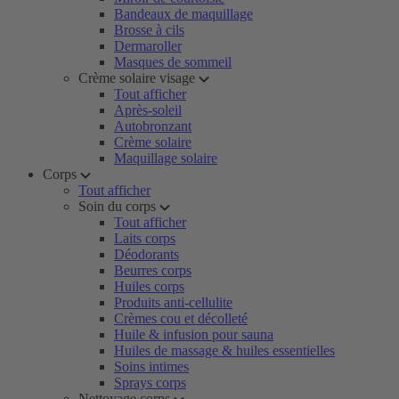
Bandeaux de maquillage
Brosse à cils
Dermaroller
Masques de sommeil
Crème solaire visage
Tout afficher
Après-soleil
Autobronzant
Crème solaire
Maquillage solaire
Corps
Tout afficher
Soin du corps
Tout afficher
Laits corps
Déodorants
Beurres corps
Huiles corps
Produits anti-cellulite
Crèmes cou et décolleté
Huile & infusion pour sauna
Huiles de massage & huiles essentielles
Soins intimes
Sprays corps
Nettoyage corps