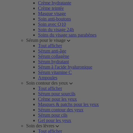
Crème hydratante
Crème teintée
Masque visage
Soin anti-boutons
Soin avec Q10
Soin du visage 24h
Soins du visage sans parabènes
Sérum pour le visage
Tout afficher
Sérum anti-âge
Sérum collagène
Sérum hydratant
Sérum à l'acide hyaluronique
Sérum vitamine C
Ampoules
Soin contour des yeux
Tout afficher
Sérum pour sourcils
Crème pour les yeux
Masques & patchs pour les yeux
Sérum contour des yeux
Sérum pour cils
Gel pour les yeux
Soin des lèvres
Tout afficher