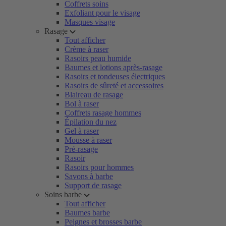
Coffrets soins
Exfoliant pour le visage
Masques visage
Rasage
Tout afficher
Crème à raser
Rasoirs peau humide
Baumes et lotions après-rasage
Rasoirs et tondeuses électriques
Rasoirs de sûreté et accessoires
Blaireau de rasage
Bol à raser
Coffrets rasage hommes
Épilation du nez
Gel à raser
Mousse à raser
Pré-rasage
Rasoir
Rasoirs pour hommes
Savons à barbe
Support de rasage
Soins barbe
Tout afficher
Baumes barbe
Peignes et brosses barbe