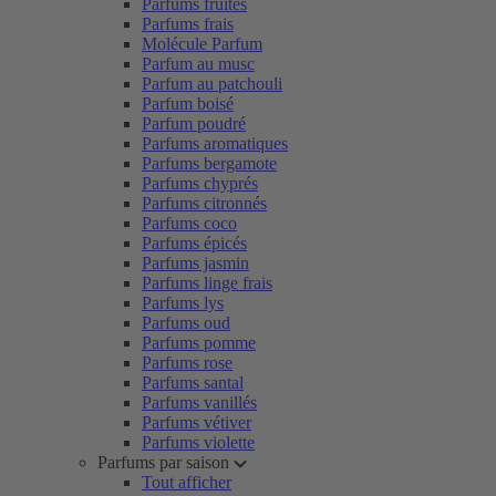
Parfums fruités
Parfums frais
Molécule Parfum
Parfum au musc
Parfum au patchouli
Parfum boisé
Parfum poudré
Parfums aromatiques
Parfums bergamote
Parfums chyprés
Parfums citronnés
Parfums coco
Parfums épicés
Parfums jasmin
Parfums linge frais
Parfums lys
Parfums oud
Parfums pomme
Parfums rose
Parfums santal
Parfums vanillés
Parfums vétiver
Parfums violette
Parfums par saison
Tout afficher