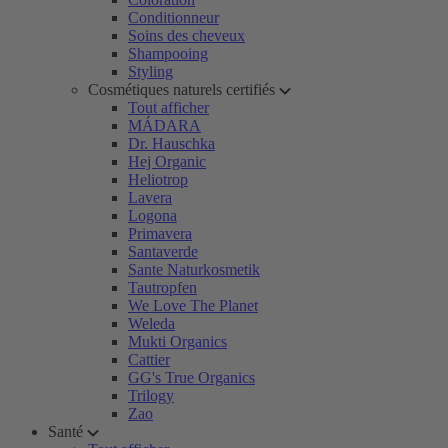
Conditionneur
Soins des cheveux
Shampooing
Styling
Cosmétiques naturels certifiés
Tout afficher
MÁDARA
Dr. Hauschka
Hej Organic
Heliotrop
Lavera
Logona
Primavera
Santaverde
Sante Naturkosmetik
Tautropfen
We Love The Planet
Weleda
Mukti Organics
Cattier
GG's True Organics
Trilogy
Zao
Santé