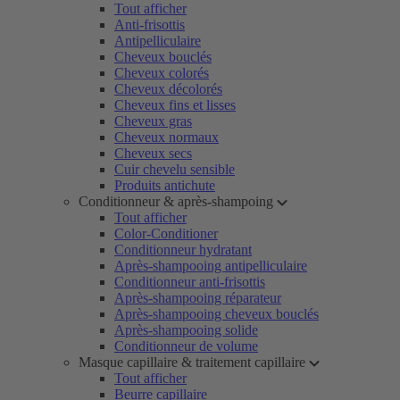
Tout afficher
Anti-frisottis
Antipelliculaire
Cheveux bouclés
Cheveux colorés
Cheveux décolorés
Cheveux fins et lisses
Cheveux gras
Cheveux normaux
Cheveux secs
Cuir chevelu sensible
Produits antichute
Conditionneur & après-shampoing
Tout afficher
Color-Conditioner
Conditionneur hydratant
Après-shampooing antipelliculaire
Conditionneur anti-frisottis
Après-shampooing réparateur
Après-shampooing cheveux bouclés
Après-shampooing solide
Conditionneur de volume
Masque capillaire & traitement capillaire
Tout afficher
Beurre capillaire