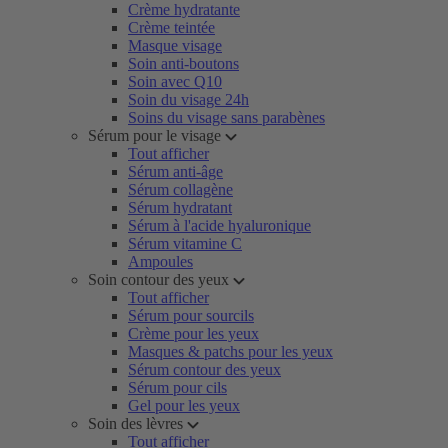
Crème hydratante
Crème teintée
Masque visage
Soin anti-boutons
Soin avec Q10
Soin du visage 24h
Soins du visage sans parabènes
Sérum pour le visage
Tout afficher
Sérum anti-âge
Sérum collagène
Sérum hydratant
Sérum à l'acide hyaluronique
Sérum vitamine C
Ampoules
Soin contour des yeux
Tout afficher
Sérum pour sourcils
Crème pour les yeux
Masques & patchs pour les yeux
Sérum contour des yeux
Sérum pour cils
Gel pour les yeux
Soin des lèvres
Tout afficher