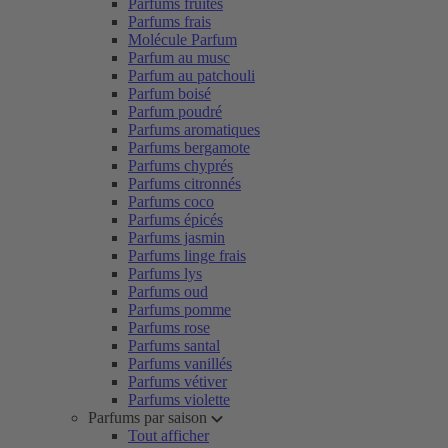
Parfums fruités
Parfums frais
Molécule Parfum
Parfum au musc
Parfum au patchouli
Parfum boisé
Parfum poudré
Parfums aromatiques
Parfums bergamote
Parfums chyprés
Parfums citronnés
Parfums coco
Parfums épicés
Parfums jasmin
Parfums linge frais
Parfums lys
Parfums oud
Parfums pomme
Parfums rose
Parfums santal
Parfums vanillés
Parfums vétiver
Parfums violette
Parfums par saison
Tout afficher