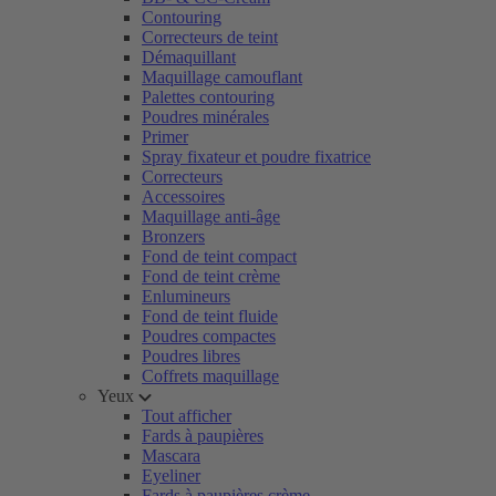
Contouring
Correcteurs de teint
Démaquillant
Maquillage camouflant
Palettes contouring
Poudres minérales
Primer
Spray fixateur et poudre fixatrice
Correcteurs
Accessoires
Maquillage anti-âge
Bronzers
Fond de teint compact
Fond de teint crème
Enlumineurs
Fond de teint fluide
Poudres compactes
Poudres libres
Coffrets maquillage
Yeux
Tout afficher
Fards à paupières
Mascara
Eyeliner
Fards à paupières crème