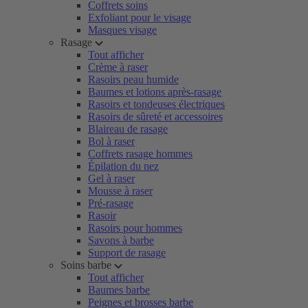
Coffrets soins
Exfoliant pour le visage
Masques visage
Rasage
Tout afficher
Crème à raser
Rasoirs peau humide
Baumes et lotions après-rasage
Rasoirs et tondeuses électriques
Rasoirs de sûreté et accessoires
Blaireau de rasage
Bol à raser
Coffrets rasage hommes
Épilation du nez
Gel à raser
Mousse à raser
Pré-rasage
Rasoir
Rasoirs pour hommes
Savons à barbe
Support de rasage
Soins barbe
Tout afficher
Baumes barbe
Peignes et brosses barbe