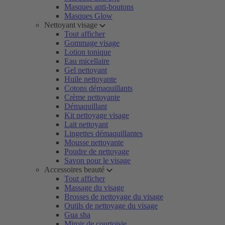
Masques anti-boutons
Masques Glow
Nettoyant visage
Tout afficher
Gommage visage
Lotion tonique
Eau micellaire
Gel nettoyant
Huile nettoyante
Cotons démaquillants
Crème nettoyante
Démaquillant
Kit nettoyage visage
Lait nettoyant
Lingettes démaquillantes
Mousse nettoyante
Poudre de nettoyage
Savon pour le visage
Accessoires beauté
Tout afficher
Massage du visage
Brosses de nettoyage du visage
Outils de nettoyage du visage
Gua sha
Miroir de courtoisie