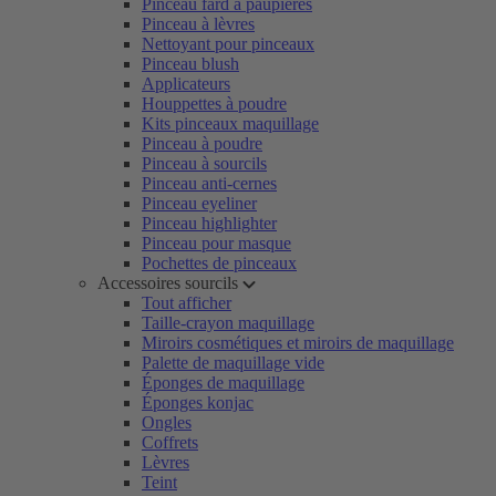
Pinceau fard à paupières
Pinceau à lèvres
Nettoyant pour pinceaux
Pinceau blush
Applicateurs
Houppettes à poudre
Kits pinceaux maquillage
Pinceau à poudre
Pinceau à sourcils
Pinceau anti-cernes
Pinceau eyeliner
Pinceau highlighter
Pinceau pour masque
Pochettes de pinceaux
Accessoires sourcils
Tout afficher
Taille-crayon maquillage
Miroirs cosmétiques et miroirs de maquillage
Palette de maquillage vide
Éponges de maquillage
Éponges konjac
Ongles
Coffrets
Lèvres
Teint