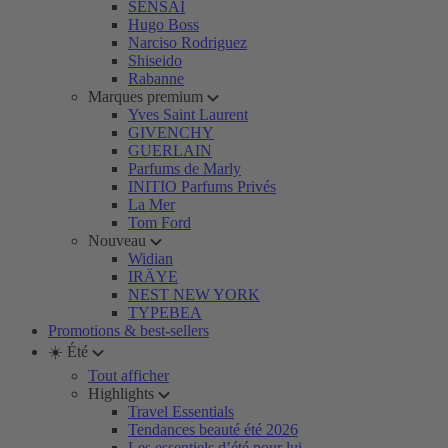
SENSAI
Hugo Boss
Narciso Rodriguez
Shiseido
Rabanne
Marques premium
Yves Saint Laurent
GIVENCHY
GUERLAIN
Parfums de Marly
INITIO Parfums Privés
La Mer
Tom Ford
Nouveau
Widian
IRÄYE
NEST NEW YORK
TYPEBEA
Promotions & best-sellers
☀️ Été
Tout afficher
Highlights
Travel Essentials
Tendances beauté été 2026
Les essentiels d’été pour lui