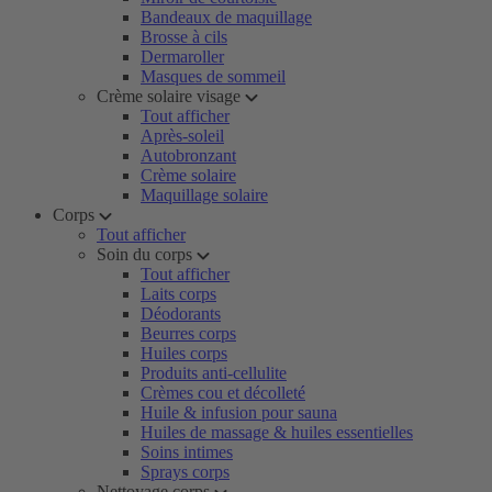
Bandeaux de maquillage
Brosse à cils
Dermaroller
Masques de sommeil
Crème solaire visage
Tout afficher
Après-soleil
Autobronzant
Crème solaire
Maquillage solaire
Corps
Tout afficher
Soin du corps
Tout afficher
Laits corps
Déodorants
Beurres corps
Huiles corps
Produits anti-cellulite
Crèmes cou et décolleté
Huile & infusion pour sauna
Huiles de massage & huiles essentielles
Soins intimes
Sprays corps
Nettoyage corps