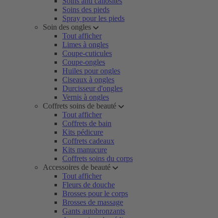
Soins anti callosités
Soins des pieds
Spray pour les pieds
Soin des ongles
Tout afficher
Limes à ongles
Coupe-cuticules
Coupe-ongles
Huiles pour ongles
Ciseaux à ongles
Durcisseur d'ongles
Vernis à ongles
Coffrets soins de beauté
Tout afficher
Coffrets de bain
Kits pédicure
Coffrets cadeaux
Kits manucure
Coffrets soins du corps
Accessoires de beauté
Tout afficher
Fleurs de douche
Brosses pour le corps
Brosses de massage
Gants autobronzants