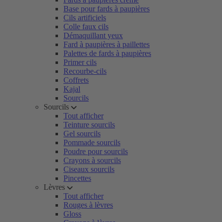
Base pour fards à paupières
Cils artificiels
Colle faux cils
Démaquillant yeux
Fard à paupières à paillettes
Palettes de fards à paupières
Primer cils
Recourbe-cils
Coffrets
Kajal
Sourcils
Sourcils
Tout afficher
Teinture sourcils
Gel sourcils
Pommade sourcils
Poudre pour sourcils
Crayons à sourcils
Ciseaux sourcils
Pincettes
Lèvres
Tout afficher
Rouges à lèvres
Gloss