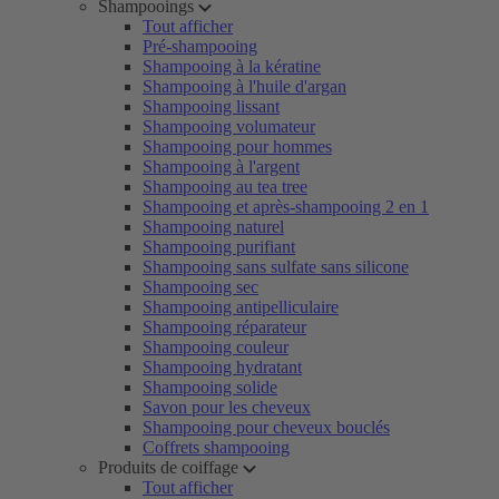
Shampooings
Tout afficher
Pré-shampooing
Shampooing à la kératine
Shampooing à l'huile d'argan
Shampooing lissant
Shampooing volumateur
Shampooing pour hommes
Shampooing à l'argent
Shampooing au tea tree
Shampooing et après-shampooing 2 en 1
Shampooing naturel
Shampooing purifiant
Shampooing sans sulfate sans silicone
Shampooing sec
Shampooing antipelliculaire
Shampooing réparateur
Shampooing couleur
Shampooing hydratant
Shampooing solide
Savon pour les cheveux
Shampooing pour cheveux bouclés
Coffrets shampooing
Produits de coiffage
Tout afficher