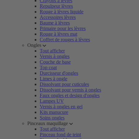
Crayons à lèvres
Repulpeur lèvres
Rouge à lèvres liquide
Accessoires lèvres
Baume à lèvres
Primaire pour les lèvres
Rouge à lèvres mat
Coffret de rouges à lèvres
Ongles
Tout afficher
Vernis à ongles
Couche de base
Top coat
Durcisseur d'ongles
Limes à ongle
Dissolvant pour cuticules
Dissolvant pour vernis à ongles
Faux ongles et design d'ongles
Lampes UV
Vernis à ongles en gel
Kits manucure
Soins ongles
Pinceaux maquillage
Tout afficher
Pinceau fond de teint