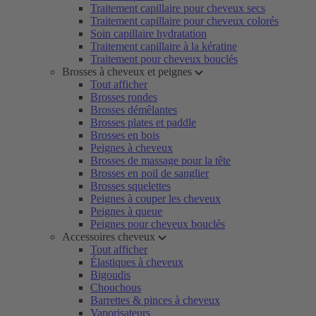
Traitement capillaire pour cheveux secs
Traitement capillaire pour cheveux colorés
Soin capillaire hydratation
Traitement capillaire à la kératine
Traitement pour cheveux bouclés
Brosses à cheveux et peignes
Tout afficher
Brosses rondes
Brosses démêlantes
Brosses plates et paddle
Brosses en bois
Peignes à cheveux
Brosses de massage pour la tête
Brosses en poil de sanglier
Brosses squelettes
Peignes à couper les cheveux
Peignes à queue
Peignes pour cheveux bouclés
Accessoires cheveux
Tout afficher
Élastiques à cheveux
Bigoudis
Chouchous
Barrettes & pinces à cheveux
Vaporisateurs