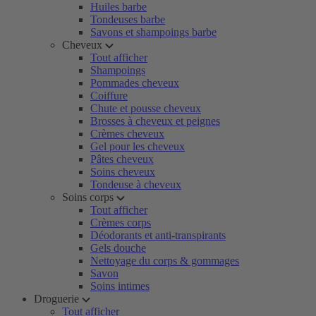
Huiles barbe
Tondeuses barbe
Savons et shampoings barbe
Cheveux
Tout afficher
Shampoings
Pommades cheveux
Coiffure
Chute et pousse cheveux
Brosses à cheveux et peignes
Crèmes cheveux
Gel pour les cheveux
Pâtes cheveux
Soins cheveux
Tondeuse à cheveux
Soins corps
Tout afficher
Crèmes corps
Déodorants et anti-transpirants
Gels douche
Nettoyage du corps & gommages
Savon
Soins intimes
Droguerie
Tout afficher