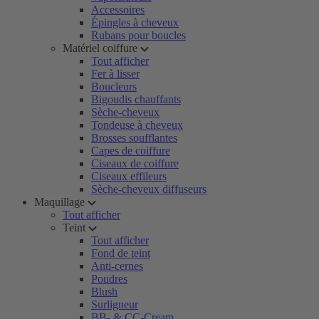
Accessoires
Épingles à cheveux
Rubans pour boucles
Matériel coiffure
Tout afficher
Fer à lisser
Boucleurs
Bigoudis chauffants
Sèche-cheveux
Tondeuse à cheveux
Brosses soufflantes
Capes de coiffure
Ciseaux de coiffure
Ciseaux effileurs
Sèche-cheveux diffuseurs
Maquillage
Tout afficher
Teint
Tout afficher
Fond de teint
Anti-cernes
Poudres
Blush
Surligneur
BB- & CC-Cream