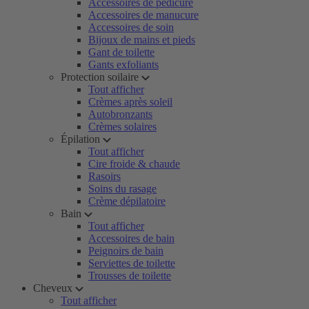
Accessoires de pédicure
Accessoires de manucure
Accessoires de soin
Bijoux de mains et pieds
Gant de toilette
Gants exfoliants
Protection soilaire
Tout afficher
Crèmes après soleil
Autobronzants
Crèmes solaires
Épilation
Tout afficher
Cire froide & chaude
Rasoirs
Soins du rasage
Crème dépilatoire
Bain
Tout afficher
Accessoires de bain
Peignoirs de bain
Serviettes de toilette
Trousses de toilette
Cheveux
Tout afficher