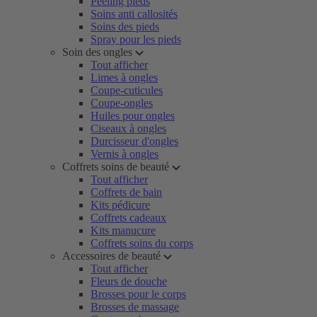
Peeling pieds
Soins anti callosités
Soins des pieds
Spray pour les pieds
Soin des ongles
Tout afficher
Limes à ongles
Coupe-cuticules
Coupe-ongles
Huiles pour ongles
Ciseaux à ongles
Durcisseur d'ongles
Vernis à ongles
Coffrets soins de beauté
Tout afficher
Coffrets de bain
Kits pédicure
Coffrets cadeaux
Kits manucure
Coffrets soins du corps
Accessoires de beauté
Tout afficher
Fleurs de douche
Brosses pour le corps
Brosses de massage