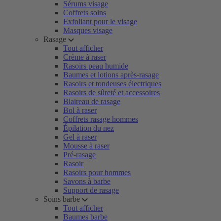
Sérums visage
Coffrets soins
Exfoliant pour le visage
Masques visage
Rasage
Tout afficher
Crème à raser
Rasoirs peau humide
Baumes et lotions après-rasage
Rasoirs et tondeuses électriques
Rasoirs de sûreté et accessoires
Blaireau de rasage
Bol à raser
Coffrets rasage hommes
Épilation du nez
Gel à raser
Mousse à raser
Pré-rasage
Rasoir
Rasoirs pour hommes
Savons à barbe
Support de rasage
Soins barbe
Tout afficher
Baumes barbe