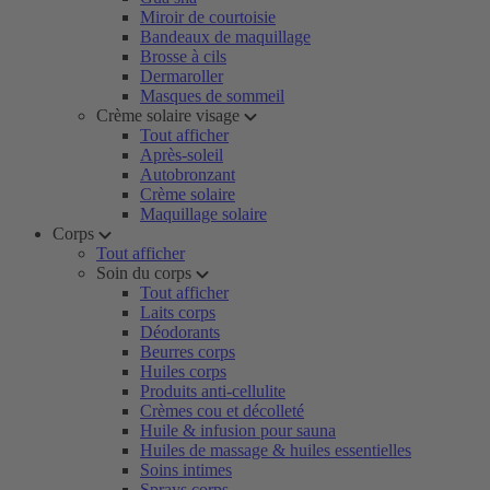
Miroir de courtoisie
Bandeaux de maquillage
Brosse à cils
Dermaroller
Masques de sommeil
Crème solaire visage
Tout afficher
Après-soleil
Autobronzant
Crème solaire
Maquillage solaire
Corps
Tout afficher
Soin du corps
Tout afficher
Laits corps
Déodorants
Beurres corps
Huiles corps
Produits anti-cellulite
Crèmes cou et décolleté
Huile & infusion pour sauna
Huiles de massage & huiles essentielles
Soins intimes
Sprays corps