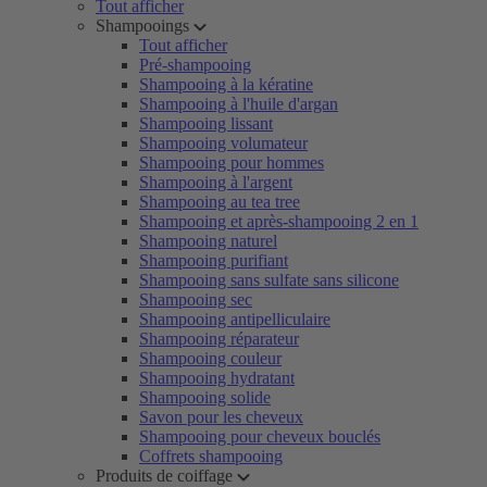
Tout afficher
Shampooings
Tout afficher
Pré-shampooing
Shampooing à la kératine
Shampooing à l'huile d'argan
Shampooing lissant
Shampooing volumateur
Shampooing pour hommes
Shampooing à l'argent
Shampooing au tea tree
Shampooing et après-shampooing 2 en 1
Shampooing naturel
Shampooing purifiant
Shampooing sans sulfate sans silicone
Shampooing sec
Shampooing antipelliculaire
Shampooing réparateur
Shampooing couleur
Shampooing hydratant
Shampooing solide
Savon pour les cheveux
Shampooing pour cheveux bouclés
Coffrets shampooing
Produits de coiffage