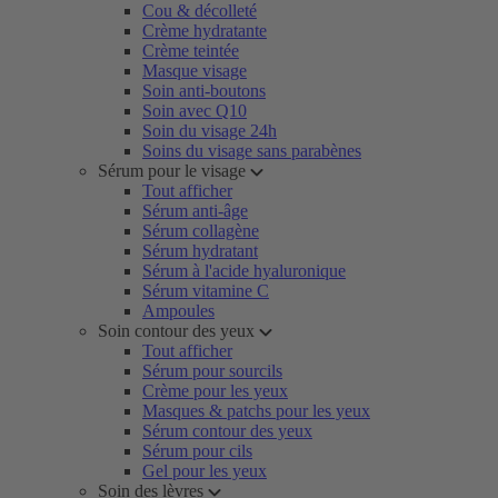
Cou & décolleté
Crème hydratante
Crème teintée
Masque visage
Soin anti-boutons
Soin avec Q10
Soin du visage 24h
Soins du visage sans parabènes
Sérum pour le visage
Tout afficher
Sérum anti-âge
Sérum collagène
Sérum hydratant
Sérum à l'acide hyaluronique
Sérum vitamine C
Ampoules
Soin contour des yeux
Tout afficher
Sérum pour sourcils
Crème pour les yeux
Masques & patchs pour les yeux
Sérum contour des yeux
Sérum pour cils
Gel pour les yeux
Soin des lèvres