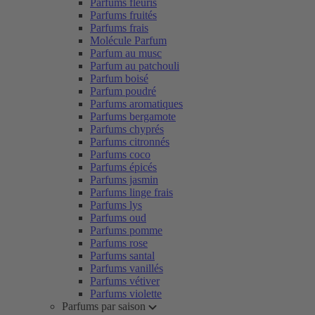
Parfums fleuris
Parfums fruités
Parfums frais
Molécule Parfum
Parfum au musc
Parfum au patchouli
Parfum boisé
Parfum poudré
Parfums aromatiques
Parfums bergamote
Parfums chyprés
Parfums citronnés
Parfums coco
Parfums épicés
Parfums jasmin
Parfums linge frais
Parfums lys
Parfums oud
Parfums pomme
Parfums rose
Parfums santal
Parfums vanillés
Parfums vétiver
Parfums violette
Parfums par saison