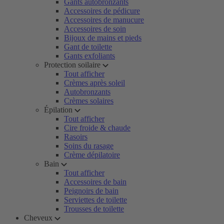
Gants autobronzants
Accessoires de pédicure
Accessoires de manucure
Accessoires de soin
Bijoux de mains et pieds
Gant de toilette
Gants exfoliants
Protection soilaire
Tout afficher
Crèmes après soleil
Autobronzants
Crèmes solaires
Épilation
Tout afficher
Cire froide & chaude
Rasoirs
Soins du rasage
Crème dépilatoire
Bain
Tout afficher
Accessoires de bain
Peignoirs de bain
Serviettes de toilette
Trousses de toilette
Cheveux