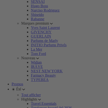
SENSAI
Hugo Boss
Narciso Rodriguez
Shiseido
Rabanne
Marques premium
Yves Saint Laurent
GIVENCHY
GUERLAIN
Parfums de Marly
INITIO Parfums Privés
La Mer
Tom Ford
Nouveau
Widian
IRÄYE
NEST NEW YORK
Farmacy Beauty
TYPEBEA
Promos
☀️ Été
Tout afficher
Highlights
Travel Essentials
Tendances beauté été 2026