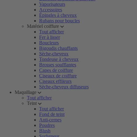
Vaporisateurs
Accessoires
Épingles à cheveux
Rubans pour boucles
Matériel coiffure
Tout afficher
Fer à lisser
Boucleurs
Bigoudis chauffants
Sèche-cheveux
Tondeuse à cheveux
Brosses soufflantes
Capes de coiffure
Ciseaux de coiffure
Ciseaux effileurs
Sèche-cheveux diffuseurs
Maquillage
Tout afficher
Teint
Tout afficher
Fond de teint
Anti-cernes
Poudres
Blush
Surligneur