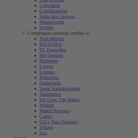
Coloration
Conditionneur
Soins des cheveux
Shampooing
Styling
Cosmétiques naturels certifiés
Tout afficher
MÁDARA
Dr. Hauschka
Hej Organic
Heliotrop
Lavera
Logona
Primavera
Santaverde
Sante Naturkosmetik
Tautropfen
We Love The Planet
Weleda
Mukti Organics
Cattier
GG's True Organics
Trilogy
Zao