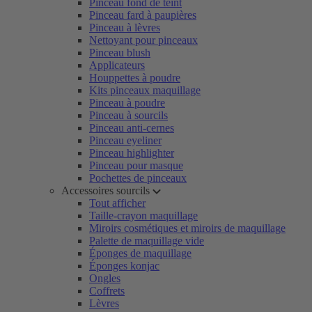
Pinceau fond de teint
Pinceau fard à paupières
Pinceau à lèvres
Nettoyant pour pinceaux
Pinceau blush
Applicateurs
Houppettes à poudre
Kits pinceaux maquillage
Pinceau à poudre
Pinceau à sourcils
Pinceau anti-cernes
Pinceau eyeliner
Pinceau highlighter
Pinceau pour masque
Pochettes de pinceaux
Accessoires sourcils
Tout afficher
Taille-crayon maquillage
Miroirs cosmétiques et miroirs de maquillage
Palette de maquillage vide
Éponges de maquillage
Éponges konjac
Ongles
Coffrets
Lèvres