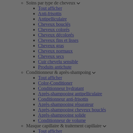
Soins par type de cheveux
Tout afficher
Anti-frisottis
Antipelliculaire
Cheveux bouclés
Cheveux colorés
Cheveux décolorés
Cheveux fins et lisses
Cheveux gras
Cheveux normaux
Cheveux secs
Cuir chevelu sensible
Produits antichute
Conditionneur & après-shampoing
Tout afficher
Color-Conditioner
Conditionneur hydratant
Après-shampooing antipelliculaire
Conditionneur anti-frisottis
Après-shampooing réparateur
Après-shampooing cheveux bouclés
Après-shampooing solide
Conditionneur de volume
Masque capillaire & traitement capillaire
Tout afficher