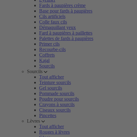
Fards à paupières crème
Base pour fards à paupières
Cils artificiels
Colle faux cils
Démaquillant yeux
Fard à paupières à paillettes
Palettes de fards à paupières
Primer cils
Recourbe-cils
Coffrets
Kajal
Sourcils
Sourcils
Tout afficher
Teinture sourcils
Gel sourcils
Pommade sourcils
Poudre pour sourcils
Crayons à sourcils
Ciseaux sourcils
Pincettes
Lèvres
Tout afficher
Rouges à lèvres