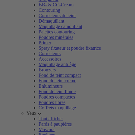
BB- & CC-Cream
Contouring
Correcteurs de teint
Démaquillant
Maquillage camouflant
Palettes contouring
Poudres minérales
Primer
Spray fixateur et poudre fixatrice
Correcteurs
Accessoires
Maquillage anti-âge
Bronzers
Fond de teint compact
Fond de teint crème
Enlumineurs
Fond de teint fluide
Poudres compactes
Poudres libres
Coffrets maquillage
Yeux
Tout afficher
Fards à paupières
Mascara
Eyeliner