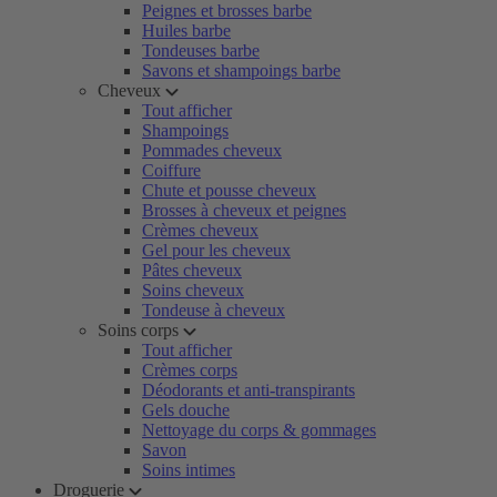
Peignes et brosses barbe
Huiles barbe
Tondeuses barbe
Savons et shampoings barbe
Cheveux
Tout afficher
Shampoings
Pommades cheveux
Coiffure
Chute et pousse cheveux
Brosses à cheveux et peignes
Crèmes cheveux
Gel pour les cheveux
Pâtes cheveux
Soins cheveux
Tondeuse à cheveux
Soins corps
Tout afficher
Crèmes corps
Déodorants et anti-transpirants
Gels douche
Nettoyage du corps & gommages
Savon
Soins intimes
Droguerie