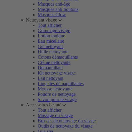
Masques anti-âge
Masques anti-boutons
Masques Glow
Nettoyant visage
Tout afficher
Gommage visage
Lotion tonique
Eau micellaire
Gel nettoyant
Huile nettoyante
Cotons démaquillants
Crème nettoyante
Démaquillant
Kit nettoyage visage
Lait nettoyant
Lingettes démaquillantes
Mousse nettoyante
Poudre de nettoyage
Savon pour le visage
Accessoires beauté
Tout afficher
Massage du visage
Brosses de nettoyage du visage
Outils de nettoyage du visage
Gua sha