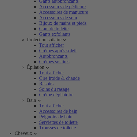
Gants autobronzants
Accessoires de pédicure
Accessoires de manucure
Accessoires de soin
Bijoux de mains et pieds
Gant de toilette
Gants exfoliants
Protection soilaire
Tout afficher
Crèmes après soleil
Autobronzants
Crèmes solaires
Épilation
Tout afficher
Cire froide & chaude
Rasoirs
Soins du rasage
Crème dépilatoire
Bain
Tout afficher
Accessoires de bain
Peignoirs de bain
Serviettes de toilette
Trousses de toilette
Cheveux