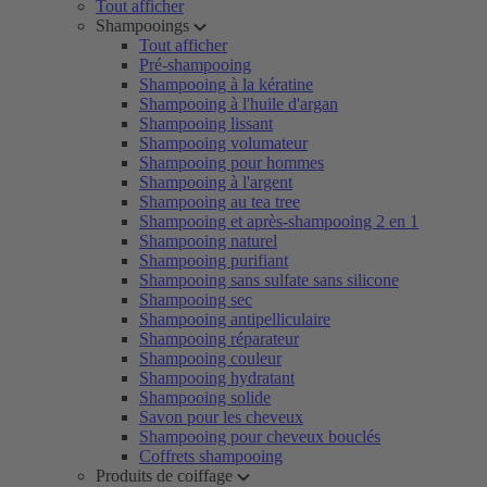
Tout afficher
Shampooings
Tout afficher
Pré-shampooing
Shampooing à la kératine
Shampooing à l'huile d'argan
Shampooing lissant
Shampooing volumateur
Shampooing pour hommes
Shampooing à l'argent
Shampooing au tea tree
Shampooing et après-shampooing 2 en 1
Shampooing naturel
Shampooing purifiant
Shampooing sans sulfate sans silicone
Shampooing sec
Shampooing antipelliculaire
Shampooing réparateur
Shampooing couleur
Shampooing hydratant
Shampooing solide
Savon pour les cheveux
Shampooing pour cheveux bouclés
Coffrets shampooing
Produits de coiffage