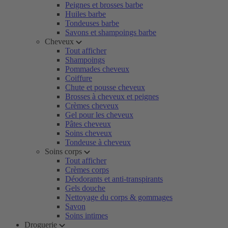
Peignes et brosses barbe
Huiles barbe
Tondeuses barbe
Savons et shampoings barbe
Cheveux
Tout afficher
Shampoings
Pommades cheveux
Coiffure
Chute et pousse cheveux
Brosses à cheveux et peignes
Crèmes cheveux
Gel pour les cheveux
Pâtes cheveux
Soins cheveux
Tondeuse à cheveux
Soins corps
Tout afficher
Crèmes corps
Déodorants et anti-transpirants
Gels douche
Nettoyage du corps & gommages
Savon
Soins intimes
Droguerie