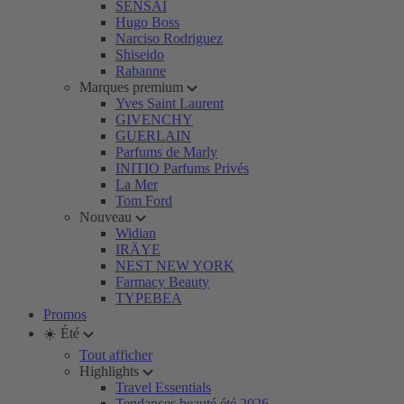
SENSAI
Hugo Boss
Narciso Rodriguez
Shiseido
Rabanne
Marques premium
Yves Saint Laurent
GIVENCHY
GUERLAIN
Parfums de Marly
INITIO Parfums Privés
La Mer
Tom Ford
Nouveau
Widian
IRÄYE
NEST NEW YORK
Farmacy Beauty
TYPEBEA
Promos
☀️ Été
Tout afficher
Highlights
Travel Essentials
Tendances beauté été 2026