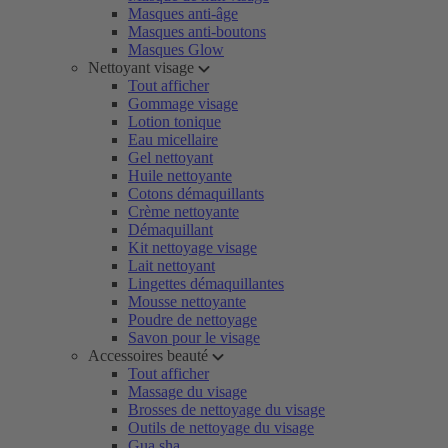
Masques anti-âge
Masques anti-boutons
Masques Glow
Nettoyant visage
Tout afficher
Gommage visage
Lotion tonique
Eau micellaire
Gel nettoyant
Huile nettoyante
Cotons démaquillants
Crème nettoyante
Démaquillant
Kit nettoyage visage
Lait nettoyant
Lingettes démaquillantes
Mousse nettoyante
Poudre de nettoyage
Savon pour le visage
Accessoires beauté
Tout afficher
Massage du visage
Brosses de nettoyage du visage
Outils de nettoyage du visage
Gua sha