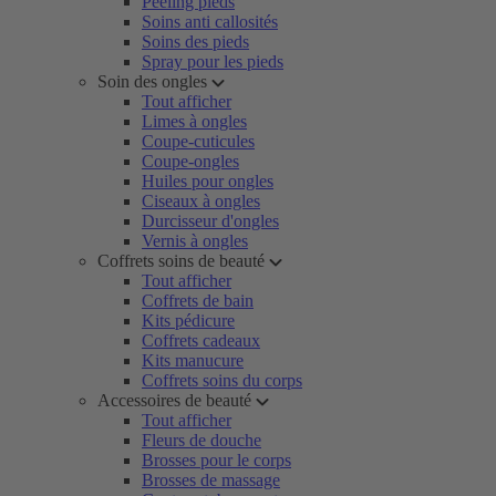
Peeling pieds
Soins anti callosités
Soins des pieds
Spray pour les pieds
Soin des ongles
Tout afficher
Limes à ongles
Coupe-cuticules
Coupe-ongles
Huiles pour ongles
Ciseaux à ongles
Durcisseur d'ongles
Vernis à ongles
Coffrets soins de beauté
Tout afficher
Coffrets de bain
Kits pédicure
Coffrets cadeaux
Kits manucure
Coffrets soins du corps
Accessoires de beauté
Tout afficher
Fleurs de douche
Brosses pour le corps
Brosses de massage