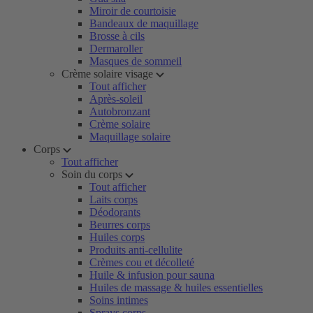
Miroir de courtoisie
Bandeaux de maquillage
Brosse à cils
Dermaroller
Masques de sommeil
Crème solaire visage
Tout afficher
Après-soleil
Autobronzant
Crème solaire
Maquillage solaire
Corps
Tout afficher
Soin du corps
Tout afficher
Laits corps
Déodorants
Beurres corps
Huiles corps
Produits anti-cellulite
Crèmes cou et décolleté
Huile & infusion pour sauna
Huiles de massage & huiles essentielles
Soins intimes
Sprays corps