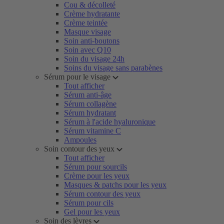
Cou & décolleté
Crème hydratante
Crème teintée
Masque visage
Soin anti-boutons
Soin avec Q10
Soin du visage 24h
Soins du visage sans parabènes
Sérum pour le visage
Tout afficher
Sérum anti-âge
Sérum collagène
Sérum hydratant
Sérum à l'acide hyaluronique
Sérum vitamine C
Ampoules
Soin contour des yeux
Tout afficher
Sérum pour sourcils
Crème pour les yeux
Masques & patchs pour les yeux
Sérum contour des yeux
Sérum pour cils
Gel pour les yeux
Soin des lèvres