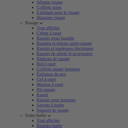
Sérums visage
Coffrets soins
Exfoliant pour le visage
Masques visage
Rasage
Tout afficher
Crème à raser
Rasoirs peau humide
Baumes et lotions après-rasage
Rasoirs et tondeuses électriques
Rasoirs de sûreté et accessoires
Blaireau de rasage
Bol à raser
Coffrets rasage hommes
Épilation du nez
Gel à raser
Mousse à raser
Pré-rasage
Rasoir
Rasoirs pour hommes
Savons à barbe
Support de rasage
Soins barbe
Tout afficher
Baumes barbe