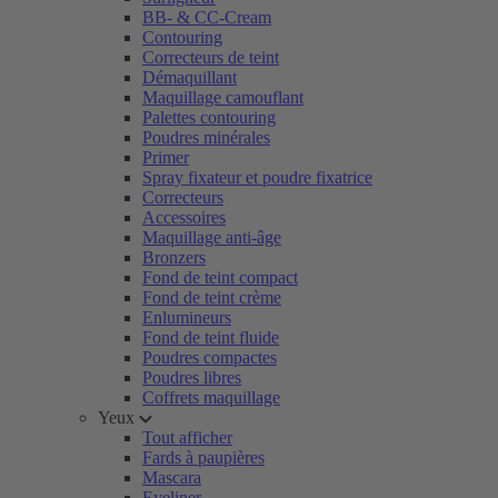
BB- & CC-Cream
Contouring
Correcteurs de teint
Démaquillant
Maquillage camouflant
Palettes contouring
Poudres minérales
Primer
Spray fixateur et poudre fixatrice
Correcteurs
Accessoires
Maquillage anti-âge
Bronzers
Fond de teint compact
Fond de teint crème
Enlumineurs
Fond de teint fluide
Poudres compactes
Poudres libres
Coffrets maquillage
Yeux
Tout afficher
Fards à paupières
Mascara
Eyeliner