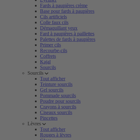
Fards à paupières crème
Base pour fards à paupières
Cils artificiels
Colle faux cils
Démaquillant yeux
Fard à paupières à paillettes
Palettes de fards à paupières
Primer cils
Recourbe-cils
Coffrets
Kajal
Sourcils
Sourcils
Tout afficher
Teinture sourcils
Gel sourcils
Pommade sourcils
Poudre pour sourcils
Crayons à sourcils
Ciseaux sourcils
Pincettes
Lèvres
Tout afficher
Rouges à lèvres