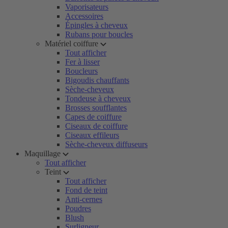
Vaporisateurs
Accessoires
Épingles à cheveux
Rubans pour boucles
Matériel coiffure
Tout afficher
Fer à lisser
Boucleurs
Bigoudis chauffants
Sèche-cheveux
Tondeuse à cheveux
Brosses soufflantes
Capes de coiffure
Ciseaux de coiffure
Ciseaux effileurs
Sèche-cheveux diffuseurs
Maquillage
Tout afficher
Teint
Tout afficher
Fond de teint
Anti-cernes
Poudres
Blush
Surligneur