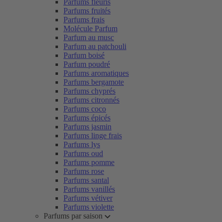
Parfums fleuris
Parfums fruités
Parfums frais
Molécule Parfum
Parfum au musc
Parfum au patchouli
Parfum boisé
Parfum poudré
Parfums aromatiques
Parfums bergamote
Parfums chyprés
Parfums citronnés
Parfums coco
Parfums épicés
Parfums jasmin
Parfums linge frais
Parfums lys
Parfums oud
Parfums pomme
Parfums rose
Parfums santal
Parfums vanillés
Parfums vétiver
Parfums violette
Parfums par saison