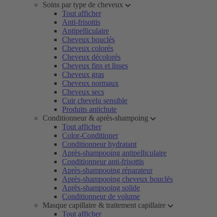
Soins par type de cheveux
Tout afficher
Anti-frisottis
Antipelliculaire
Cheveux bouclés
Cheveux colorés
Cheveux décolorés
Cheveux fins et lisses
Cheveux gras
Cheveux normaux
Cheveux secs
Cuir chevelu sensible
Produits antichute
Conditionneur & après-shampoing
Tout afficher
Color-Conditioner
Conditionneur hydratant
Après-shampooing antipelliculaire
Conditionneur anti-frisottis
Après-shampooing réparateur
Après-shampooing cheveux bouclés
Après-shampooing solide
Conditionneur de volume
Masque capillaire & traitement capillaire
Tout afficher