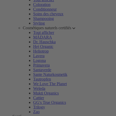
Coloration
Conditionneur
Soins des cheveux
Shampooing
Styling
Cosmétiques naturels certifiés
Tout afficher
MÁDARA
Dr. Hauschka
Hej Organic
Heliotrop
Lavera
Logona
Primavera
Santaverde
Sante Naturkosmetik
Tautropfen
We Love The Planet
Weleda
Mukti Organics
Cattier
GG's True Organics
Trilogy
Zao