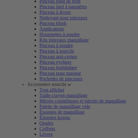
Pinceau fond de teint
Pinceau fard à paupières
Pinceau à lèvres
Nettoyant pour pinceaux
Pinceau blush
Applicateurs
Houppettes à poudre
Kits pinceaux maquillage
Pinceau à poudre
Pinceau à sourcils
Pinceau anti-cernes
Pinceau eyeliner
Pinceau highlighter
Pinceau pour masque
Pochettes de pinceaux
Accessoires sourcils
Tout afficher
Taille-crayon maquillage
Miroirs cosmétiques et miroirs de maquillage
Palette de maquillage vide
Éponges de maquillage
Éponges konjac
Ongles
Coffrets
Lèvres