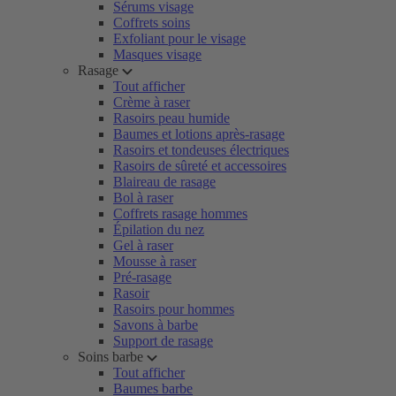
Sérums visage
Coffrets soins
Exfoliant pour le visage
Masques visage
Rasage
Tout afficher
Crème à raser
Rasoirs peau humide
Baumes et lotions après-rasage
Rasoirs et tondeuses électriques
Rasoirs de sûreté et accessoires
Blaireau de rasage
Bol à raser
Coffrets rasage hommes
Épilation du nez
Gel à raser
Mousse à raser
Pré-rasage
Rasoir
Rasoirs pour hommes
Savons à barbe
Support de rasage
Soins barbe
Tout afficher
Baumes barbe