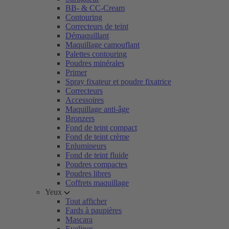
BB- & CC-Cream
Contouring
Correcteurs de teint
Démaquillant
Maquillage camouflant
Palettes contouring
Poudres minérales
Primer
Spray fixateur et poudre fixatrice
Correcteurs
Accessoires
Maquillage anti-âge
Bronzers
Fond de teint compact
Fond de teint crème
Enlumineurs
Fond de teint fluide
Poudres compactes
Poudres libres
Coffrets maquillage
Yeux
Tout afficher
Fards à paupières
Mascara
Eyeliner