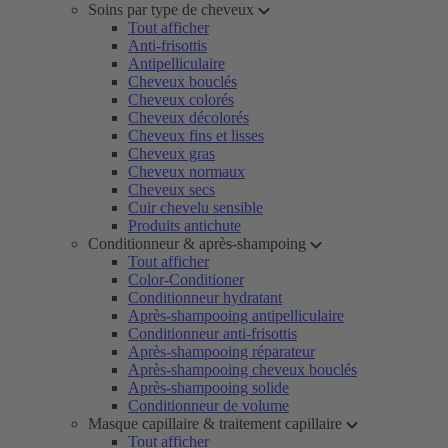
Soins par type de cheveux
Tout afficher
Anti-frisottis
Antipelliculaire
Cheveux bouclés
Cheveux colorés
Cheveux décolorés
Cheveux fins et lisses
Cheveux gras
Cheveux normaux
Cheveux secs
Cuir chevelu sensible
Produits antichute
Conditionneur & après-shampoing
Tout afficher
Color-Conditioner
Conditionneur hydratant
Après-shampooing antipelliculaire
Conditionneur anti-frisottis
Après-shampooing réparateur
Après-shampooing cheveux bouclés
Après-shampooing solide
Conditionneur de volume
Masque capillaire & traitement capillaire
Tout afficher