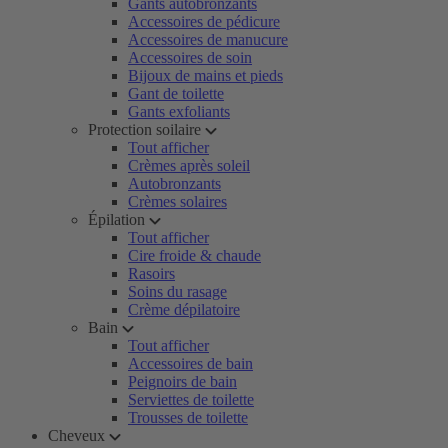
Gants autobronzants
Accessoires de pédicure
Accessoires de manucure
Accessoires de soin
Bijoux de mains et pieds
Gant de toilette
Gants exfoliants
Protection soilaire
Tout afficher
Crèmes après soleil
Autobronzants
Crèmes solaires
Épilation
Tout afficher
Cire froide & chaude
Rasoirs
Soins du rasage
Crème dépilatoire
Bain
Tout afficher
Accessoires de bain
Peignoirs de bain
Serviettes de toilette
Trousses de toilette
Cheveux