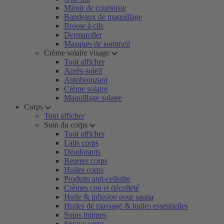
Miroir de courtoisie
Bandeaux de maquillage
Brosse à cils
Dermaroller
Masques de sommeil
Crème solaire visage
Tout afficher
Après-soleil
Autobronzant
Crème solaire
Maquillage solaire
Corps
Tout afficher
Soin du corps
Tout afficher
Laits corps
Déodorants
Beurres corps
Huiles corps
Produits anti-cellulite
Crèmes cou et décolleté
Huile & infusion pour sauna
Huiles de massage & huiles essentielles
Soins intimes
Sprays corps