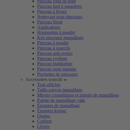
Pinceau fond de teint
Pinceau fard à paupières
Pinceau à lèvres
Nettoyant pour pinceaux
Pinceau blush
Applicateurs
Houppettes à poudre
Kits pinceaux maquillage
Pinceau à poudre
Pinceau à sourcils
Pinceau anti-cernes
Pinceau eyeliner
Pinceau highlighter
Pinceau pour masque
Pochettes de pinceaux
Accessoires sourcils
Tout afficher
Taille-crayon maquillage
Miroirs cosmétiques et miroirs de maquillage
Palette de maquillage vide
Éponges de maquillage
Éponges konjac
Ongles
Coffrets
Lèvres