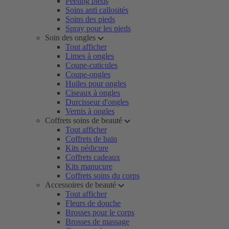
Peeling pieds
Soins anti callosités
Soins des pieds
Spray pour les pieds
Soin des ongles
Tout afficher
Limes à ongles
Coupe-cuticules
Coupe-ongles
Huiles pour ongles
Ciseaux à ongles
Durcisseur d'ongles
Vernis à ongles
Coffrets soins de beauté
Tout afficher
Coffrets de bain
Kits pédicure
Coffrets cadeaux
Kits manucure
Coffrets soins du corps
Accessoires de beauté
Tout afficher
Fleurs de douche
Brosses pour le corps
Brosses de massage