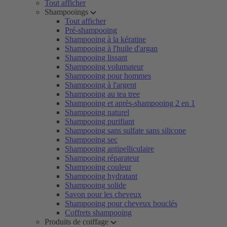
Tout afficher
Shampooings
Tout afficher
Pré-shampooing
Shampooing à la kératine
Shampooing à l'huile d'argan
Shampooing lissant
Shampooing volumateur
Shampooing pour hommes
Shampooing à l'argent
Shampooing au tea tree
Shampooing et après-shampooing 2 en 1
Shampooing naturel
Shampooing purifiant
Shampooing sans sulfate sans silicone
Shampooing sec
Shampooing antipelliculaire
Shampooing réparateur
Shampooing couleur
Shampooing hydratant
Shampooing solide
Savon pour les cheveux
Shampooing pour cheveux bouclés
Coffrets shampooing
Produits de coiffage