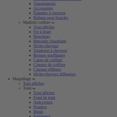
Vaporisateurs
Accessoires
Épingles à cheveux
Rubans pour boucles
Matériel coiffure
Tout afficher
Fer à lisser
Boucleurs
Bigoudis chauffants
Sèche-cheveux
Tondeuse à cheveux
Brosses soufflantes
Capes de coiffure
Ciseaux de coiffure
Ciseaux effileurs
Sèche-cheveux diffuseurs
Maquillage
Tout afficher
Teint
Tout afficher
Fond de teint
Anti-cernes
Poudres
Blush
Surligneur