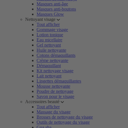
Masques anti-âge
Masques anti-boutons
Masques Glow
Nettoyant visage
Tout afficher
Gommage visage
Lotion tonique
Eau micellaire
Gel nettoyant
Huile nettoyante
Cotons démaquillants
Crème nettoyante
Démaquillant
Kit nettoyage visage
Lait nettoyant
Lingettes démaquillantes
Mousse nettoyante
Poudre de nettoyage
Savon pour le visage
Accessoires beauté
Tout afficher
Massage du visage
Brosses de nettoyage du visage
Outils de nettoyage du visage
Gua sha