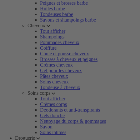
Peignes et brosses barbe
Huiles barbe
Tondeuses barbe
Savons et shampoings barbe
Cheveux
Tout afficher
Shampoings
Pommades cheveux
Coiffure
Chute et pousse cheveux
Brosses à cheveux et peignes
Crèmes cheveux
Gel pour les cheveux
Pâtes cheveux
Soins cheveux
Tondeuse à cheveux
Soins corps
Tout afficher
Crèmes corps
Déodorants et anti-transpirants
Gels douche
Nettoyage du corps & gommages
Savon
Soins intimes
Droguerie