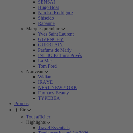
SENSAI
Hugo Boss
Narciso Rodriguez
Shiseido
Rabanne
Marques premium
Yves Saint Laurent
GIVENCHY
GUERLAIN
Parfums de Marly
INITIO Parfums Privés
La Mer
Tom Ford
Nouveau
Widian
IRÄYE
NEST NEW YORK
Farmacy Beauty
TYPEBEA
Promos
☀️ Été
Tout afficher
Highlights
Travel Essentials
Tendances beauté été 2026