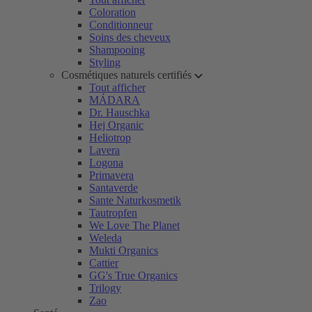
Coloration
Conditionneur
Soins des cheveux
Shampooing
Styling
Cosmétiques naturels certifiés
Tout afficher
MÁDARA
Dr. Hauschka
Hej Organic
Heliotrop
Lavera
Logona
Primavera
Santaverde
Sante Naturkosmetik
Tautropfen
We Love The Planet
Weleda
Mukti Organics
Cattier
GG's True Organics
Trilogy
Zao