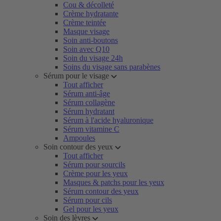
Cou & décolleté
Crème hydratante
Crème teintée
Masque visage
Soin anti-boutons
Soin avec Q10
Soin du visage 24h
Soins du visage sans parabènes
Sérum pour le visage
Tout afficher
Sérum anti-âge
Sérum collagène
Sérum hydratant
Sérum à l'acide hyaluronique
Sérum vitamine C
Ampoules
Soin contour des yeux
Tout afficher
Sérum pour sourcils
Crème pour les yeux
Masques & patchs pour les yeux
Sérum contour des yeux
Sérum pour cils
Gel pour les yeux
Soin des lèvres