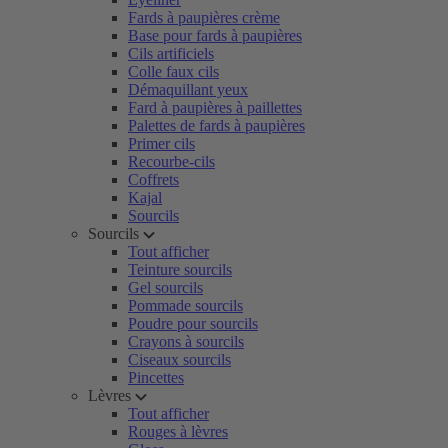
Fards à paupières crème
Base pour fards à paupières
Cils artificiels
Colle faux cils
Démaquillant yeux
Fard à paupières à paillettes
Palettes de fards à paupières
Primer cils
Recourbe-cils
Coffrets
Kajal
Sourcils
Sourcils
Tout afficher
Teinture sourcils
Gel sourcils
Pommade sourcils
Poudre pour sourcils
Crayons à sourcils
Ciseaux sourcils
Pincettes
Lèvres
Tout afficher
Rouges à lèvres