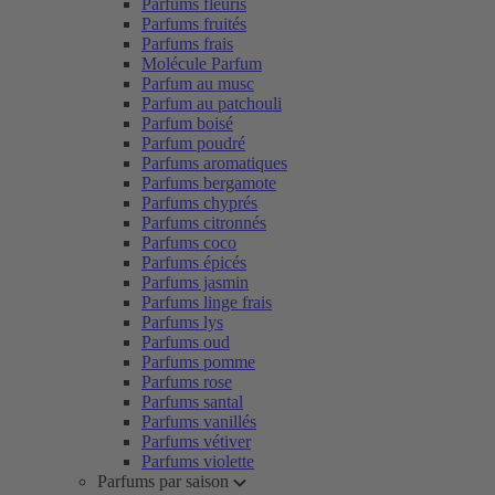
Parfums fleuris
Parfums fruités
Parfums frais
Molécule Parfum
Parfum au musc
Parfum au patchouli
Parfum boisé
Parfum poudré
Parfums aromatiques
Parfums bergamote
Parfums chyprés
Parfums citronnés
Parfums coco
Parfums épicés
Parfums jasmin
Parfums linge frais
Parfums lys
Parfums oud
Parfums pomme
Parfums rose
Parfums santal
Parfums vanillés
Parfums vétiver
Parfums violette
Parfums par saison