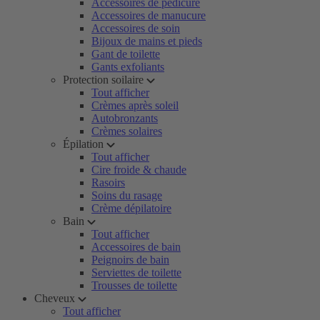
Accessoires de pédicure
Accessoires de manucure
Accessoires de soin
Bijoux de mains et pieds
Gant de toilette
Gants exfoliants
Protection soilaire
Tout afficher
Crèmes après soleil
Autobronzants
Crèmes solaires
Épilation
Tout afficher
Cire froide & chaude
Rasoirs
Soins du rasage
Crème dépilatoire
Bain
Tout afficher
Accessoires de bain
Peignoirs de bain
Serviettes de toilette
Trousses de toilette
Cheveux
Tout afficher