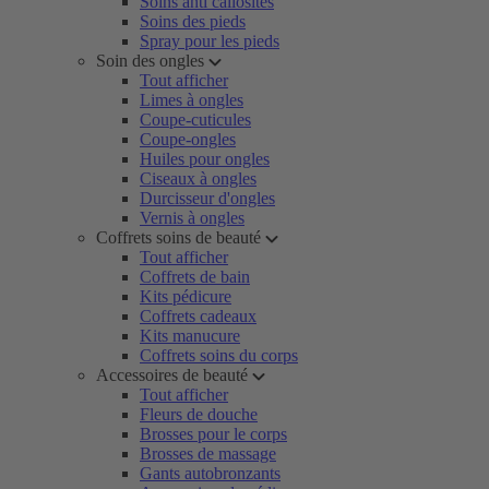
Soins anti callosités
Soins des pieds
Spray pour les pieds
Soin des ongles
Tout afficher
Limes à ongles
Coupe-cuticules
Coupe-ongles
Huiles pour ongles
Ciseaux à ongles
Durcisseur d'ongles
Vernis à ongles
Coffrets soins de beauté
Tout afficher
Coffrets de bain
Kits pédicure
Coffrets cadeaux
Kits manucure
Coffrets soins du corps
Accessoires de beauté
Tout afficher
Fleurs de douche
Brosses pour le corps
Brosses de massage
Gants autobronzants