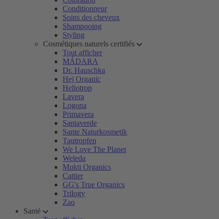
Conditionneur
Soins des cheveux
Shampooing
Styling
Cosmétiques naturels certifiés
Tout afficher
MÁDARA
Dr. Hauschka
Hej Organic
Heliotrop
Lavera
Logona
Primavera
Santaverde
Sante Naturkosmetik
Tautropfen
We Love The Planet
Weleda
Mukti Organics
Cattier
GG's True Organics
Trilogy
Zao
Santé