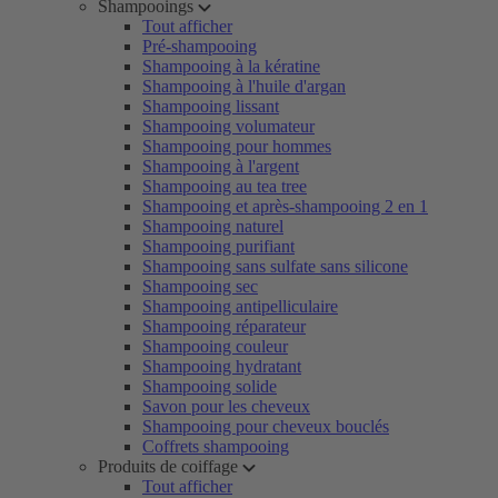
Shampooings
Tout afficher
Pré-shampooing
Shampooing à la kératine
Shampooing à l'huile d'argan
Shampooing lissant
Shampooing volumateur
Shampooing pour hommes
Shampooing à l'argent
Shampooing au tea tree
Shampooing et après-shampooing 2 en 1
Shampooing naturel
Shampooing purifiant
Shampooing sans sulfate sans silicone
Shampooing sec
Shampooing antipelliculaire
Shampooing réparateur
Shampooing couleur
Shampooing hydratant
Shampooing solide
Savon pour les cheveux
Shampooing pour cheveux bouclés
Coffrets shampooing
Produits de coiffage
Tout afficher