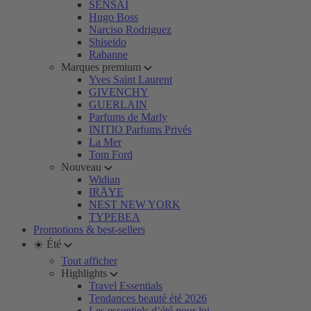
SENSAI
Hugo Boss
Narciso Rodriguez
Shiseido
Rabanne
Marques premium
Yves Saint Laurent
GIVENCHY
GUERLAIN
Parfums de Marly
INITIO Parfums Privés
La Mer
Tom Ford
Nouveau
Widian
IRÄYE
NEST NEW YORK
TYPEBEA
Promotions & best-sellers
☀️ Été
Tout afficher
Highlights
Travel Essentials
Tendances beauté été 2026
Les essentiels d’été pour lui