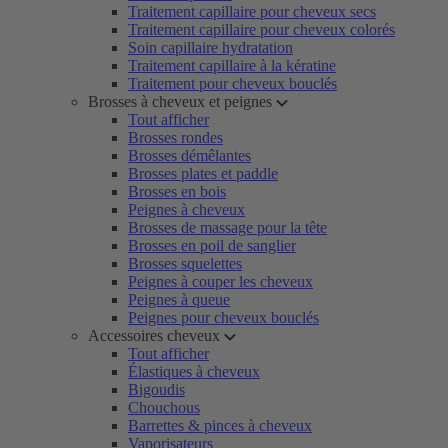
Traitement capillaire pour cheveux secs
Traitement capillaire pour cheveux colorés
Soin capillaire hydratation
Traitement capillaire à la kératine
Traitement pour cheveux bouclés
Brosses à cheveux et peignes
Tout afficher
Brosses rondes
Brosses démêlantes
Brosses plates et paddle
Brosses en bois
Peignes à cheveux
Brosses de massage pour la tête
Brosses en poil de sanglier
Brosses squelettes
Peignes à couper les cheveux
Peignes à queue
Peignes pour cheveux bouclés
Accessoires cheveux
Tout afficher
Élastiques à cheveux
Bigoudis
Chouchous
Barrettes & pinces à cheveux
Vaporisateurs