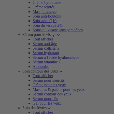
Crème hydratante
Crème teintée
Masque visage
Soin anti-boutons
Soin avec Q10
Soin du visage 24h
Soins du visage sans parabènes
Sérum pour le visage
Tout afficher
Sérum anti-âge
Sérum collagène
Sérum hydratant
Sérum à l'acide hyaluronique
Sérum vitamine C
Ampoules
Soin contour des yeux
Tout afficher
Sérum pour sourcils
Crème pour les yeux
Masques & patchs pour les yeux
Sérum contour des yeux
Sérum pour cils
Gel pour les yeux
Soin des lèvres
Tout afficher