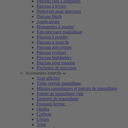
Pinceau fard à paupières
Pinceau à lèvres
Nettoyant pour pinceaux
Pinceau blush
Applicateurs
Houppettes à poudre
Kits pinceaux maquillage
Pinceau à poudre
Pinceau à sourcils
Pinceau anti-cernes
Pinceau eyeliner
Pinceau highlighter
Pinceau pour masque
Pochettes de pinceaux
Accessoires sourcils
Tout afficher
Taille-crayon maquillage
Miroirs cosmétiques et miroirs de maquillage
Palette de maquillage vide
Éponges de maquillage
Éponges konjac
Ongles
Coffrets
Lèvres
Teint