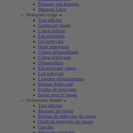
Masques anti-boutons
Masques Glow
Nettoyant visage
Tout afficher
Gommage visage
Lotion tonique
Eau micellaire
Gel nettoyant
Huile nettoyante
Cotons démaquillants
Crème nettoyante
Démaquillant
Kit nettoyage visage
Lait nettoyant
Lingettes démaquillantes
Mousse nettoyante
Poudre de nettoyage
Savon pour le visage
Accessoires beauté
Tout afficher
Massage du visage
Brosses de nettoyage du visage
Outils de nettoyage du visage
Gua sha
Miroir de courtoisie