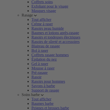
Coffrets soins
Exfoliant pour le visage
Masques visage
Rasage
Tout afficher
Crème à raser
Rasoirs peau humide
Baumes et lotions après-rasage
Rasoirs et tondeuses électriques
Rasoirs de sûreté et accessoires
Blaireau de rasage
Bol à raser
Coffrets rasage hommes
Épilation du nez
Gel à raser
Mousse à raser
Pré-rasage
Rasoir
Rasoirs pour hommes
Savons à barbe
Support de rasage
Soins barbe
Tout afficher
Baumes barbe
Peignes et brosses barbe