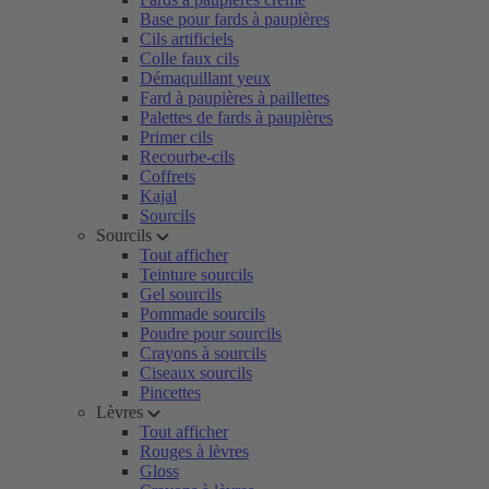
Base pour fards à paupières
Cils artificiels
Colle faux cils
Démaquillant yeux
Fard à paupières à paillettes
Palettes de fards à paupières
Primer cils
Recourbe-cils
Coffrets
Kajal
Sourcils
Sourcils
Tout afficher
Teinture sourcils
Gel sourcils
Pommade sourcils
Poudre pour sourcils
Crayons à sourcils
Ciseaux sourcils
Pincettes
Lèvres
Tout afficher
Rouges à lèvres
Gloss