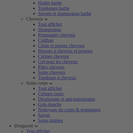
Huiles barbe
Tondeuses barbe
Savons et shampoings barbe
Cheveux
Tout afficher
Shampoings
Pommades cheveux
Coiffure
Chute et pousse cheveux
Brosses à cheveux et peignes
Crèmes cheveux
Gel pour les cheveux
Pâtes cheveux
Soins cheveux
Tondeuse à cheveux
Soins corps
Tout afficher
Crèmes corps
Déodorants et anti-transpirants
Gels douche
Nettoyage du corps & gommages
Savon
Soins intimes
Droguerie
Tout afficher