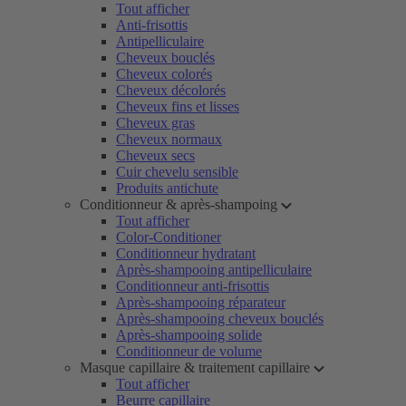
Tout afficher
Anti-frisottis
Antipelliculaire
Cheveux bouclés
Cheveux colorés
Cheveux décolorés
Cheveux fins et lisses
Cheveux gras
Cheveux normaux
Cheveux secs
Cuir chevelu sensible
Produits antichute
Conditionneur & après-shampoing
Tout afficher
Color-Conditioner
Conditionneur hydratant
Après-shampooing antipelliculaire
Conditionneur anti-frisottis
Après-shampooing réparateur
Après-shampooing cheveux bouclés
Après-shampooing solide
Conditionneur de volume
Masque capillaire & traitement capillaire
Tout afficher
Beurre capillaire