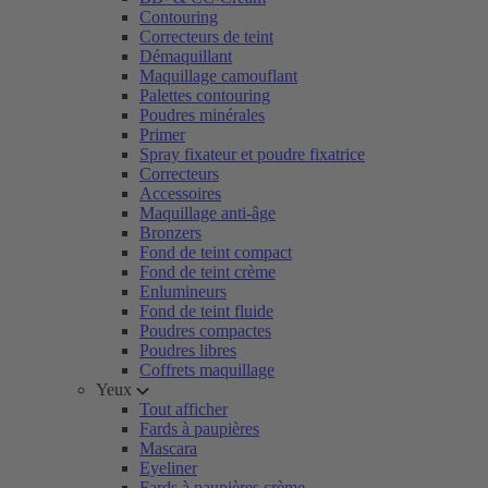
Contouring
Correcteurs de teint
Démaquillant
Maquillage camouflant
Palettes contouring
Poudres minérales
Primer
Spray fixateur et poudre fixatrice
Correcteurs
Accessoires
Maquillage anti-âge
Bronzers
Fond de teint compact
Fond de teint crème
Enlumineurs
Fond de teint fluide
Poudres compactes
Poudres libres
Coffrets maquillage
Yeux
Tout afficher
Fards à paupières
Mascara
Eyeliner
Fards à paupières crème