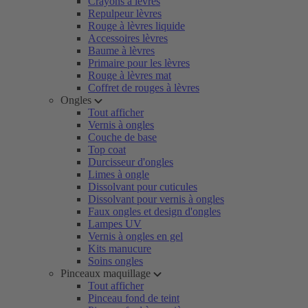
Crayons à lèvres
Repulpeur lèvres
Rouge à lèvres liquide
Accessoires lèvres
Baume à lèvres
Primaire pour les lèvres
Rouge à lèvres mat
Coffret de rouges à lèvres
Ongles
Tout afficher
Vernis à ongles
Couche de base
Top coat
Durcisseur d'ongles
Limes à ongle
Dissolvant pour cuticules
Dissolvant pour vernis à ongles
Faux ongles et design d'ongles
Lampes UV
Vernis à ongles en gel
Kits manucure
Soins ongles
Pinceaux maquillage
Tout afficher
Pinceau fond de teint