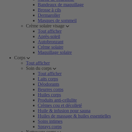
Bandeaux de maquillage
Brosse à cils
Dermaroller
Masques de sommeil
Crème solaire visage
Tout afficher
Après-soleil
Autobronzant
Crème solaire
Maquillage solaire
Corps
Tout afficher
Soin du corps
Tout afficher
Laits corps
Déodorants
Beurres corps
Huiles corps
Produits anti-cellulite
Crèmes cou et décolleté
Huile & infusion pour sauna
Huiles de massage & huiles essentielles
Soins intimes
Sprays corps
Nettoyage corps