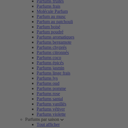
Parfums fruités
Parfums frais
Molécule Parfum
Parfum au musc
Parfum au patchouli
Parfum boisé
Parfum poudré
Parfums aromatiques
Parfums bergamote
Parfums chyprés
Parfums citronnés
Parfums coco
Parfums épicés
Parfums jasmin
Parfums linge frais
Parfums lys
Parfums oud
Parfums pomme
Parfums rose
Parfums santal
Parfums vanillés
Parfums vétiver
Parfums violette
Parfums par saison
Tout afficher