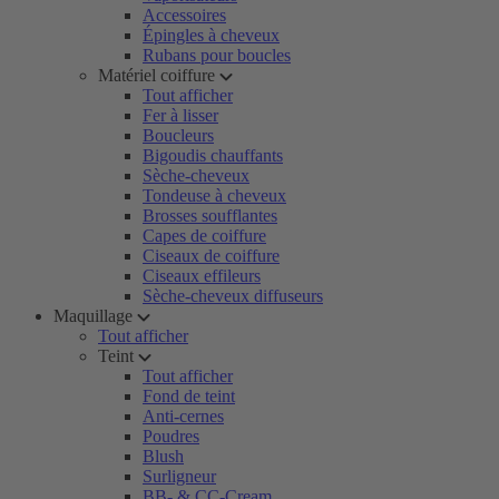
Accessoires
Épingles à cheveux
Rubans pour boucles
Matériel coiffure
Tout afficher
Fer à lisser
Boucleurs
Bigoudis chauffants
Sèche-cheveux
Tondeuse à cheveux
Brosses soufflantes
Capes de coiffure
Ciseaux de coiffure
Ciseaux effileurs
Sèche-cheveux diffuseurs
Maquillage
Tout afficher
Teint
Tout afficher
Fond de teint
Anti-cernes
Poudres
Blush
Surligneur
BB- & CC-Cream