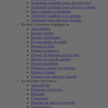
Traitement capillaire pour cheveux secs
Traitement capillaire pour cheveux colorés
Soin capillaire hydratation
Traitement capillaire à la kératine
Traitement pour cheveux bouclés
Brosses à cheveux et peignes
Tout afficher
Brosses rondes
Brosses démêlantes
Brosses plates et paddle
Brosses en bois
Peignes à cheveux
Brosses de massage pour la tête
Brosses en poil de sanglier
Brosses squelettes
Peignes à couper les cheveux
Peignes à queue
Peignes pour cheveux bouclés
Accessoires cheveux
Tout afficher
Élastiques à cheveux
Bigoudis
Chouchous
Barrettes & pinces à cheveux
Vaporisateurs