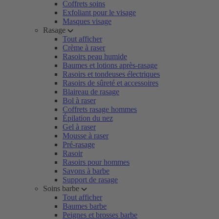
Coffrets soins
Exfoliant pour le visage
Masques visage
Rasage
Tout afficher
Crème à raser
Rasoirs peau humide
Baumes et lotions après-rasage
Rasoirs et tondeuses électriques
Rasoirs de sûreté et accessoires
Blaireau de rasage
Bol à raser
Coffrets rasage hommes
Épilation du nez
Gel à raser
Mousse à raser
Pré-rasage
Rasoir
Rasoirs pour hommes
Savons à barbe
Support de rasage
Soins barbe
Tout afficher
Baumes barbe
Peignes et brosses barbe