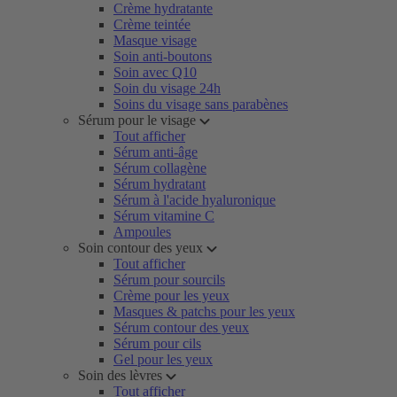
Crème hydratante
Crème teintée
Masque visage
Soin anti-boutons
Soin avec Q10
Soin du visage 24h
Soins du visage sans parabènes
Sérum pour le visage
Tout afficher
Sérum anti-âge
Sérum collagène
Sérum hydratant
Sérum à l'acide hyaluronique
Sérum vitamine C
Ampoules
Soin contour des yeux
Tout afficher
Sérum pour sourcils
Crème pour les yeux
Masques & patchs pour les yeux
Sérum contour des yeux
Sérum pour cils
Gel pour les yeux
Soin des lèvres
Tout afficher