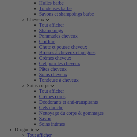
Huiles barbe
Tondeuses barbe
Savons et shampoings barbe
Cheveux
Tout afficher
Shampoings
Pommades cheveux
Coiffure
Chute et pousse cheveux
Brosses à cheveux et peignes
Crèmes cheveux
Gel pour les cheveux
Pâtes cheveux
Soins cheveux
Tondeuse à cheveux
Soins corps
Tout afficher
Crèmes corps
Déodorants et anti-transpirants
Gels douche
Nettoyage du corps & gommages
Savon
Soins intimes
Droguerie
Tout afficher