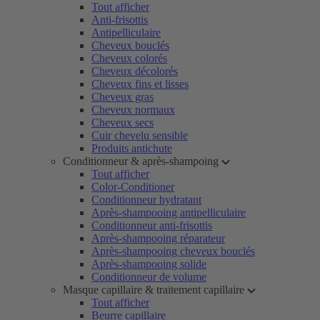
Tout afficher
Anti-frisottis
Antipelliculaire
Cheveux bouclés
Cheveux colorés
Cheveux décolorés
Cheveux fins et lisses
Cheveux gras
Cheveux normaux
Cheveux secs
Cuir chevelu sensible
Produits antichute
Conditionneur & après-shampoing
Tout afficher
Color-Conditioner
Conditionneur hydratant
Après-shampooing antipelliculaire
Conditionneur anti-frisottis
Après-shampooing réparateur
Après-shampooing cheveux bouclés
Après-shampooing solide
Conditionneur de volume
Masque capillaire & traitement capillaire
Tout afficher
Beurre capillaire