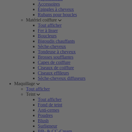
Accessoires
Épingles à cheveux
Rubans pour boucles
Matériel coiffure
Tout afficher
Fer à lisser
Boucleurs
Bigoudis chauffants
Sèche-cheveux
Tondeuse à cheveux
Brosses soufflantes
Capes de coiffure
Ciseaux de coiffure
Ciseaux effileurs
Sèche-cheveux diffuseurs
Maquillage
Tout afficher
Teint
Tout afficher
Fond de teint
Anti-cernes
Poudres
Blush
Surligneur
BB- & CC-Cream