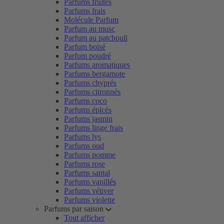
Parfums fruités
Parfums frais
Molécule Parfum
Parfum au musc
Parfum au patchouli
Parfum boisé
Parfum poudré
Parfums aromatiques
Parfums bergamote
Parfums chyprés
Parfums citronnés
Parfums coco
Parfums épicés
Parfums jasmin
Parfums linge frais
Parfums lys
Parfums oud
Parfums pomme
Parfums rose
Parfums santal
Parfums vanillés
Parfums vétiver
Parfums violette
Parfums par saison
Tout afficher