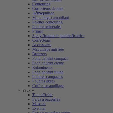
Contouring
Correcteurs de teint
Démaquillant
Maquillage camouflant
Palettes contouring
Poudres minérales
Primer
Spray fixateur et poudre fixatrice
Correcteurs
Accessoires
Maquillage anti-âge
Bronzers
Fond de teint compact
Fond de teint crème
Enlumineurs
Fond de teint fluide
Poudres compactes
Poudres libres
Coffrets maquillage
Yeux
Tout afficher
Fards à paupières
Mascara
Eyeliner
Fards à paupières crème