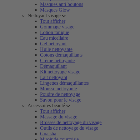
Masques anti-boutons
Masques Glow
Nettoyant visage
Tout afficher
Gommage visage
Lotion tonique
Eau micellaire
Gel nettoyant
Huile nettoyante
Cotons démaquillants
Crème nettoyante
Démaquillant
Kit nettoyage visage
Lait nettoyant
Lingettes démaquillantes
Mousse nettoyante
Poudre de nettoyage
Savon pour le visage
Accessoires beauté
Tout afficher
Massage du visage
Brosses de nettoyage du visage
Outils de nettoyage du visage
Gua sha
Miroir de courtoisie