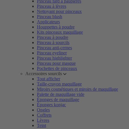
Pinceau fard à paupières
Pinceau à lèvres
Nettoyant pour pinceaux
Pinceau blush
Applicateurs
Houppettes à poudre
Kits pinceaux maquillage
Pinceau à poudre
Pinceau à sourcils
Pinceau anti-cernes
Pinceau eyeliner
Pinceau highlighter
Pinceau pour masque
Pochettes de pinceaux
Accessoires sourcils
Tout afficher
Taille-crayon maquillage
Miroirs cosmétiques et miroirs de maquillage
Palette de maquillage vide
Éponges de maquillage
Éponges konjac
Ongles
Coffrets
Lèvres
Teint