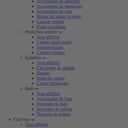
Accessoires de pédicure
Accessoires de manucure
Accessoires de soin
Bijoux de mains et pieds
Gant de toilette
Gants exfoliants
Protection soilaire
Tout afficher
Crèmes après soleil
Autobronzants
Crèmes solaires
Épilation
Tout afficher
Cire froide & chaude
Rasoirs
Soins du rasage
Crème dépilatoire
Bain
Tout afficher
Accessoires de bain
Peignoirs de bain
Serviettes de toilette
Trousses de toilette
Cheveux
Tout afficher