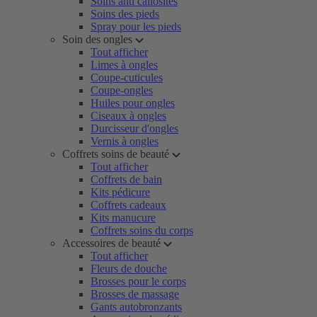
Soins anti callosités
Soins des pieds
Spray pour les pieds
Soin des ongles
Tout afficher
Limes à ongles
Coupe-cuticules
Coupe-ongles
Huiles pour ongles
Ciseaux à ongles
Durcisseur d'ongles
Vernis à ongles
Coffrets soins de beauté
Tout afficher
Coffrets de bain
Kits pédicure
Coffrets cadeaux
Kits manucure
Coffrets soins du corps
Accessoires de beauté
Tout afficher
Fleurs de douche
Brosses pour le corps
Brosses de massage
Gants autobronzants