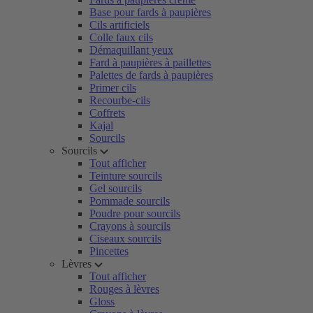
Base pour fards à paupières
Cils artificiels
Colle faux cils
Démaquillant yeux
Fard à paupières à paillettes
Palettes de fards à paupières
Primer cils
Recourbe-cils
Coffrets
Kajal
Sourcils
Sourcils
Tout afficher
Teinture sourcils
Gel sourcils
Pommade sourcils
Poudre pour sourcils
Crayons à sourcils
Ciseaux sourcils
Pincettes
Lèvres
Tout afficher
Rouges à lèvres
Gloss