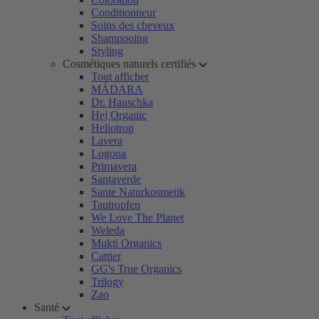
Conditionneur
Soins des cheveux
Shampooing
Styling
Cosmétiques naturels certifiés
Tout afficher
MÁDARA
Dr. Hauschka
Hej Organic
Heliotrop
Lavera
Logona
Primavera
Santaverde
Sante Naturkosmetik
Tautropfen
We Love The Planet
Weleda
Mukti Organics
Cattier
GG's True Organics
Trilogy
Zao
Santé