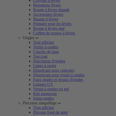
Crayons à lèvres
Repulpeur lèvres
Rouge à lèvres liquide
Accessoires lèvres
Baume à lèvres
Primaire pour les lèvres
Rouge à lèvres mat
Coffret de rouges à lèvres
Ongles
Tout afficher
Vernis à ongles
Couche de base
Top coat
Durcisseur d'ongles
Limes à ongle
Dissolvant pour cuticules
Dissolvant pour vernis à ongles
Faux ongles et design d'ongles
Lampes UV
Vernis à ongles en gel
Kits manucure
Soins ongles
Pinceaux maquillage
Tout afficher
Pinceau fond de teint