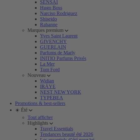
SENSAI
Hugo Boss
Narciso Rodriguez
Shiseido
Rabanne
Marques premium
Yves Saint Laurent
GIVENCHY
GUERLAIN
Parfums de Marly
INITIO Parfums Privés
La Mer
Tom Ford
Nouveau
Widian
IRÄYE
NEST NEW YORK
TYPEBEA
Promotions & best-sellers
☀️ Été
Tout afficher
Highlights
Travel Essentials
Tendances beauté été 2026
Les essentiels d’été pour lui