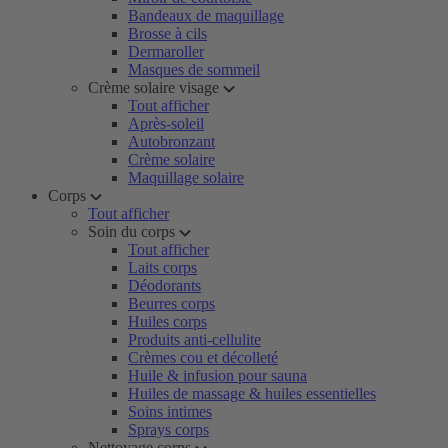
Bandeaux de maquillage
Brosse à cils
Dermaroller
Masques de sommeil
Crème solaire visage
Tout afficher
Après-soleil
Autobronzant
Crème solaire
Maquillage solaire
Corps
Tout afficher
Soin du corps
Tout afficher
Laits corps
Déodorants
Beurres corps
Huiles corps
Produits anti-cellulite
Crèmes cou et décolleté
Huile & infusion pour sauna
Huiles de massage & huiles essentielles
Soins intimes
Sprays corps
Nettoyage corps