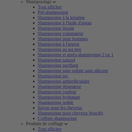
Shampooings
Tout afficher
Pré-shampooing
Shampooing à la kératine
Shampooing à l'huile d'argan
Shampooing lissant
Shampooing volumateur
Shampooing pour hommes
Shampooing à l'argent
Shampooing au tea tree
Shampooing et après-shampooing 2 en 1
Shampooing naturel
Shampooing purifiant
Shampooing sans sulfate sans silicone
Shampooing sec
Shampooing antipelliculaire
Shampooing réparateur
Shampooing couleur
Shampooing hydratant
Shampooing solide
Savon pour les cheveux
Shampooing pour cheveux bouclés
Coffrets shampooing
Produits de coiffage
Tout afficher