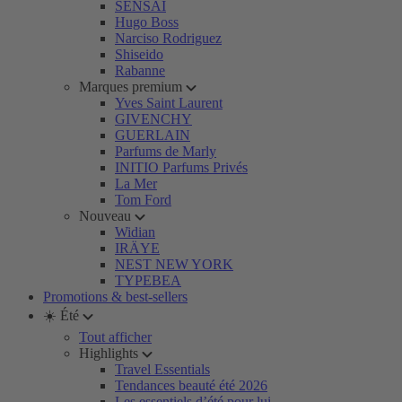
SENSAI
Hugo Boss
Narciso Rodriguez
Shiseido
Rabanne
Marques premium
Yves Saint Laurent
GIVENCHY
GUERLAIN
Parfums de Marly
INITIO Parfums Privés
La Mer
Tom Ford
Nouveau
Widian
IRÄYE
NEST NEW YORK
TYPEBEA
Promotions & best-sellers
☀️ Été
Tout afficher
Highlights
Travel Essentials
Tendances beauté été 2026
Les essentiels d’été pour lui