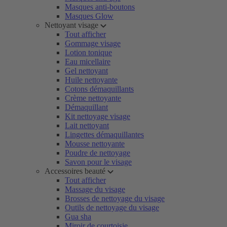
Masques anti-boutons
Masques Glow
Nettoyant visage
Tout afficher
Gommage visage
Lotion tonique
Eau micellaire
Gel nettoyant
Huile nettoyante
Cotons démaquillants
Crème nettoyante
Démaquillant
Kit nettoyage visage
Lait nettoyant
Lingettes démaquillantes
Mousse nettoyante
Poudre de nettoyage
Savon pour le visage
Accessoires beauté
Tout afficher
Massage du visage
Brosses de nettoyage du visage
Outils de nettoyage du visage
Gua sha
Miroir de courtoisie