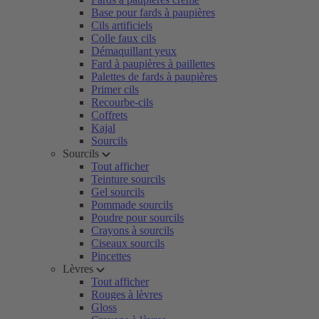
Base pour fards à paupières
Cils artificiels
Colle faux cils
Démaquillant yeux
Fard à paupières à paillettes
Palettes de fards à paupières
Primer cils
Recourbe-cils
Coffrets
Kajal
Sourcils
Sourcils
Tout afficher
Teinture sourcils
Gel sourcils
Pommade sourcils
Poudre pour sourcils
Crayons à sourcils
Ciseaux sourcils
Pincettes
Lèvres
Tout afficher
Rouges à lèvres
Gloss