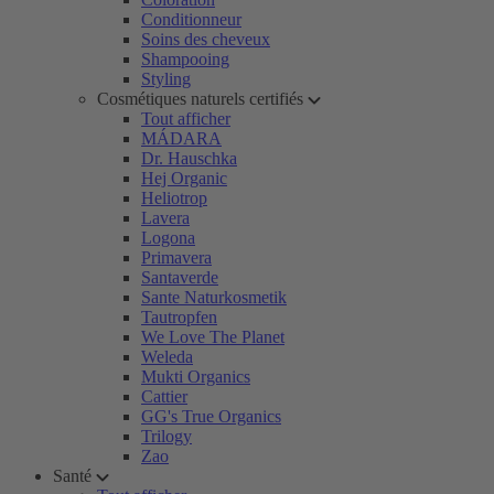
Conditionneur
Soins des cheveux
Shampooing
Styling
Cosmétiques naturels certifiés
Tout afficher
MÁDARA
Dr. Hauschka
Hej Organic
Heliotrop
Lavera
Logona
Primavera
Santaverde
Sante Naturkosmetik
Tautropfen
We Love The Planet
Weleda
Mukti Organics
Cattier
GG's True Organics
Trilogy
Zao
Santé