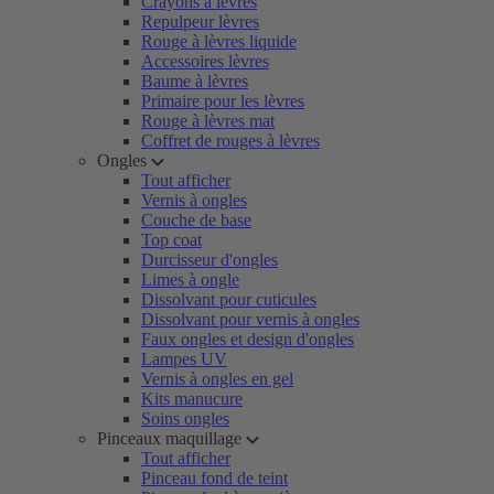
Crayons à lèvres
Repulpeur lèvres
Rouge à lèvres liquide
Accessoires lèvres
Baume à lèvres
Primaire pour les lèvres
Rouge à lèvres mat
Coffret de rouges à lèvres
Ongles
Tout afficher
Vernis à ongles
Couche de base
Top coat
Durcisseur d'ongles
Limes à ongle
Dissolvant pour cuticules
Dissolvant pour vernis à ongles
Faux ongles et design d'ongles
Lampes UV
Vernis à ongles en gel
Kits manucure
Soins ongles
Pinceaux maquillage
Tout afficher
Pinceau fond de teint