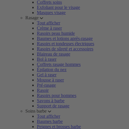
Coffrets soins
Exfoliant pour le visage
Masques visage
Rasage
Tout afficher
Crème à raser
Rasoirs peau humide
Baumes et lotions après-rasage
Rasoirs et tondeuses électriques
Rasoirs de sûreté et accessoires
Blaireau de rasage
Bol à raser
Coffrets rasage hommes
Épilation du nez
Gel à raser
Mousse à raser
Pré-rasage
Rasoir
Rasoirs pour hommes
Savons à barbe
Support de rasage
Soins barbe
Tout afficher
Baumes barbe
Peignes et brosses barbe