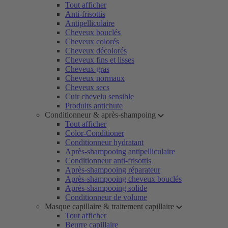
Tout afficher
Anti-frisottis
Antipelliculaire
Cheveux bouclés
Cheveux colorés
Cheveux décolorés
Cheveux fins et lisses
Cheveux gras
Cheveux normaux
Cheveux secs
Cuir chevelu sensible
Produits antichute
Conditionneur & après-shampoing
Tout afficher
Color-Conditioner
Conditionneur hydratant
Après-shampooing antipelliculaire
Conditionneur anti-frisottis
Après-shampooing réparateur
Après-shampooing cheveux bouclés
Après-shampooing solide
Conditionneur de volume
Masque capillaire & traitement capillaire
Tout afficher
Beurre capillaire