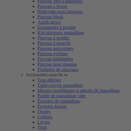
Pinceau fard à paupières
Pinceau à lèvres
Nettoyant pour pinceaux
Pinceau blush
Applicateurs
Houppettes à poudre
Kits pinceaux maquillage
Pinceau à poudre
Pinceau à sourcils
Pinceau anti-cernes
Pinceau eyeliner
Pinceau highlighter
Pinceau pour masque
Pochettes de pinceaux
Accessoires sourcils
Tout afficher
Taille-crayon maquillage
Miroirs cosmétiques et miroirs de maquillage
Palette de maquillage vide
Éponges de maquillage
Éponges konjac
Ongles
Coffrets
Lèvres
Teint