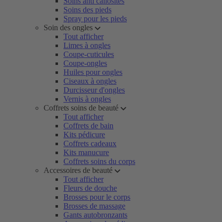
Soins anti callosités
Soins des pieds
Spray pour les pieds
Soin des ongles
Tout afficher
Limes à ongles
Coupe-cuticules
Coupe-ongles
Huiles pour ongles
Ciseaux à ongles
Durcisseur d'ongles
Vernis à ongles
Coffrets soins de beauté
Tout afficher
Coffrets de bain
Kits pédicure
Coffrets cadeaux
Kits manucure
Coffrets soins du corps
Accessoires de beauté
Tout afficher
Fleurs de douche
Brosses pour le corps
Brosses de massage
Gants autobronzants