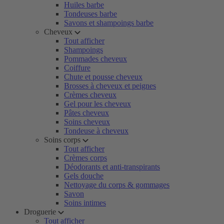
Huiles barbe
Tondeuses barbe
Savons et shampoings barbe
Cheveux
Tout afficher
Shampoings
Pommades cheveux
Coiffure
Chute et pousse cheveux
Brosses à cheveux et peignes
Crèmes cheveux
Gel pour les cheveux
Pâtes cheveux
Soins cheveux
Tondeuse à cheveux
Soins corps
Tout afficher
Crèmes corps
Déodorants et anti-transpirants
Gels douche
Nettoyage du corps & gommages
Savon
Soins intimes
Droguerie
Tout afficher