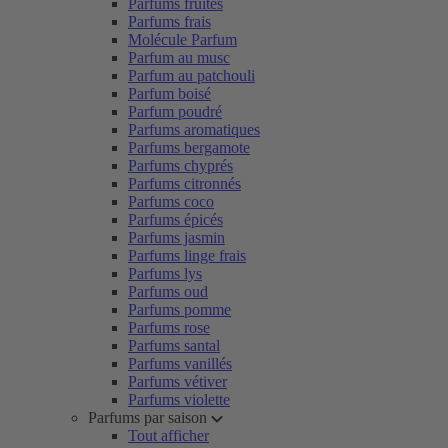
Parfums fruités
Parfums frais
Molécule Parfum
Parfum au musc
Parfum au patchouli
Parfum boisé
Parfum poudré
Parfums aromatiques
Parfums bergamote
Parfums chyprés
Parfums citronnés
Parfums coco
Parfums épicés
Parfums jasmin
Parfums linge frais
Parfums lys
Parfums oud
Parfums pomme
Parfums rose
Parfums santal
Parfums vanillés
Parfums vétiver
Parfums violette
Parfums par saison
Tout afficher