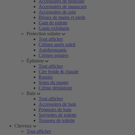
Accessoires de pédicure
Accessoires de manucure
Accessoires de soin
Bijoux de mains et pieds
Gant de toilette
Gants exfoliants
Protection soilaire
Tout afficher
Crèmes après soleil
Autobronzants
Crèmes solaires
Épilation
Tout afficher
Cire froide & chaude
Rasoirs
Soins du rasage
Crème dépilatoire
Bain
Tout afficher
Accessoires de bain
Peignoirs de bain
Serviettes de toilette
Trousses de toilette
Cheveux
Tout afficher