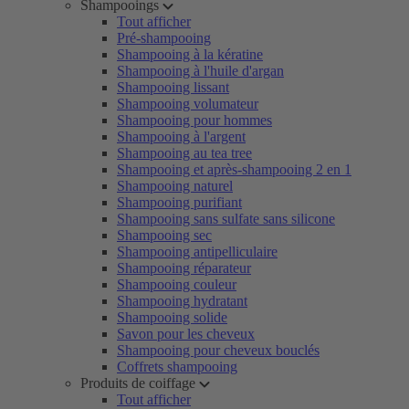
Shampooings
Tout afficher
Pré-shampooing
Shampooing à la kératine
Shampooing à l'huile d'argan
Shampooing lissant
Shampooing volumateur
Shampooing pour hommes
Shampooing à l'argent
Shampooing au tea tree
Shampooing et après-shampooing 2 en 1
Shampooing naturel
Shampooing purifiant
Shampooing sans sulfate sans silicone
Shampooing sec
Shampooing antipelliculaire
Shampooing réparateur
Shampooing couleur
Shampooing hydratant
Shampooing solide
Savon pour les cheveux
Shampooing pour cheveux bouclés
Coffrets shampooing
Produits de coiffage
Tout afficher