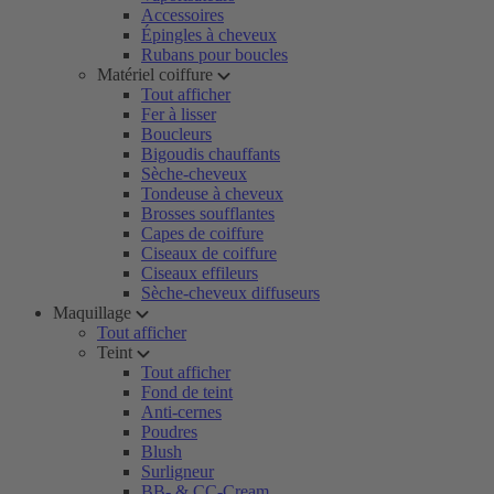
Accessoires
Épingles à cheveux
Rubans pour boucles
Matériel coiffure
Tout afficher
Fer à lisser
Boucleurs
Bigoudis chauffants
Sèche-cheveux
Tondeuse à cheveux
Brosses soufflantes
Capes de coiffure
Ciseaux de coiffure
Ciseaux effileurs
Sèche-cheveux diffuseurs
Maquillage
Tout afficher
Teint
Tout afficher
Fond de teint
Anti-cernes
Poudres
Blush
Surligneur
BB- & CC-Cream