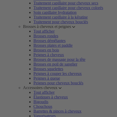
Traitement capillaire pour cheveux secs
Traitement capillaire pour cheveux colorés
Soin capillaire hydratation
Traitement capillaire à la kératine
Traitement pour cheveux bouclés
Brosses à cheveux et peignes
Tout afficher
Brosses rondes
Brosses démêlantes
Brosses plates et paddle
Brosses en bois
Peignes à cheveux
Brosses de massage pour la tête
Brosses en poil de sanglier
Brosses squelettes
Peignes à couper les cheveux
Peignes à queue
Peignes pour cheveux bouclés
Accessoires cheveux
Tout afficher
Élastiques à cheveux
Bigoudis
Chouchous
Barrettes & pinces à cheveux
Vaporisateurs