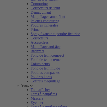
Contouring
Correcteurs de teint
Démaquillant
Maquillage camouflant
Palettes contouring
Poudres minérales
Primer
Spray fixateur et poudre fixatrice
Correcteurs
Accessoires
Maquillage anti-âge
Bronzers
Fond de teint compact
Fond de teint crème
Enlumineurs
Fond de teint fluide
Poudres compactes
Poudres libres
Coffrets maquillage
Yeux
Tout afficher
Fards à paupières
Mascara
Eyeliner
Fards à paupières crème