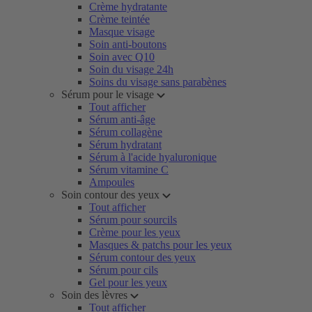
Crème hydratante
Crème teintée
Masque visage
Soin anti-boutons
Soin avec Q10
Soin du visage 24h
Soins du visage sans parabènes
Sérum pour le visage
Tout afficher
Sérum anti-âge
Sérum collagène
Sérum hydratant
Sérum à l'acide hyaluronique
Sérum vitamine C
Ampoules
Soin contour des yeux
Tout afficher
Sérum pour sourcils
Crème pour les yeux
Masques & patchs pour les yeux
Sérum contour des yeux
Sérum pour cils
Gel pour les yeux
Soin des lèvres
Tout afficher