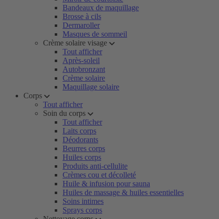
Bandeaux de maquillage
Brosse à cils
Dermaroller
Masques de sommeil
Crème solaire visage
Tout afficher
Après-soleil
Autobronzant
Crème solaire
Maquillage solaire
Corps
Tout afficher
Soin du corps
Tout afficher
Laits corps
Déodorants
Beurres corps
Huiles corps
Produits anti-cellulite
Crèmes cou et décolleté
Huile & infusion pour sauna
Huiles de massage & huiles essentielles
Soins intimes
Sprays corps
Nettoyage corps