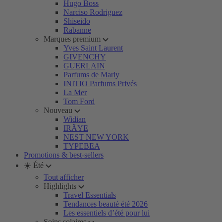
Hugo Boss
Narciso Rodriguez
Shiseido
Rabanne
Marques premium
Yves Saint Laurent
GIVENCHY
GUERLAIN
Parfums de Marly
INITIO Parfums Privés
La Mer
Tom Ford
Nouveau
Widian
IRÄYE
NEST NEW YORK
TYPEBEA
Promotions & best-sellers
☀️ Été
Tout afficher
Highlights
Travel Essentials
Tendances beauté été 2026
Les essentiels d’été pour lui
Soins solaires