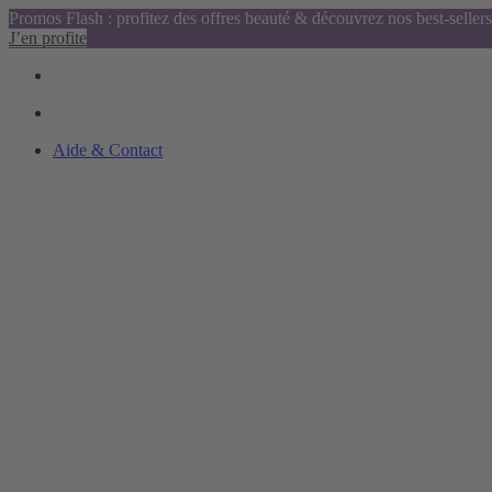
Promos Flash : profitez des offres beauté & découvrez nos best-sellers
J’en profite
Aide & Contact