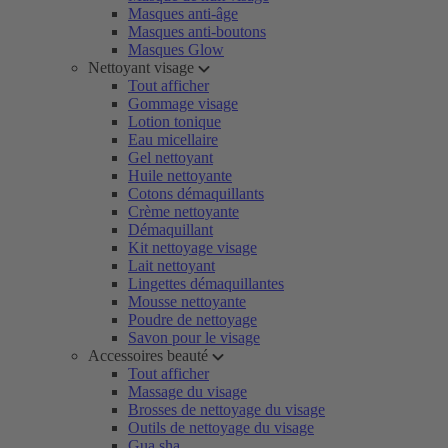
Masques anti-âge
Masques anti-boutons
Masques Glow
Nettoyant visage
Tout afficher
Gommage visage
Lotion tonique
Eau micellaire
Gel nettoyant
Huile nettoyante
Cotons démaquillants
Crème nettoyante
Démaquillant
Kit nettoyage visage
Lait nettoyant
Lingettes démaquillantes
Mousse nettoyante
Poudre de nettoyage
Savon pour le visage
Accessoires beauté
Tout afficher
Massage du visage
Brosses de nettoyage du visage
Outils de nettoyage du visage
Gua sha