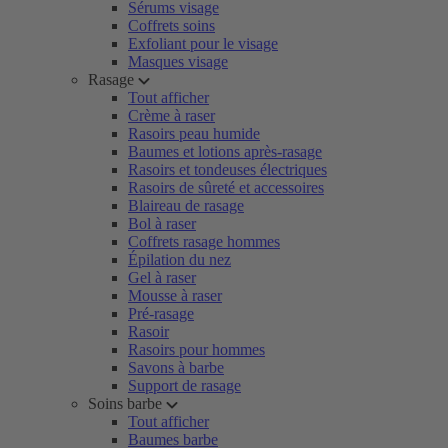
Sérums visage
Coffrets soins
Exfoliant pour le visage
Masques visage
Rasage
Tout afficher
Crème à raser
Rasoirs peau humide
Baumes et lotions après-rasage
Rasoirs et tondeuses électriques
Rasoirs de sûreté et accessoires
Blaireau de rasage
Bol à raser
Coffrets rasage hommes
Épilation du nez
Gel à raser
Mousse à raser
Pré-rasage
Rasoir
Rasoirs pour hommes
Savons à barbe
Support de rasage
Soins barbe
Tout afficher
Baumes barbe