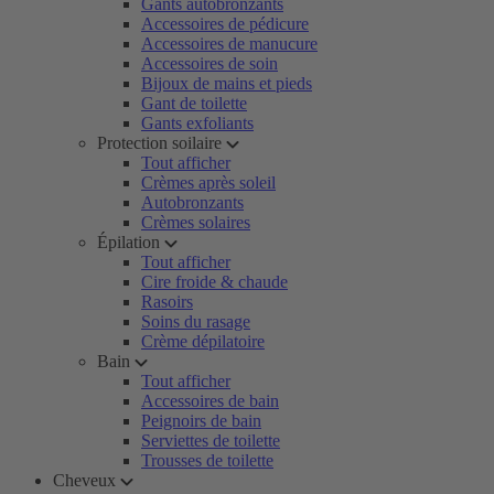
Gants autobronzants
Accessoires de pédicure
Accessoires de manucure
Accessoires de soin
Bijoux de mains et pieds
Gant de toilette
Gants exfoliants
Protection soilaire
Tout afficher
Crèmes après soleil
Autobronzants
Crèmes solaires
Épilation
Tout afficher
Cire froide & chaude
Rasoirs
Soins du rasage
Crème dépilatoire
Bain
Tout afficher
Accessoires de bain
Peignoirs de bain
Serviettes de toilette
Trousses de toilette
Cheveux