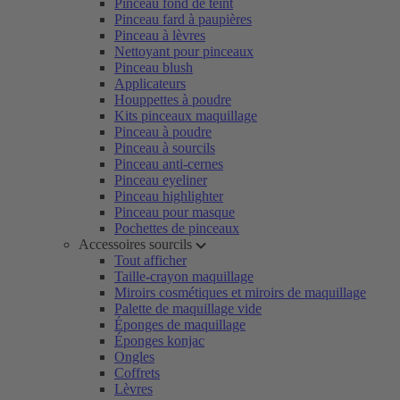
Pinceau fond de teint
Pinceau fard à paupières
Pinceau à lèvres
Nettoyant pour pinceaux
Pinceau blush
Applicateurs
Houppettes à poudre
Kits pinceaux maquillage
Pinceau à poudre
Pinceau à sourcils
Pinceau anti-cernes
Pinceau eyeliner
Pinceau highlighter
Pinceau pour masque
Pochettes de pinceaux
Accessoires sourcils
Tout afficher
Taille-crayon maquillage
Miroirs cosmétiques et miroirs de maquillage
Palette de maquillage vide
Éponges de maquillage
Éponges konjac
Ongles
Coffrets
Lèvres