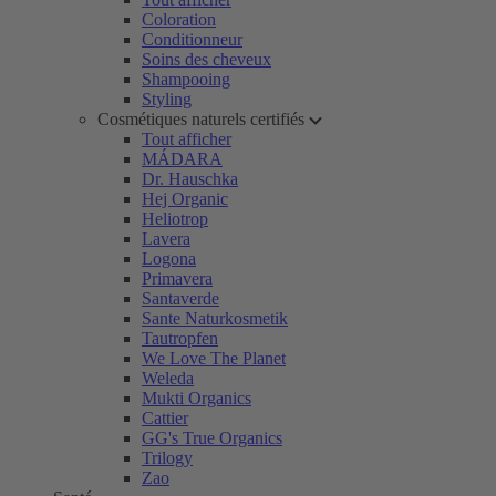
Coloration
Conditionneur
Soins des cheveux
Shampooing
Styling
Cosmétiques naturels certifiés
Tout afficher
MÁDARA
Dr. Hauschka
Hej Organic
Heliotrop
Lavera
Logona
Primavera
Santaverde
Sante Naturkosmetik
Tautropfen
We Love The Planet
Weleda
Mukti Organics
Cattier
GG's True Organics
Trilogy
Zao