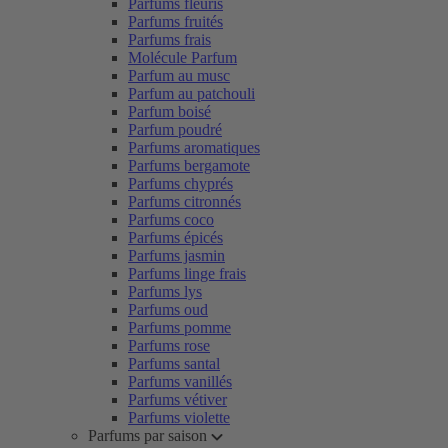
Parfums fleuris
Parfums fruités
Parfums frais
Molécule Parfum
Parfum au musc
Parfum au patchouli
Parfum boisé
Parfum poudré
Parfums aromatiques
Parfums bergamote
Parfums chyprés
Parfums citronnés
Parfums coco
Parfums épicés
Parfums jasmin
Parfums linge frais
Parfums lys
Parfums oud
Parfums pomme
Parfums rose
Parfums santal
Parfums vanillés
Parfums vétiver
Parfums violette
Parfums par saison