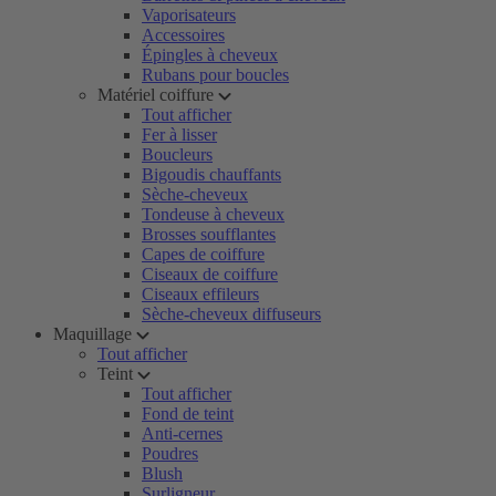
Vaporisateurs
Accessoires
Épingles à cheveux
Rubans pour boucles
Matériel coiffure
Tout afficher
Fer à lisser
Boucleurs
Bigoudis chauffants
Sèche-cheveux
Tondeuse à cheveux
Brosses soufflantes
Capes de coiffure
Ciseaux de coiffure
Ciseaux effileurs
Sèche-cheveux diffuseurs
Maquillage
Tout afficher
Teint
Tout afficher
Fond de teint
Anti-cernes
Poudres
Blush
Surligneur