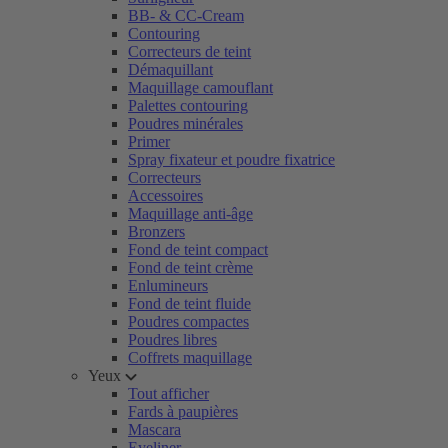
BB- & CC-Cream
Contouring
Correcteurs de teint
Démaquillant
Maquillage camouflant
Palettes contouring
Poudres minérales
Primer
Spray fixateur et poudre fixatrice
Correcteurs
Accessoires
Maquillage anti-âge
Bronzers
Fond de teint compact
Fond de teint crème
Enlumineurs
Fond de teint fluide
Poudres compactes
Poudres libres
Coffrets maquillage
Yeux
Tout afficher
Fards à paupières
Mascara
Eyeliner