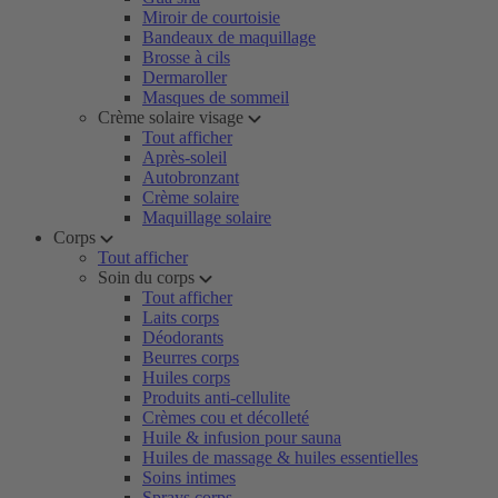
Miroir de courtoisie
Bandeaux de maquillage
Brosse à cils
Dermaroller
Masques de sommeil
Crème solaire visage
Tout afficher
Après-soleil
Autobronzant
Crème solaire
Maquillage solaire
Corps
Tout afficher
Soin du corps
Tout afficher
Laits corps
Déodorants
Beurres corps
Huiles corps
Produits anti-cellulite
Crèmes cou et décolleté
Huile & infusion pour sauna
Huiles de massage & huiles essentielles
Soins intimes
Sprays corps