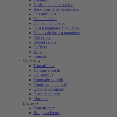
Fards à paupières crème
Base pour fards à paupières
Cils artificiels
Colle faux cils
Démaquillant yeux
Fard à paupières à paillettes
Palettes de fards à paupières
Primer cils
Recourbe-cils
Coffrets
Kajal
Sourcils
Sourcils
Tout afficher
Teinture sourcils
Gel sourcils
Pommade sourcils
Poudre pour sourcils
Crayons à sourcils
Ciseaux sourcils
Pincettes
Lèvres
Tout afficher
Rouges à lèvres