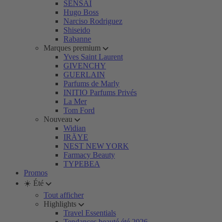
SENSAI
Hugo Boss
Narciso Rodriguez
Shiseido
Rabanne
Marques premium
Yves Saint Laurent
GIVENCHY
GUERLAIN
Parfums de Marly
INITIO Parfums Privés
La Mer
Tom Ford
Nouveau
Widian
IRÄYE
NEST NEW YORK
Farmacy Beauty
TYPEBEA
Promos
☀️ Été
Tout afficher
Highlights
Travel Essentials
Tendances beauté été 2026