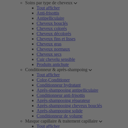
Soins par type de cheveux
Tout afficher
Anti-frisottis
Antipelliculaire
Cheveux bouclés
Cheveux colorés
Cheveux décolorés
Cheveux fins et lisses
Cheveux gras
Cheveux normaux
Cheveux secs
Cuir chevelu sensible
Produits antichute
Conditionneur & après-shampoing
Tout afficher
Color-Conditioner
Conditionneur hydratant
Après-shampooing antipelliculaire
Conditionneur anti-frisottis
Après-shampooing réparateur
Après-shampooing cheveux bouclés
Après-shampooing solide
Conditionneur de volume
Masque capillaire & traitement capillaire
Tout afficher