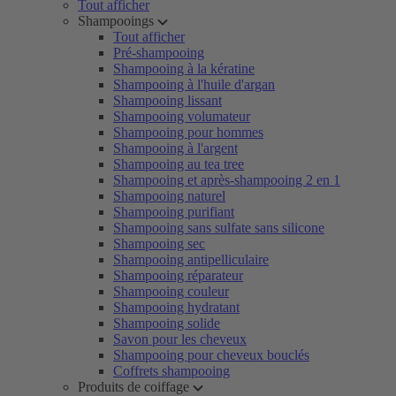
Tout afficher
Shampooings
Tout afficher
Pré-shampooing
Shampooing à la kératine
Shampooing à l'huile d'argan
Shampooing lissant
Shampooing volumateur
Shampooing pour hommes
Shampooing à l'argent
Shampooing au tea tree
Shampooing et après-shampooing 2 en 1
Shampooing naturel
Shampooing purifiant
Shampooing sans sulfate sans silicone
Shampooing sec
Shampooing antipelliculaire
Shampooing réparateur
Shampooing couleur
Shampooing hydratant
Shampooing solide
Savon pour les cheveux
Shampooing pour cheveux bouclés
Coffrets shampooing
Produits de coiffage