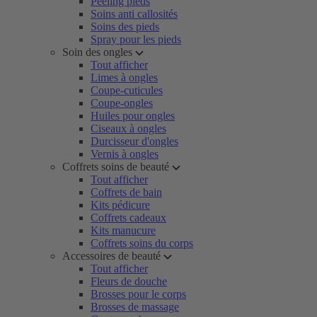
Peeling pieds
Soins anti callosités
Soins des pieds
Spray pour les pieds
Soin des ongles
Tout afficher
Limes à ongles
Coupe-cuticules
Coupe-ongles
Huiles pour ongles
Ciseaux à ongles
Durcisseur d'ongles
Vernis à ongles
Coffrets soins de beauté
Tout afficher
Coffrets de bain
Kits pédicure
Coffrets cadeaux
Kits manucure
Coffrets soins du corps
Accessoires de beauté
Tout afficher
Fleurs de douche
Brosses pour le corps
Brosses de massage