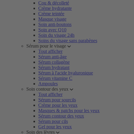
Cou & décolleté
Crème hydratante
Crème teintée
Masque visage
Soin anti-boutons
Soin avec Q10
Soin du visage 24h
Soins du visage sans parabènes
Sérum pour le visage
Tout afficher
Sérum anti-âge
Sérum collagène
Sérum hydratant
Sérum à l'acide hyaluronique
Sérum vitamine C
Ampoules
Soin contour des yeux
Tout afficher
Sérum pour sourcils
Crème pour les yeux
Masques & patchs pour les yeux
Sérum contour des yeux
Sérum pour cils
Gel pour les yeux
Soin des lèvres