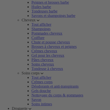
Peignes et brosses barbe
Huiles barbe
Tondeuses barbe
Savons et shampoings barbe
Cheveux
Tout afficher
Shampoings
Pommades cheveux
Coiffure
Chute et pousse cheveux
Brosses à cheveux et peignes
Crèmes cheveux
Gel pour les cheveux
Pâtes cheveux
Soins cheveux
Tondeuse à cheveux
Soins corps
Tout afficher
Crèmes corps
Déodorants et anti-transpirants
Gels douche
Nettoyage du corps & gommages
Savon
Soins intimes
Droguerie