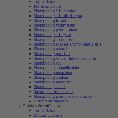
Tout afficher
Pré-shampooing
Shampooing à la kératine
Shampooing à l'huile d'argan
Shampooing lissant
Shampooing volumateur
Shampooing pour hommes
Shampooing à l'argent
Shampooing au tea tree
Shampooing et après-shampooing 2 en 1
Shampooing naturel
Shampooing purifiant
Shampooing sans sulfate sans silicone
Shampooing sec
Shampooing antipelliculaire
Shampooing réparateur
Shampooing couleur
Shampooing hydratant
Shampooing solide
Savon pour les cheveux
Shampooing pour cheveux bouclés
Coffrets shampooing
Produits de coiffage
Tout afficher
Mousse coiffante