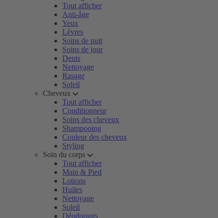
Tout afficher
Anti-âge
Yeux
Lèvres
Soins de nuit
Soins de jour
Dents
Nettoyage
Rasage
Soleil
Cheveux
Tout afficher
Conditionneur
Soins des cheveux
Shampooing
Couleur des cheveux
Styling
Soin du corps
Tout afficher
Main & Pied
Lotions
Huiles
Nettoyage
Soleil
Déodorants