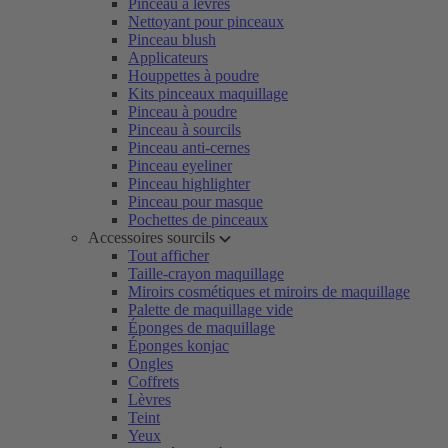
Pinceau à lèvres
Nettoyant pour pinceaux
Pinceau blush
Applicateurs
Houppettes à poudre
Kits pinceaux maquillage
Pinceau à poudre
Pinceau à sourcils
Pinceau anti-cernes
Pinceau eyeliner
Pinceau highlighter
Pinceau pour masque
Pochettes de pinceaux
Accessoires sourcils
Tout afficher
Taille-crayon maquillage
Miroirs cosmétiques et miroirs de maquillage
Palette de maquillage vide
Éponges de maquillage
Éponges konjac
Ongles
Coffrets
Lèvres
Teint
Yeux