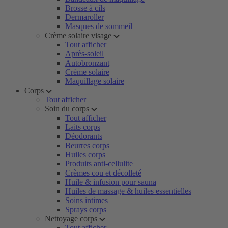
Brosse à cils
Dermaroller
Masques de sommeil
Crème solaire visage
Tout afficher
Après-soleil
Autobronzant
Crème solaire
Maquillage solaire
Corps
Tout afficher
Soin du corps
Tout afficher
Laits corps
Déodorants
Beurres corps
Huiles corps
Produits anti-cellulite
Crèmes cou et décolleté
Huile & infusion pour sauna
Huiles de massage & huiles essentielles
Soins intimes
Sprays corps
Nettoyage corps
Tout afficher