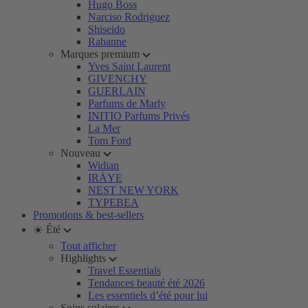
Hugo Boss
Narciso Rodriguez
Shiseido
Rabanne
Marques premium
Yves Saint Laurent
GIVENCHY
GUERLAIN
Parfums de Marly
INITIO Parfums Privés
La Mer
Tom Ford
Nouveau
Widian
IRÄYE
NEST NEW YORK
TYPEBEA
Promotions & best-sellers
☀️ Été
Tout afficher
Highlights
Travel Essentials
Tendances beauté été 2026
Les essentiels d’été pour lui
Soins solaires