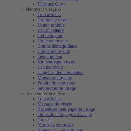
Masques Glow
Nettoyant visage
Tout afficher
Gommage visage
Lotion tonique
Eau micellaire
Gel nettoyant
Huile nettoyante
Cotons démaquillants
Crème nettoyante
Démaquillant
Kit nettoyage visage
Lait nettoyant
Lingettes démaquillantes
Mousse nettoyante
Poudre de nettoyage
Savon pour le visage
Accessoires beauté
Tout afficher
Massage du visage
Brosses de nettoyage du visage
Outils de nettoyage du visage
Gua sha
Miroir de courtoisie
Bandeaux de maquillage