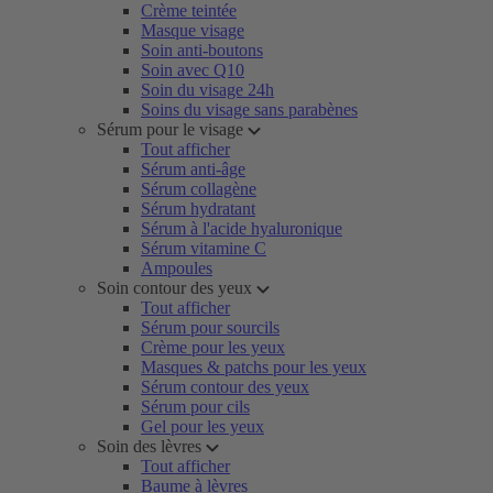
Crème teintée
Masque visage
Soin anti-boutons
Soin avec Q10
Soin du visage 24h
Soins du visage sans parabènes
Sérum pour le visage
Tout afficher
Sérum anti-âge
Sérum collagène
Sérum hydratant
Sérum à l'acide hyaluronique
Sérum vitamine C
Ampoules
Soin contour des yeux
Tout afficher
Sérum pour sourcils
Crème pour les yeux
Masques & patchs pour les yeux
Sérum contour des yeux
Sérum pour cils
Gel pour les yeux
Soin des lèvres
Tout afficher
Baume à lèvres