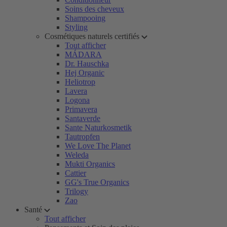
Soins des cheveux
Shampooing
Styling
Cosmétiques naturels certifiés
Tout afficher
MÁDARA
Dr. Hauschka
Hej Organic
Heliotrop
Lavera
Logona
Primavera
Santaverde
Sante Naturkosmetik
Tautropfen
We Love The Planet
Weleda
Mukti Organics
Cattier
GG's True Organics
Trilogy
Zao
Santé
Tout afficher