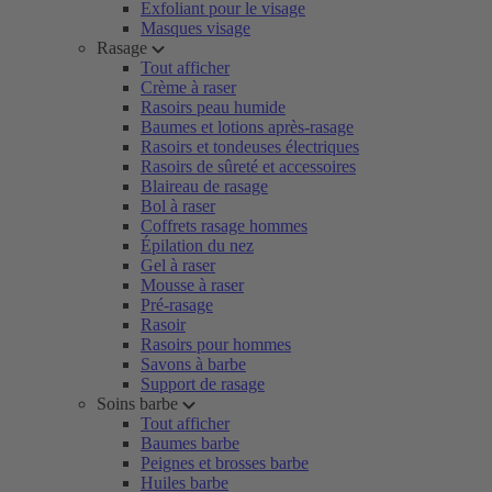
Exfoliant pour le visage
Masques visage
Rasage
Tout afficher
Crème à raser
Rasoirs peau humide
Baumes et lotions après-rasage
Rasoirs et tondeuses électriques
Rasoirs de sûreté et accessoires
Blaireau de rasage
Bol à raser
Coffrets rasage hommes
Épilation du nez
Gel à raser
Mousse à raser
Pré-rasage
Rasoir
Rasoirs pour hommes
Savons à barbe
Support de rasage
Soins barbe
Tout afficher
Baumes barbe
Peignes et brosses barbe
Huiles barbe