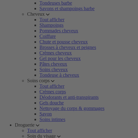
Tondeuses barbe
Savons et shampoings barbe
Cheveux
Tout afficher
Shampoings
Pommades cheveux
Coiffure
Chute et pousse cheveux
Brosses à cheveux et peignes
Crèmes cheveux
Gel pour les cheveux
Pâtes cheveux
Soins cheveux
Tondeuse à cheveux
Soins corps
Tout afficher
Crèmes corps
Déodorants et anti-transpirants
Gels douche
Nettoyage du corps & gommages
Savon
Soins intimes
Droguerie
Tout afficher
Soin du visage