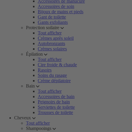
Accessoires de manucure
Accessoires de soin
Bijoux de mains et pieds
Gant de toilette
Gants exfoliants
Protection soilaire
Tout afficher
Crèmes après soleil
Autobronzants
Crèmes solaires
Épilation
Tout afficher
Cire froide & chaude
Rasoirs
Soins du rasage
Crème dépilatoire
Bain
Tout afficher
Accessoires de bain
Peignoirs de bain
Serviettes de toilette
Trousses de toilette
Cheveux
Tout afficher
Shampooings