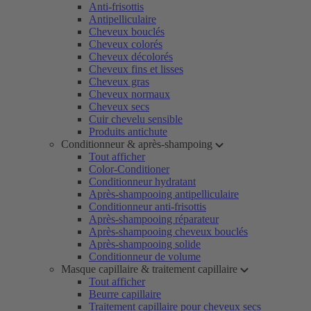
Anti-frisottis
Antipelliculaire
Cheveux bouclés
Cheveux colorés
Cheveux décolorés
Cheveux fins et lisses
Cheveux gras
Cheveux normaux
Cheveux secs
Cuir chevelu sensible
Produits antichute
Conditionneur & après-shampoing
Tout afficher
Color-Conditioner
Conditionneur hydratant
Après-shampooing antipelliculaire
Conditionneur anti-frisottis
Après-shampooing réparateur
Après-shampooing cheveux bouclés
Après-shampooing solide
Conditionneur de volume
Masque capillaire & traitement capillaire
Tout afficher
Beurre capillaire
Traitement capillaire pour cheveux secs