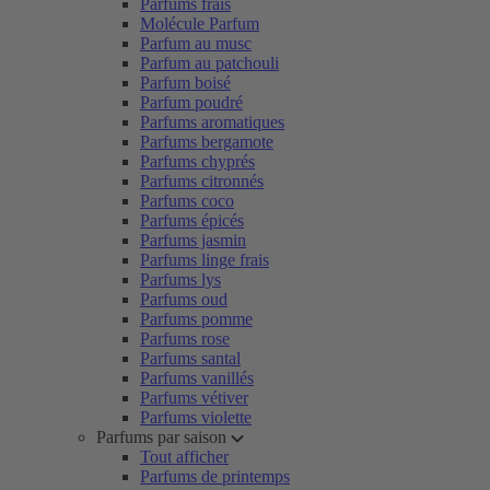
Parfums frais
Molécule Parfum
Parfum au musc
Parfum au patchouli
Parfum boisé
Parfum poudré
Parfums aromatiques
Parfums bergamote
Parfums chyprés
Parfums citronnés
Parfums coco
Parfums épicés
Parfums jasmin
Parfums linge frais
Parfums lys
Parfums oud
Parfums pomme
Parfums rose
Parfums santal
Parfums vanillés
Parfums vétiver
Parfums violette
Parfums par saison
Tout afficher
Parfums de printemps