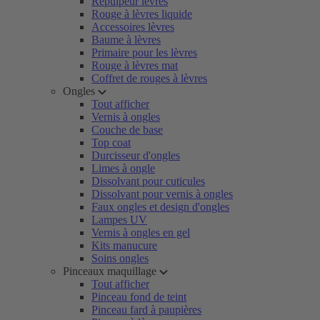
Repulpeur lèvres
Rouge à lèvres liquide
Accessoires lèvres
Baume à lèvres
Primaire pour les lèvres
Rouge à lèvres mat
Coffret de rouges à lèvres
Ongles
Tout afficher
Vernis à ongles
Couche de base
Top coat
Durcisseur d'ongles
Limes à ongle
Dissolvant pour cuticules
Dissolvant pour vernis à ongles
Faux ongles et design d'ongles
Lampes UV
Vernis à ongles en gel
Kits manucure
Soins ongles
Pinceaux maquillage
Tout afficher
Pinceau fond de teint
Pinceau fard à paupières