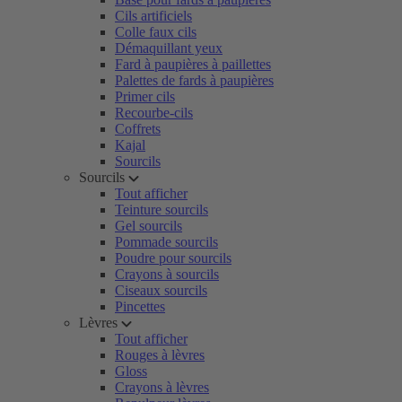
Cils artificiels
Colle faux cils
Démaquillant yeux
Fard à paupières à paillettes
Palettes de fards à paupières
Primer cils
Recourbe-cils
Coffrets
Kajal
Sourcils
Sourcils
Tout afficher
Teinture sourcils
Gel sourcils
Pommade sourcils
Poudre pour sourcils
Crayons à sourcils
Ciseaux sourcils
Pincettes
Lèvres
Tout afficher
Rouges à lèvres
Gloss
Crayons à lèvres