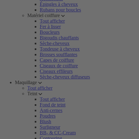
Épingles à cheveux
Rubans pour boucles
Matériel coiffure
Tout afficher
Fer à lisser
Boucleurs
Bigoudis chauffants
Sèche-cheveux
Tondeuse à cheveux
Brosses soufflantes
Capes de coiffure
Ciseaux de coiffure
Ciseaux effileurs
Sèche-cheveux diffuseurs
Maquillage
Tout afficher
Teint
Tout afficher
Fond de teint
Anti-cernes
Poudres
Blush
Surligneur
BB- & CC-Cream
Contouring