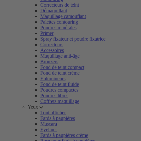
Correcteurs de teint
Démaquillant
Maquillage camouflant
Palettes contouring
Poudres minérales
Primer
Spray fixateur et poudre fixatrice
Correcteurs
Accessoires
Maquillage anti-âge
Bronzers
Fond de teint compact
Fond de teint crème
Enlumineurs
Fond de teint fluide
Poudres compactes
Poudres libres
Coffrets maquillage
Yeux
Tout afficher
Fards à paupières
Mascara
Eyeliner
Fards à paupières crème
Base pour fards à paupières