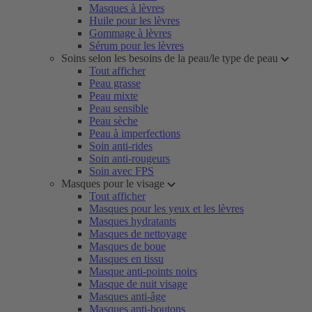
Masques à lèvres
Huile pour les lèvres
Gommage à lèvres
Sérum pour les lèvres
Soins selon les besoins de la peau/le type de peau
Tout afficher
Peau grasse
Peau mixte
Peau sensible
Peau sèche
Peau à imperfections
Soin anti-rides
Soin anti-rougeurs
Soin avec FPS
Masques pour le visage
Tout afficher
Masques pour les yeux et les lèvres
Masques hydratants
Masques de nettoyage
Masques de boue
Masques en tissu
Masque anti-points noirs
Masque de nuit visage
Masques anti-âge
Masques anti-boutons