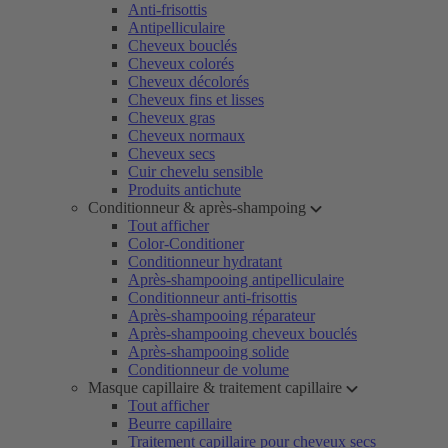
Anti-frisottis
Antipelliculaire
Cheveux bouclés
Cheveux colorés
Cheveux décolorés
Cheveux fins et lisses
Cheveux gras
Cheveux normaux
Cheveux secs
Cuir chevelu sensible
Produits antichute
Conditionneur & après-shampoing
Tout afficher
Color-Conditioner
Conditionneur hydratant
Après-shampooing antipelliculaire
Conditionneur anti-frisottis
Après-shampooing réparateur
Après-shampooing cheveux bouclés
Après-shampooing solide
Conditionneur de volume
Masque capillaire & traitement capillaire
Tout afficher
Beurre capillaire
Traitement capillaire pour cheveux secs