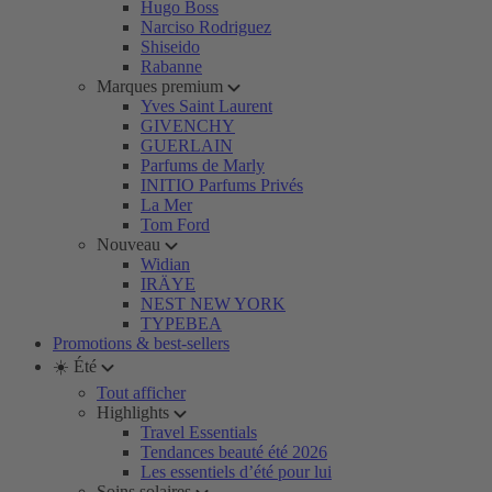
Hugo Boss
Narciso Rodriguez
Shiseido
Rabanne
Marques premium
Yves Saint Laurent
GIVENCHY
GUERLAIN
Parfums de Marly
INITIO Parfums Privés
La Mer
Tom Ford
Nouveau
Widian
IRÄYE
NEST NEW YORK
TYPEBEA
Promotions & best-sellers
☀️ Été
Tout afficher
Highlights
Travel Essentials
Tendances beauté été 2026
Les essentiels d’été pour lui
Soins solaires