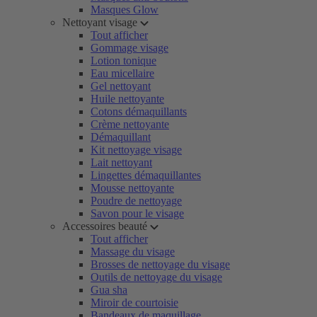
Masques Glow
Nettoyant visage
Tout afficher
Gommage visage
Lotion tonique
Eau micellaire
Gel nettoyant
Huile nettoyante
Cotons démaquillants
Crème nettoyante
Démaquillant
Kit nettoyage visage
Lait nettoyant
Lingettes démaquillantes
Mousse nettoyante
Poudre de nettoyage
Savon pour le visage
Accessoires beauté
Tout afficher
Massage du visage
Brosses de nettoyage du visage
Outils de nettoyage du visage
Gua sha
Miroir de courtoisie
Bandeaux de maquillage