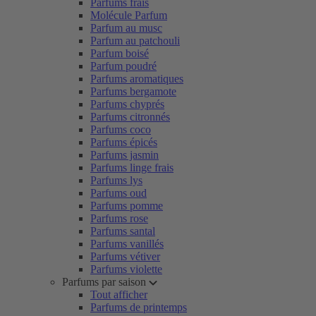
Parfums frais
Molécule Parfum
Parfum au musc
Parfum au patchouli
Parfum boisé
Parfum poudré
Parfums aromatiques
Parfums bergamote
Parfums chyprés
Parfums citronnés
Parfums coco
Parfums épicés
Parfums jasmin
Parfums linge frais
Parfums lys
Parfums oud
Parfums pomme
Parfums rose
Parfums santal
Parfums vanillés
Parfums vétiver
Parfums violette
Parfums par saison
Tout afficher
Parfums de printemps