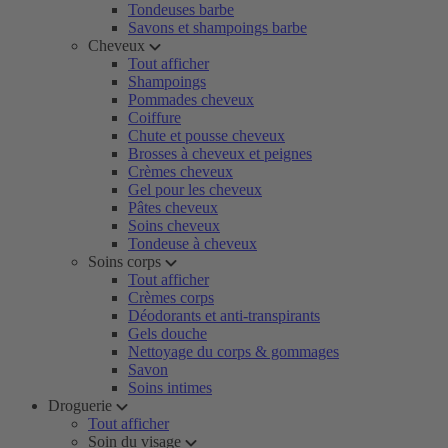
Tondeuses barbe
Savons et shampoings barbe
Cheveux
Tout afficher
Shampoings
Pommades cheveux
Coiffure
Chute et pousse cheveux
Brosses à cheveux et peignes
Crèmes cheveux
Gel pour les cheveux
Pâtes cheveux
Soins cheveux
Tondeuse à cheveux
Soins corps
Tout afficher
Crèmes corps
Déodorants et anti-transpirants
Gels douche
Nettoyage du corps & gommages
Savon
Soins intimes
Droguerie
Tout afficher
Soin du visage