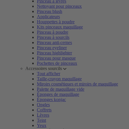
Pinceau à lèvres
Nettoyant pour pinceaux
Pinceau blush
Applicateurs
Houppettes à poudre
Kits pinceaux maquillage
Pinceau à poudre
Pinceau à sourcils
Pinceau anti-cernes
Pinceau eyeliner
Pinceau highlighter
Pinceau pour masque
Pochettes de pinceaux
Accessoires sourcils
Tout afficher
Taille-crayon maquillage
Miroirs cosmétiques et miroirs de maquillage
Palette de maquillage vide
Éponges de maquillage
Éponges konjac
Ongles
Coffrets
Lèvres
Teint
Yeux