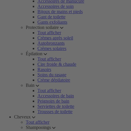
Accessoires de manucure
Accessoires de soin
Bijoux de mains et pieds
Gant de toilette
Gants exfoliants
Protection soilaire
Tout afficher
Crèmes après soleil
Autobronzants
Crèmes solaires
Épilation
Tout afficher
Cire froide & chaude
Rasoirs
Soins du rasage
Crème dépilatoire
Bain
Tout afficher
Accessoires de bain
Peignoirs de bain
Serviettes de toilette
Trousses de toilette
Cheveux
Tout afficher
Shampooings