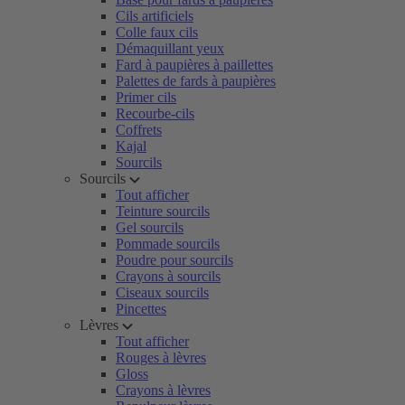
Cils artificiels
Colle faux cils
Démaquillant yeux
Fard à paupières à paillettes
Palettes de fards à paupières
Primer cils
Recourbe-cils
Coffrets
Kajal
Sourcils
Sourcils
Tout afficher
Teinture sourcils
Gel sourcils
Pommade sourcils
Poudre pour sourcils
Crayons à sourcils
Ciseaux sourcils
Pincettes
Lèvres
Tout afficher
Rouges à lèvres
Gloss
Crayons à lèvres