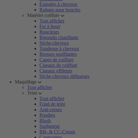
Épingles à cheveux
Rubans pour boucles
Matériel coiffure
Tout afficher
Fer à lisser
Boucleurs
Bigoudis chauffants
Sèche-cheveux
Tondeuse à cheveux
Brosses soufflantes
Capes de coiffure
Ciseaux de coiffure
Ciseaux effileurs
Sèche-cheveux diffuseurs
Maquillage
Tout afficher
Teint
Tout afficher
Fond de teint
Anti-cernes
Poudres
Blush
Surligneur
BB- & CC-Cream
Contouring