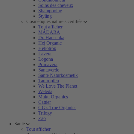
Soins des cheveux
Shampooing
Styling
Cosmétiques naturels certifiés
Tout afficher
MÁDARA
Dr. Hauschka
Hej Organic
Heliotrop
Lavera
Logona
Primavera
Santaverde
Sante Naturkosmetik
Tautropfen
We Love The Planet
Weleda
Mukti Organics
Cattier
GG's True Organics
Trilogy
Zao
Santé
Tout afficher