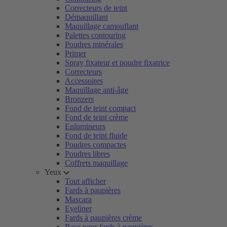
Correcteurs de teint
Démaquillant
Maquillage camouflant
Palettes contouring
Poudres minérales
Primer
Spray fixateur et poudre fixatrice
Correcteurs
Accessoires
Maquillage anti-âge
Bronzers
Fond de teint compact
Fond de teint crème
Enlumineurs
Fond de teint fluide
Poudres compactes
Poudres libres
Coffrets maquillage
Yeux
Tout afficher
Fards à paupières
Mascara
Eyeliner
Fards à paupières crème
Base pour fards à paupières