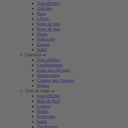
Tout afficher
Anti-âge
Yeux
Lèvres
Soins de nuit
Soins de jour
Dents
Nettoyage
Rasage
Soleil
Cheveux
Tout afficher
Conditionneur
Soins des cheveux
Shampooing
Couleur des cheveux
Styling
Soin du corps
Tout afficher
Main & Pied
Lotions
Huiles
Nettoyage
Soleil
Déodorants