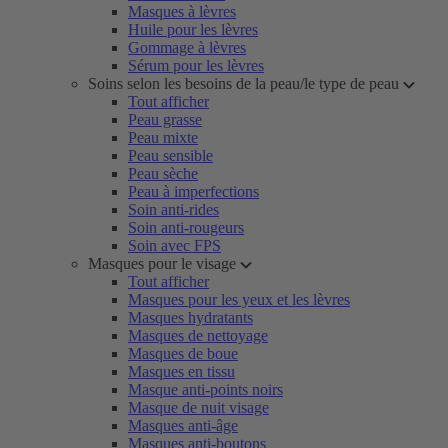
Masques à lèvres
Huile pour les lèvres
Gommage à lèvres
Sérum pour les lèvres
Soins selon les besoins de la peau/le type de peau
Tout afficher
Peau grasse
Peau mixte
Peau sensible
Peau sèche
Peau à imperfections
Soin anti-rides
Soin anti-rougeurs
Soin avec FPS
Masques pour le visage
Tout afficher
Masques pour les yeux et les lèvres
Masques hydratants
Masques de nettoyage
Masques de boue
Masques en tissu
Masque anti-points noirs
Masque de nuit visage
Masques anti-âge
Masques anti-boutons