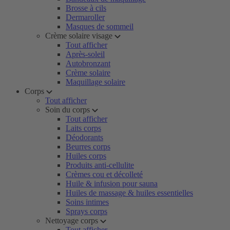
Brosse à cils
Dermaroller
Masques de sommeil
Crème solaire visage
Tout afficher
Après-soleil
Autobronzant
Crème solaire
Maquillage solaire
Corps
Tout afficher
Soin du corps
Tout afficher
Laits corps
Déodorants
Beurres corps
Huiles corps
Produits anti-cellulite
Crèmes cou et décolleté
Huile & infusion pour sauna
Huiles de massage & huiles essentielles
Soins intimes
Sprays corps
Nettoyage corps
Tout afficher