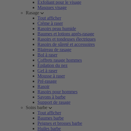
Exfoliant pour le visage
Masques visage
Rasage
Tout afficher
Crème à raser
Rasoirs peau humide
Baumes et lotions après-rasage
Rasoirs et tondeuses électriques
Rasoirs de sûreté et accessoires
Blaireau de rasage
Bol à raser
Coffrets rasage hommes
Épilation du nez
Gel à raser
Mousse à raser
Pré-rasage
Rasoir
Rasoirs pour hommes
Savons à barbe
Support de rasage
Soins barbe
Tout afficher
Baumes barbe
Peignes et brosses barbe
Huiles barbe