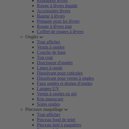
Repulpeur lèvres
Rouge à lèvres liquide
Accessoires lèvres
Baume à lèvres
Primaire pour les lèvres
Rouge à lèvres mat
Coffret de rouges à lèvres
Ongles
Tout afficher
Vernis à ongles
Couche de base
Top coat
Durcisseur d'ongles
Limes à ongle
Dissolvant pour cuticules
Dissolvant pour vernis à ongles
Faux ongles et design d'ongles
Lampes UV
Vernis à ongles en gel
Kits manucure
Soins ongles
Pinceaux maquillage
Tout afficher
Pinceau fond de teint
Pinceau fard à paupières