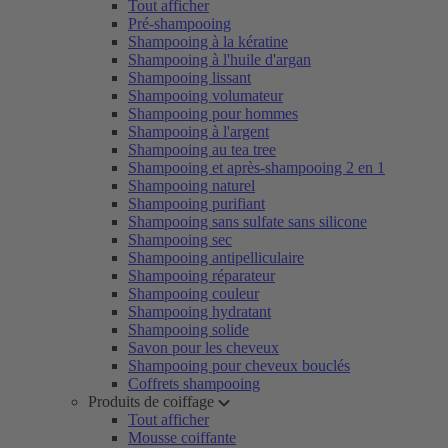
Tout afficher
Pré-shampooing
Shampooing à la kératine
Shampooing à l'huile d'argan
Shampooing lissant
Shampooing volumateur
Shampooing pour hommes
Shampooing à l'argent
Shampooing au tea tree
Shampooing et après-shampooing 2 en 1
Shampooing naturel
Shampooing purifiant
Shampooing sans sulfate sans silicone
Shampooing sec
Shampooing antipelliculaire
Shampooing réparateur
Shampooing couleur
Shampooing hydratant
Shampooing solide
Savon pour les cheveux
Shampooing pour cheveux bouclés
Coffrets shampooing
Produits de coiffage
Tout afficher
Mousse coiffante