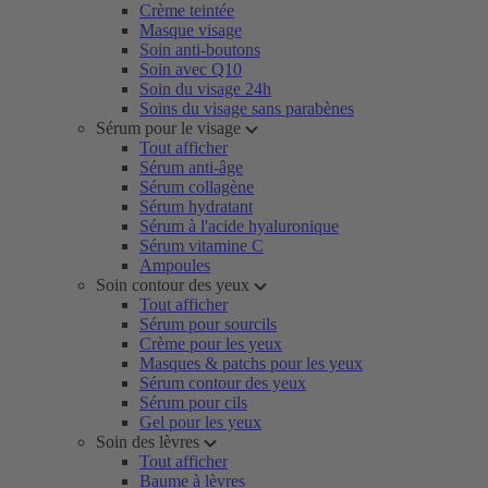
Crème teintée
Masque visage
Soin anti-boutons
Soin avec Q10
Soin du visage 24h
Soins du visage sans parabènes
Sérum pour le visage
Tout afficher
Sérum anti-âge
Sérum collagène
Sérum hydratant
Sérum à l'acide hyaluronique
Sérum vitamine C
Ampoules
Soin contour des yeux
Tout afficher
Sérum pour sourcils
Crème pour les yeux
Masques & patchs pour les yeux
Sérum contour des yeux
Sérum pour cils
Gel pour les yeux
Soin des lèvres
Tout afficher
Baume à lèvres