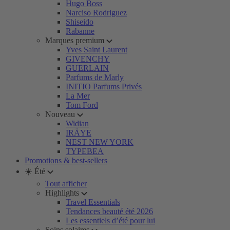
Hugo Boss
Narciso Rodriguez
Shiseido
Rabanne
Marques premium
Yves Saint Laurent
GIVENCHY
GUERLAIN
Parfums de Marly
INITIO Parfums Privés
La Mer
Tom Ford
Nouveau
Widian
IRÄYE
NEST NEW YORK
TYPEBEA
Promotions & best-sellers
☀️ Été
Tout afficher
Highlights
Travel Essentials
Tendances beauté été 2026
Les essentiels d’été pour lui
Soins solaires