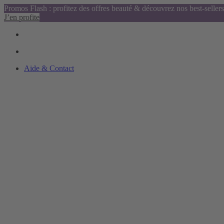
Promos Flash : profitez des offres beauté & découvrez nos best-sellers
J’en profite
Aide & Contact