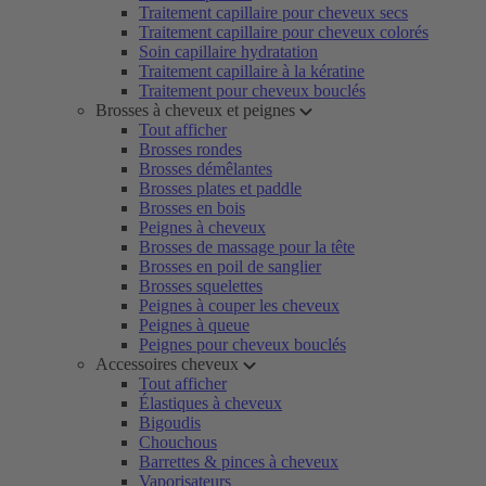
Traitement capillaire pour cheveux secs
Traitement capillaire pour cheveux colorés
Soin capillaire hydratation
Traitement capillaire à la kératine
Traitement pour cheveux bouclés
Brosses à cheveux et peignes
Tout afficher
Brosses rondes
Brosses démêlantes
Brosses plates et paddle
Brosses en bois
Peignes à cheveux
Brosses de massage pour la tête
Brosses en poil de sanglier
Brosses squelettes
Peignes à couper les cheveux
Peignes à queue
Peignes pour cheveux bouclés
Accessoires cheveux
Tout afficher
Élastiques à cheveux
Bigoudis
Chouchous
Barrettes & pinces à cheveux
Vaporisateurs