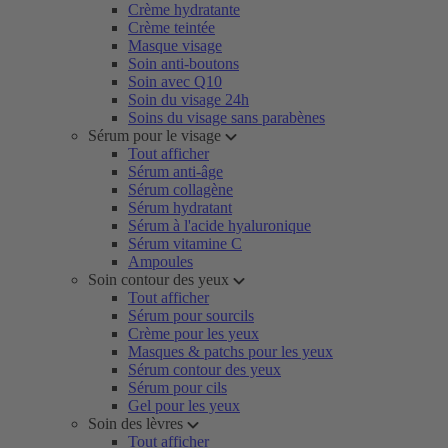
Crème hydratante
Crème teintée
Masque visage
Soin anti-boutons
Soin avec Q10
Soin du visage 24h
Soins du visage sans parabènes
Sérum pour le visage
Tout afficher
Sérum anti-âge
Sérum collagène
Sérum hydratant
Sérum à l'acide hyaluronique
Sérum vitamine C
Ampoules
Soin contour des yeux
Tout afficher
Sérum pour sourcils
Crème pour les yeux
Masques & patchs pour les yeux
Sérum contour des yeux
Sérum pour cils
Gel pour les yeux
Soin des lèvres
Tout afficher