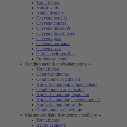
Tout afficher
Anti-frisottis
Antipelliculaire
Cheveux bouclés
Cheveux colorés
Cheveux décolorés
Cheveux fins et lisses
Cheveux gras
Cheveux normaux
Cheveux secs
Cuir chevelu sensible
Produits antichute
Conditionneur & après-shampoing
Tout afficher
Color-Conditioner
Conditionneur hydratant
Après-shampooing antipelliculaire
Conditionneur anti-frisottis
Après-shampooing réparateur
Après-shampooing cheveux bouclés
Après-shampooing solide
Conditionneur de volume
Masque capillaire & traitement capillaire
Tout afficher
Beurre capillaire