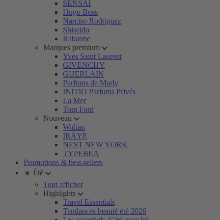
SENSAI
Hugo Boss
Narciso Rodriguez
Shiseido
Rabanne
Marques premium
Yves Saint Laurent
GIVENCHY
GUERLAIN
Parfums de Marly
INITIO Parfums Privés
La Mer
Tom Ford
Nouveau
Widian
IRÄYE
NEST NEW YORK
TYPEBEA
Promotions & best-sellers
☀️ Été
Tout afficher
Highlights
Travel Essentials
Tendances beauté été 2026
Les essentiels d’été pour lui