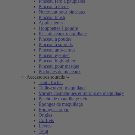
Pinceau fard à paupières
Pinceau à lèvres
Nettoyant pour pinceaux
Pinceau blush
Applicateurs
Houppettes à poudre
Kits pinceaux maquillage
Pinceau à poudre
Pinceau à sourcils
Pinceau anti-cernes
Pinceau eyeliner
Pinceau highlighter
Pinceau pour masque
Pochettes de pinceaux
Accessoires sourcils
Tout afficher
Taille-crayon maquillage
Miroirs cosmétiques et miroirs de maquillage
Palette de maquillage vide
Éponges de maquillage
Éponges konjac
Ongles
Coffrets
Lèvres
Teint