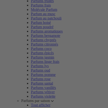
Parfums fruités
Parfums frais
Molécule Parfum
Parfum au musc
Parfum au patchouli
Parfum boisé
Parfum poudré
Parfums aromatiques
Parfums bergamote
Parfums chyprés
Parfums citronnés
Parfums coco
Parfums épicés
Parfums jasmin
Parfums linge frais
Parfums lys
Parfums oud
Parfums pomme
Parfums rose
Parfums santal
Parfums vanillés
Parfums vétiver
Parfums violette
Parfums par saison
Tout afficher