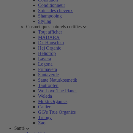
Conditionneur
Soins des cheveux
Shampooing
Styling
Cosmétiques naturels certifiés
Tout afficher
MÁDARA
Dr. Hauschka
Hej Organic
Heliotrop
Lavera
Logona
Primavera
Santaverde
Sante Naturkosmetik
Tautropfen
We Love The Planet
Weleda
Mukti Organics
Cattier
GG's True Organics
Trilogy
Zao
Santé