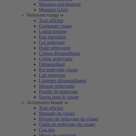
Masques anti-boutons
Masques Glow
Nettoyant visage
Tout afficher
Gommage visage
Lotion tonique
Eau micellaire
Gel nettoyant
Huile nettoyante
Cotons démaquillants
Crème nettoyante
Démaquillant
Kit nettoyage visage
Lait nettoyant
Lingettes démaquillantes
Mousse nettoyante
Poudre de nettoyage
Savon pour le visage
Accessoires beauté
Tout afficher
Massage du visage
Brosses de nettoyage du visage
Outils de nettoyage du visage
Gua sha
Miroir de courtoisie