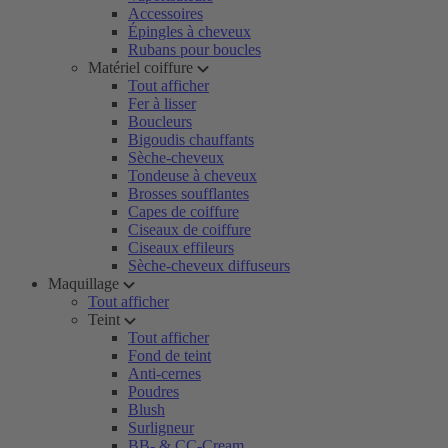
Accessoires
Épingles à cheveux
Rubans pour boucles
Matériel coiffure
Tout afficher
Fer à lisser
Boucleurs
Bigoudis chauffants
Sèche-cheveux
Tondeuse à cheveux
Brosses soufflantes
Capes de coiffure
Ciseaux de coiffure
Ciseaux effileurs
Sèche-cheveux diffuseurs
Maquillage
Tout afficher
Teint
Tout afficher
Fond de teint
Anti-cernes
Poudres
Blush
Surligneur
BB- & CC-Cream