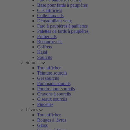
Base pour fards à paupières
Cils artificiels
Colle faux cils
Démaquillant yeux
Fard à paupières à paillettes
Palettes de fards à paupières
Primer cils
Recourbe-cils
Coffrets
Kajal
Sourcils
Sourcils
Tout afficher
Teinture sourcils
Gel sourcils
Pommade sourcils
Poudre pour sourcils
Crayons à sourcils
Ciseaux sourcils
Pincettes
Lèvres
Tout afficher
Rouges à lèvres
Gloss