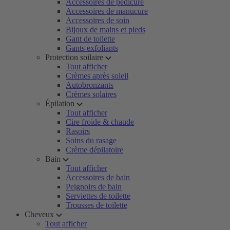
Accessoires de pédicure
Accessoires de manucure
Accessoires de soin
Bijoux de mains et pieds
Gant de toilette
Gants exfoliants
Protection soilaire
Tout afficher
Crèmes après soleil
Autobronzants
Crèmes solaires
Épilation
Tout afficher
Cire froide & chaude
Rasoirs
Soins du rasage
Crème dépilatoire
Bain
Tout afficher
Accessoires de bain
Peignoirs de bain
Serviettes de toilette
Trousses de toilette
Cheveux
Tout afficher