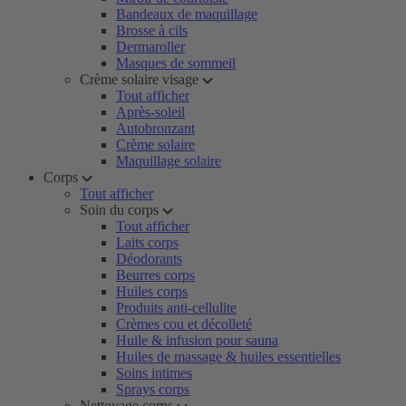
Bandeaux de maquillage
Brosse à cils
Dermaroller
Masques de sommeil
Crème solaire visage
Tout afficher
Après-soleil
Autobronzant
Crème solaire
Maquillage solaire
Corps
Tout afficher
Soin du corps
Tout afficher
Laits corps
Déodorants
Beurres corps
Huiles corps
Produits anti-cellulite
Crèmes cou et décolleté
Huile & infusion pour sauna
Huiles de massage & huiles essentielles
Soins intimes
Sprays corps
Nettoyage corps