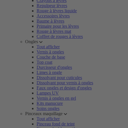
Crayons à lèvres
Repulpeur lèvres
Rouge à lèvres liquide
Accessoires lèvres
Baume à lèvres
Primaire pour les lèvres
Rouge à lèvres mat
Coffret de rouges à lèvres
Ongles
Tout afficher
Vernis à ongles
Couche de base
Top coat
Durcisseur d'ongles
Limes à ongle
Dissolvant pour cuticules
Dissolvant pour vernis à ongles
Faux ongles et design d'ongles
Lampes UV
Vernis à ongles en gel
Kits manucure
Soins ongles
Pinceaux maquillage
Tout afficher
Pinceau fond de teint