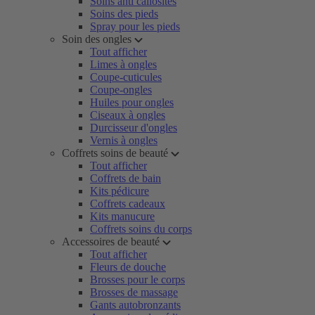
Soins anti callosités
Soins des pieds
Spray pour les pieds
Soin des ongles
Tout afficher
Limes à ongles
Coupe-cuticules
Coupe-ongles
Huiles pour ongles
Ciseaux à ongles
Durcisseur d'ongles
Vernis à ongles
Coffrets soins de beauté
Tout afficher
Coffrets de bain
Kits pédicure
Coffrets cadeaux
Kits manucure
Coffrets soins du corps
Accessoires de beauté
Tout afficher
Fleurs de douche
Brosses pour le corps
Brosses de massage
Gants autobronzants