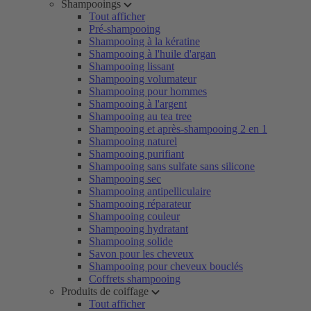
Shampooings
Tout afficher
Pré-shampooing
Shampooing à la kératine
Shampooing à l'huile d'argan
Shampooing lissant
Shampooing volumateur
Shampooing pour hommes
Shampooing à l'argent
Shampooing au tea tree
Shampooing et après-shampooing 2 en 1
Shampooing naturel
Shampooing purifiant
Shampooing sans sulfate sans silicone
Shampooing sec
Shampooing antipelliculaire
Shampooing réparateur
Shampooing couleur
Shampooing hydratant
Shampooing solide
Savon pour les cheveux
Shampooing pour cheveux bouclés
Coffrets shampooing
Produits de coiffage
Tout afficher