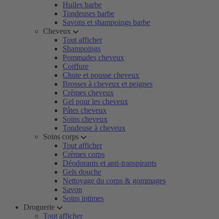
Huiles barbe
Tondeuses barbe
Savons et shampoings barbe
Cheveux
Tout afficher
Shampoings
Pommades cheveux
Coiffure
Chute et pousse cheveux
Brosses à cheveux et peignes
Crèmes cheveux
Gel pour les cheveux
Pâtes cheveux
Soins cheveux
Tondeuse à cheveux
Soins corps
Tout afficher
Crèmes corps
Déodorants et anti-transpirants
Gels douche
Nettoyage du corps & gommages
Savon
Soins intimes
Droguerie
Tout afficher