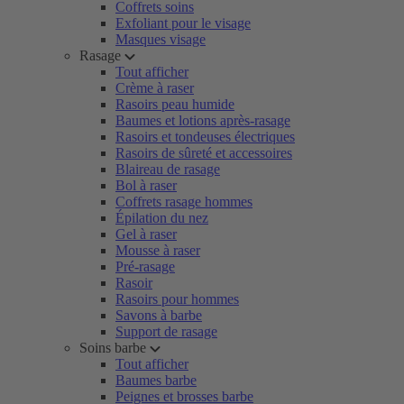
Coffrets soins
Exfoliant pour le visage
Masques visage
Rasage
Tout afficher
Crème à raser
Rasoirs peau humide
Baumes et lotions après-rasage
Rasoirs et tondeuses électriques
Rasoirs de sûreté et accessoires
Blaireau de rasage
Bol à raser
Coffrets rasage hommes
Épilation du nez
Gel à raser
Mousse à raser
Pré-rasage
Rasoir
Rasoirs pour hommes
Savons à barbe
Support de rasage
Soins barbe
Tout afficher
Baumes barbe
Peignes et brosses barbe