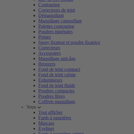
Contouring
Correcteurs de teint
Démaquillant
Maquillage camouflant
Palettes contouring
Poudres minérales
Primer
Spray fixateur et poudre fixatrice
Correcteurs
Accessoires
Maquillage anti-âge
Bronzers
Fond de teint compact
Fond de teint crème
Enlumineurs
Fond de teint fluide
Poudres compactes
Poudres libres
Coffrets maquillage
Yeux
Tout afficher
Fards à paupières
Mascara
Eyeliner
Fards à paupières crème