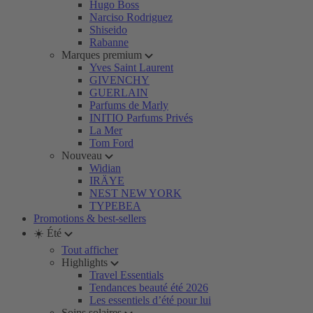
Hugo Boss
Narciso Rodriguez
Shiseido
Rabanne
Marques premium
Yves Saint Laurent
GIVENCHY
GUERLAIN
Parfums de Marly
INITIO Parfums Privés
La Mer
Tom Ford
Nouveau
Widian
IRÄYE
NEST NEW YORK
TYPEBEA
Promotions & best-sellers
☀️ Été
Tout afficher
Highlights
Travel Essentials
Tendances beauté été 2026
Les essentiels d’été pour lui
Soins solaires