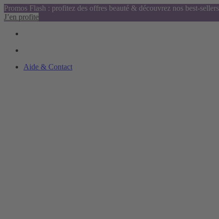
Promos Flash : profitez des offres beauté & découvrez nos best-sellers
J’en profite
Aide & Contact