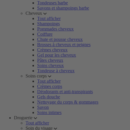
Tondeuses barbe
Savons et shampoings barbe
Cheveux
Tout afficher
Shampoings
Pommades cheveux
Coiffure
Chute et pousse cheveux
Brosses à cheveux et peignes
Crèmes cheveux
Gel pour les cheveux
Pâtes cheveux
Soins cheveux
Tondeuse à cheveux
Soins corps
Tout afficher
Crèmes corps
Déodorants et anti-transpirants
Gels douche
Nettoyage du corps & gommages
Savon
Soins intimes
Droguerie
Tout afficher
Soin du visage