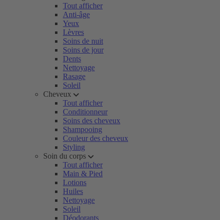
Tout afficher
Anti-âge
Yeux
Lèvres
Soins de nuit
Soins de jour
Dents
Nettoyage
Rasage
Soleil
Cheveux
Tout afficher
Conditionneur
Soins des cheveux
Shampooing
Couleur des cheveux
Styling
Soin du corps
Tout afficher
Main & Pied
Lotions
Huiles
Nettoyage
Soleil
Déodorants