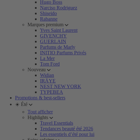
Hugo Boss
Narciso Rodriguez
Shiseido
Rabanne
Marques premium
Yves Saint Laurent
GIVENCHY
GUERLAIN
Parfums de Marly
INITIO Parfums Privés
La Mer
Tom Ford
Nouveau
Widian
IRÄYE
NEST NEW YORK
TYPEBEA
Promotions & best-sellers
☀️ Été
Tout afficher
Highlights
Travel Essentials
Tendances beauté été 2026
Les essentiels d’été pour lui
Soins solaires