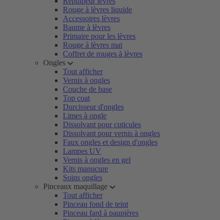
Repulpeur lèvres
Rouge à lèvres liquide
Accessoires lèvres
Baume à lèvres
Primaire pour les lèvres
Rouge à lèvres mat
Coffret de rouges à lèvres
Ongles
Tout afficher
Vernis à ongles
Couche de base
Top coat
Durcisseur d'ongles
Limes à ongle
Dissolvant pour cuticules
Dissolvant pour vernis à ongles
Faux ongles et design d'ongles
Lampes UV
Vernis à ongles en gel
Kits manucure
Soins ongles
Pinceaux maquillage
Tout afficher
Pinceau fond de teint
Pinceau fard à paupières