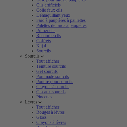
Cils artificiels
Colle faux cils
Démaquillant yeux
Fard à paupières à paillettes
Palettes de fards à paupières
Primer cils
Recourbe-cils
Coffrets
Kajal
Sourcils
Sourcils
Tout afficher
Teinture sourcils
Gel sourcils
Pommade sourcils
Poudre pour sourcils
Crayons à sourcils
Ciseaux sourcils
Pincettes
Lèvres
Tout afficher
Rouges à lèvres
Gloss
Crayons à lèvres