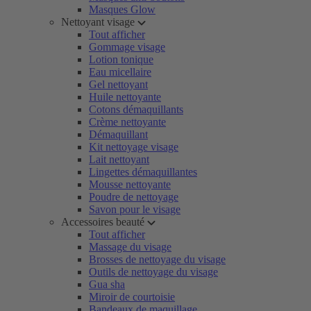
Masques Glow
Nettoyant visage
Tout afficher
Gommage visage
Lotion tonique
Eau micellaire
Gel nettoyant
Huile nettoyante
Cotons démaquillants
Crème nettoyante
Démaquillant
Kit nettoyage visage
Lait nettoyant
Lingettes démaquillantes
Mousse nettoyante
Poudre de nettoyage
Savon pour le visage
Accessoires beauté
Tout afficher
Massage du visage
Brosses de nettoyage du visage
Outils de nettoyage du visage
Gua sha
Miroir de courtoisie
Bandeaux de maquillage