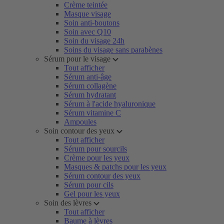
Crème teintée
Masque visage
Soin anti-boutons
Soin avec Q10
Soin du visage 24h
Soins du visage sans parabènes
Sérum pour le visage
Tout afficher
Sérum anti-âge
Sérum collagène
Sérum hydratant
Sérum à l'acide hyaluronique
Sérum vitamine C
Ampoules
Soin contour des yeux
Tout afficher
Sérum pour sourcils
Crème pour les yeux
Masques & patchs pour les yeux
Sérum contour des yeux
Sérum pour cils
Gel pour les yeux
Soin des lèvres
Tout afficher
Baume à lèvres