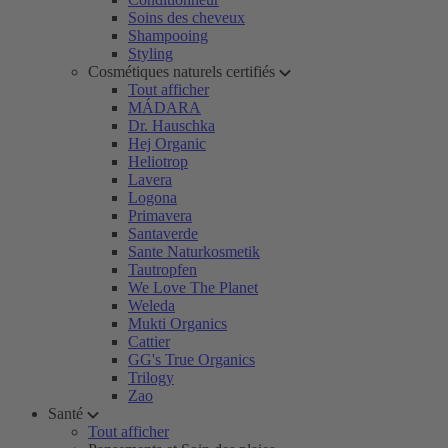
Soins des cheveux
Shampooing
Styling
Cosmétiques naturels certifiés
Tout afficher
MÁDARA
Dr. Hauschka
Hej Organic
Heliotrop
Lavera
Logona
Primavera
Santaverde
Sante Naturkosmetik
Tautropfen
We Love The Planet
Weleda
Mukti Organics
Cattier
GG's True Organics
Trilogy
Zao
Santé
Tout afficher