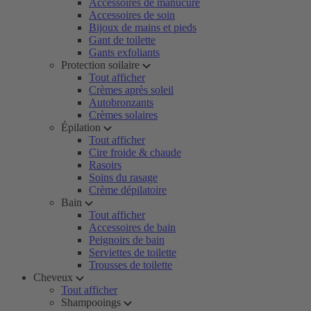
Accessoires de manucure
Accessoires de soin
Bijoux de mains et pieds
Gant de toilette
Gants exfoliants
Protection soilaire
Tout afficher
Crèmes après soleil
Autobronzants
Crèmes solaires
Épilation
Tout afficher
Cire froide & chaude
Rasoirs
Soins du rasage
Crème dépilatoire
Bain
Tout afficher
Accessoires de bain
Peignoirs de bain
Serviettes de toilette
Trousses de toilette
Cheveux
Tout afficher
Shampooings