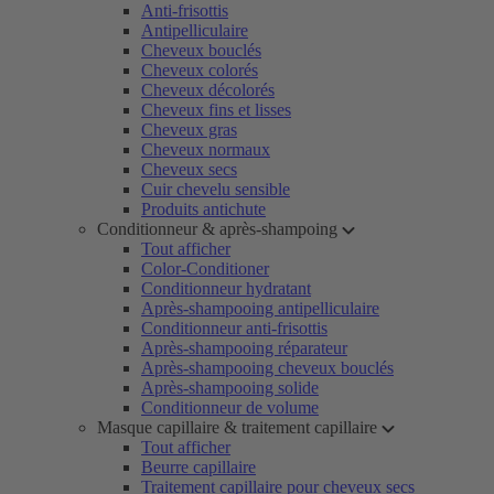
Anti-frisottis
Antipelliculaire
Cheveux bouclés
Cheveux colorés
Cheveux décolorés
Cheveux fins et lisses
Cheveux gras
Cheveux normaux
Cheveux secs
Cuir chevelu sensible
Produits antichute
Conditionneur & après-shampoing
Tout afficher
Color-Conditioner
Conditionneur hydratant
Après-shampooing antipelliculaire
Conditionneur anti-frisottis
Après-shampooing réparateur
Après-shampooing cheveux bouclés
Après-shampooing solide
Conditionneur de volume
Masque capillaire & traitement capillaire
Tout afficher
Beurre capillaire
Traitement capillaire pour cheveux secs