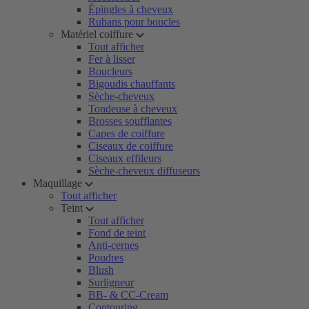
Épingles à cheveux
Rubans pour boucles
Matériel coiffure
Tout afficher
Fer à lisser
Boucleurs
Bigoudis chauffants
Sèche-cheveux
Tondeuse à cheveux
Brosses soufflantes
Capes de coiffure
Ciseaux de coiffure
Ciseaux effileurs
Sèche-cheveux diffuseurs
Maquillage
Tout afficher
Teint
Tout afficher
Fond de teint
Anti-cernes
Poudres
Blush
Surligneur
BB- & CC-Cream
Contouring