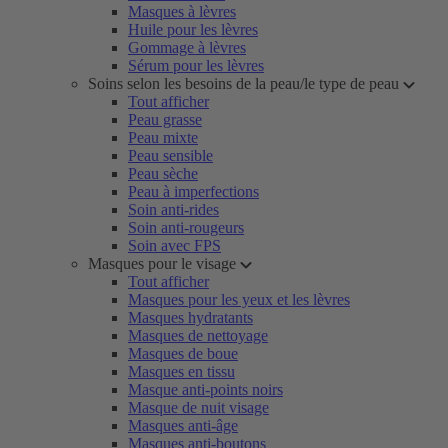
Masques à lèvres
Huile pour les lèvres
Gommage à lèvres
Sérum pour les lèvres
Soins selon les besoins de la peau/le type de peau
Tout afficher
Peau grasse
Peau mixte
Peau sensible
Peau sèche
Peau à imperfections
Soin anti-rides
Soin anti-rougeurs
Soin avec FPS
Masques pour le visage
Tout afficher
Masques pour les yeux et les lèvres
Masques hydratants
Masques de nettoyage
Masques de boue
Masques en tissu
Masque anti-points noirs
Masque de nuit visage
Masques anti-âge
Masques anti-boutons