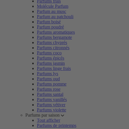
Parfums frais
Molécule Parfum
Parfum au musc
Parfum au patchouli
Parfum boisé
Parfum poudré
Parfums aromatiques
Parfums bergamote
Parfums chyprés
Parfums citronnés
Parfums coco
Parfums épicés
Parfums jasmin
Parfums linge frais
Parfums lys
Parfums oud
Parfums pomme
Parfums rose
Parfums santal
Parfums vanillés
Parfums vétiver
Parfums violette
Parfums par saison
Tout afficher
Parfums de printemps