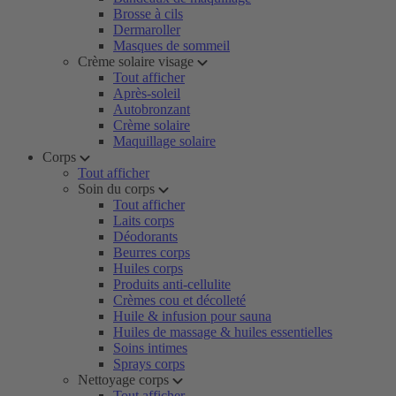
Brosse à cils
Dermaroller
Masques de sommeil
Crème solaire visage
Tout afficher
Après-soleil
Autobronzant
Crème solaire
Maquillage solaire
Corps
Tout afficher
Soin du corps
Tout afficher
Laits corps
Déodorants
Beurres corps
Huiles corps
Produits anti-cellulite
Crèmes cou et décolleté
Huile & infusion pour sauna
Huiles de massage & huiles essentielles
Soins intimes
Sprays corps
Nettoyage corps
Tout afficher