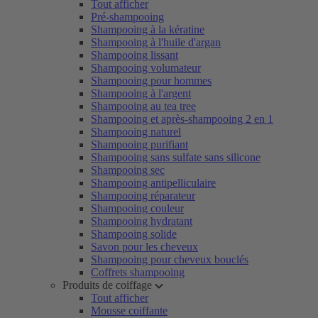
Tout afficher
Pré-shampooing
Shampooing à la kératine
Shampooing à l'huile d'argan
Shampooing lissant
Shampooing volumateur
Shampooing pour hommes
Shampooing à l'argent
Shampooing au tea tree
Shampooing et après-shampooing 2 en 1
Shampooing naturel
Shampooing purifiant
Shampooing sans sulfate sans silicone
Shampooing sec
Shampooing antipelliculaire
Shampooing réparateur
Shampooing couleur
Shampooing hydratant
Shampooing solide
Savon pour les cheveux
Shampooing pour cheveux bouclés
Coffrets shampooing
Produits de coiffage
Tout afficher
Mousse coiffante