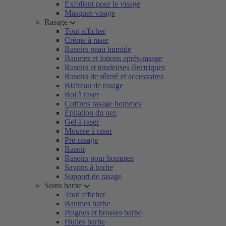
Exfoliant pour le visage
Masques visage
Rasage
Tout afficher
Crème à raser
Rasoirs peau humide
Baumes et lotions après-rasage
Rasoirs et tondeuses électriques
Rasoirs de sûreté et accessoires
Blaireau de rasage
Bol à raser
Coffrets rasage hommes
Épilation du nez
Gel à raser
Mousse à raser
Pré-rasage
Rasoir
Rasoirs pour hommes
Savons à barbe
Support de rasage
Soins barbe
Tout afficher
Baumes barbe
Peignes et brosses barbe
Huiles barbe