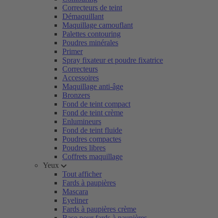
Correcteurs de teint
Démaquillant
Maquillage camouflant
Palettes contouring
Poudres minérales
Primer
Spray fixateur et poudre fixatrice
Correcteurs
Accessoires
Maquillage anti-âge
Bronzers
Fond de teint compact
Fond de teint crème
Enlumineurs
Fond de teint fluide
Poudres compactes
Poudres libres
Coffrets maquillage
Yeux
Tout afficher
Fards à paupières
Mascara
Eyeliner
Fards à paupières crème
Base pour fards à paupières