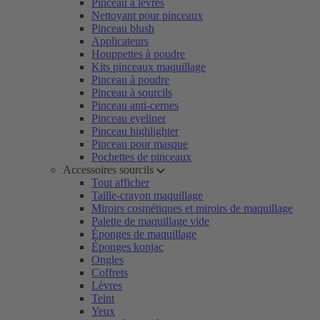
Pinceau à lèvres
Nettoyant pour pinceaux
Pinceau blush
Applicateurs
Houppettes à poudre
Kits pinceaux maquillage
Pinceau à poudre
Pinceau à sourcils
Pinceau anti-cernes
Pinceau eyeliner
Pinceau highlighter
Pinceau pour masque
Pochettes de pinceaux
Accessoires sourcils
Tout afficher
Taille-crayon maquillage
Miroirs cosmétiques et miroirs de maquillage
Palette de maquillage vide
Éponges de maquillage
Éponges konjac
Ongles
Coffrets
Lèvres
Teint
Yeux