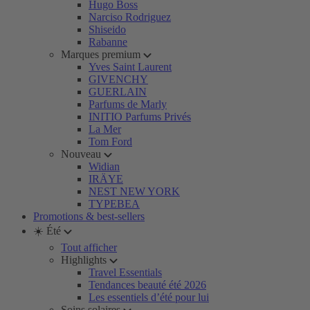
Hugo Boss
Narciso Rodriguez
Shiseido
Rabanne
Marques premium
Yves Saint Laurent
GIVENCHY
GUERLAIN
Parfums de Marly
INITIO Parfums Privés
La Mer
Tom Ford
Nouveau
Widian
IRÄYE
NEST NEW YORK
TYPEBEA
Promotions & best-sellers
☀️ Été
Tout afficher
Highlights
Travel Essentials
Tendances beauté été 2026
Les essentiels d’été pour lui
Soins solaires