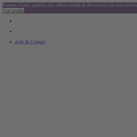
Promos Flash : profitez des offres beauté & découvrez nos best-sellers
J’en profite
Aide & Contact