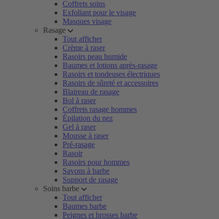
Coffrets soins
Exfoliant pour le visage
Masques visage
Rasage
Tout afficher
Crème à raser
Rasoirs peau humide
Baumes et lotions après-rasage
Rasoirs et tondeuses électriques
Rasoirs de sûreté et accessoires
Blaireau de rasage
Bol à raser
Coffrets rasage hommes
Épilation du nez
Gel à raser
Mousse à raser
Pré-rasage
Rasoir
Rasoirs pour hommes
Savons à barbe
Support de rasage
Soins barbe
Tout afficher
Baumes barbe
Peignes et brosses barbe