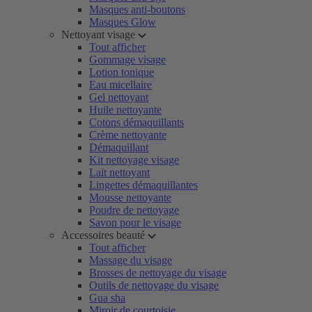
Masques anti-boutons
Masques Glow
Nettoyant visage
Tout afficher
Gommage visage
Lotion tonique
Eau micellaire
Gel nettoyant
Huile nettoyante
Cotons démaquillants
Crème nettoyante
Démaquillant
Kit nettoyage visage
Lait nettoyant
Lingettes démaquillantes
Mousse nettoyante
Poudre de nettoyage
Savon pour le visage
Accessoires beauté
Tout afficher
Massage du visage
Brosses de nettoyage du visage
Outils de nettoyage du visage
Gua sha
Miroir de courtoisie