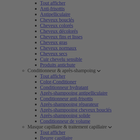
Tout afficher
Anti-frisottis
Antipelliculaire
Cheveux bouclés
Cheveux colorés
Cheveux décolorés
Cheveux fins et lisses
Cheveux gras
Cheveux normaux
Cheveux secs
Cuir chevelu sensible
Produits antichute
Conditionneur & après-shampoing
Tout afficher
Color-Conditioner
Conditionneur hydratant
Après-shampooing antipelliculaire
Conditionneur anti-frisottis
Après-shampooing réparateur
Après-shampooing cheveux bouclés
Après-shampooing solide
Conditionneur de volume
Masque capillaire & traitement capillaire
Tout afficher
Beurre capillaire