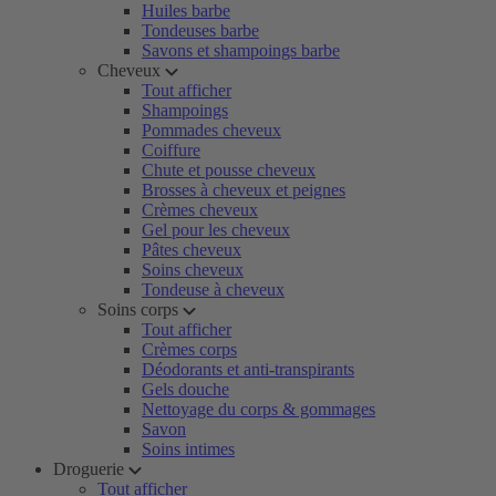
Huiles barbe
Tondeuses barbe
Savons et shampoings barbe
Cheveux
Tout afficher
Shampoings
Pommades cheveux
Coiffure
Chute et pousse cheveux
Brosses à cheveux et peignes
Crèmes cheveux
Gel pour les cheveux
Pâtes cheveux
Soins cheveux
Tondeuse à cheveux
Soins corps
Tout afficher
Crèmes corps
Déodorants et anti-transpirants
Gels douche
Nettoyage du corps & gommages
Savon
Soins intimes
Droguerie
Tout afficher