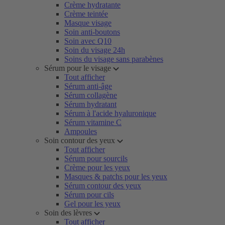
Crème hydratante
Crème teintée
Masque visage
Soin anti-boutons
Soin avec Q10
Soin du visage 24h
Soins du visage sans parabènes
Sérum pour le visage
Tout afficher
Sérum anti-âge
Sérum collagène
Sérum hydratant
Sérum à l'acide hyaluronique
Sérum vitamine C
Ampoules
Soin contour des yeux
Tout afficher
Sérum pour sourcils
Crème pour les yeux
Masques & patchs pour les yeux
Sérum contour des yeux
Sérum pour cils
Gel pour les yeux
Soin des lèvres
Tout afficher