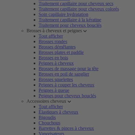
Traitement capillaire pour cheveux secs
Traitement capillaire pour cheveux colorés
Soin capillaire hydratation
Traitement capillaire à la kératine
Traitement pour cheveux bouclés
Brosses à cheveux et peignes
Tout afficher
Brosses rondes
Brosses démêlantes
Brosses plates et paddle
Brosses en bois
Peignes à cheveux
Brosses de massage pour la tête
Brosses en poil de sanglier
Brosses squelettes
Peignes à couper les cheveux
Peignes à queue
Peignes pour cheveux bouclés
Accessoires cheveux
Tout afficher
Élastiques à cheveux
Bigoudis
Chouchous
Barrettes & pinces à cheveux
Vaporisateurs