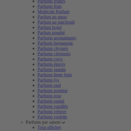
Parfums fruités
Parfums frais
Molécule Parfum
Parfum au musc
Parfum au patchouli
Parfum boisé
Parfum poudré
Parfums aromatiques
Parfums bergamote
Parfums chyprés
Parfums citronnés
Parfums coco
Parfums épicés
Parfums jasmin
Parfums linge frais
Parfums lys
Parfums oud
Parfums pomme
Parfums rose
Parfums santal
Parfums vanillés
Parfums vétiver
Parfums violette
Parfums par saison
Tout afficher