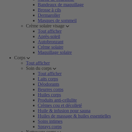
Bandeaux de maquillage
Brosse à cils
Dermaroller
Masques de sommeil
Crème solaire visage
Tout afficher
Après-soleil
Autobronzant
Crème solaire
Maquillage solaire
Corps
Tout afficher
Soin du corps
Tout afficher
Laits corps
Déodorants
Beurres corps
Huiles corps
Produits anti-cellulite
Crèmes cou et décolleté
Huile & infusion pour sauna
Huiles de massage & huiles essentielles
Soins intimes
Sprays corps
Nettoyage corps