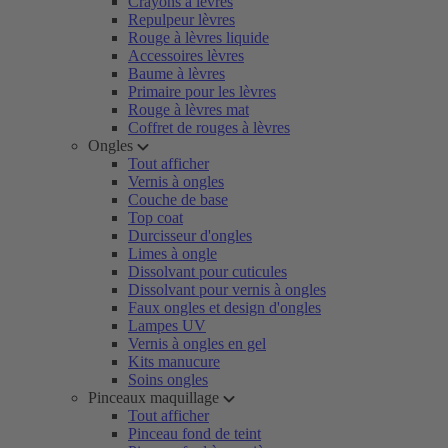
Crayons à lèvres
Repulpeur lèvres
Rouge à lèvres liquide
Accessoires lèvres
Baume à lèvres
Primaire pour les lèvres
Rouge à lèvres mat
Coffret de rouges à lèvres
Ongles
Tout afficher
Vernis à ongles
Couche de base
Top coat
Durcisseur d'ongles
Limes à ongle
Dissolvant pour cuticules
Dissolvant pour vernis à ongles
Faux ongles et design d'ongles
Lampes UV
Vernis à ongles en gel
Kits manucure
Soins ongles
Pinceaux maquillage
Tout afficher
Pinceau fond de teint