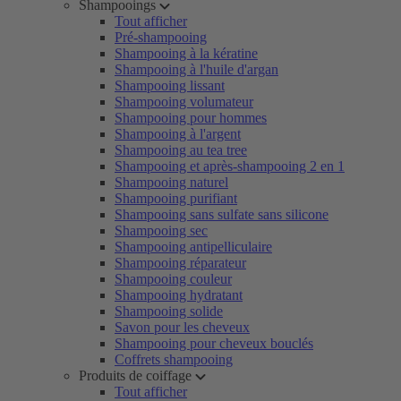
Shampooings
Tout afficher
Pré-shampooing
Shampooing à la kératine
Shampooing à l'huile d'argan
Shampooing lissant
Shampooing volumateur
Shampooing pour hommes
Shampooing à l'argent
Shampooing au tea tree
Shampooing et après-shampooing 2 en 1
Shampooing naturel
Shampooing purifiant
Shampooing sans sulfate sans silicone
Shampooing sec
Shampooing antipelliculaire
Shampooing réparateur
Shampooing couleur
Shampooing hydratant
Shampooing solide
Savon pour les cheveux
Shampooing pour cheveux bouclés
Coffrets shampooing
Produits de coiffage
Tout afficher