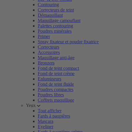
Contouring
Correcteurs de teint
Démaquillant
Maquillage camouflant
Palettes contouring
Poudres minérales
Primer
Spray fixateur et poudre fixatrice
Correcteurs
Accessoires
Maquillage anti-âge
Bronzers
Fond de teint compact
Fond de teint crème
Enlumineurs
Fond de teint fluide
Poudres compactes
Poudres libres
Coffrets maquillage
Yeux
Tout afficher
Fards à paupières
Mascara
Eyeliner
Fards à paupières crème