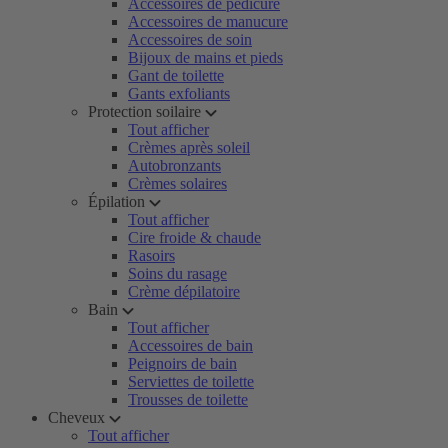
Accessoires de pédicure
Accessoires de manucure
Accessoires de soin
Bijoux de mains et pieds
Gant de toilette
Gants exfoliants
Protection soilaire
Tout afficher
Crèmes après soleil
Autobronzants
Crèmes solaires
Épilation
Tout afficher
Cire froide & chaude
Rasoirs
Soins du rasage
Crème dépilatoire
Bain
Tout afficher
Accessoires de bain
Peignoirs de bain
Serviettes de toilette
Trousses de toilette
Cheveux
Tout afficher