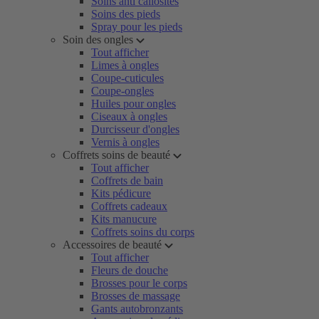
Soins anti callosités
Soins des pieds
Spray pour les pieds
Soin des ongles
Tout afficher
Limes à ongles
Coupe-cuticules
Coupe-ongles
Huiles pour ongles
Ciseaux à ongles
Durcisseur d'ongles
Vernis à ongles
Coffrets soins de beauté
Tout afficher
Coffrets de bain
Kits pédicure
Coffrets cadeaux
Kits manucure
Coffrets soins du corps
Accessoires de beauté
Tout afficher
Fleurs de douche
Brosses pour le corps
Brosses de massage
Gants autobronzants