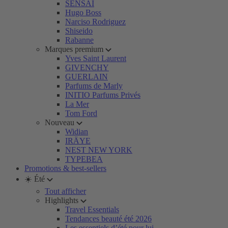
SENSAI
Hugo Boss
Narciso Rodriguez
Shiseido
Rabanne
Marques premium
Yves Saint Laurent
GIVENCHY
GUERLAIN
Parfums de Marly
INITIO Parfums Privés
La Mer
Tom Ford
Nouveau
Widian
IRÄYE
NEST NEW YORK
TYPEBEA
Promotions & best-sellers
☀️ Été
Tout afficher
Highlights
Travel Essentials
Tendances beauté été 2026
Les essentiels d’été pour lui