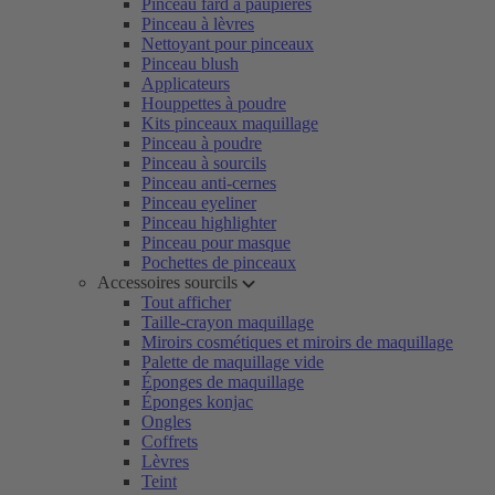
Pinceau fard à paupières
Pinceau à lèvres
Nettoyant pour pinceaux
Pinceau blush
Applicateurs
Houppettes à poudre
Kits pinceaux maquillage
Pinceau à poudre
Pinceau à sourcils
Pinceau anti-cernes
Pinceau eyeliner
Pinceau highlighter
Pinceau pour masque
Pochettes de pinceaux
Accessoires sourcils
Tout afficher
Taille-crayon maquillage
Miroirs cosmétiques et miroirs de maquillage
Palette de maquillage vide
Éponges de maquillage
Éponges konjac
Ongles
Coffrets
Lèvres
Teint