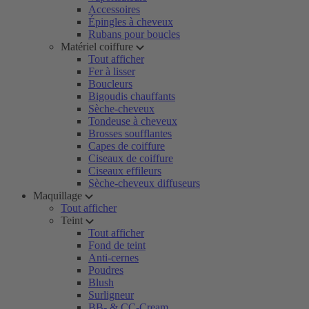
Accessoires
Épingles à cheveux
Rubans pour boucles
Matériel coiffure
Tout afficher
Fer à lisser
Boucleurs
Bigoudis chauffants
Sèche-cheveux
Tondeuse à cheveux
Brosses soufflantes
Capes de coiffure
Ciseaux de coiffure
Ciseaux effileurs
Sèche-cheveux diffuseurs
Maquillage
Tout afficher
Teint
Tout afficher
Fond de teint
Anti-cernes
Poudres
Blush
Surligneur
BB- & CC-Cream