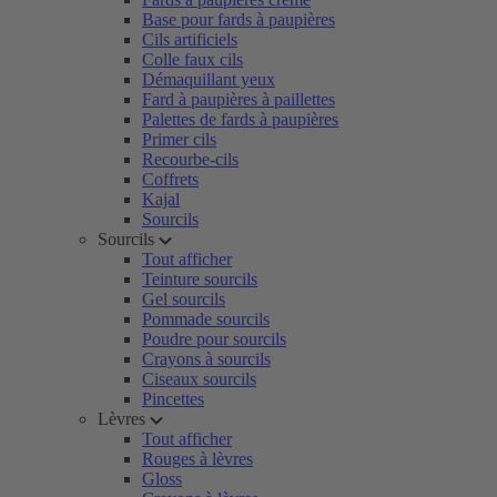
Base pour fards à paupières
Cils artificiels
Colle faux cils
Démaquillant yeux
Fard à paupières à paillettes
Palettes de fards à paupières
Primer cils
Recourbe-cils
Coffrets
Kajal
Sourcils
Sourcils
Tout afficher
Teinture sourcils
Gel sourcils
Pommade sourcils
Poudre pour sourcils
Crayons à sourcils
Ciseaux sourcils
Pincettes
Lèvres
Tout afficher
Rouges à lèvres
Gloss