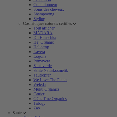
Conditionneur
Soins des cheveux
Shampooing
Styling
Cosmétiques naturels certifiés
Tout afficher
MÁDARA
Dr. Hauschka
Hej Organic
Heliotrop
Lavera
Logona
Primavera
Santaverde
Sante Naturkosmetik
Tautropfen
We Love The Planet
Weleda
Mukti Organics
Cattier
GG's True Organics
Trilogy
Zao
Santé