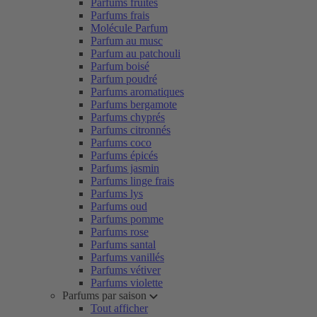
Parfums fruités
Parfums frais
Molécule Parfum
Parfum au musc
Parfum au patchouli
Parfum boisé
Parfum poudré
Parfums aromatiques
Parfums bergamote
Parfums chyprés
Parfums citronnés
Parfums coco
Parfums épicés
Parfums jasmin
Parfums linge frais
Parfums lys
Parfums oud
Parfums pomme
Parfums rose
Parfums santal
Parfums vanillés
Parfums vétiver
Parfums violette
Parfums par saison
Tout afficher