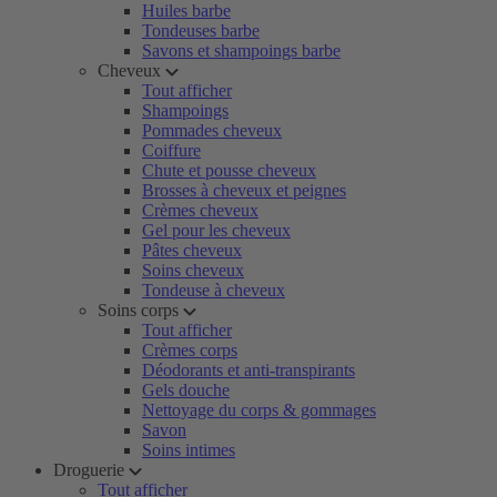
Huiles barbe
Tondeuses barbe
Savons et shampoings barbe
Cheveux
Tout afficher
Shampoings
Pommades cheveux
Coiffure
Chute et pousse cheveux
Brosses à cheveux et peignes
Crèmes cheveux
Gel pour les cheveux
Pâtes cheveux
Soins cheveux
Tondeuse à cheveux
Soins corps
Tout afficher
Crèmes corps
Déodorants et anti-transpirants
Gels douche
Nettoyage du corps & gommages
Savon
Soins intimes
Droguerie
Tout afficher