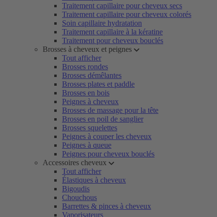
Traitement capillaire pour cheveux secs
Traitement capillaire pour cheveux colorés
Soin capillaire hydratation
Traitement capillaire à la kératine
Traitement pour cheveux bouclés
Brosses à cheveux et peignes
Tout afficher
Brosses rondes
Brosses démêlantes
Brosses plates et paddle
Brosses en bois
Peignes à cheveux
Brosses de massage pour la tête
Brosses en poil de sanglier
Brosses squelettes
Peignes à couper les cheveux
Peignes à queue
Peignes pour cheveux bouclés
Accessoires cheveux
Tout afficher
Élastiques à cheveux
Bigoudis
Chouchous
Barrettes & pinces à cheveux
Vaporisateurs