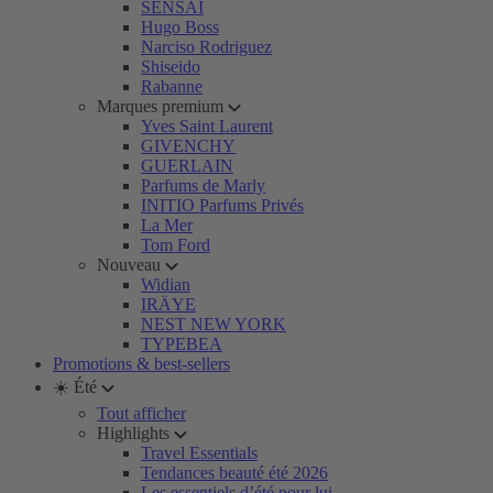
SENSAI
Hugo Boss
Narciso Rodriguez
Shiseido
Rabanne
Marques premium
Yves Saint Laurent
GIVENCHY
GUERLAIN
Parfums de Marly
INITIO Parfums Privés
La Mer
Tom Ford
Nouveau
Widian
IRÄYE
NEST NEW YORK
TYPEBEA
Promotions & best-sellers
☀️ Été
Tout afficher
Highlights
Travel Essentials
Tendances beauté été 2026
Les essentiels d’été pour lui