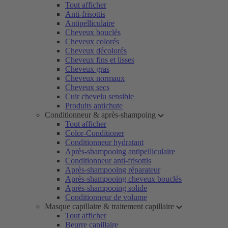
Tout afficher
Anti-frisottis
Antipelliculaire
Cheveux bouclés
Cheveux colorés
Cheveux décolorés
Cheveux fins et lisses
Cheveux gras
Cheveux normaux
Cheveux secs
Cuir chevelu sensible
Produits antichute
Conditionneur & après-shampoing
Tout afficher
Color-Conditioner
Conditionneur hydratant
Après-shampooing antipelliculaire
Conditionneur anti-frisottis
Après-shampooing réparateur
Après-shampooing cheveux bouclés
Après-shampooing solide
Conditionneur de volume
Masque capillaire & traitement capillaire
Tout afficher
Beurre capillaire