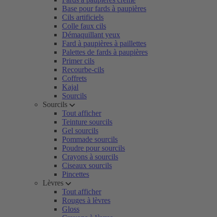
Base pour fards à paupières
Cils artificiels
Colle faux cils
Démaquillant yeux
Fard à paupières à paillettes
Palettes de fards à paupières
Primer cils
Recourbe-cils
Coffrets
Kajal
Sourcils
Sourcils
Tout afficher
Teinture sourcils
Gel sourcils
Pommade sourcils
Poudre pour sourcils
Crayons à sourcils
Ciseaux sourcils
Pincettes
Lèvres
Tout afficher
Rouges à lèvres
Gloss