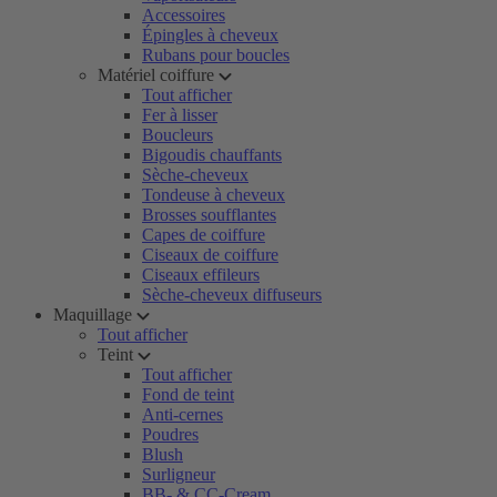
Accessoires
Épingles à cheveux
Rubans pour boucles
Matériel coiffure
Tout afficher
Fer à lisser
Boucleurs
Bigoudis chauffants
Sèche-cheveux
Tondeuse à cheveux
Brosses soufflantes
Capes de coiffure
Ciseaux de coiffure
Ciseaux effileurs
Sèche-cheveux diffuseurs
Maquillage
Tout afficher
Teint
Tout afficher
Fond de teint
Anti-cernes
Poudres
Blush
Surligneur
BB- & CC-Cream