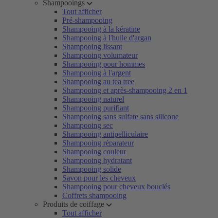
Shampooings
Tout afficher
Pré-shampooing
Shampooing à la kératine
Shampooing à l'huile d'argan
Shampooing lissant
Shampooing volumateur
Shampooing pour hommes
Shampooing à l'argent
Shampooing au tea tree
Shampooing et après-shampooing 2 en 1
Shampooing naturel
Shampooing purifiant
Shampooing sans sulfate sans silicone
Shampooing sec
Shampooing antipelliculaire
Shampooing réparateur
Shampooing couleur
Shampooing hydratant
Shampooing solide
Savon pour les cheveux
Shampooing pour cheveux bouclés
Coffrets shampooing
Produits de coiffage
Tout afficher