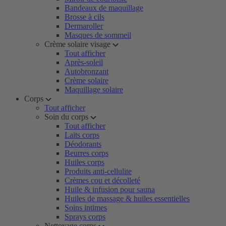
Bandeaux de maquillage
Brosse à cils
Dermaroller
Masques de sommeil
Crème solaire visage
Tout afficher
Après-soleil
Autobronzant
Crème solaire
Maquillage solaire
Corps
Tout afficher
Soin du corps
Tout afficher
Laits corps
Déodorants
Beurres corps
Huiles corps
Produits anti-cellulite
Crèmes cou et décolleté
Huile & infusion pour sauna
Huiles de massage & huiles essentielles
Soins intimes
Sprays corps
Nettoyage corps