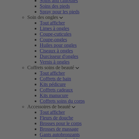
Soins anti callosités
Soins des pieds
Spray pour les pieds
Soin des ongles
Tout afficher
Limes à ongles
Coupe-cuticules
Coupe-ongles
Huiles pour ongles
Ciseaux à ongles
Durcisseur d'ongles
Vernis à ongles
Coffrets soins de beauté
Tout afficher
Coffrets de bain
Kits pédicure
Coffrets cadeaux
Kits manucure
Coffrets soins du corps
Accessoires de beauté
Tout afficher
Fleurs de douche
Brosses pour le corps
Brosses de massage
Gants autobronzants