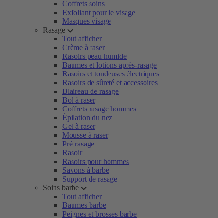
Coffrets soins
Exfoliant pour le visage
Masques visage
Rasage
Tout afficher
Crème à raser
Rasoirs peau humide
Baumes et lotions après-rasage
Rasoirs et tondeuses électriques
Rasoirs de sûreté et accessoires
Blaireau de rasage
Bol à raser
Coffrets rasage hommes
Épilation du nez
Gel à raser
Mousse à raser
Pré-rasage
Rasoir
Rasoirs pour hommes
Savons à barbe
Support de rasage
Soins barbe
Tout afficher
Baumes barbe
Peignes et brosses barbe