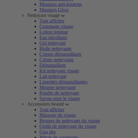
Masques anti-boutons
Masques Glow
Nettoyant visage
Tout afficher
Gommage visage
Lotion tonique
Eau micellaire
Gel nettoyant
Huile nettoyante
Cotons démaquillants
Crème nettoyante
Démaquillant
Kit nettoyage visage
Lait nettoyant
Lingettes démaquillantes
Mousse nettoyante
Poudre de nettoyage
Savon pour le visage
Accessoires beauté
Tout afficher
Massage du visage
Brosses de nettoyage du visage
Outils de nettoyage du visage
Gua sha
Miroir de courtoisie