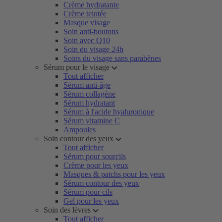
Crème hydratante
Crème teintée
Masque visage
Soin anti-boutons
Soin avec Q10
Soin du visage 24h
Soins du visage sans parabènes
Sérum pour le visage
Tout afficher
Sérum anti-âge
Sérum collagène
Sérum hydratant
Sérum à l'acide hyaluronique
Sérum vitamine C
Ampoules
Soin contour des yeux
Tout afficher
Sérum pour sourcils
Crème pour les yeux
Masques & patchs pour les yeux
Sérum contour des yeux
Sérum pour cils
Gel pour les yeux
Soin des lèvres
Tout afficher