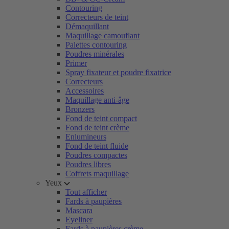
Contouring
Correcteurs de teint
Démaquillant
Maquillage camouflant
Palettes contouring
Poudres minérales
Primer
Spray fixateur et poudre fixatrice
Correcteurs
Accessoires
Maquillage anti-âge
Bronzers
Fond de teint compact
Fond de teint crème
Enlumineurs
Fond de teint fluide
Poudres compactes
Poudres libres
Coffrets maquillage
Yeux
Tout afficher
Fards à paupières
Mascara
Eyeliner
Fards à paupières crème