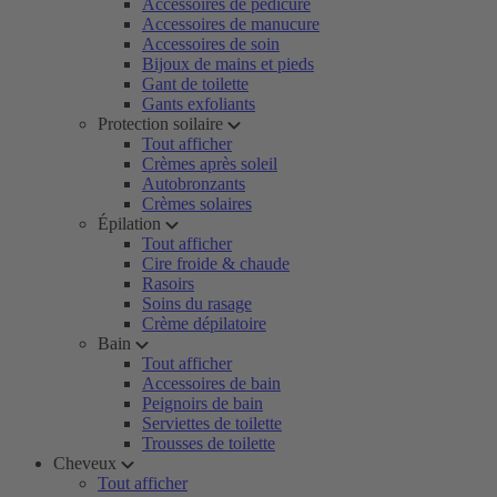
Accessoires de pédicure
Accessoires de manucure
Accessoires de soin
Bijoux de mains et pieds
Gant de toilette
Gants exfoliants
Protection soilaire
Tout afficher
Crèmes après soleil
Autobronzants
Crèmes solaires
Épilation
Tout afficher
Cire froide & chaude
Rasoirs
Soins du rasage
Crème dépilatoire
Bain
Tout afficher
Accessoires de bain
Peignoirs de bain
Serviettes de toilette
Trousses de toilette
Cheveux
Tout afficher