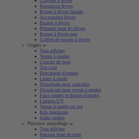
Crayons à lèvres
Repulpeur lèvres
Rouge à lèvres liquide
Accessoires lèvres
Baume à lèvres
Primaire pour les lèvres
Rouge à lèvres mat
Coffret de rouges à lèvres
Ongles
Tout afficher
Vernis à ongles
Couche de base
Top coat
Durcisseur d'ongles
Limes à ongle
Dissolvant pour cuticules
Dissolvant pour vernis à ongles
Faux ongles et design d'ongles
Lampes UV
Vernis à ongles en gel
Kits manucure
Soins ongles
Pinceaux maquillage
Tout afficher
Pinceau fond de teint