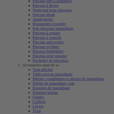
Pinceau fard à paupières
Pinceau à lèvres
Nettoyant pour pinceaux
Pinceau blush
Applicateurs
Houppettes à poudre
Kits pinceaux maquillage
Pinceau à poudre
Pinceau à sourcils
Pinceau anti-cernes
Pinceau eyeliner
Pinceau highlighter
Pinceau pour masque
Pochettes de pinceaux
Accessoires sourcils
Tout afficher
Taille-crayon maquillage
Miroirs cosmétiques et miroirs de maquillage
Palette de maquillage vide
Éponges de maquillage
Éponges konjac
Ongles
Coffrets
Lèvres
Teint