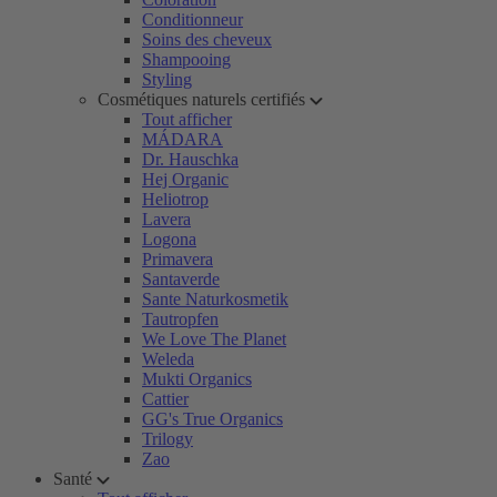
Conditionneur
Soins des cheveux
Shampooing
Styling
Cosmétiques naturels certifiés
Tout afficher
MÁDARA
Dr. Hauschka
Hej Organic
Heliotrop
Lavera
Logona
Primavera
Santaverde
Sante Naturkosmetik
Tautropfen
We Love The Planet
Weleda
Mukti Organics
Cattier
GG's True Organics
Trilogy
Zao
Santé